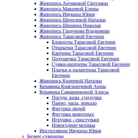
Живопись Анчаковой Светланы
Живопись Макеевой Елены
Живопись Ивукина Юрия
Живопись Шепелевой Натальи
Живопись Шишина Николая
Живопись Гладунова Владимира
Живопись Тарасовой Евгении
Блокноты Тарасовой Евгении
Открытки Тарасовой Евгении
Картины Тарасовой Евгении
Подушечки Тарасовой Евгении
Сумки-шопперы Тарасовой Евгении
Платки и палантины Тарасовой
Евгении
Живопись Киреевой Натальи
Керамика Княгиничевой Анны
Керамика Самаринкиной Алисы
Посуда, вазы, сундучки
Панно, часы, зеркало
Фигурки людей
Фигурки животных
Игрушки - свистульки
Новогодние мотивы
Инсталляции Ивукина Юрия
Бизнес-сувениры