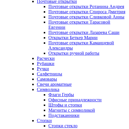
Почтовые открытки
Почтовые открытки Ротанина Андрея
Почтовые открытки Спироса Дмитрия
Почтовые открытки Сливковой Анны
Почтовые открытки Тарасовой
Евгении
Почтовые открытки Лазарева Саши
Открытки Беткер Марии
Почтовые открытки Каманцевой
Александры
Открытки ручной работы
Расчески
Рубашки
Ручки
Салфетницы
Самовары
Свечи ароматные
Символика
Флаги Гербы
Офисные принадлежности
Штофы и стопки
Магниты с символикой
Подстаканники
Стопки
Стопки стекло