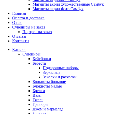
Магниты акрил художественные Самбук
Магниты акрил фото Самбук
Главная
Оплата и доставка
О нас
Сувениры на заказ
Портрет на заказ
Отзывы
Контакты
Каталог
Сувениры
Бейсболки
Береста
Подарочные наборы
Зеркальца
Заколки и расчески
Блокноты большие
Блокноты малые
Брелки
Вазы
Гжель
Гравюры
Джем и мармелад
Зеркала