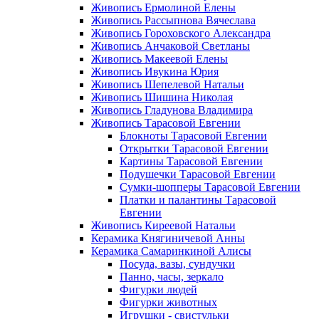
Живопись Ермолиной Елены
Живопись Рассыпнова Вячеслава
Живопись Гороховского Александра
Живопись Анчаковой Светланы
Живопись Макеевой Елены
Живопись Ивукина Юрия
Живопись Шепелевой Натальи
Живопись Шишина Николая
Живопись Гладунова Владимира
Живопись Тарасовой Евгении
Блокноты Тарасовой Евгении
Открытки Тарасовой Евгении
Картины Тарасовой Евгении
Подушечки Тарасовой Евгении
Сумки-шопперы Тарасовой Евгении
Платки и палантины Тарасовой
Евгении
Живопись Киреевой Натальи
Керамика Княгиничевой Анны
Керамика Самаринкиной Алисы
Посуда, вазы, сундучки
Панно, часы, зеркало
Фигурки людей
Фигурки животных
Игрушки - свистульки