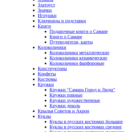
Златоуст
Значки
Игрушки
Ключницы и подставки
Книги
Подарочные книги о Самаре
Книги о Самаре
Путеводители, карты
Колокольчики
Колокольчики металлические
Колокольчики керамические
Колокольчики фарфоровые
Конструкторы
Конфеты
Костюмы
Кружки
Кружки "Самара Город и Люди"
Кружки пивные
Кружки художественные
Кружки деколь
Крылья Советов и Акрон
Куклы
Куклы в русских костюмах большие
Куклы в русских костюмах средние