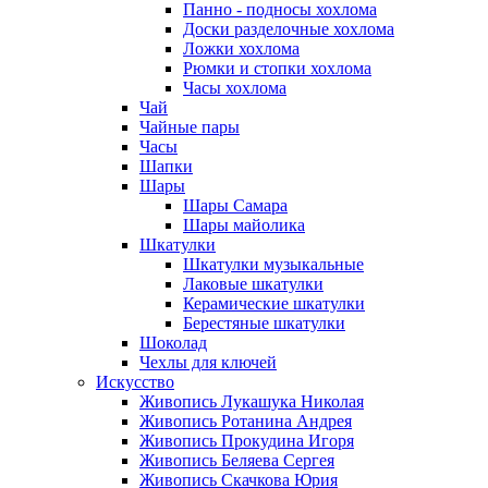
Панно - подносы хохлома
Доски разделочные хохлома
Ложки хохлома
Рюмки и стопки хохлома
Часы хохлома
Чай
Чайные пары
Часы
Шапки
Шары
Шары Самара
Шары майолика
Шкатулки
Шкатулки музыкальные
Лаковые шкатулки
Керамические шкатулки
Берестяные шкатулки
Шоколад
Чехлы для ключей
Искусство
Живопись Лукашука Николая
Живопись Ротанина Андрея
Живопись Прокудина Игоря
Живопись Беляева Сергея
Живопись Скачкова Юрия