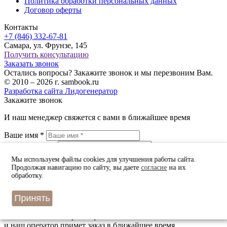
Политика обработки персональных данных
Договор оферты
Контакты
+7 (846) 332-67-81
Самара, ул. Фрунзе, 145
Получить консультацию
Заказать звонок
Остались вопросы? Закажите звонок и мы перезвоним Вам.
© 2010 – 2026 г. sambook.ru
Разработка сайта Лидогенератор
Закажите звонок
И наш менеджер свяжется с вами в ближайшее время
Ваше имя *
Ваш телефон *
Мы используем файлы cookies для улучшения работы сайта.
check_box
check_box_outline_blank
Продолжая навигацию по сайту, вы даете
согласие
на их
Даю согласие на обработку персональных данных
обработку.
в соответствии с
политикой конфиденциальности
*
Принять
Быстрый заказ
Оставьте Ваш номер телефона
и наш оператор примет заказ в ближайшее время