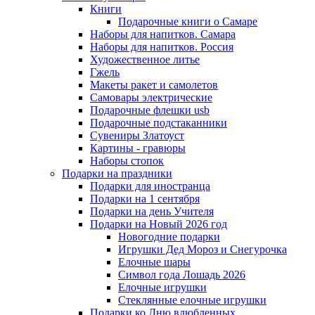
Книги
Подарочные книги о Самаре
Наборы для напитков. Самара
Наборы для напитков. Россия
Художественное литье
Гжель
Макеты ракет и самолетов
Самовары электрические
Подарочные флешки usb
Подарочные подстаканники
Сувениры Златоуст
Картины - гравюры
Наборы стопок
Подарки на праздники
Подарки для иностранца
Подарки на 1 сентября
Подарки на день Учителя
Подарки на Новый 2026 год
Новогодние подарки
Игрушки Дед Мороз и Снегурочка
Елочные шары
Символ года Лошадь 2026
Елочные игрушки
Стеклянные елочные игрушки
Подарки ко Дню влюбленных