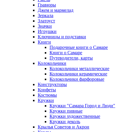
Гравюры
Джем и мармелад
Зеркала
Златоуст
Значки
Игрушки
Ключницы и подставки
Книги
Подарочные книги о Самаре
Книги о Самаре
Путеводители, карты
Колокольчики
Колокольчики металлические
Колокольчики керамические
Колокольчики фарфоровые
Конструкторы
Конфеты
Костюмы
Кружки
Кружки "Самара Город и Люди"
Кружки пивные
Кружки художественные
Кружки деколь
Крылья Советов и Акрон