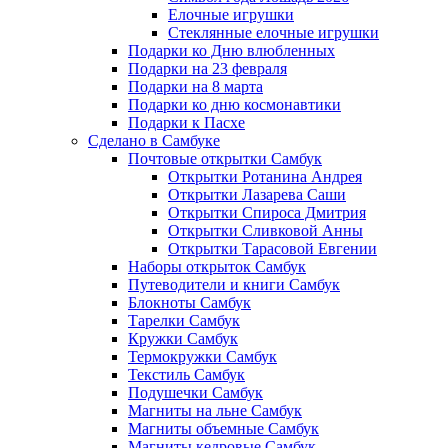
Елочные игрушки
Стеклянные елочные игрушки
Подарки ко Дню влюбленных
Подарки на 23 февраля
Подарки на 8 марта
Подарки ко дню космонавтики
Подарки к Пасхе
Сделано в Самбуке
Почтовые открытки Самбук
Открытки Ротанина Андрея
Открытки Лазарева Саши
Открытки Спироса Дмитрия
Открытки Сливковой Анны
Открытки Тарасовой Евгении
Наборы открыток Самбук
Путеводители и книги Самбук
Блокноты Самбук
Тарелки Самбук
Кружки Самбук
Термокружки Самбук
Текстиль Самбук
Подушечки Самбук
Магниты на льне Самбук
Магниты объемные Самбук
Магниты кедровые Самбук