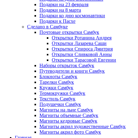
Подарки на 23 февраля
Подарки на 8 марта
Подарки ко дню космонавтики
Подарки к Пасхе
Сделано в Самбуке
Почтовые открытки Самбук
Открытки Ротанина Андрея
Открытки Лазарева Саши
Открытки Спироса Дмитрия
Открытки Сливковой Анны
Открытки Тарасовой Евгении
Наборы открыток Самбук
Путеводители и книги Самбук
Блокноты Самбук
Тарелки Самбук
Кружки Самбук
Термокружки Самбук
Текстиль Самбук
Подушечки Самбук
Магниты на льне Самбук
Магниты объемные Самбук
Магниты кедровые Самбук
Магниты акрил художественные Самбук
Магниты акрил фото Самбук
Главная