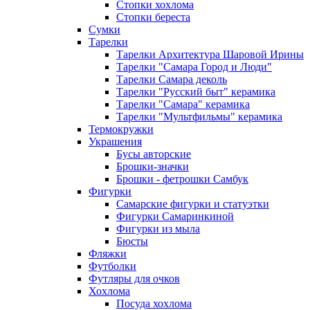
Стопки хохлома
Стопки береста
Сумки
Тарелки
Тарелки Архитектура Шаровой Ирины
Тарелки "Самара Город и Люди"
Тарелки Самара деколь
Тарелки "Русский быт" керамика
Тарелки "Самара" керамика
Тарелки "Мультфильмы" керамика
Термокружки
Украшения
Бусы авторские
Брошки-значки
Брошки - фетрошки Самбук
Фигурки
Самарские фигурки и статуэтки
Фигурки Самаринкиной
Фигурки из мыла
Бюсты
Фляжки
Футболки
Футляры для очков
Хохлома
Посуда хохлома