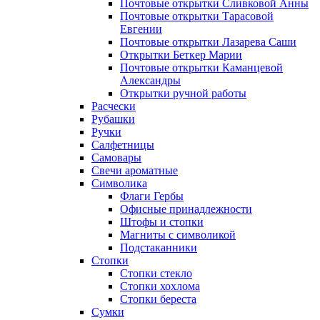
Почтовые открытки Сливковой Анны
Почтовые открытки Тарасовой
Евгении
Почтовые открытки Лазарева Саши
Открытки Беткер Марии
Почтовые открытки Каманцевой
Александры
Открытки ручной работы
Расчески
Рубашки
Ручки
Салфетницы
Самовары
Свечи ароматные
Символика
Флаги Гербы
Офисные принадлежности
Штофы и стопки
Магниты с символикой
Подстаканники
Стопки
Стопки стекло
Стопки хохлома
Стопки береста
Сумки