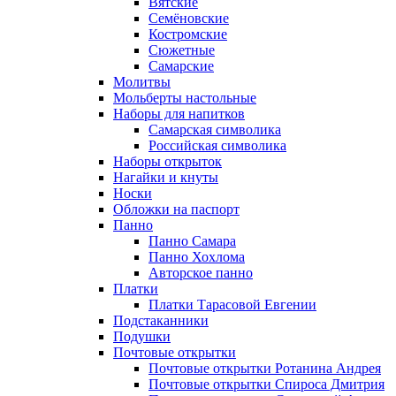
Вятские
Семёновские
Костромские
Сюжетные
Самарские
Молитвы
Мольберты настольные
Наборы для напитков
Самарская символика
Российская символика
Наборы открыток
Нагайки и кнуты
Носки
Обложки на паспорт
Панно
Панно Самара
Панно Хохлома
Авторское панно
Платки
Платки Тарасовой Евгении
Подстаканники
Подушки
Почтовые открытки
Почтовые открытки Ротанина Андрея
Почтовые открытки Спироса Дмитрия