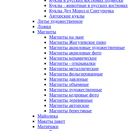
Куклы в русских костюмах подвески
Куклы - животные в русских костюмах
Куклы Дед Мороз и Снегурочка
Авторские куклы
Литье художественное
Ложки
Магниты
Магниты на льне
Магниты Жигулевское пиво
Магниты акриловые художественные
Магниты акриловые фото
Магниты керамические
Магниты - открывалки
Магниты металлические
Магниты фольгированные
Магниты давленые
Магниты объемные
Магниты художественные
Магниты кедровые фото
Магниты деревянные
Магниты авторские
Магниты берестяные
Майолика
Макеты ракет
Матрёшки