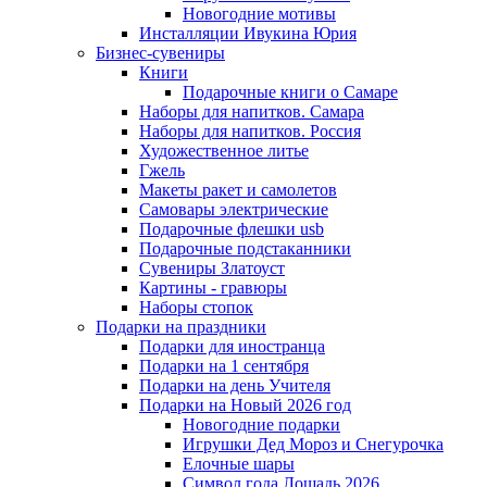
Новогодние мотивы
Инсталляции Ивукина Юрия
Бизнес-сувениры
Книги
Подарочные книги о Самаре
Наборы для напитков. Самара
Наборы для напитков. Россия
Художественное литье
Гжель
Макеты ракет и самолетов
Самовары электрические
Подарочные флешки usb
Подарочные подстаканники
Сувениры Златоуст
Картины - гравюры
Наборы стопок
Подарки на праздники
Подарки для иностранца
Подарки на 1 сентября
Подарки на день Учителя
Подарки на Новый 2026 год
Новогодние подарки
Игрушки Дед Мороз и Снегурочка
Елочные шары
Символ года Лошадь 2026