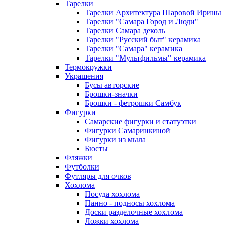
Тарелки
Тарелки Архитектура Шаровой Ирины
Тарелки "Самара Город и Люди"
Тарелки Самара деколь
Тарелки "Русский быт" керамика
Тарелки "Самара" керамика
Тарелки "Мультфильмы" керамика
Термокружки
Украшения
Бусы авторские
Брошки-значки
Брошки - фетрошки Самбук
Фигурки
Самарские фигурки и статуэтки
Фигурки Самаринкиной
Фигурки из мыла
Бюсты
Фляжки
Футболки
Футляры для очков
Хохлома
Посуда хохлома
Панно - подносы хохлома
Доски разделочные хохлома
Ложки хохлома