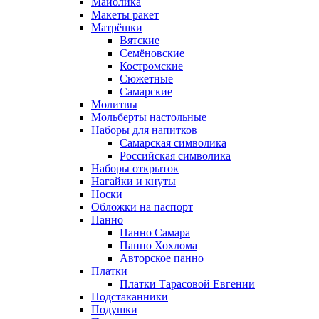
Майолика
Макеты ракет
Матрёшки
Вятские
Семёновские
Костромские
Сюжетные
Самарские
Молитвы
Мольберты настольные
Наборы для напитков
Самарская символика
Российская символика
Наборы открыток
Нагайки и кнуты
Носки
Обложки на паспорт
Панно
Панно Самара
Панно Хохлома
Авторское панно
Платки
Платки Тарасовой Евгении
Подстаканники
Подушки