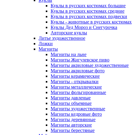
Куклы
Куклы в русских костюмах большие
Куклы в русских костюмах средние
Куклы в русских костюмах подвески
Куклы - животные в русских костюмах
Куклы Дед Мороз и Снегурочка
Авторские куклы
Литье художественное
Ложки
Магниты
Магниты на льне
Магниты Жигулевское пиво
Магниты акриловые художественные
Магниты акриловые фото
Магниты керамические
Магниты - открывалки
Магниты металлические
Магниты фольгированные
Магниты давленые
Магниты объемные
Магниты художественные
Магниты кедровые фото
Магниты деревянные
Магниты авторские
Магниты берестяные