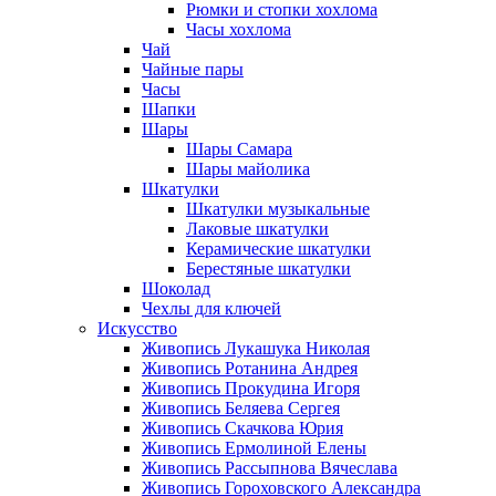
Рюмки и стопки хохлома
Часы хохлома
Чай
Чайные пары
Часы
Шапки
Шары
Шары Самара
Шары майолика
Шкатулки
Шкатулки музыкальные
Лаковые шкатулки
Керамические шкатулки
Берестяные шкатулки
Шоколад
Чехлы для ключей
Искусство
Живопись Лукашука Николая
Живопись Ротанина Андрея
Живопись Прокудина Игоря
Живопись Беляева Сергея
Живопись Скачкова Юрия
Живопись Ермолиной Елены
Живопись Рассыпнова Вячеслава
Живопись Гороховского Александра