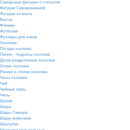
Самарские фигурки и статуэтки
Фигурки Самаринкиной
Фигурки из мыла
Бюсты
Фляжки
Футболки
Футляры для очков
Хохлома
Посуда хохлома
Панно - подносы хохлома
Доски разделочные хохлома
Ложки хохлома
Рюмки и стопки хохлома
Часы хохлома
Чай
Чайные пары
Часы
Шапки
Шары
Шары Самара
Шары майолика
Шкатулки
Шкатулки музыкальные