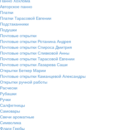
Панно Хохлома
Авторское панно
Платки
Платки Тарасовой Евгении
Подстаканники
Подушки
Почтовые открытки
Почтовые открытки Ротанина Андрея
Почтовые открытки Спироса Дмитрия
Почтовые открытки Сливковой Анны
Почтовые открытки Тарасовой Евгении
Почтовые открытки Лазарева Саши
Открытки Беткер Марии
Почтовые открытки Каманцевой Александры
Открытки ручной работы
Расчески
Рубашки
Ручки
Салфетницы
Самовары
Свечи ароматные
Символика
Флаги Гербы