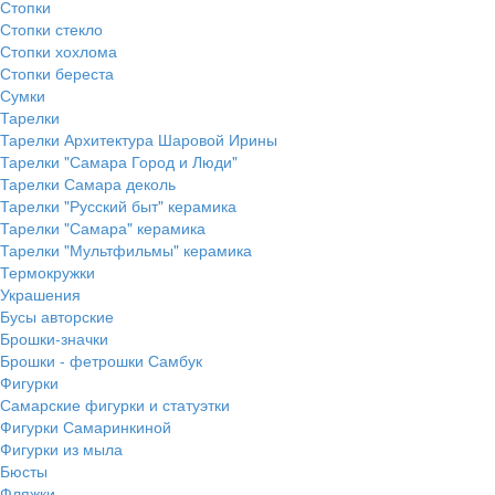
Стопки
Стопки стекло
Стопки хохлома
Стопки береста
Сумки
Тарелки
Тарелки Архитектура Шаровой Ирины
Тарелки "Самара Город и Люди"
Тарелки Самара деколь
Тарелки "Русский быт" керамика
Тарелки "Самара" керамика
Тарелки "Мультфильмы" керамика
Термокружки
Украшения
Бусы авторские
Брошки-значки
Брошки - фетрошки Самбук
Фигурки
Самарские фигурки и статуэтки
Фигурки Самаринкиной
Фигурки из мыла
Бюсты
Фляжки