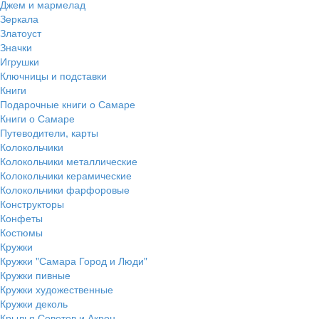
Джем и мармелад
Зеркала
Златоуст
Значки
Игрушки
Ключницы и подставки
Книги
Подарочные книги о Самаре
Книги о Самаре
Путеводители, карты
Колокольчики
Колокольчики металлические
Колокольчики керамические
Колокольчики фарфоровые
Конструкторы
Конфеты
Костюмы
Кружки
Кружки "Самара Город и Люди"
Кружки пивные
Кружки художественные
Кружки деколь
Крылья Советов и Акрон