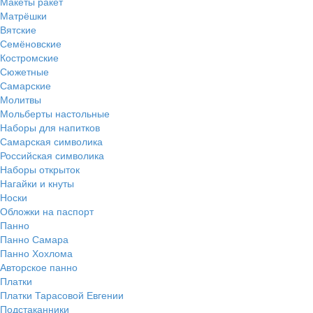
Макеты ракет
Матрёшки
Вятские
Семёновские
Костромские
Сюжетные
Самарские
Молитвы
Мольберты настольные
Наборы для напитков
Самарская символика
Российская символика
Наборы открыток
Нагайки и кнуты
Носки
Обложки на паспорт
Панно
Панно Самара
Панно Хохлома
Авторское панно
Платки
Платки Тарасовой Евгении
Подстаканники