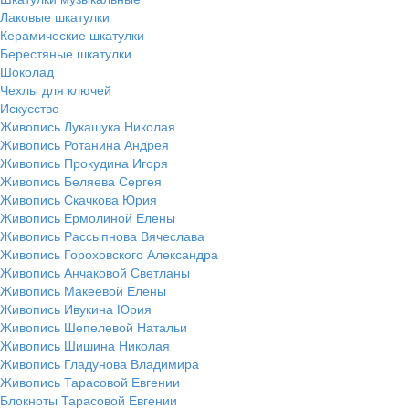
Лаковые шкатулки
Керамические шкатулки
Берестяные шкатулки
Шоколад
Чехлы для ключей
Искусство
Живопись Лукашука Николая
Живопись Ротанина Андрея
Живопись Прокудина Игоря
Живопись Беляева Сергея
Живопись Скачкова Юрия
Живопись Ермолиной Елены
Живопись Рассыпнова Вячеслава
Живопись Гороховского Александра
Живопись Анчаковой Светланы
Живопись Макеевой Елены
Живопись Ивукина Юрия
Живопись Шепелевой Натальи
Живопись Шишина Николая
Живопись Гладунова Владимира
Живопись Тарасовой Евгении
Блокноты Тарасовой Евгении