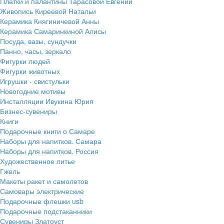
Платки и палантины Тарасовой Евгении
Живопись Киреевой Натальи
Керамика Княгиничевой Анны
Керамика Самаринкиной Алисы
Посуда, вазы, сундучки
Панно, часы, зеркало
Фигурки людей
Фигурки животных
Игрушки - свистульки
Новогодние мотивы
Инсталляции Ивукина Юрия
Бизнес-сувениры
Книги
Подарочные книги о Самаре
Наборы для напитков. Самара
Наборы для напитков. Россия
Художественное литье
Гжель
Макеты ракет и самолетов
Самовары электрические
Подарочные флешки usb
Подарочные подстаканники
Сувениры Златоуст