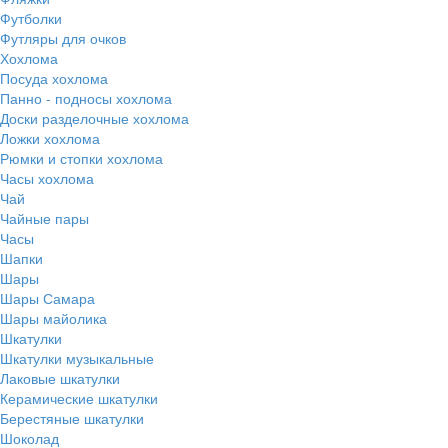
Футболки
Футляры для очков
Хохлома
Посуда хохлома
Панно - подносы хохлома
Доски разделочные хохлома
Ложки хохлома
Рюмки и стопки хохлома
Часы хохлома
Чай
Чайные пары
Часы
Шапки
Шары
Шары Самара
Шары майолика
Шкатулки
Шкатулки музыкальные
Лаковые шкатулки
Керамические шкатулки
Берестяные шкатулки
Шоколад