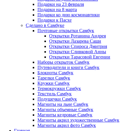
Подарки на 23 февраля
Подарки на 8 марта
Подарки ко дню космонавтики
Подарки к Пасхе
Сделано в Самбуке
Почтовые открытки Самбук
Открытки Ротанина Андрея
Открытки Лазарева Саши
Открытки Спироса Дмитрия
Открытки Сливковой Анны
Открытки Тарасовой Евгении
Наборы открыток Самбук
Путеводители и книги Самбук
Блокноты Самбук
Тарелки Самбук
Кружки Самбук
Термокружки Самбук
Текстиль Самбук
Подушечки Самбук
Магниты на льне Самбук
Магниты объемные Самбук
Магниты кедровые Самбук
Магниты акрил художественные Самбук
Магниты акрил фото Самбук
Главная