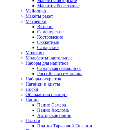
Магниты авторские
Магниты берестяные
Майолика
Макеты ракет
Матрёшки
Вятские
Семёновские
Костромские
Сюжетные
Самарские
Молитвы
Мольберты настольные
Наборы для напитков
Самарская символика
Российская символика
Наборы открыток
Нагайки и кнуты
Носки
Обложки на паспорт
Панно
Панно Самара
Панно Хохлома
Авторское панно
Платки
Платки Тарасовой Евгении