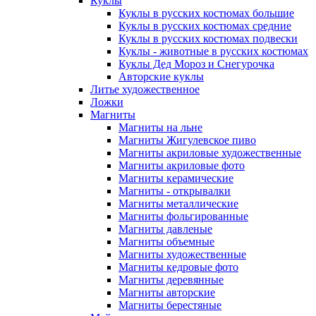
Куклы
Куклы в русских костюмах большие
Куклы в русских костюмах средние
Куклы в русских костюмах подвески
Куклы - животные в русских костюмах
Куклы Дед Мороз и Снегурочка
Авторские куклы
Литье художественное
Ложки
Магниты
Магниты на льне
Магниты Жигулевское пиво
Магниты акриловые художественные
Магниты акриловые фото
Магниты керамические
Магниты - открывалки
Магниты металлические
Магниты фольгированные
Магниты давленые
Магниты объемные
Магниты художественные
Магниты кедровые фото
Магниты деревянные
Магниты авторские
Магниты берестяные