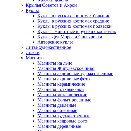
Крылья Советов и Акрон
Куклы
Куклы в русских костюмах большие
Куклы в русских костюмах средние
Куклы в русских костюмах подвески
Куклы - животные в русских костюмах
Куклы Дед Мороз и Снегурочка
Авторские куклы
Литье художественное
Ложки
Магниты
Магниты на льне
Магниты Жигулевское пиво
Магниты акриловые художественные
Магниты акриловые фото
Магниты керамические
Магниты - открывалки
Магниты металлические
Магниты фольгированные
Магниты давленые
Магниты объемные
Магниты художественные
Магниты кедровые фото
Магниты деревянные