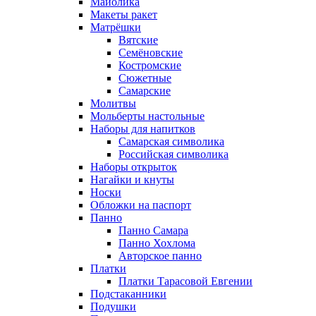
Майолика
Макеты ракет
Матрёшки
Вятские
Семёновские
Костромские
Сюжетные
Самарские
Молитвы
Мольберты настольные
Наборы для напитков
Самарская символика
Российская символика
Наборы открыток
Нагайки и кнуты
Носки
Обложки на паспорт
Панно
Панно Самара
Панно Хохлома
Авторское панно
Платки
Платки Тарасовой Евгении
Подстаканники
Подушки