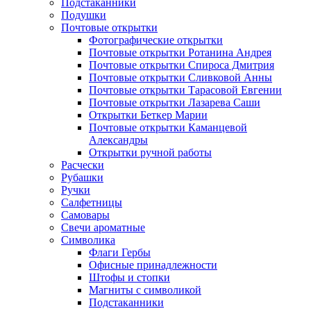
Подстаканники
Подушки
Почтовые открытки
Фотографические открытки
Почтовые открытки Ротанина Андрея
Почтовые открытки Спироса Дмитрия
Почтовые открытки Сливковой Анны
Почтовые открытки Тарасовой Евгении
Почтовые открытки Лазарева Саши
Открытки Беткер Марии
Почтовые открытки Каманцевой
Александры
Открытки ручной работы
Расчески
Рубашки
Ручки
Салфетницы
Самовары
Свечи ароматные
Символика
Флаги Гербы
Офисные принадлежности
Штофы и стопки
Магниты с символикой
Подстаканники