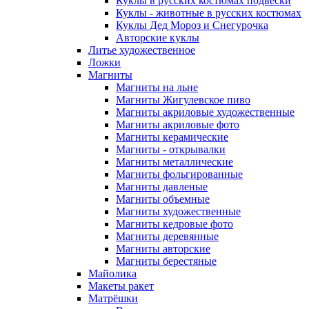
Куклы в русских костюмах подвески
Куклы - животные в русских костюмах
Куклы Дед Мороз и Снегурочка
Авторские куклы
Литье художественное
Ложки
Магниты
Магниты на льне
Магниты Жигулевское пиво
Магниты акриловые художественные
Магниты акриловые фото
Магниты керамические
Магниты - открывалки
Магниты металлические
Магниты фольгированные
Магниты давленые
Магниты объемные
Магниты художественные
Магниты кедровые фото
Магниты деревянные
Магниты авторские
Магниты берестяные
Майолика
Макеты ракет
Матрёшки