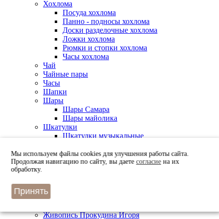
Хохлома
Посуда хохлома
Панно - подносы хохлома
Доски разделочные хохлома
Ложки хохлома
Рюмки и стопки хохлома
Часы хохлома
Чай
Чайные пары
Часы
Шапки
Шары
Шары Самара
Шары майолика
Шкатулки
Шкатулки музыкальные
Лаковые шкатулки
Керамические шкатулки
Мы используем файлы cookies для улучшения работы сайта.
Берестяные шкатулки
Продолжая навигацию по сайту, вы даете
согласие
на их
обработку.
Шоколад
Чехлы для ключей
Искусство
Принять
Живопись Лукашука Николая
Живопись Ротанина Андрея
Живопись Прокудина Игоря