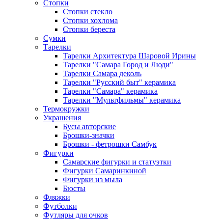
Стопки
Стопки стекло
Стопки хохлома
Стопки береста
Сумки
Тарелки
Тарелки Архитектура Шаровой Ирины
Тарелки "Самара Город и Люди"
Тарелки Самара деколь
Тарелки "Русский быт" керамика
Тарелки "Самара" керамика
Тарелки "Мультфильмы" керамика
Термокружки
Украшения
Бусы авторские
Брошки-значки
Брошки - фетрошки Самбук
Фигурки
Самарские фигурки и статуэтки
Фигурки Самаринкиной
Фигурки из мыла
Бюсты
Фляжки
Футболки
Футляры для очков