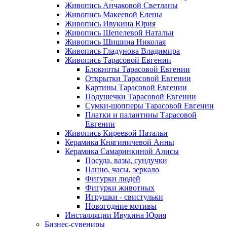
Живопись Анчаковой Светланы
Живопись Макеевой Елены
Живопись Ивукина Юрия
Живопись Шепелевой Натальи
Живопись Шишина Николая
Живопись Гладунова Владимира
Живопись Тарасовой Евгении
Блокноты Тарасовой Евгении
Открытки Тарасовой Евгении
Картины Тарасовой Евгении
Подушечки Тарасовой Евгении
Сумки-шопперы Тарасовой Евгении
Платки и палантины Тарасовой
Евгении
Живопись Киреевой Натальи
Керамика Княгиничевой Анны
Керамика Самаринкиной Алисы
Посуда, вазы, сундучки
Панно, часы, зеркало
Фигурки людей
Фигурки животных
Игрушки - свистульки
Новогодние мотивы
Инсталляции Ивукина Юрия
Бизнес-сувениры