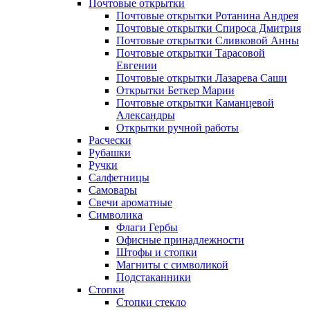
Почтовые открытки
Почтовые открытки Ротанина Андрея
Почтовые открытки Спироса Дмитрия
Почтовые открытки Сливковой Анны
Почтовые открытки Тарасовой
Евгении
Почтовые открытки Лазарева Саши
Открытки Беткер Марии
Почтовые открытки Каманцевой
Александры
Открытки ручной работы
Расчески
Рубашки
Ручки
Салфетницы
Самовары
Свечи ароматные
Символика
Флаги Гербы
Офисные принадлежности
Штофы и стопки
Магниты с символикой
Подстаканники
Стопки
Стопки стекло