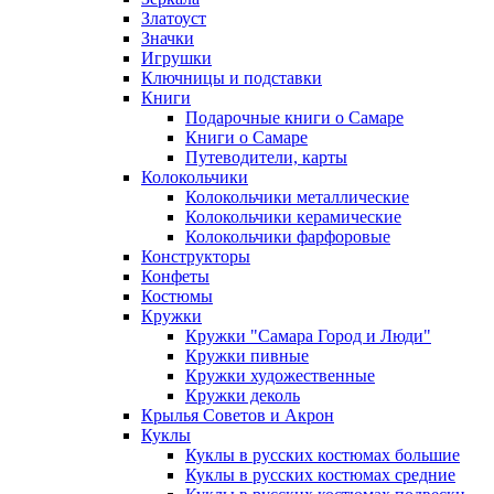
Златоуст
Значки
Игрушки
Ключницы и подставки
Книги
Подарочные книги о Самаре
Книги о Самаре
Путеводители, карты
Колокольчики
Колокольчики металлические
Колокольчики керамические
Колокольчики фарфоровые
Конструкторы
Конфеты
Костюмы
Кружки
Кружки "Самара Город и Люди"
Кружки пивные
Кружки художественные
Кружки деколь
Крылья Советов и Акрон
Куклы
Куклы в русских костюмах большие
Куклы в русских костюмах средние