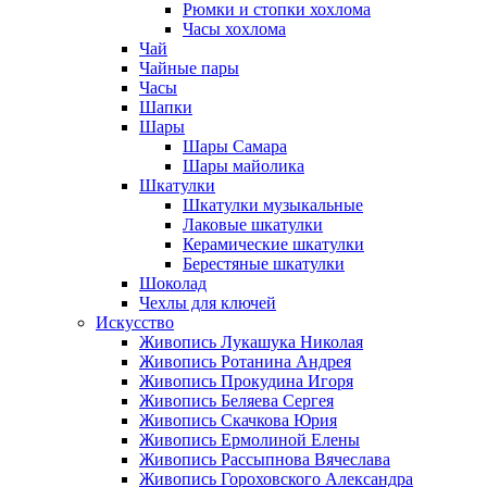
Рюмки и стопки хохлома
Часы хохлома
Чай
Чайные пары
Часы
Шапки
Шары
Шары Самара
Шары майолика
Шкатулки
Шкатулки музыкальные
Лаковые шкатулки
Керамические шкатулки
Берестяные шкатулки
Шоколад
Чехлы для ключей
Искусство
Живопись Лукашука Николая
Живопись Ротанина Андрея
Живопись Прокудина Игоря
Живопись Беляева Сергея
Живопись Скачкова Юрия
Живопись Ермолиной Елены
Живопись Рассыпнова Вячеслава
Живопись Гороховского Александра