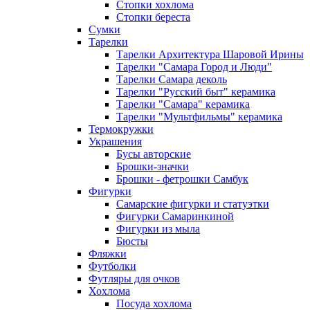
Стопки хохлома
Стопки береста
Сумки
Тарелки
Тарелки Архитектура Шаровой Ирины
Тарелки "Самара Город и Люди"
Тарелки Самара деколь
Тарелки "Русский быт" керамика
Тарелки "Самара" керамика
Тарелки "Мультфильмы" керамика
Термокружки
Украшения
Бусы авторские
Брошки-значки
Брошки - фетрошки Самбук
Фигурки
Самарские фигурки и статуэтки
Фигурки Самаринкиной
Фигурки из мыла
Бюсты
Фляжки
Футболки
Футляры для очков
Хохлома
Посуда хохлома