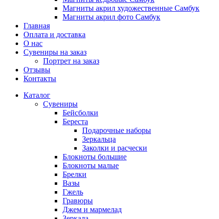
Магниты акрил художественные Самбук
Магниты акрил фото Самбук
Главная
Оплата и доставка
О нас
Сувениры на заказ
Портрет на заказ
Отзывы
Контакты
Каталог
Сувениры
Бейсболки
Береста
Подарочные наборы
Зеркальца
Заколки и расчески
Блокноты большие
Блокноты малые
Брелки
Вазы
Гжель
Гравюры
Джем и мармелад
Зеркала