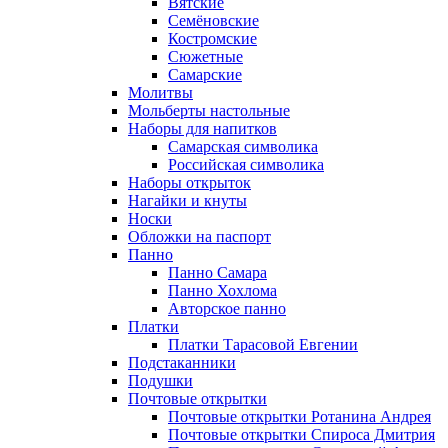
Вятские
Семёновские
Костромские
Сюжетные
Самарские
Молитвы
Мольберты настольные
Наборы для напитков
Самарская символика
Российская символика
Наборы открыток
Нагайки и кнуты
Носки
Обложки на паспорт
Панно
Панно Самара
Панно Хохлома
Авторское панно
Платки
Платки Тарасовой Евгении
Подстаканники
Подушки
Почтовые открытки
Почтовые открытки Ротанина Андрея
Почтовые открытки Спироса Дмитрия