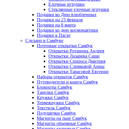
Елочные игрушки
Стеклянные елочные игрушки
Подарки ко Дню влюбленных
Подарки на 23 февраля
Подарки на 8 марта
Подарки ко дню космонавтики
Подарки к Пасхе
Сделано в Самбуке
Почтовые открытки Самбук
Открытки Ротанина Андрея
Открытки Лазарева Саши
Открытки Спироса Дмитрия
Открытки Сливковой Анны
Открытки Тарасовой Евгении
Наборы открыток Самбук
Путеводители и книги Самбук
Блокноты Самбук
Тарелки Самбук
Кружки Самбук
Термокружки Самбук
Текстиль Самбук
Подушечки Самбук
Магниты на льне Самбук
Магниты объемные Самбук
Магниты кедровые Самбук