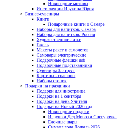
Новогодние мотивы
Инсталляции Ивукина Юрия
Бизнес-сувениры
Книги
Подарочные книги о Самаре
Наборы для напитков. Самара
Наборы для напитков. Россия
Художественное литье
Гжель
Макеты ракет и самолетов
Самовары электрические
Подарочные флешки usb
Подарочные подстаканники
Сувениры Златоуст
Картины - гравюры
Наборы стопок
Подарки на праздники
Подарки для иностранца
Подарки на 1 сентября
Подарки на день Учителя
Подарки на Новый 2026 год
Новогодние подарки
Игрушки Дед Мороз и Снегурочка
Елочные шары
Символ года Лошадь 2026