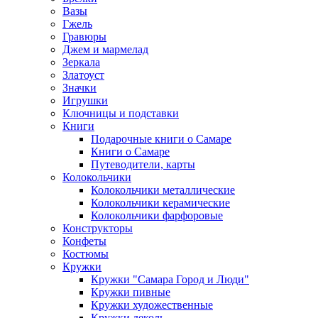
Вазы
Гжель
Гравюры
Джем и мармелад
Зеркала
Златоуст
Значки
Игрушки
Ключницы и подставки
Книги
Подарочные книги о Самаре
Книги о Самаре
Путеводители, карты
Колокольчики
Колокольчики металлические
Колокольчики керамические
Колокольчики фарфоровые
Конструкторы
Конфеты
Костюмы
Кружки
Кружки "Самара Город и Люди"
Кружки пивные
Кружки художественные
Кружки деколь