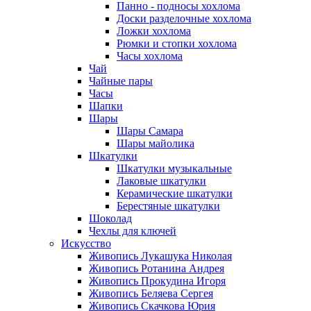
Панно - подносы хохлома
Доски разделочные хохлома
Ложки хохлома
Рюмки и стопки хохлома
Часы хохлома
Чай
Чайные пары
Часы
Шапки
Шары
Шары Самара
Шары майолика
Шкатулки
Шкатулки музыкальные
Лаковые шкатулки
Керамические шкатулки
Берестяные шкатулки
Шоколад
Чехлы для ключей
Искусство
Живопись Лукашука Николая
Живопись Ротанина Андрея
Живопись Прокудина Игоря
Живопись Беляева Сергея
Живопись Скачкова Юрия