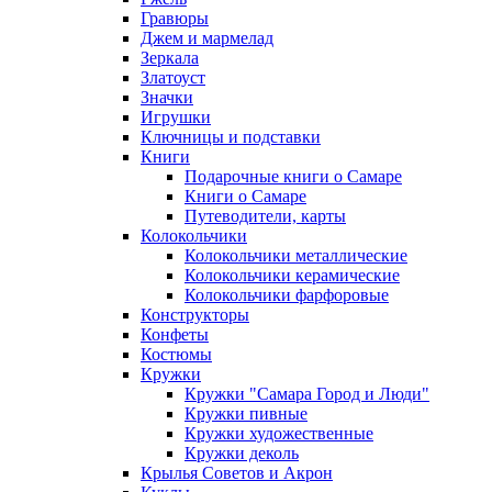
Гравюры
Джем и мармелад
Зеркала
Златоуст
Значки
Игрушки
Ключницы и подставки
Книги
Подарочные книги о Самаре
Книги о Самаре
Путеводители, карты
Колокольчики
Колокольчики металлические
Колокольчики керамические
Колокольчики фарфоровые
Конструкторы
Конфеты
Костюмы
Кружки
Кружки "Самара Город и Люди"
Кружки пивные
Кружки художественные
Кружки деколь
Крылья Советов и Акрон