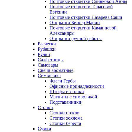
Почтовые открытки Сливковой Анны
Почтовые открытки Тарасовой
Евгении
Почтовые открытки Лазарева Саши
Открытки Беткер Марии
Почтовые открытки Каманцевой
Александры
Открытки ручной работы
Расчески
Рубашки
Ручки
Салфетницы
Самовары
Свечи ароматные
Символика
Флаги Гербы
Офисные принадлежности
Штофы и стопки
Магниты с символикой
Подстаканники
Стопки
Стопки стекло
Стопки хохлома
Стопки береста
Сумки