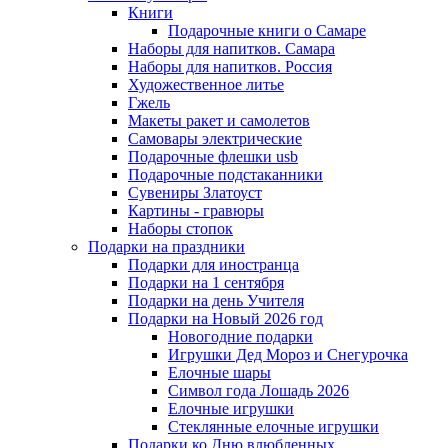
Книги
Подарочные книги о Самаре
Наборы для напитков. Самара
Наборы для напитков. Россия
Художественное литье
Гжель
Макеты ракет и самолетов
Самовары электрические
Подарочные флешки usb
Подарочные подстаканники
Сувениры Златоуст
Картины - гравюры
Наборы стопок
Подарки на праздники
Подарки для иностранца
Подарки на 1 сентября
Подарки на день Учителя
Подарки на Новый 2026 год
Новогодние подарки
Игрушки Дед Мороз и Снегурочка
Елочные шары
Символ года Лошадь 2026
Елочные игрушки
Стеклянные елочные игрушки
Подарки ко Дню влюбленных