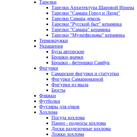
Тарелки
Тарелки Архитектура Шаровой Ирины
Тарелки "Самара Город и Люди"
Тарелки Самара деколь
Тарелки "Русский быт" керамика
Тарелки "Самара" керамика
Тарелки "Мультфильмы" керамика
Термокружки
Украшения
Бусы авторские
Брошки-значки
Брошки - фетрошки Самбук
Фигурки
Самарские фигурки и статуэтки
Фигурки Самаринкиной
Фигурки из мыла
Бюсты
Фляжки
Футболки
Футляры для очков
Хохлома
Посуда хохлома
Панно - подносы хохлома
Доски разделочные хохлома
Ложки хохлома