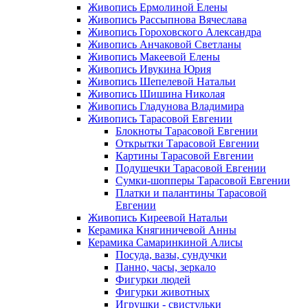
Живопись Ермолиной Елены
Живопись Рассыпнова Вячеслава
Живопись Гороховского Александра
Живопись Анчаковой Светланы
Живопись Макеевой Елены
Живопись Ивукина Юрия
Живопись Шепелевой Натальи
Живопись Шишина Николая
Живопись Гладунова Владимира
Живопись Тарасовой Евгении
Блокноты Тарасовой Евгении
Открытки Тарасовой Евгении
Картины Тарасовой Евгении
Подушечки Тарасовой Евгении
Сумки-шопперы Тарасовой Евгении
Платки и палантины Тарасовой
Евгении
Живопись Киреевой Натальи
Керамика Княгиничевой Анны
Керамика Самаринкиной Алисы
Посуда, вазы, сундучки
Панно, часы, зеркало
Фигурки людей
Фигурки животных
Игрушки - свистульки