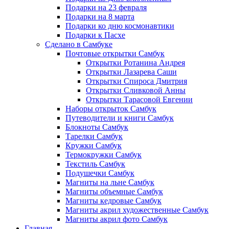
Подарки на 23 февраля
Подарки на 8 марта
Подарки ко дню космонавтики
Подарки к Пасхе
Сделано в Самбуке
Почтовые открытки Самбук
Открытки Ротанина Андрея
Открытки Лазарева Саши
Открытки Спироса Дмитрия
Открытки Сливковой Анны
Открытки Тарасовой Евгении
Наборы открыток Самбук
Путеводители и книги Самбук
Блокноты Самбук
Тарелки Самбук
Кружки Самбук
Термокружки Самбук
Текстиль Самбук
Подушечки Самбук
Магниты на льне Самбук
Магниты объемные Самбук
Магниты кедровые Самбук
Магниты акрил художественные Самбук
Магниты акрил фото Самбук
Главная