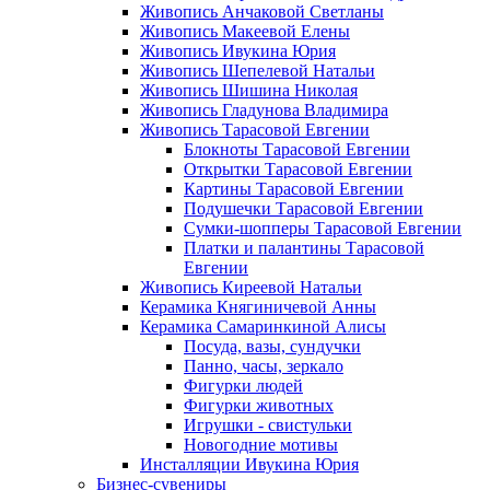
Живопись Анчаковой Светланы
Живопись Макеевой Елены
Живопись Ивукина Юрия
Живопись Шепелевой Натальи
Живопись Шишина Николая
Живопись Гладунова Владимира
Живопись Тарасовой Евгении
Блокноты Тарасовой Евгении
Открытки Тарасовой Евгении
Картины Тарасовой Евгении
Подушечки Тарасовой Евгении
Сумки-шопперы Тарасовой Евгении
Платки и палантины Тарасовой
Евгении
Живопись Киреевой Натальи
Керамика Княгиничевой Анны
Керамика Самаринкиной Алисы
Посуда, вазы, сундучки
Панно, часы, зеркало
Фигурки людей
Фигурки животных
Игрушки - свистульки
Новогодние мотивы
Инсталляции Ивукина Юрия
Бизнес-сувениры