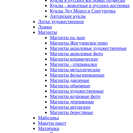
Куклы в русских костюмах подвески
Куклы - животные в русских костюмах
Куклы Дед Мороз и Снегурочка
Авторские куклы
Литье художественное
Ложки
Магниты
Магниты на льне
Магниты Жигулевское пиво
Магниты акриловые художественные
Магниты акриловые фото
Магниты керамические
Магниты - открывалки
Магниты металлические
Магниты фольгированные
Магниты давленые
Магниты объемные
Магниты художественные
Магниты кедровые фото
Магниты деревянные
Магниты авторские
Магниты берестяные
Майолика
Макеты ракет
Матрёшки