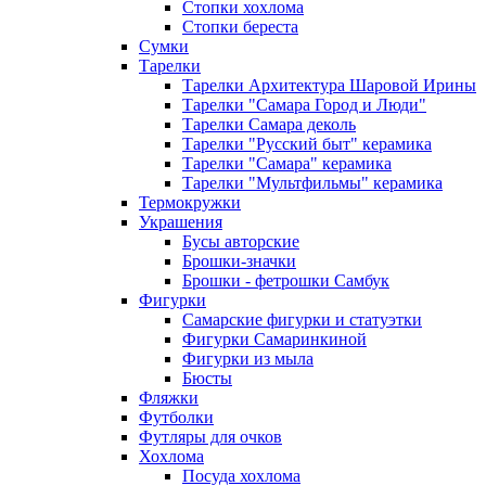
Стопки хохлома
Стопки береста
Сумки
Тарелки
Тарелки Архитектура Шаровой Ирины
Тарелки "Самара Город и Люди"
Тарелки Самара деколь
Тарелки "Русский быт" керамика
Тарелки "Самара" керамика
Тарелки "Мультфильмы" керамика
Термокружки
Украшения
Бусы авторские
Брошки-значки
Брошки - фетрошки Самбук
Фигурки
Самарские фигурки и статуэтки
Фигурки Самаринкиной
Фигурки из мыла
Бюсты
Фляжки
Футболки
Футляры для очков
Хохлома
Посуда хохлома