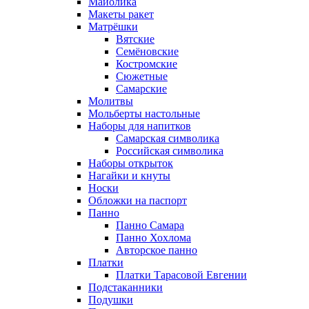
Майолика
Макеты ракет
Матрёшки
Вятские
Семёновские
Костромские
Сюжетные
Самарские
Молитвы
Мольберты настольные
Наборы для напитков
Самарская символика
Российская символика
Наборы открыток
Нагайки и кнуты
Носки
Обложки на паспорт
Панно
Панно Самара
Панно Хохлома
Авторское панно
Платки
Платки Тарасовой Евгении
Подстаканники
Подушки