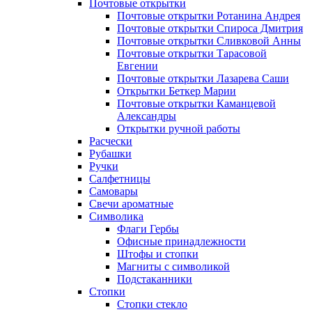
Почтовые открытки
Почтовые открытки Ротанина Андрея
Почтовые открытки Спироса Дмитрия
Почтовые открытки Сливковой Анны
Почтовые открытки Тарасовой
Евгении
Почтовые открытки Лазарева Саши
Открытки Беткер Марии
Почтовые открытки Каманцевой
Александры
Открытки ручной работы
Расчески
Рубашки
Ручки
Салфетницы
Самовары
Свечи ароматные
Символика
Флаги Гербы
Офисные принадлежности
Штофы и стопки
Магниты с символикой
Подстаканники
Стопки
Стопки стекло