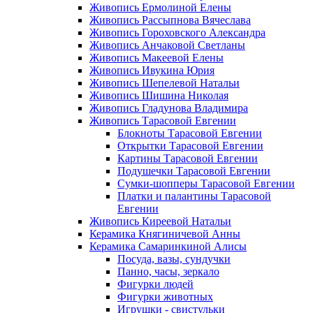
Живопись Ермолиной Елены
Живопись Рассыпнова Вячеслава
Живопись Гороховского Александра
Живопись Анчаковой Светланы
Живопись Макеевой Елены
Живопись Ивукина Юрия
Живопись Шепелевой Натальи
Живопись Шишина Николая
Живопись Гладунова Владимира
Живопись Тарасовой Евгении
Блокноты Тарасовой Евгении
Открытки Тарасовой Евгении
Картины Тарасовой Евгении
Подушечки Тарасовой Евгении
Сумки-шопперы Тарасовой Евгении
Платки и палантины Тарасовой
Евгении
Живопись Киреевой Натальи
Керамика Княгиничевой Анны
Керамика Самаринкиной Алисы
Посуда, вазы, сундучки
Панно, часы, зеркало
Фигурки людей
Фигурки животных
Игрушки - свистульки