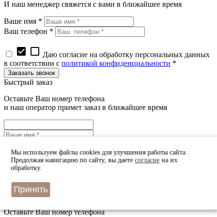
И наш менеджер свяжется с вами в ближайшее время
Ваше имя *
Ваш телефон *
check_box
check_box_outline_blank
Даю согласие на обработку персональных данных
в соответствии с
политикой конфиденциальности
*
Быстрый заказ
Оставьте Ваш номер телефона
и наш оператор примет заказ в ближайшее время
Мы используем файлы cookies для улучшения работы сайта.
Продолжая навигацию по сайту, вы даете
согласие
на их
check_box
check_box_outline_blank
Даю согласие на обработку персональных данных
обработку.
в соответствии с
политикой конфиденциальности
*
Принять
Узнать цену
Оставьте Ваш номер телефона