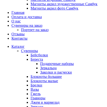
Магниты акрил художественные Самбук
Магниты акрил фото Самбук
Главная
Оплата и доставка
О нас
Сувениры на заказ
Портрет на заказ
Отзывы
Контакты
Каталог
Сувениры
Бейсболки
Береста
Подарочные наборы
Зеркальца
Заколки и расчески
Блокноты большие
Блокноты малые
Брелки
Вазы
Гжель
Гравюры
Джем и мармелад
Зеркала