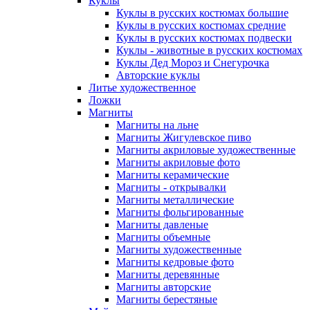
Куклы
Куклы в русских костюмах большие
Куклы в русских костюмах средние
Куклы в русских костюмах подвески
Куклы - животные в русских костюмах
Куклы Дед Мороз и Снегурочка
Авторские куклы
Литье художественное
Ложки
Магниты
Магниты на льне
Магниты Жигулевское пиво
Магниты акриловые художественные
Магниты акриловые фото
Магниты керамические
Магниты - открывалки
Магниты металлические
Магниты фольгированные
Магниты давленые
Магниты объемные
Магниты художественные
Магниты кедровые фото
Магниты деревянные
Магниты авторские
Магниты берестяные