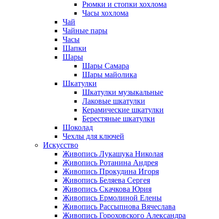
Рюмки и стопки хохлома
Часы хохлома
Чай
Чайные пары
Часы
Шапки
Шары
Шары Самара
Шары майолика
Шкатулки
Шкатулки музыкальные
Лаковые шкатулки
Керамические шкатулки
Берестяные шкатулки
Шоколад
Чехлы для ключей
Искусство
Живопись Лукашука Николая
Живопись Ротанина Андрея
Живопись Прокудина Игоря
Живопись Беляева Сергея
Живопись Скачкова Юрия
Живопись Ермолиной Елены
Живопись Рассыпнова Вячеслава
Живопись Гороховского Александра