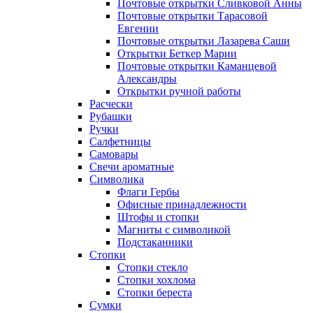
Почтовые открытки Сливковой Анны
Почтовые открытки Тарасовой
Евгении
Почтовые открытки Лазарева Саши
Открытки Беткер Марии
Почтовые открытки Каманцевой
Александры
Открытки ручной работы
Расчески
Рубашки
Ручки
Салфетницы
Самовары
Свечи ароматные
Символика
Флаги Гербы
Офисные принадлежности
Штофы и стопки
Магниты с символикой
Подстаканники
Стопки
Стопки стекло
Стопки хохлома
Стопки береста
Сумки