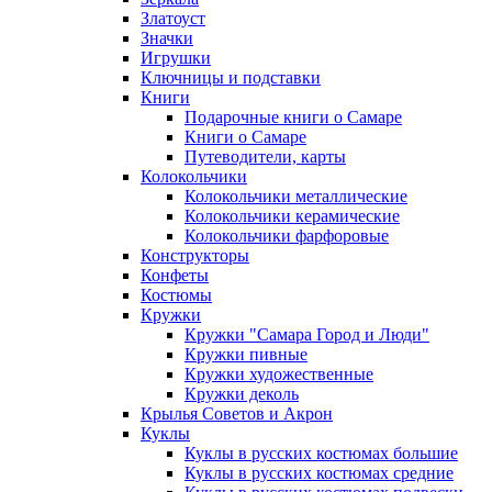
Златоуст
Значки
Игрушки
Ключницы и подставки
Книги
Подарочные книги о Самаре
Книги о Самаре
Путеводители, карты
Колокольчики
Колокольчики металлические
Колокольчики керамические
Колокольчики фарфоровые
Конструкторы
Конфеты
Костюмы
Кружки
Кружки "Самара Город и Люди"
Кружки пивные
Кружки художественные
Кружки деколь
Крылья Советов и Акрон
Куклы
Куклы в русских костюмах большие
Куклы в русских костюмах средние