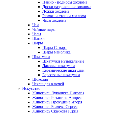
Панно - подносы хохлома
Доски разделочные хохлома
Ложки хохлома
Рюмки и стопки хохлома
Часы хохлома
Чай
Чайные пары
Часы
Шапки
Шары
Шары Самара
Шары майолика
Шкатулки
Шкатулки музыкальные
Лаковые шкатулки
Керамические шкатулки
Берестяные шкатулки
Шоколад
Чехлы для ключей
Искусство
Живопись Лукашука Николая
Живопись Ротанина Андрея
Живопись Прокудина Игоря
Живопись Беляева Сергея
Живопись Скачкова Юрия