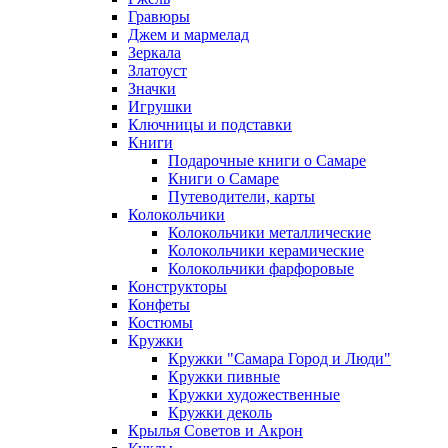
Гравюры
Джем и мармелад
Зеркала
Златоуст
Значки
Игрушки
Ключницы и подставки
Книги
Подарочные книги о Самаре
Книги о Самаре
Путеводители, карты
Колокольчики
Колокольчики металлические
Колокольчики керамические
Колокольчики фарфоровые
Конструкторы
Конфеты
Костюмы
Кружки
Кружки "Самара Город и Люди"
Кружки пивные
Кружки художественные
Кружки деколь
Крылья Советов и Акрон