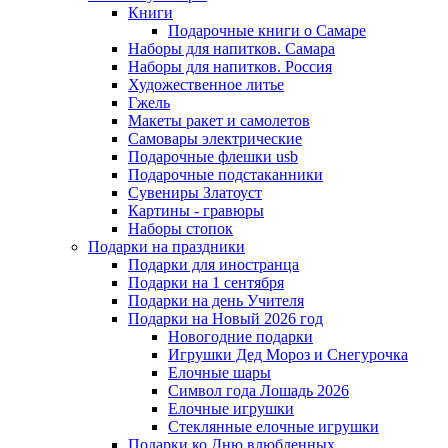
Книги
Подарочные книги о Самаре
Наборы для напитков. Самара
Наборы для напитков. Россия
Художественное литье
Гжель
Макеты ракет и самолетов
Самовары электрические
Подарочные флешки usb
Подарочные подстаканники
Сувениры Златоуст
Картины - гравюры
Наборы стопок
Подарки на праздники
Подарки для иностранца
Подарки на 1 сентября
Подарки на день Учителя
Подарки на Новый 2026 год
Новогодние подарки
Игрушки Дед Мороз и Снегурочка
Елочные шары
Символ года Лошадь 2026
Елочные игрушки
Стеклянные елочные игрушки
Подарки ко Дню влюбленных