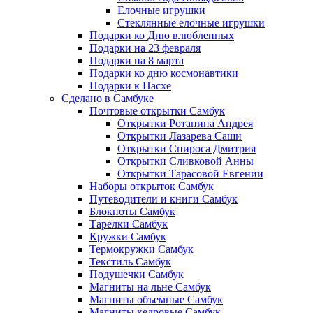
Елочные игрушки
Стеклянные елочные игрушки
Подарки ко Дню влюбленных
Подарки на 23 февраля
Подарки на 8 марта
Подарки ко дню космонавтики
Подарки к Пасхе
Сделано в Самбуке
Почтовые открытки Самбук
Открытки Ротанина Андрея
Открытки Лазарева Саши
Открытки Спироса Дмитрия
Открытки Сливковой Анны
Открытки Тарасовой Евгении
Наборы открыток Самбук
Путеводители и книги Самбук
Блокноты Самбук
Тарелки Самбук
Кружки Самбук
Термокружки Самбук
Текстиль Самбук
Подушечки Самбук
Магниты на льне Самбук
Магниты объемные Самбук
Магниты кедровые Самбук