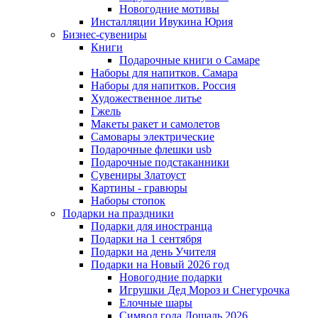
Новогодние мотивы
Инсталляции Ивукина Юрия
Бизнес-сувениры
Книги
Подарочные книги о Самаре
Наборы для напитков. Самара
Наборы для напитков. Россия
Художественное литье
Гжель
Макеты ракет и самолетов
Самовары электрические
Подарочные флешки usb
Подарочные подстаканники
Сувениры Златоуст
Картины - гравюры
Наборы стопок
Подарки на праздники
Подарки для иностранца
Подарки на 1 сентября
Подарки на день Учителя
Подарки на Новый 2026 год
Новогодние подарки
Игрушки Дед Мороз и Снегурочка
Елочные шары
Символ года Лошадь 2026