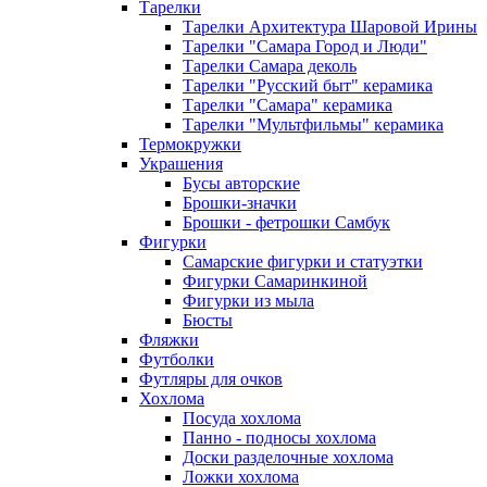
Тарелки
Тарелки Архитектура Шаровой Ирины
Тарелки "Самара Город и Люди"
Тарелки Самара деколь
Тарелки "Русский быт" керамика
Тарелки "Самара" керамика
Тарелки "Мультфильмы" керамика
Термокружки
Украшения
Бусы авторские
Брошки-значки
Брошки - фетрошки Самбук
Фигурки
Самарские фигурки и статуэтки
Фигурки Самаринкиной
Фигурки из мыла
Бюсты
Фляжки
Футболки
Футляры для очков
Хохлома
Посуда хохлома
Панно - подносы хохлома
Доски разделочные хохлома
Ложки хохлома