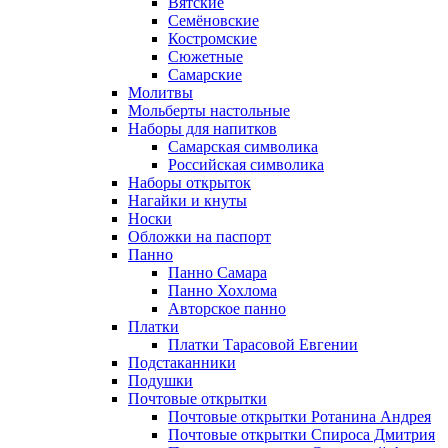
Вятские
Семёновские
Костромские
Сюжетные
Самарские
Молитвы
Мольберты настольные
Наборы для напитков
Самарская символика
Российская символика
Наборы открыток
Нагайки и кнуты
Носки
Обложки на паспорт
Панно
Панно Самара
Панно Хохлома
Авторское панно
Платки
Платки Тарасовой Евгении
Подстаканники
Подушки
Почтовые открытки
Почтовые открытки Ротанина Андрея
Почтовые открытки Спироса Дмитрия