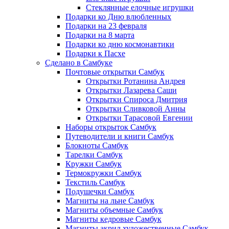
Стеклянные елочные игрушки
Подарки ко Дню влюбленных
Подарки на 23 февраля
Подарки на 8 марта
Подарки ко дню космонавтики
Подарки к Пасхе
Сделано в Самбуке
Почтовые открытки Самбук
Открытки Ротанина Андрея
Открытки Лазарева Саши
Открытки Спироса Дмитрия
Открытки Сливковой Анны
Открытки Тарасовой Евгении
Наборы открыток Самбук
Путеводители и книги Самбук
Блокноты Самбук
Тарелки Самбук
Кружки Самбук
Термокружки Самбук
Текстиль Самбук
Подушечки Самбук
Магниты на льне Самбук
Магниты объемные Самбук
Магниты кедровые Самбук
Магниты акрил художественные Самбук