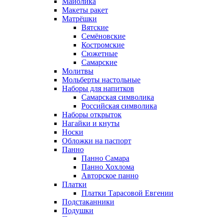
Майолика
Макеты ракет
Матрёшки
Вятские
Семёновские
Костромские
Сюжетные
Самарские
Молитвы
Мольберты настольные
Наборы для напитков
Самарская символика
Российская символика
Наборы открыток
Нагайки и кнуты
Носки
Обложки на паспорт
Панно
Панно Самара
Панно Хохлома
Авторское панно
Платки
Платки Тарасовой Евгении
Подстаканники
Подушки