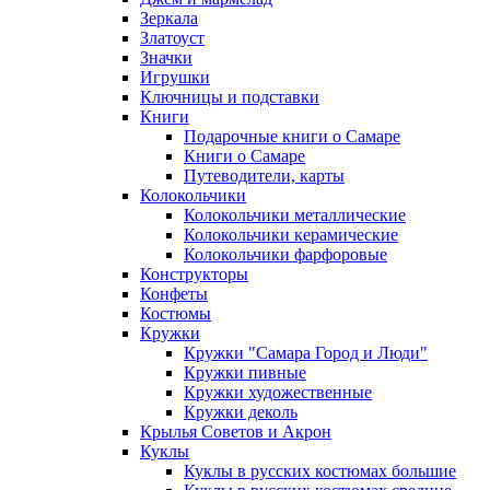
Зеркала
Златоуст
Значки
Игрушки
Ключницы и подставки
Книги
Подарочные книги о Самаре
Книги о Самаре
Путеводители, карты
Колокольчики
Колокольчики металлические
Колокольчики керамические
Колокольчики фарфоровые
Конструкторы
Конфеты
Костюмы
Кружки
Кружки "Самара Город и Люди"
Кружки пивные
Кружки художественные
Кружки деколь
Крылья Советов и Акрон
Куклы
Куклы в русских костюмах большие