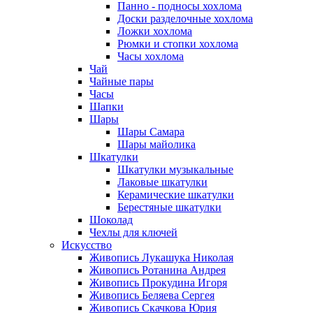
Панно - подносы хохлома
Доски разделочные хохлома
Ложки хохлома
Рюмки и стопки хохлома
Часы хохлома
Чай
Чайные пары
Часы
Шапки
Шары
Шары Самара
Шары майолика
Шкатулки
Шкатулки музыкальные
Лаковые шкатулки
Керамические шкатулки
Берестяные шкатулки
Шоколад
Чехлы для ключей
Искусство
Живопись Лукашука Николая
Живопись Ротанина Андрея
Живопись Прокудина Игоря
Живопись Беляева Сергея
Живопись Скачкова Юрия