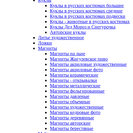
Куклы
Куклы в русских костюмах большие
Куклы в русских костюмах средние
Куклы в русских костюмах подвески
Куклы - животные в русских костюмах
Куклы Дед Мороз и Снегурочка
Авторские куклы
Литье художественное
Ложки
Магниты
Магниты на льне
Магниты Жигулевское пиво
Магниты акриловые художественные
Магниты акриловые фото
Магниты керамические
Магниты - открывалки
Магниты металлические
Магниты фольгированные
Магниты давленые
Магниты объемные
Магниты художественные
Магниты кедровые фото
Магниты деревянные
Магниты авторские
Магниты берестяные