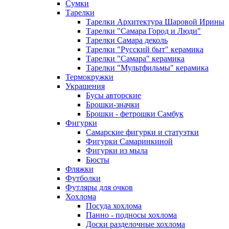
Сумки
Тарелки
Тарелки Архитектура Шаровой Ирины
Тарелки "Самара Город и Люди"
Тарелки Самара деколь
Тарелки "Русский быт" керамика
Тарелки "Самара" керамика
Тарелки "Мультфильмы" керамика
Термокружки
Украшения
Бусы авторские
Брошки-значки
Брошки - фетрошки Самбук
Фигурки
Самарские фигурки и статуэтки
Фигурки Самаринкиной
Фигурки из мыла
Бюсты
Фляжки
Футболки
Футляры для очков
Хохлома
Посуда хохлома
Панно - подносы хохлома
Доски разделочные хохлома