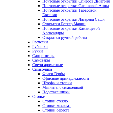
Почтовые открытки Спироса Дмитрия
Почтовые открытки Сливковой Анны
Почтовые открытки Тарасовой
Евгении
Почтовые открытки Лазарева Саши
Открытки Беткер Марии
Почтовые открытки Каманцевой
Александры
Открытки ручной работы
Расчески
Рубашки
Ручки
Салфетницы
Самовары
Свечи ароматные
Символика
Флаги Гербы
Офисные принадлежности
Штофы и стопки
Магниты с символикой
Подстаканники
Стопки
Стопки стекло
Стопки хохлома
Стопки береста