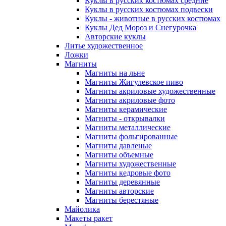
Куклы в русских костюмах средние
Куклы в русских костюмах подвески
Куклы - животные в русских костюмах
Куклы Дед Мороз и Снегурочка
Авторские куклы
Литье художественное
Ложки
Магниты
Магниты на льне
Магниты Жигулевское пиво
Магниты акриловые художественные
Магниты акриловые фото
Магниты керамические
Магниты - открывалки
Магниты металлические
Магниты фольгированные
Магниты давленые
Магниты объемные
Магниты художественные
Магниты кедровые фото
Магниты деревянные
Магниты авторские
Магниты берестяные
Майолика
Макеты ракет