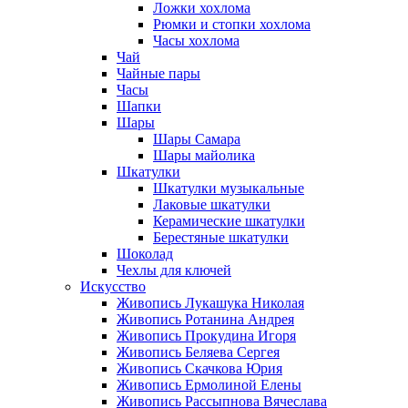
Ложки хохлома
Рюмки и стопки хохлома
Часы хохлома
Чай
Чайные пары
Часы
Шапки
Шары
Шары Самара
Шары майолика
Шкатулки
Шкатулки музыкальные
Лаковые шкатулки
Керамические шкатулки
Берестяные шкатулки
Шоколад
Чехлы для ключей
Искусство
Живопись Лукашука Николая
Живопись Ротанина Андрея
Живопись Прокудина Игоря
Живопись Беляева Сергея
Живопись Скачкова Юрия
Живопись Ермолиной Елены
Живопись Рассыпнова Вячеслава