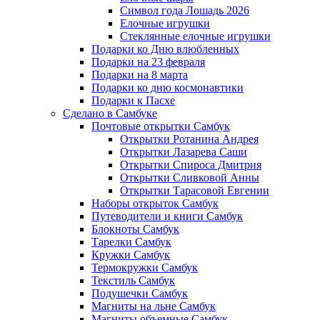
Символ года Лошадь 2026
Елочные игрушки
Стеклянные елочные игрушки
Подарки ко Дню влюбленных
Подарки на 23 февраля
Подарки на 8 марта
Подарки ко дню космонавтики
Подарки к Пасхе
Сделано в Самбуке
Почтовые открытки Самбук
Открытки Ротанина Андрея
Открытки Лазарева Саши
Открытки Спироса Дмитрия
Открытки Сливковой Анны
Открытки Тарасовой Евгении
Наборы открыток Самбук
Путеводители и книги Самбук
Блокноты Самбук
Тарелки Самбук
Кружки Самбук
Термокружки Самбук
Текстиль Самбук
Подушечки Самбук
Магниты на льне Самбук
Магниты объемные Самбук