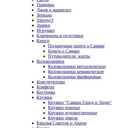
Гравюры
Джем и мармелад
Зеркала
Златоуст
Значки
Игрушки
Ключницы и подставки
Книги
Подарочные книги о Самаре
Книги о Самаре
Путеводители, карты
Колокольчики
Колокольчики металлические
Колокольчики керамические
Колокольчики фарфоровые
Конструкторы
Конфеты
Костюмы
Кружки
Кружки "Самара Город и Люди"
Кружки пивные
Кружки художественные
Кружки деколь
Крылья Советов и Акрон