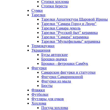
Стопки хохлома
Стопки береста
Сумки
Тарелки
Тарелки Архитектура Шаровой Ирины
Тарелки "Самара Город и Люди"
Тарелки Самара деколь
Тарелки "Русский быт" керамика
Тарелки "Самара" керамика
Тарелки "Мультфильмы" керамика
Термокружки
Украшения
Бусы авторские
Брошки-значки
Брошки - фетрошки Самбук
Фигурки
Самарские фигурки и статуэтки
Фигурки Самаринкиной
Фигурки из мыла
Бюсты
Фляжки
Футболки
Футляры для очков
Хохлома
Посуда хохлома