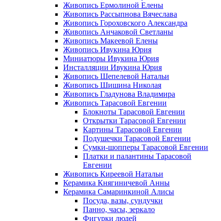
Живопись Ермолиной Елены
Живопись Рассыпнова Вячеслава
Живопись Гороховского Александра
Живопись Анчаковой Светланы
Живопись Макеевой Елены
Живопись Ивукина Юрия
Миниатюры Ивукина Юрия
Инсталляции Ивукина Юрия
Живопись Шепелевой Натальи
Живопись Шишина Николая
Живопись Гладунова Владимира
Живопись Тарасовой Евгении
Блокноты Тарасовой Евгении
Открытки Тарасовой Евгении
Картины Тарасовой Евгении
Подушечки Тарасовой Евгении
Сумки-шопперы Тарасовой Евгении
Платки и палантины Тарасовой
Евгении
Живопись Киреевой Натальи
Керамика Княгиничевой Анны
Керамика Самаринкиной Алисы
Посуда, вазы, сундучки
Панно, часы, зеркало
Фигурки людей