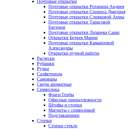
Почтовые открытки
Почтовые открытки Ротанина Андрея
Почтовые открытки Спироса Дмитрия
Почтовые открытки Сливковой Анны
Почтовые открытки Тарасовой
Евгении
Почтовые открытки Лазарева Саши
Открытки Беткер Марии
Почтовые открытки Каманцевой
Александры
Открытки ручной работы
Расчески
Рубашки
Ручки
Салфетницы
Самовары
Свечи ароматные
Символика
Флаги Гербы
Офисные принадлежности
Штофы и стопки
Магниты с символикой
Подстаканники
Стопки
Стопки стекло