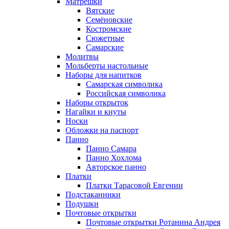
Матрёшки
Вятские
Семёновские
Костромские
Сюжетные
Самарские
Молитвы
Мольберты настольные
Наборы для напитков
Самарская символика
Российская символика
Наборы открыток
Нагайки и кнуты
Носки
Обложки на паспорт
Панно
Панно Самара
Панно Хохлома
Авторское панно
Платки
Платки Тарасовой Евгении
Подстаканники
Подушки
Почтовые открытки
Почтовые открытки Ротанина Андрея