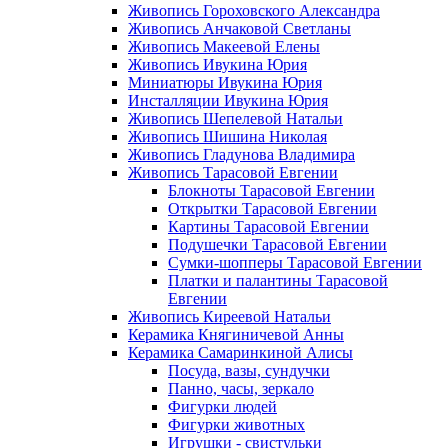
Живопись Гороховского Александра
Живопись Анчаковой Светланы
Живопись Макеевой Елены
Живопись Ивукина Юрия
Миниатюры Ивукина Юрия
Инсталляции Ивукина Юрия
Живопись Шепелевой Натальи
Живопись Шишина Николая
Живопись Гладунова Владимира
Живопись Тарасовой Евгении
Блокноты Тарасовой Евгении
Открытки Тарасовой Евгении
Картины Тарасовой Евгении
Подушечки Тарасовой Евгении
Сумки-шопперы Тарасовой Евгении
Платки и палантины Тарасовой
Евгении
Живопись Киреевой Натальи
Керамика Княгиничевой Анны
Керамика Самаринкиной Алисы
Посуда, вазы, сундучки
Панно, часы, зеркало
Фигурки людей
Фигурки животных
Игрушки - свистульки