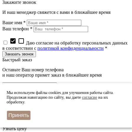
Закажите звонок
И наш менеджер свяжется с вами в ближайшее время
Ваше имя *
Ваш телефон *
check_box
check_box_outline_blank
Даю согласие на обработку персональных данных
в соответствии с
политикой конфиденциальности
*
Быстрый заказ
Оставьте Ваш номер телефона
и наш оператор примет заказ в ближайшее время
Мы используем файлы cookies для улучшения работы сайта.
Продолжая навигацию по сайту, вы даете
согласие
на их
обработку.
check_box
check_box_outline_blank
Даю согласие на обработку персональных данных
Принять
в соответствии с
политикой конфиденциальности
*
Узнать цену