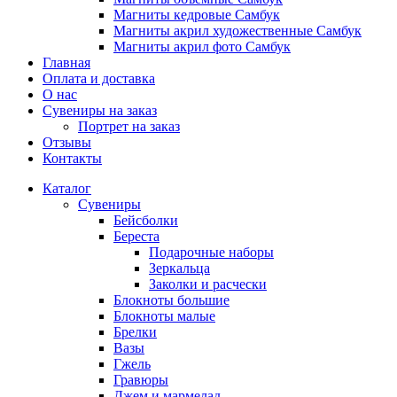
Магниты кедровые Самбук
Магниты акрил художественные Самбук
Магниты акрил фото Самбук
Главная
Оплата и доставка
О нас
Сувениры на заказ
Портрет на заказ
Отзывы
Контакты
Каталог
Сувениры
Бейсболки
Береста
Подарочные наборы
Зеркальца
Заколки и расчески
Блокноты большие
Блокноты малые
Брелки
Вазы
Гжель
Гравюры
Джем и мармелад