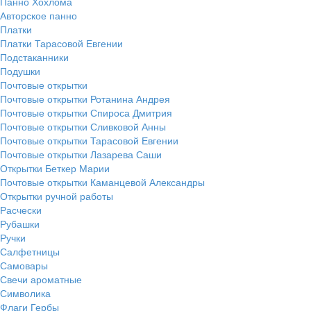
Панно Хохлома
Авторское панно
Платки
Платки Тарасовой Евгении
Подстаканники
Подушки
Почтовые открытки
Почтовые открытки Ротанина Андрея
Почтовые открытки Спироса Дмитрия
Почтовые открытки Сливковой Анны
Почтовые открытки Тарасовой Евгении
Почтовые открытки Лазарева Саши
Открытки Беткер Марии
Почтовые открытки Каманцевой Александры
Открытки ручной работы
Расчески
Рубашки
Ручки
Салфетницы
Самовары
Свечи ароматные
Символика
Флаги Гербы