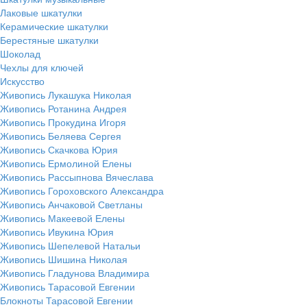
Лаковые шкатулки
Керамические шкатулки
Берестяные шкатулки
Шоколад
Чехлы для ключей
Искусство
Живопись Лукашука Николая
Живопись Ротанина Андрея
Живопись Прокудина Игоря
Живопись Беляева Сергея
Живопись Скачкова Юрия
Живопись Ермолиной Елены
Живопись Рассыпнова Вячеслава
Живопись Гороховского Александра
Живопись Анчаковой Светланы
Живопись Макеевой Елены
Живопись Ивукина Юрия
Живопись Шепелевой Натальи
Живопись Шишина Николая
Живопись Гладунова Владимира
Живопись Тарасовой Евгении
Блокноты Тарасовой Евгении