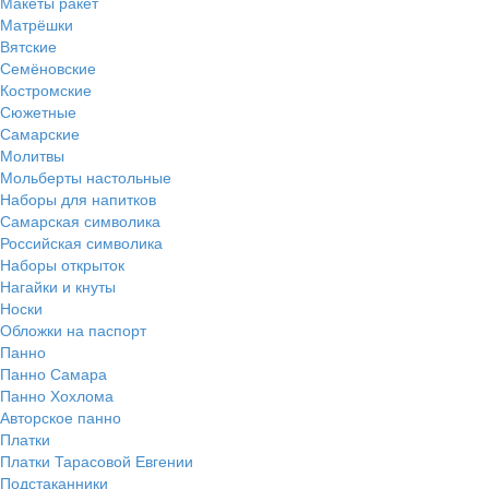
Макеты ракет
Матрёшки
Вятские
Семёновские
Костромские
Сюжетные
Самарские
Молитвы
Мольберты настольные
Наборы для напитков
Самарская символика
Российская символика
Наборы открыток
Нагайки и кнуты
Носки
Обложки на паспорт
Панно
Панно Самара
Панно Хохлома
Авторское панно
Платки
Платки Тарасовой Евгении
Подстаканники