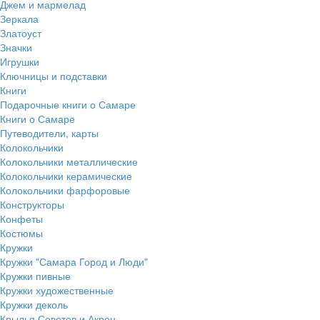
Джем и мармелад
Зеркала
Златоуст
Значки
Игрушки
Ключницы и подставки
Книги
Подарочные книги о Самаре
Книги о Самаре
Путеводители, карты
Колокольчики
Колокольчики металлические
Колокольчики керамические
Колокольчики фарфоровые
Конструкторы
Конфеты
Костюмы
Кружки
Кружки "Самара Город и Люди"
Кружки пивные
Кружки художественные
Кружки деколь
Крылья Советов и Акрон