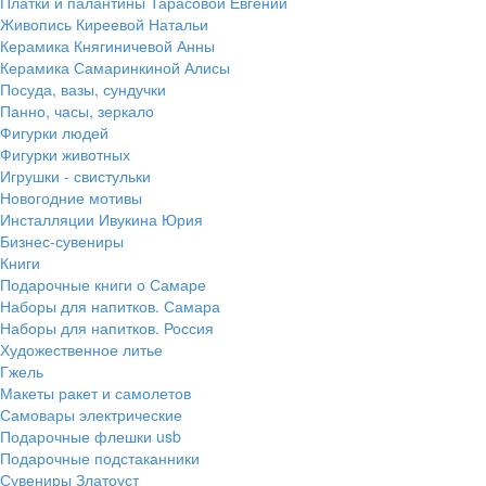
Платки и палантины Тарасовой Евгении
Живопись Киреевой Натальи
Керамика Княгиничевой Анны
Керамика Самаринкиной Алисы
Посуда, вазы, сундучки
Панно, часы, зеркало
Фигурки людей
Фигурки животных
Игрушки - свистульки
Новогодние мотивы
Инсталляции Ивукина Юрия
Бизнес-сувениры
Книги
Подарочные книги о Самаре
Наборы для напитков. Самара
Наборы для напитков. Россия
Художественное литье
Гжель
Макеты ракет и самолетов
Самовары электрические
Подарочные флешки usb
Подарочные подстаканники
Сувениры Златоуст