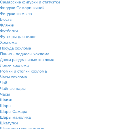
Самарские фигурки и статуэтки
Фигурки Самаринкиной
Фигурки из мыла
Бюсты
Фляжки
Футболки
Футляры для очков
Хохлома
Посуда хохлома
Панно - подносы хохлома
Доски разделочные хохлома
Ложки хохлома
Рюмки и стопки хохлома
Часы хохлома
Чай
Чайные пары
Часы
Шапки
Шары
Шары Самара
Шары майолика
Шкатулки
Шкатулки музыкальные