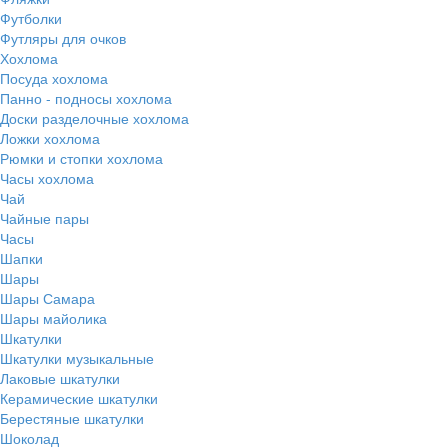
Футболки
Футляры для очков
Хохлома
Посуда хохлома
Панно - подносы хохлома
Доски разделочные хохлома
Ложки хохлома
Рюмки и стопки хохлома
Часы хохлома
Чай
Чайные пары
Часы
Шапки
Шары
Шары Самара
Шары майолика
Шкатулки
Шкатулки музыкальные
Лаковые шкатулки
Керамические шкатулки
Берестяные шкатулки
Шоколад