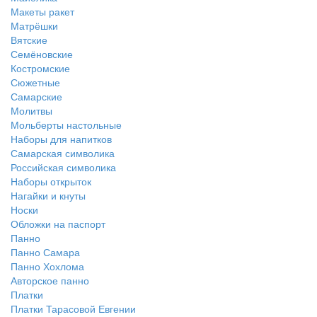
Макеты ракет
Матрёшки
Вятские
Семёновские
Костромские
Сюжетные
Самарские
Молитвы
Мольберты настольные
Наборы для напитков
Самарская символика
Российская символика
Наборы открыток
Нагайки и кнуты
Носки
Обложки на паспорт
Панно
Панно Самара
Панно Хохлома
Авторское панно
Платки
Платки Тарасовой Евгении