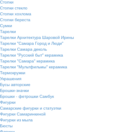
Стопки
Стопки стекло
Стопки хохлома
Стопки береста
Сумки
Тарелки
Тарелки Архитектура Шаровой Ирины
Тарелки "Самара Город и Люди"
Тарелки Самара деколь
Тарелки "Русский быт" керамика
Тарелки "Самара" керамика
Тарелки "Мультфильмы" керамика
Термокружки
Украшения
Бусы авторские
Брошки-значки
Брошки - фетрошки Самбук
Фигурки
Самарские фигурки и статуэтки
Фигурки Самаринкиной
Фигурки из мыла
Бюсты
Фляжки