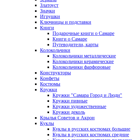
Златоуст
Значки
Игрушки
Ключницы и подставки
Книги
Подарочные книги о Самаре
Книги о Самаре
Путеводители, карты
Колокольчики
Колокольчики металлические
Колокольчики керамические
Колокольчики фарфоровые
Конструкторы
Конфеты
Костюмы
Кружки
Кружки "Самара Город и Люди"
Кружки пивные
Кружки художественные
Кружки деколь
Крылья Советов и Акрон
Куклы
Куклы в русских костюмах большие
Куклы в русских костюмах средние