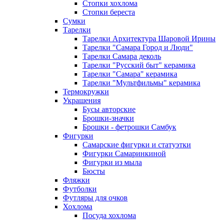
Стопки хохлома
Стопки береста
Сумки
Тарелки
Тарелки Архитектура Шаровой Ирины
Тарелки "Самара Город и Люди"
Тарелки Самара деколь
Тарелки "Русский быт" керамика
Тарелки "Самара" керамика
Тарелки "Мультфильмы" керамика
Термокружки
Украшения
Бусы авторские
Брошки-значки
Брошки - фетрошки Самбук
Фигурки
Самарские фигурки и статуэтки
Фигурки Самаринкиной
Фигурки из мыла
Бюсты
Фляжки
Футболки
Футляры для очков
Хохлома
Посуда хохлома