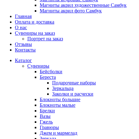
Магниты акрил художественные Самбук
Магниты акрил фото Самбук
Главная
Оплата и доставка
О нас
Сувениры на заказ
Портрет на заказ
Отзывы
Контакты
Каталог
Сувениры
Бейсболки
Береста
Подарочные наборы
Зеркальца
Заколки и расчески
Блокноты большие
Блокноты малые
Брелки
Вазы
Гжель
Гравюры
Джем и мармелад
Зеркала