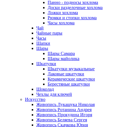
Панно - подносы хохлома
Доски разделочные хохлома
Ложки хохлома
Рюмки и стопки хохлома
Часы хохлома
Чай
Чайные пары
Часы
Шапки
Шары
Шары Самара
Шары майолика
Шкатулки
Шкатулки музыкальные
Лаковые шкатулки
Керамические шкатулки
Берестяные шкатулки
Шоколад
Чехлы для ключей
Искусство
Живопись Лукашука Николая
Живопись Ротанина Андрея
Живопись Прокудина Игоря
Живопись Беляева Сергея
Живопись Скачкова Юрия