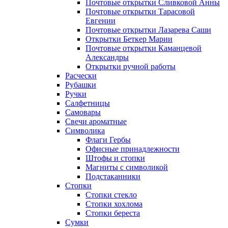
Почтовые открытки Сливковой Анны
Почтовые открытки Тарасовой
Евгении
Почтовые открытки Лазарева Саши
Открытки Беткер Марии
Почтовые открытки Каманцевой
Александры
Открытки ручной работы
Расчески
Рубашки
Ручки
Салфетницы
Самовары
Свечи ароматные
Символика
Флаги Гербы
Офисные принадлежности
Штофы и стопки
Магниты с символикой
Подстаканники
Стопки
Стопки стекло
Стопки хохлома
Стопки береста
Сумки