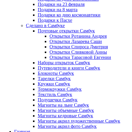
Подарки на 23 февраля
Подарки на 8 марта
Подарки ко дню космонавтики
Подарки к Пасхе
Сделано в Самбуке
Почтовые открытки Самбук
Открытки Ротанина Андрея
Открытки Лазарева Саши
Открытки Спироса Дмитрия
Открытки Сливковой Анны
Открытки Тарасовой Евгении
Наборы открыток Самбук
Путеводители и книги Самбук
Блокноты Самбук
Тарелки Самбук
Кружки Самбук
Термокружки Самбук
Текстиль Самбук
Подушечки Самбук
Магниты на льне Самбук
Магниты объемные Самбук
Магниты кедровые Самбук
Магниты акрил художественные Самбук
Магниты акрил фото Самбук
Главная