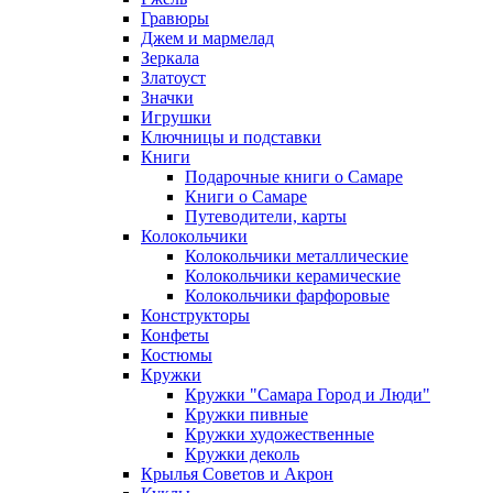
Гравюры
Джем и мармелад
Зеркала
Златоуст
Значки
Игрушки
Ключницы и подставки
Книги
Подарочные книги о Самаре
Книги о Самаре
Путеводители, карты
Колокольчики
Колокольчики металлические
Колокольчики керамические
Колокольчики фарфоровые
Конструкторы
Конфеты
Костюмы
Кружки
Кружки "Самара Город и Люди"
Кружки пивные
Кружки художественные
Кружки деколь
Крылья Советов и Акрон