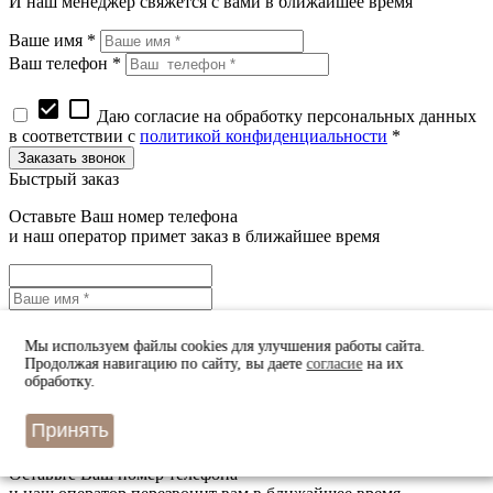
И наш менеджер свяжется с вами в ближайшее время
Ваше имя *
Ваш телефон *
check_box
check_box_outline_blank
Даю согласие на обработку персональных данных
в соответствии с
политикой конфиденциальности
*
Быстрый заказ
Оставьте Ваш номер телефона
и наш оператор примет заказ в ближайшее время
Мы используем файлы cookies для улучшения работы сайта.
check_box
check_box_outline_blank
Продолжая навигацию по сайту, вы даете
согласие
на их
Даю согласие на обработку персональных данных
обработку.
в соответствии с
политикой конфиденциальности
*
Принять
Узнать цену
Оставьте Ваш номер телефона