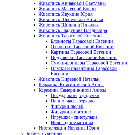
Живопись Анчаковой Светланы
Живопись Макеевой Елены
Живопись Ивукина Юрия
Живопись Шепелевой Натальи
Живопись Шишина Николая
Живопись Гладунова Владимира
Живопись Тарасовой Евгении
Блокноты Тарасовой Евгении
Открытки Тарасовой Евгении
Картины Тарасовой Евгении
Подушечки Тарасовой Евгении
Сумки-шопперы Тарасовой Евгении
Платки и палантины Тарасовой
Евгении
Живопись Киреевой Натальи
Керамика Княгиничевой Анны
Керамика Самаринкиной Алисы
Посуда, вазы, сундучки
Панно, часы, зеркало
Фигурки людей
Фигурки животных
Игрушки - свистульки
Новогодние мотивы
Инсталляции Ивукина Юрия
Бизнес-сувениры