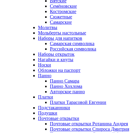
Вятские
Семёновские
Костромские
Сюжетные
Самарские
Молитвы
Мольберты настольные
Наборы для напитков
Самарская символика
Российская символика
Наборы открыток
Нагайки и кнуты
Носки
Обложки на паспорт
Панно
Панно Самара
Панно Хохлома
Авторское панно
Платки
Платки Тарасовой Евгении
Подстаканники
Подушки
Почтовые открытки
Почтовые открытки Ротанина Андрея
Почтовые открытки Спироса Дмитрия