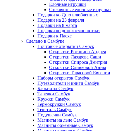
Елочные игрушки
Стеклянные елочные игрушки
Подарки ко Дню влюбленных
Подарки на 23 февраля
Подарки на 8 марта
Подарки ко дню космонавтики
Подарки к Пасхе
Сделано в Самбуке
Почтовые открытки Самбук
Открытки Ротанина Андрея
Открытки Лазарева Саши
Открытки Спироса Дмитрия
Открытки Сливковой Анны
Открытки Тарасовой Евгении
Наборы открыток Самбук
Путеводители и книги Самбук
Блокноты Самбук
Тарелки Самбук
Кружки Самбук
Термокружки Самбук
Текстиль Самбук
Подушечки Самбук
Магниты на льне Самбук
Магниты объемные Самбук
Магниты кедровые Самбук