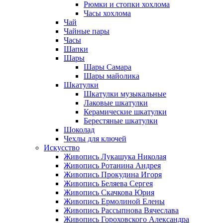
Рюмки и стопки хохлома
Часы хохлома
Чай
Чайные пары
Часы
Шапки
Шары
Шары Самара
Шары майолика
Шкатулки
Шкатулки музыкальные
Лаковые шкатулки
Керамические шкатулки
Берестяные шкатулки
Шоколад
Чехлы для ключей
Искусство
Живопись Лукашука Николая
Живопись Ротанина Андрея
Живопись Прокудина Игоря
Живопись Беляева Сергея
Живопись Скачкова Юрия
Живопись Ермолиной Елены
Живопись Рассыпнова Вячеслава
Живопись Гороховского Александра