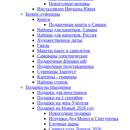
Новогодние мотивы
Инсталляции Ивукина Юрия
Бизнес-сувениры
Книги
Подарочные книги о Самаре
Наборы для напитков. Самара
Наборы для напитков. Россия
Художественное литье
Гжель
Макеты ракет и самолетов
Самовары электрические
Подарочные флешки usb
Подарочные подстаканники
Сувениры Златоуст
Картины - гравюры
Наборы стопок
Подарки на праздники
Подарки для иностранца
Подарки на 1 сентября
Подарки на день Учителя
Подарки на Новый 2026 год
Новогодние подарки
Игрушки Дед Мороз и Снегурочка
Елочные шары
Символ года Лошадь 2026