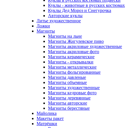
Куклы в русских костюмах подвески
Куклы - животные в русских костюмах
Куклы Дед Мороз и Снегурочка
Авторские куклы
Литье художественное
Ложки
Магниты
Магниты на льне
Магниты Жигулевское пиво
Магниты акриловые художественные
Магниты акриловые фото
Магниты керамические
Магниты - открывалки
Магниты металлические
Магниты фольгированные
Магниты давленые
Магниты объемные
Магниты художественные
Магниты кедровые фото
Магниты деревянные
Магниты авторские
Магниты берестяные
Майолика
Макеты ракет
Матрёшки