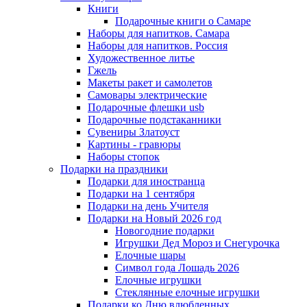
Книги
Подарочные книги о Самаре
Наборы для напитков. Самара
Наборы для напитков. Россия
Художественное литье
Гжель
Макеты ракет и самолетов
Самовары электрические
Подарочные флешки usb
Подарочные подстаканники
Сувениры Златоуст
Картины - гравюры
Наборы стопок
Подарки на праздники
Подарки для иностранца
Подарки на 1 сентября
Подарки на день Учителя
Подарки на Новый 2026 год
Новогодние подарки
Игрушки Дед Мороз и Снегурочка
Елочные шары
Символ года Лошадь 2026
Елочные игрушки
Стеклянные елочные игрушки
Подарки ко Дню влюбленных