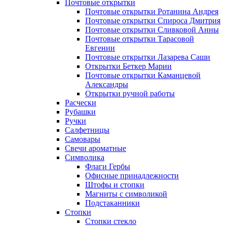
Почтовые открытки
Почтовые открытки Ротанина Андрея
Почтовые открытки Спироса Дмитрия
Почтовые открытки Сливковой Анны
Почтовые открытки Тарасовой
Евгении
Почтовые открытки Лазарева Саши
Открытки Беткер Марии
Почтовые открытки Каманцевой
Александры
Открытки ручной работы
Расчески
Рубашки
Ручки
Салфетницы
Самовары
Свечи ароматные
Символика
Флаги Гербы
Офисные принадлежности
Штофы и стопки
Магниты с символикой
Подстаканники
Стопки
Стопки стекло