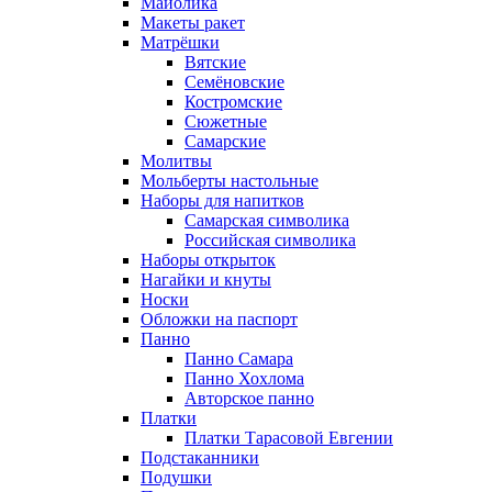
Майолика
Макеты ракет
Матрёшки
Вятские
Семёновские
Костромские
Сюжетные
Самарские
Молитвы
Мольберты настольные
Наборы для напитков
Самарская символика
Российская символика
Наборы открыток
Нагайки и кнуты
Носки
Обложки на паспорт
Панно
Панно Самара
Панно Хохлома
Авторское панно
Платки
Платки Тарасовой Евгении
Подстаканники
Подушки