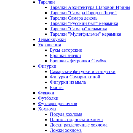
Тарелки
Тарелки Архитектура Шаровой Ирины
Тарелки "Самара Город и Люди"
Тарелки Самара деколь
Тарелки "Русский быт" керамика
Тарелки "Самара" керамика
Тарелки "Мультфильмы" керамика
Термокружки
Украшения
Бусы авторские
Брошки-значки
Брошки - фетрошки Самбук
Фигурки
Самарские фигурки и статуэтки
Фигурки Самаринкиной
Фигурки из мыла
Бюсты
Фляжки
Футболки
Футляры для очков
Хохлома
Посуда хохлома
Панно - подносы хохлома
Доски разделочные хохлома
Ложки хохлома