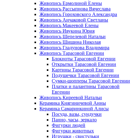
Живопись Ермолиной Елены
Живопись Рассыпнова Вячеслава
Живопись Гороховского Александра
Живопись Анчаковой Светланы
Живопись Макеевой Елены
Живопись Ивукина Юрия
Живопись Шепелевой Натальи
Живопись Шишина Николая
Живопись Гладунова Владимира
Живопись Тарасовой Евгении
Блокноты Тарасовой Евгении
Открытки Тарасовой Евгении
Картины Тарасовой Евгении
Подушечки Тарасовой Евгении
Сумки-шопперы Тарасовой Евгении
Платки и палантины Тарасовой
Евгении
Живопись Киреевой Натальи
Керамика Княгиничевой Анны
Керамика Самаринкиной Алисы
Посуда, вазы, сундучки
Панно, часы, зеркало
Фигурки людей
Фигурки животных
Игрушки - свистульки