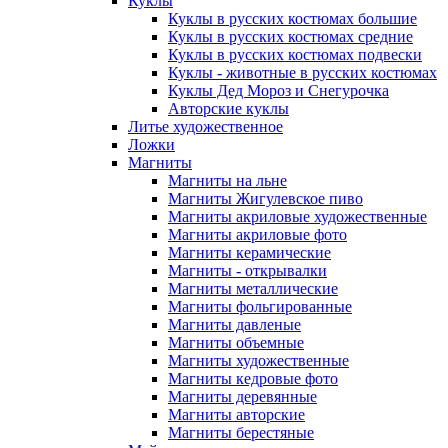
Куклы
Куклы в русских костюмах большие
Куклы в русских костюмах средние
Куклы в русских костюмах подвески
Куклы - животные в русских костюмах
Куклы Дед Мороз и Снегурочка
Авторские куклы
Литье художественное
Ложки
Магниты
Магниты на льне
Магниты Жигулевское пиво
Магниты акриловые художественные
Магниты акриловые фото
Магниты керамические
Магниты - открывалки
Магниты металлические
Магниты фольгированные
Магниты давленые
Магниты объемные
Магниты художественные
Магниты кедровые фото
Магниты деревянные
Магниты авторские
Магниты берестяные