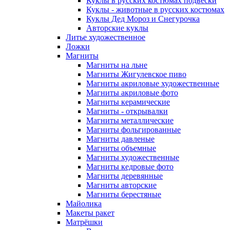
Куклы в русских костюмах подвески
Куклы - животные в русских костюмах
Куклы Дед Мороз и Снегурочка
Авторские куклы
Литье художественное
Ложки
Магниты
Магниты на льне
Магниты Жигулевское пиво
Магниты акриловые художественные
Магниты акриловые фото
Магниты керамические
Магниты - открывалки
Магниты металлические
Магниты фольгированные
Магниты давленые
Магниты объемные
Магниты художественные
Магниты кедровые фото
Магниты деревянные
Магниты авторские
Магниты берестяные
Майолика
Макеты ракет
Матрёшки