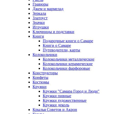
Гравюры
Джем и мармелад
Зеркала
Златоуст
Значки
Игрушки
Ключницы и подставки
Книги
Подарочные книги о Самаре
Книги о Самаре
Путеводители, карты
Колокольчики
Колокольчики металлические
Колокольчики керамические
Колокольчики фарфоровые
Конструкторы
Конфеты
Костюмы
Кружки
Кружки "Самара Город и Люди"
Кружки пивные
Кружки художественные
Кружки деколь
Крылья Советов и Акрон