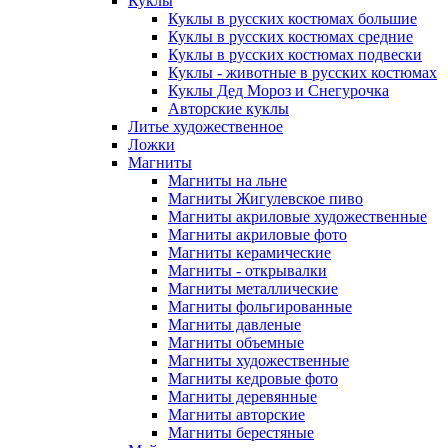
Куклы
Куклы в русских костюмах большие
Куклы в русских костюмах средние
Куклы в русских костюмах подвески
Куклы - животные в русских костюмах
Куклы Дед Мороз и Снегурочка
Авторские куклы
Литье художественное
Ложки
Магниты
Магниты на льне
Магниты Жигулевское пиво
Магниты акриловые художественные
Магниты акриловые фото
Магниты керамические
Магниты - открывалки
Магниты металлические
Магниты фольгированные
Магниты давленые
Магниты объемные
Магниты художественные
Магниты кедровые фото
Магниты деревянные
Магниты авторские
Магниты берестяные