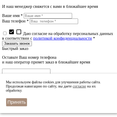
И наш менеджер свяжется с вами в ближайшее время
Ваше имя *
Ваш телефон *
check_box
check_box_outline_blank
Даю согласие на обработку персональных данных
в соответствии с
политикой конфиденциальности
*
Быстрый заказ
Оставьте Ваш номер телефона
и наш оператор примет заказ в ближайшее время
Мы используем файлы cookies для улучшения работы сайта.
Продолжая навигацию по сайту, вы даете
согласие
на их
обработку.
check_box
check_box_outline_blank
Даю согласие на обработку персональных данных
в соответствии с
политикой конфиденциальности
*
Принять
Узнать цену