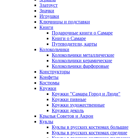
Златоуст
Значки
Игрушки
Ключницы и подставки
Книги
Подарочные книги о Самаре
Книги о Самаре
Путеводители, карты
Колокольчики
Колокольчики металлические
Колокольчики керамические
Колокольчики фарфоровые
Конструкторы
Конфеты
Костюмы
Кружки
Кружки "Самара Город и Люди"
Кружки пивные
Кружки художественные
Кружки деколь
Крылья Советов и Акрон
Куклы
Куклы в русских костюмах большие
Куклы в русских костюмах средние