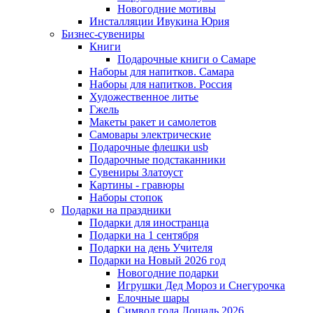
Новогодние мотивы
Инсталляции Ивукина Юрия
Бизнес-сувениры
Книги
Подарочные книги о Самаре
Наборы для напитков. Самара
Наборы для напитков. Россия
Художественное литье
Гжель
Макеты ракет и самолетов
Самовары электрические
Подарочные флешки usb
Подарочные подстаканники
Сувениры Златоуст
Картины - гравюры
Наборы стопок
Подарки на праздники
Подарки для иностранца
Подарки на 1 сентября
Подарки на день Учителя
Подарки на Новый 2026 год
Новогодние подарки
Игрушки Дед Мороз и Снегурочка
Елочные шары
Символ года Лошадь 2026