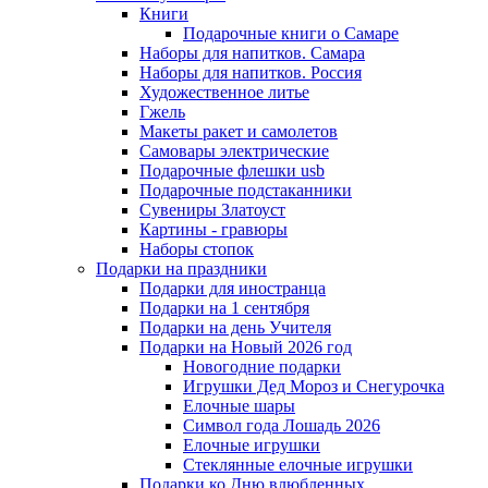
Книги
Подарочные книги о Самаре
Наборы для напитков. Самара
Наборы для напитков. Россия
Художественное литье
Гжель
Макеты ракет и самолетов
Самовары электрические
Подарочные флешки usb
Подарочные подстаканники
Сувениры Златоуст
Картины - гравюры
Наборы стопок
Подарки на праздники
Подарки для иностранца
Подарки на 1 сентября
Подарки на день Учителя
Подарки на Новый 2026 год
Новогодние подарки
Игрушки Дед Мороз и Снегурочка
Елочные шары
Символ года Лошадь 2026
Елочные игрушки
Стеклянные елочные игрушки
Подарки ко Дню влюбленных