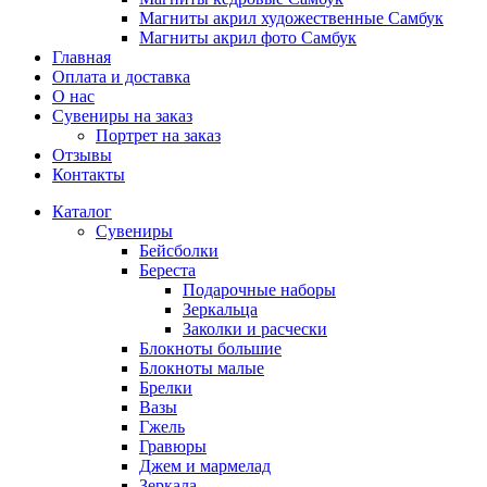
Магниты акрил художественные Самбук
Магниты акрил фото Самбук
Главная
Оплата и доставка
О нас
Сувениры на заказ
Портрет на заказ
Отзывы
Контакты
Каталог
Сувениры
Бейсболки
Береста
Подарочные наборы
Зеркальца
Заколки и расчески
Блокноты большие
Блокноты малые
Брелки
Вазы
Гжель
Гравюры
Джем и мармелад
Зеркала