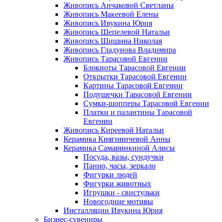
Живопись Анчаковой Светланы
Живопись Макеевой Елены
Живопись Ивукина Юрия
Живопись Шепелевой Натальи
Живопись Шишина Николая
Живопись Гладунова Владимира
Живопись Тарасовой Евгении
Блокноты Тарасовой Евгении
Открытки Тарасовой Евгении
Картины Тарасовой Евгении
Подушечки Тарасовой Евгении
Сумки-шопперы Тарасовой Евгении
Платки и палантины Тарасовой
Евгении
Живопись Киреевой Натальи
Керамика Княгиничевой Анны
Керамика Самаринкиной Алисы
Посуда, вазы, сундучки
Панно, часы, зеркало
Фигурки людей
Фигурки животных
Игрушки - свистульки
Новогодние мотивы
Инсталляции Ивукина Юрия
Бизнес-сувениры