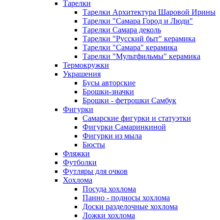
Тарелки
Тарелки Архитектура Шаровой Ирины
Тарелки "Самара Город и Люди"
Тарелки Самара деколь
Тарелки "Русский быт" керамика
Тарелки "Самара" керамика
Тарелки "Мультфильмы" керамика
Термокружки
Украшения
Бусы авторские
Брошки-значки
Брошки - фетрошки Самбук
Фигурки
Самарские фигурки и статуэтки
Фигурки Самаринкиной
Фигурки из мыла
Бюсты
Фляжки
Футболки
Футляры для очков
Хохлома
Посуда хохлома
Панно - подносы хохлома
Доски разделочные хохлома
Ложки хохлома