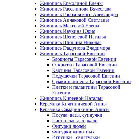
Живопись Ермолиной Елены
Живопись Рассыпнова Вячеслава
Живопись Гороховского Александра
Живопись Анчаковой Светланы
Живопись Макеевой Елены
Живопись Ивукина Юрия
Живопись Шепелевой Натальи
Живопись Шишина Николая
Живопись Гладунова Владимира
Живопись Тарасовой Евгении
Блокноты Тарасовой Евгении
Открытки Тарасовой Евгении
Картины Тарасовой Евгении
Подушечки Тарасовой Евгении
Сумки-шопперы Тарасовой Евгении
Платки и палантины Тарасовой
Евгении
Живопись Киреевой Натальи
Керамика Княгиничевой Анны
Керамика Самаринкиной Алисы
Посуда, вазы, сундучки
Панно, часы, зеркало
Фигурки людей
Фигурки животных
Игрушки - свистульки