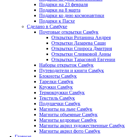
Подарки на 23 февраля
Подарки на 8 марта
Подарки ко дню космонавтики
Подарки к Пасхе
Сделано в Самбуке
Почтовые открытки Самбук
Открытки Ротанина Андрея
Открытки Лазарева Саши
Открытки Спироса Дмитрия
Открытки Сливковой Анны
Открытки Тарасовой Евгении
Наборы открыток Самбук
Путеводители и книги Самбук
Блокноты Самбук
Тарелки Самбук
Кружки Самбук
Термокружки Самбук
Текстиль Самбук
Подушечки Самбук
Магниты на льне Самбук
Магниты объемные Самбук
Магниты кедровые Самбук
Магниты акрил художественные Самбук
Магниты акрил фото Самбук
Главная