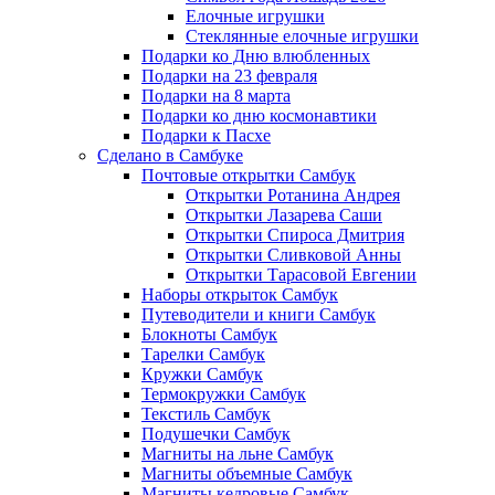
Елочные игрушки
Стеклянные елочные игрушки
Подарки ко Дню влюбленных
Подарки на 23 февраля
Подарки на 8 марта
Подарки ко дню космонавтики
Подарки к Пасхе
Сделано в Самбуке
Почтовые открытки Самбук
Открытки Ротанина Андрея
Открытки Лазарева Саши
Открытки Спироса Дмитрия
Открытки Сливковой Анны
Открытки Тарасовой Евгении
Наборы открыток Самбук
Путеводители и книги Самбук
Блокноты Самбук
Тарелки Самбук
Кружки Самбук
Термокружки Самбук
Текстиль Самбук
Подушечки Самбук
Магниты на льне Самбук
Магниты объемные Самбук
Магниты кедровые Самбук