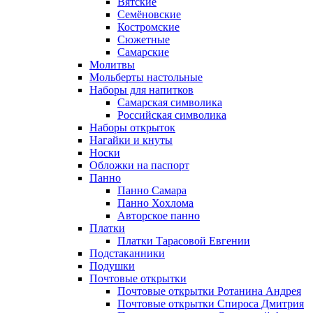
Вятские
Семёновские
Костромские
Сюжетные
Самарские
Молитвы
Мольберты настольные
Наборы для напитков
Самарская символика
Российская символика
Наборы открыток
Нагайки и кнуты
Носки
Обложки на паспорт
Панно
Панно Самара
Панно Хохлома
Авторское панно
Платки
Платки Тарасовой Евгении
Подстаканники
Подушки
Почтовые открытки
Почтовые открытки Ротанина Андрея
Почтовые открытки Спироса Дмитрия