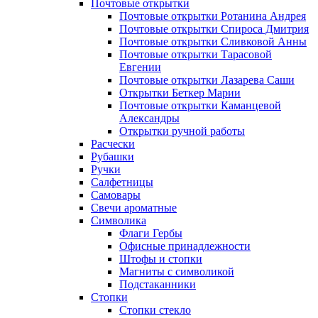
Почтовые открытки
Почтовые открытки Ротанина Андрея
Почтовые открытки Спироса Дмитрия
Почтовые открытки Сливковой Анны
Почтовые открытки Тарасовой
Евгении
Почтовые открытки Лазарева Саши
Открытки Беткер Марии
Почтовые открытки Каманцевой
Александры
Открытки ручной работы
Расчески
Рубашки
Ручки
Салфетницы
Самовары
Свечи ароматные
Символика
Флаги Гербы
Офисные принадлежности
Штофы и стопки
Магниты с символикой
Подстаканники
Стопки
Стопки стекло