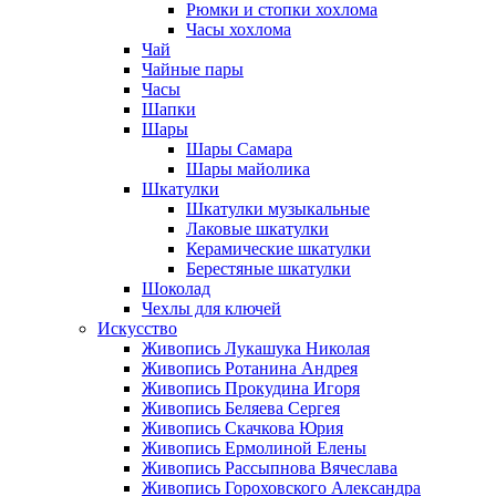
Рюмки и стопки хохлома
Часы хохлома
Чай
Чайные пары
Часы
Шапки
Шары
Шары Самара
Шары майолика
Шкатулки
Шкатулки музыкальные
Лаковые шкатулки
Керамические шкатулки
Берестяные шкатулки
Шоколад
Чехлы для ключей
Искусство
Живопись Лукашука Николая
Живопись Ротанина Андрея
Живопись Прокудина Игоря
Живопись Беляева Сергея
Живопись Скачкова Юрия
Живопись Ермолиной Елены
Живопись Рассыпнова Вячеслава
Живопись Гороховского Александра