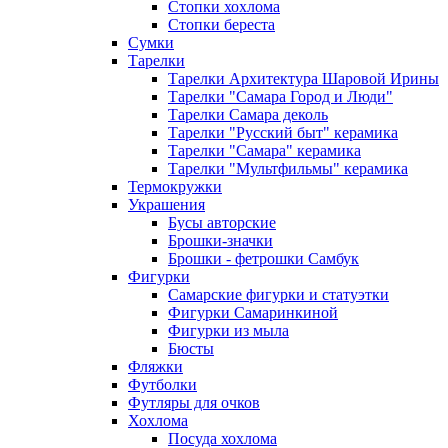
Стопки хохлома
Стопки береста
Сумки
Тарелки
Тарелки Архитектура Шаровой Ирины
Тарелки "Самара Город и Люди"
Тарелки Самара деколь
Тарелки "Русский быт" керамика
Тарелки "Самара" керамика
Тарелки "Мультфильмы" керамика
Термокружки
Украшения
Бусы авторские
Брошки-значки
Брошки - фетрошки Самбук
Фигурки
Самарские фигурки и статуэтки
Фигурки Самаринкиной
Фигурки из мыла
Бюсты
Фляжки
Футболки
Футляры для очков
Хохлома
Посуда хохлома