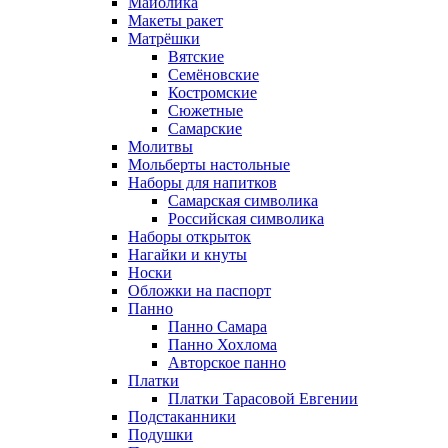
Майолика
Макеты ракет
Матрёшки
Вятские
Семёновские
Костромские
Сюжетные
Самарские
Молитвы
Мольберты настольные
Наборы для напитков
Самарская символика
Российская символика
Наборы открыток
Нагайки и кнуты
Носки
Обложки на паспорт
Панно
Панно Самара
Панно Хохлома
Авторское панно
Платки
Платки Тарасовой Евгении
Подстаканники
Подушки