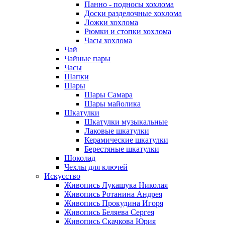
Панно - подносы хохлома
Доски разделочные хохлома
Ложки хохлома
Рюмки и стопки хохлома
Часы хохлома
Чай
Чайные пары
Часы
Шапки
Шары
Шары Самара
Шары майолика
Шкатулки
Шкатулки музыкальные
Лаковые шкатулки
Керамические шкатулки
Берестяные шкатулки
Шоколад
Чехлы для ключей
Искусство
Живопись Лукашука Николая
Живопись Ротанина Андрея
Живопись Прокудина Игоря
Живопись Беляева Сергея
Живопись Скачкова Юрия