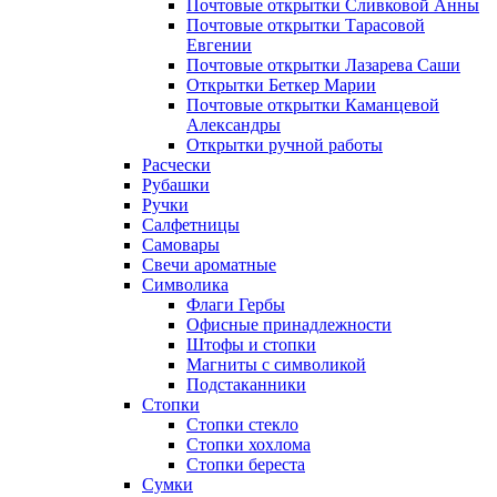
Почтовые открытки Сливковой Анны
Почтовые открытки Тарасовой
Евгении
Почтовые открытки Лазарева Саши
Открытки Беткер Марии
Почтовые открытки Каманцевой
Александры
Открытки ручной работы
Расчески
Рубашки
Ручки
Салфетницы
Самовары
Свечи ароматные
Символика
Флаги Гербы
Офисные принадлежности
Штофы и стопки
Магниты с символикой
Подстаканники
Стопки
Стопки стекло
Стопки хохлома
Стопки береста
Сумки