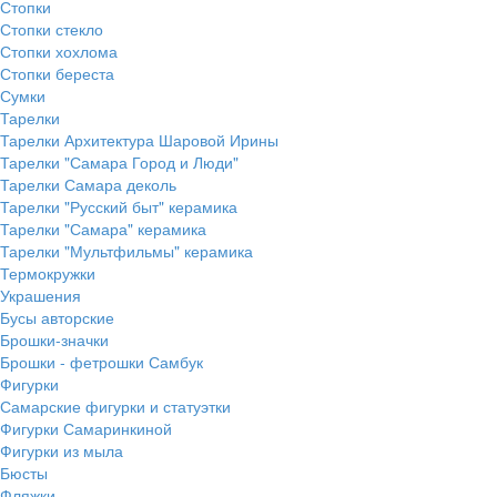
Стопки
Стопки стекло
Стопки хохлома
Стопки береста
Сумки
Тарелки
Тарелки Архитектура Шаровой Ирины
Тарелки "Самара Город и Люди"
Тарелки Самара деколь
Тарелки "Русский быт" керамика
Тарелки "Самара" керамика
Тарелки "Мультфильмы" керамика
Термокружки
Украшения
Бусы авторские
Брошки-значки
Брошки - фетрошки Самбук
Фигурки
Самарские фигурки и статуэтки
Фигурки Самаринкиной
Фигурки из мыла
Бюсты
Фляжки