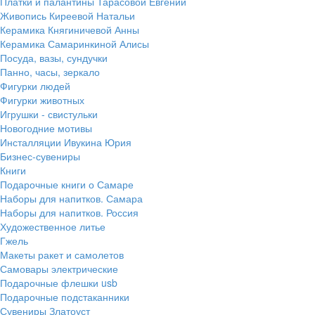
Платки и палантины Тарасовой Евгении
Живопись Киреевой Натальи
Керамика Княгиничевой Анны
Керамика Самаринкиной Алисы
Посуда, вазы, сундучки
Панно, часы, зеркало
Фигурки людей
Фигурки животных
Игрушки - свистульки
Новогодние мотивы
Инсталляции Ивукина Юрия
Бизнес-сувениры
Книги
Подарочные книги о Самаре
Наборы для напитков. Самара
Наборы для напитков. Россия
Художественное литье
Гжель
Макеты ракет и самолетов
Самовары электрические
Подарочные флешки usb
Подарочные подстаканники
Сувениры Златоуст