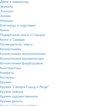
Джем и мармелад
Зеркала
Златоуст
Значки
Игрушки
Ключницы и подставки
Книги
Подарочные книги о Самаре
Книги о Самаре
Путеводители, карты
Колокольчики
Колокольчики металлические
Колокольчики керамические
Колокольчики фарфоровые
Конструкторы
Конфеты
Костюмы
Кружки
Кружки "Самара Город и Люди"
Кружки пивные
Кружки художественные
Кружки деколь
Крылья Советов и Акрон