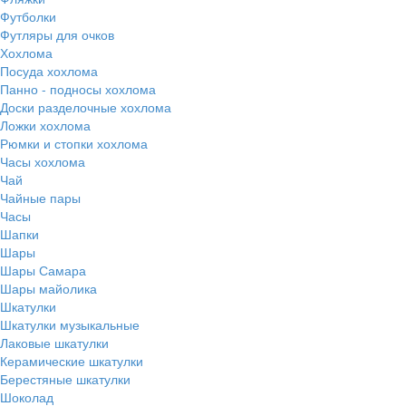
Футболки
Футляры для очков
Хохлома
Посуда хохлома
Панно - подносы хохлома
Доски разделочные хохлома
Ложки хохлома
Рюмки и стопки хохлома
Часы хохлома
Чай
Чайные пары
Часы
Шапки
Шары
Шары Самара
Шары майолика
Шкатулки
Шкатулки музыкальные
Лаковые шкатулки
Керамические шкатулки
Берестяные шкатулки
Шоколад