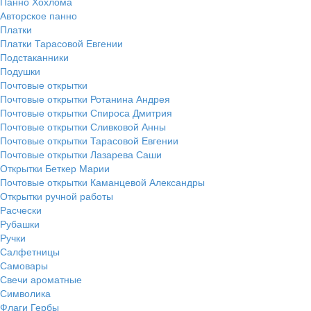
Панно Хохлома
Авторское панно
Платки
Платки Тарасовой Евгении
Подстаканники
Подушки
Почтовые открытки
Почтовые открытки Ротанина Андрея
Почтовые открытки Спироса Дмитрия
Почтовые открытки Сливковой Анны
Почтовые открытки Тарасовой Евгении
Почтовые открытки Лазарева Саши
Открытки Беткер Марии
Почтовые открытки Каманцевой Александры
Открытки ручной работы
Расчески
Рубашки
Ручки
Салфетницы
Самовары
Свечи ароматные
Символика
Флаги Гербы