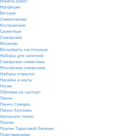
Макеты ракет
Матрёшки
Вятские
Семёновские
Костромские
Сюжетные
Самарские
Молитвы
Мольберты настольные
Наборы для напитков
Самарская символика
Российская символика
Наборы открыток
Нагайки и кнуты
Носки
Обложки на паспорт
Панно
Панно Самара
Панно Хохлома
Авторское панно
Платки
Платки Тарасовой Евгении
Подстаканники