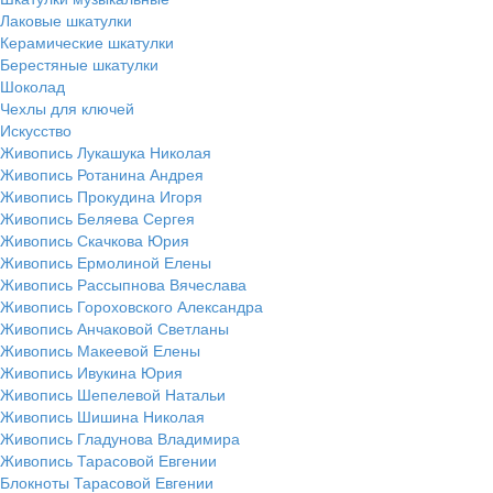
Лаковые шкатулки
Керамические шкатулки
Берестяные шкатулки
Шоколад
Чехлы для ключей
Искусство
Живопись Лукашука Николая
Живопись Ротанина Андрея
Живопись Прокудина Игоря
Живопись Беляева Сергея
Живопись Скачкова Юрия
Живопись Ермолиной Елены
Живопись Рассыпнова Вячеслава
Живопись Гороховского Александра
Живопись Анчаковой Светланы
Живопись Макеевой Елены
Живопись Ивукина Юрия
Живопись Шепелевой Натальи
Живопись Шишина Николая
Живопись Гладунова Владимира
Живопись Тарасовой Евгении
Блокноты Тарасовой Евгении