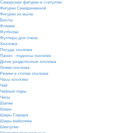
Самарские фигурки и статуэтки
Фигурки Самаринкиной
Фигурки из мыла
Бюсты
Фляжки
Футболки
Футляры для очков
Хохлома
Посуда хохлома
Панно - подносы хохлома
Доски разделочные хохлома
Ложки хохлома
Рюмки и стопки хохлома
Часы хохлома
Чай
Чайные пары
Часы
Шапки
Шары
Шары Самара
Шары майолика
Шкатулки
Шкатулки музыкальные