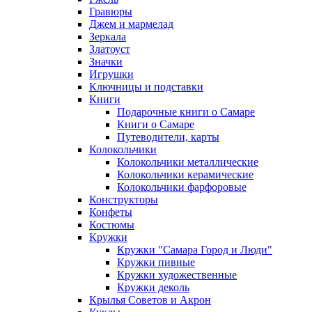
Гравюры
Джем и мармелад
Зеркала
Златоуст
Значки
Игрушки
Ключницы и подставки
Книги
Подарочные книги о Самаре
Книги о Самаре
Путеводители, карты
Колокольчики
Колокольчики металлические
Колокольчики керамические
Колокольчики фарфоровые
Конструкторы
Конфеты
Костюмы
Кружки
Кружки "Самара Город и Люди"
Кружки пивные
Кружки художественные
Кружки деколь
Крылья Советов и Акрон