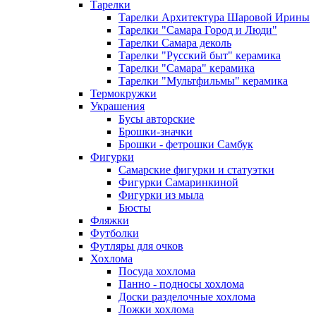
Тарелки
Тарелки Архитектура Шаровой Ирины
Тарелки "Самара Город и Люди"
Тарелки Самара деколь
Тарелки "Русский быт" керамика
Тарелки "Самара" керамика
Тарелки "Мультфильмы" керамика
Термокружки
Украшения
Бусы авторские
Брошки-значки
Брошки - фетрошки Самбук
Фигурки
Самарские фигурки и статуэтки
Фигурки Самаринкиной
Фигурки из мыла
Бюсты
Фляжки
Футболки
Футляры для очков
Хохлома
Посуда хохлома
Панно - подносы хохлома
Доски разделочные хохлома
Ложки хохлома