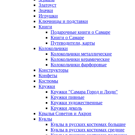
Златоуст
Значки
Игрушки
Ключницы и подставки
Книги
Подарочные книги о Самаре
Книги о Самаре
Путеводители, карты
Колокольчики
Колокольчики металлические
Колокольчики керамические
Колокольчики фарфоровые
Конструкторы
Конфеты
Костюмы
Кружки
Кружки "Самара Город и Люди"
Кружки пивные
Кружки художественные
Кружки деколь
Крылья Советов и Акрон
Куклы
Куклы в русских костюмах большие
Куклы в русских костюмах средние