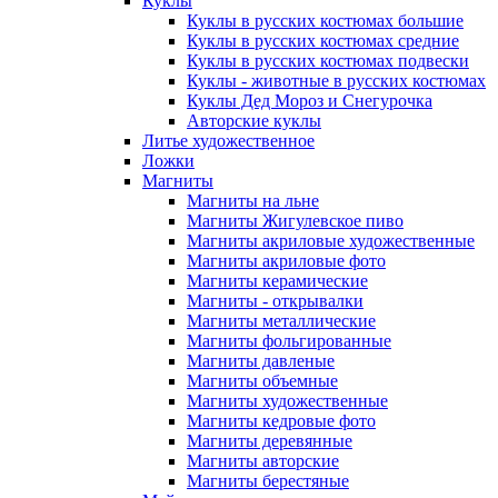
Куклы
Куклы в русских костюмах большие
Куклы в русских костюмах средние
Куклы в русских костюмах подвески
Куклы - животные в русских костюмах
Куклы Дед Мороз и Снегурочка
Авторские куклы
Литье художественное
Ложки
Магниты
Магниты на льне
Магниты Жигулевское пиво
Магниты акриловые художественные
Магниты акриловые фото
Магниты керамические
Магниты - открывалки
Магниты металлические
Магниты фольгированные
Магниты давленые
Магниты объемные
Магниты художественные
Магниты кедровые фото
Магниты деревянные
Магниты авторские
Магниты берестяные