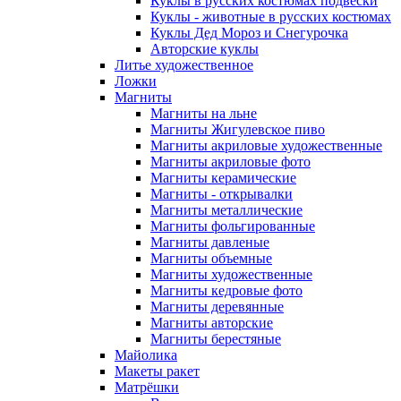
Куклы в русских костюмах подвески
Куклы - животные в русских костюмах
Куклы Дед Мороз и Снегурочка
Авторские куклы
Литье художественное
Ложки
Магниты
Магниты на льне
Магниты Жигулевское пиво
Магниты акриловые художественные
Магниты акриловые фото
Магниты керамические
Магниты - открывалки
Магниты металлические
Магниты фольгированные
Магниты давленые
Магниты объемные
Магниты художественные
Магниты кедровые фото
Магниты деревянные
Магниты авторские
Магниты берестяные
Майолика
Макеты ракет
Матрёшки