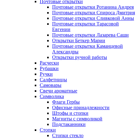
Почтовые открытки
Почтовые открытки Ротанина Андрея
Почтовые открытки Спироса Дмитрия
Почтовые открытки Сливковой Анны
Почтовые открытки Тарасовой
Евгении
Почтовые открытки Лазарева Саши
Открытки Беткер Марии
Почтовые открытки Каманцевой
Александры
Открытки ручной работы
Расчески
Рубашки
Ручки
Салфетницы
Самовары
Свечи ароматные
Символика
Флаги Гербы
Офисные принадлежности
Штофы и стопки
Магниты с символикой
Подстаканники
Стопки
Стопки стекло