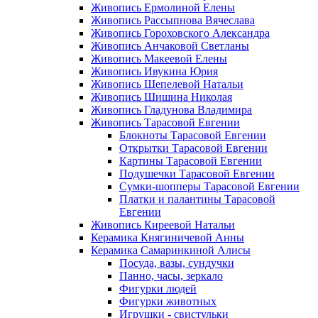
Живопись Ермолиной Елены
Живопись Рассыпнова Вячеслава
Живопись Гороховского Александра
Живопись Анчаковой Светланы
Живопись Макеевой Елены
Живопись Ивукина Юрия
Живопись Шепелевой Натальи
Живопись Шишина Николая
Живопись Гладунова Владимира
Живопись Тарасовой Евгении
Блокноты Тарасовой Евгении
Открытки Тарасовой Евгении
Картины Тарасовой Евгении
Подушечки Тарасовой Евгении
Сумки-шопперы Тарасовой Евгении
Платки и палантины Тарасовой
Евгении
Живопись Киреевой Натальи
Керамика Княгиничевой Анны
Керамика Самаринкиной Алисы
Посуда, вазы, сундучки
Панно, часы, зеркало
Фигурки людей
Фигурки животных
Игрушки - свистульки