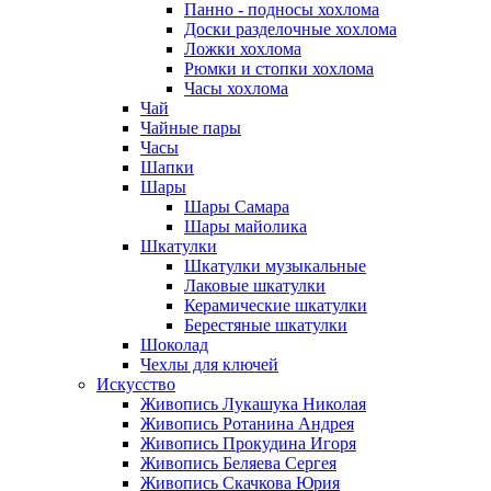
Панно - подносы хохлома
Доски разделочные хохлома
Ложки хохлома
Рюмки и стопки хохлома
Часы хохлома
Чай
Чайные пары
Часы
Шапки
Шары
Шары Самара
Шары майолика
Шкатулки
Шкатулки музыкальные
Лаковые шкатулки
Керамические шкатулки
Берестяные шкатулки
Шоколад
Чехлы для ключей
Искусство
Живопись Лукашука Николая
Живопись Ротанина Андрея
Живопись Прокудина Игоря
Живопись Беляева Сергея
Живопись Скачкова Юрия