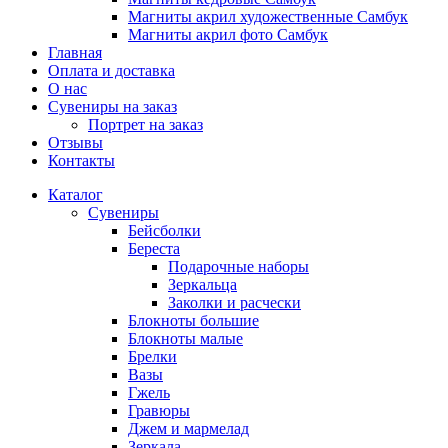
Магниты акрил художественные Самбук
Магниты акрил фото Самбук
Главная
Оплата и доставка
О нас
Сувениры на заказ
Портрет на заказ
Отзывы
Контакты
Каталог
Сувениры
Бейсболки
Береста
Подарочные наборы
Зеркальца
Заколки и расчески
Блокноты большие
Блокноты малые
Брелки
Вазы
Гжель
Гравюры
Джем и мармелад
Зеркала