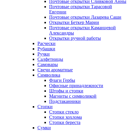
Почтовые открытки Сливковой Анны
Почтовые открытки Тарасовой
Евгении
Почтовые открытки Лазарева Саши
Открытки Беткер Марии
Почтовые открытки Каманцевой
Александры
Открытки ручной работы
Расчески
Рубашки
Ручки
Салфетницы
Самовары
Свечи ароматные
Символика
Флаги Гербы
Офисные принадлежности
Штофы и стопки
Магниты с символикой
Подстаканники
Стопки
Стопки стекло
Стопки хохлома
Стопки береста
Сумки