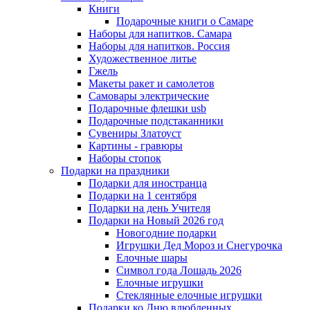
Книги
Подарочные книги о Самаре
Наборы для напитков. Самара
Наборы для напитков. Россия
Художественное литье
Гжель
Макеты ракет и самолетов
Самовары электрические
Подарочные флешки usb
Подарочные подстаканники
Сувениры Златоуст
Картины - гравюры
Наборы стопок
Подарки на праздники
Подарки для иностранца
Подарки на 1 сентября
Подарки на день Учителя
Подарки на Новый 2026 год
Новогодние подарки
Игрушки Дед Мороз и Снегурочка
Елочные шары
Символ года Лошадь 2026
Елочные игрушки
Стеклянные елочные игрушки
Подарки ко Дню влюбленных