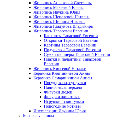
Живопись Анчаковой Светланы
Живопись Макеевой Елены
Живопись Ивукина Юрия
Живопись Шепелевой Натальи
Живопись Шишина Николая
Живопись Гладунова Владимира
Живопись Тарасовой Евгении
Блокноты Тарасовой Евгении
Открытки Тарасовой Евгении
Картины Тарасовой Евгении
Подушечки Тарасовой Евгении
Сумки-шопперы Тарасовой Евгении
Платки и палантины Тарасовой
Евгении
Живопись Киреевой Натальи
Керамика Княгиничевой Анны
Керамика Самаринкиной Алисы
Посуда, вазы, сундучки
Панно, часы, зеркало
Фигурки людей
Фигурки животных
Игрушки - свистульки
Новогодние мотивы
Инсталляции Ивукина Юрия
Бизнес-сувениры