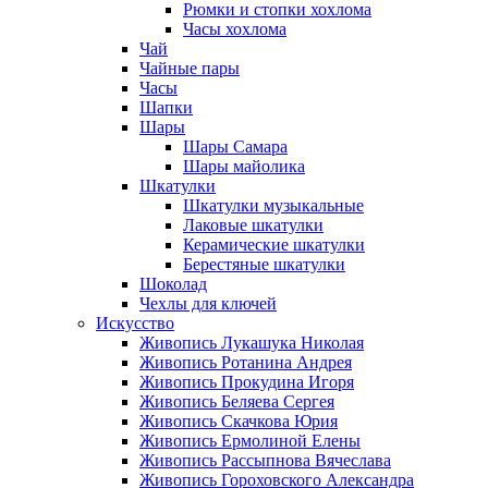
Рюмки и стопки хохлома
Часы хохлома
Чай
Чайные пары
Часы
Шапки
Шары
Шары Самара
Шары майолика
Шкатулки
Шкатулки музыкальные
Лаковые шкатулки
Керамические шкатулки
Берестяные шкатулки
Шоколад
Чехлы для ключей
Искусство
Живопись Лукашука Николая
Живопись Ротанина Андрея
Живопись Прокудина Игоря
Живопись Беляева Сергея
Живопись Скачкова Юрия
Живопись Ермолиной Елены
Живопись Рассыпнова Вячеслава
Живопись Гороховского Александра