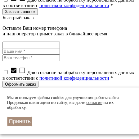
в соответствии с
политикой конфиденциальности
*
Быстрый заказ
Оставьте Ваш номер телефона
и наш оператор примет заказ в ближайшее время
check_box
check_box_outline_blank
Даю согласие на обработку персональных данных
в соответствии с
политикой конфиденциальности
*
Узнать цену
Мы используем файлы cookies для улучшения работы сайта.
Оставьте Ваш номер телефона
Продолжая навигацию по сайту, вы даете
согласие
на их
и наш оператор перезвонит вам в ближайшее время
обработку.
Принять