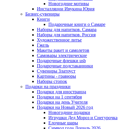
Новогодние мотивы
Инсталляции Ивукина Юрия
Бизнес-сувениры
Книги
Подарочные книги о Самаре
Наборы для напитков. Самара
Наборы для напитков. Россия
Художественное литье
Гжель
Макеты ракет и самолетов
Самовары электрические
Подарочные флешки usb
Подарочные подстаканники
Сувениры Златоуст
Картины - гравюры
Наборы стопок
Подарки на праздники
Подарки для иностранца
Подарки на 1 сентября
Подарки на день Учителя
Подарки на Новый 2026 год
Новогодние подарки
Игрушки Дед Мороз и Снегурочка
Елочные шары
Символ года Лошадь 2026