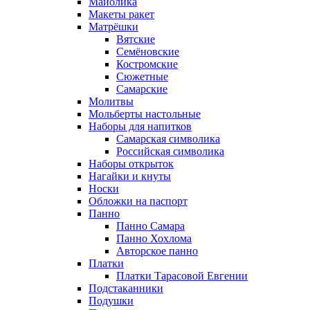
Майолика
Макеты ракет
Матрёшки
Вятские
Семёновские
Костромские
Сюжетные
Самарские
Молитвы
Мольберты настольные
Наборы для напитков
Самарская символика
Российская символика
Наборы открыток
Нагайки и кнуты
Носки
Обложки на паспорт
Панно
Панно Самара
Панно Хохлома
Авторское панно
Платки
Платки Тарасовой Евгении
Подстаканники
Подушки