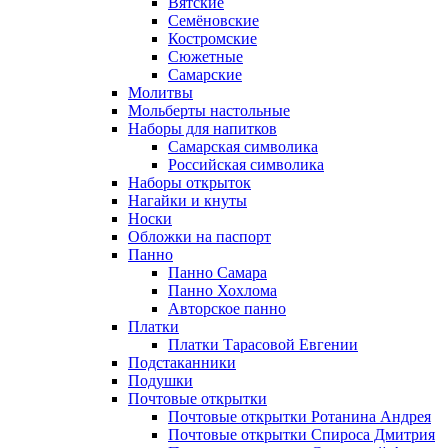
Вятские
Семёновские
Костромские
Сюжетные
Самарские
Молитвы
Мольберты настольные
Наборы для напитков
Самарская символика
Российская символика
Наборы открыток
Нагайки и кнуты
Носки
Обложки на паспорт
Панно
Панно Самара
Панно Хохлома
Авторское панно
Платки
Платки Тарасовой Евгении
Подстаканники
Подушки
Почтовые открытки
Почтовые открытки Ротанина Андрея
Почтовые открытки Спироса Дмитрия