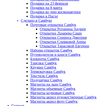
Подарки на 23 февраля
Подарки на 8 марта
Подарки ко дню космонавтики
Подарки к Пасхе
Сделано в Самбуке
Почтовые открытки Самбук
Открытки Ротанина Андрея
Открытки Лазарева Саши
Открытки Спироса Дмитрия
Открытки Сливковой Анны
Открытки Тарасовой Евгении
Наборы открыток Самбук
Путеводители и книги Самбук
Блокноты Самбук
Тарелки Самбук
Кружки Самбук
Термокружки Самбук
Текстиль Самбук
Подушечки Самбук
Магниты на льне Самбук
Магниты объемные Самбук
Магниты кедровые Самбук
Магниты акрил художественные Самбук
Магниты акрил фото Самбук
Главная