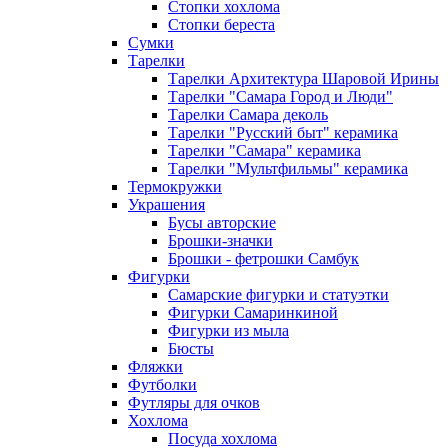
Стопки хохлома
Стопки береста
Сумки
Тарелки
Тарелки Архитектура Шаровой Ирины
Тарелки "Самара Город и Люди"
Тарелки Самара деколь
Тарелки "Русский быт" керамика
Тарелки "Самара" керамика
Тарелки "Мультфильмы" керамика
Термокружки
Украшения
Бусы авторские
Брошки-значки
Брошки - фетрошки Самбук
Фигурки
Самарские фигурки и статуэтки
Фигурки Самаринкиной
Фигурки из мыла
Бюсты
Фляжки
Футболки
Футляры для очков
Хохлома
Посуда хохлома