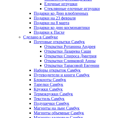
Елочные игрушки
Стеклянные елочные игрушки
Подарки ко Дню влюбленных
Подарки на 23 февраля
Подарки на 8 марта
Подарки ко дню космонавтики
Подарки к Пасхе
Сделано в Самбуке
Почтовые открытки Самбук
Открытки Ротанина Андрея
Открытки Лазарева Саши
Открытки Спироса Дмитрия
Открытки Сливковой Анны
Открытки Тарасовой Евгении
Наборы открыток Самбук
Путеводители и книги Самбук
Блокноты Самбук
Тарелки Самбук
Кружки Самбук
Термокружки Самбук
Текстиль Самбук
Подушечки Самбук
Магниты на льне Самбук
Магниты объемные Самбук
Магниты кедровые Самбук