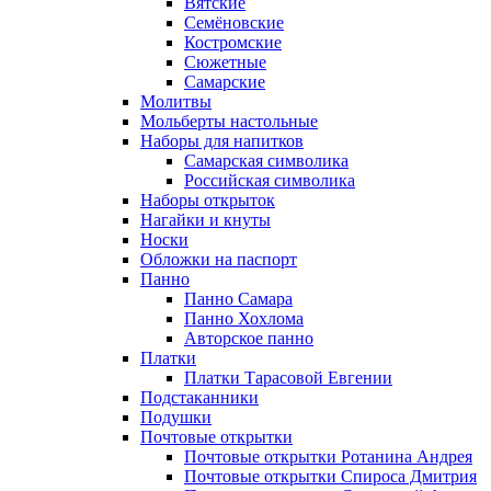
Вятские
Семёновские
Костромские
Сюжетные
Самарские
Молитвы
Мольберты настольные
Наборы для напитков
Самарская символика
Российская символика
Наборы открыток
Нагайки и кнуты
Носки
Обложки на паспорт
Панно
Панно Самара
Панно Хохлома
Авторское панно
Платки
Платки Тарасовой Евгении
Подстаканники
Подушки
Почтовые открытки
Почтовые открытки Ротанина Андрея
Почтовые открытки Спироса Дмитрия