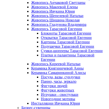
Живопись Анчаковой Светланы
Живопись Макеевой Елены
Живопись Ивукина Юрия
Живопись Шепелевой Натальи
Живопись Шишина Николая
Живопись Гладунова Владимира
Живопись Тарасовой Евгении
Блокноты Тарасовой Евгении
Открытки Тарасовой Евгении
Картины Тарасовой Евгении
Подушечки Тарасовой Евгении
Сумки-шопперы Тарасовой Евгении
Платки и палантины Тарасовой
Евгении
Живопись Киреевой Натальи
Керамика Княгиничевой Анны
Керамика Самаринкиной Алисы
Посуда, вазы, сундучки
Панно, часы, зеркало
Фигурки людей
Фигурки животных
Игрушки - свистульки
Новогодние мотивы
Инсталляции Ивукина Юрия
Бизнес-сувениры