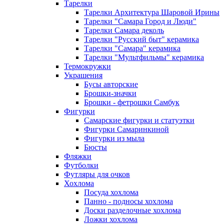
Тарелки
Тарелки Архитектура Шаровой Ирины
Тарелки "Самара Город и Люди"
Тарелки Самара деколь
Тарелки "Русский быт" керамика
Тарелки "Самара" керамика
Тарелки "Мультфильмы" керамика
Термокружки
Украшения
Бусы авторские
Брошки-значки
Брошки - фетрошки Самбук
Фигурки
Самарские фигурки и статуэтки
Фигурки Самаринкиной
Фигурки из мыла
Бюсты
Фляжки
Футболки
Футляры для очков
Хохлома
Посуда хохлома
Панно - подносы хохлома
Доски разделочные хохлома
Ложки хохлома