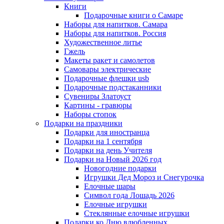
Книги
Подарочные книги о Самаре
Наборы для напитков. Самара
Наборы для напитков. Россия
Художественное литье
Гжель
Макеты ракет и самолетов
Самовары электрические
Подарочные флешки usb
Подарочные подстаканники
Сувениры Златоуст
Картины - гравюры
Наборы стопок
Подарки на праздники
Подарки для иностранца
Подарки на 1 сентября
Подарки на день Учителя
Подарки на Новый 2026 год
Новогодние подарки
Игрушки Дед Мороз и Снегурочка
Елочные шары
Символ года Лошадь 2026
Елочные игрушки
Стеклянные елочные игрушки
Подарки ко Дню влюбленных