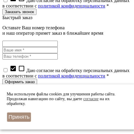
Даю согласие на обработку персональных данных
в соответствии с
политикой конфиденциальности
*
Быстрый заказ
Оставьте Ваш номер телефона
и наш оператор примет заказ в ближайшее время
check_box
check_box_outline_blank
Даю согласие на обработку персональных данных
в соответствии с
политикой конфиденциальности
*
Узнать цену
Мы используем файлы cookies для улучшения работы сайта.
Оставьте Ваш номер телефона
Продолжая навигацию по сайту, вы даете
согласие
на их
и наш оператор перезвонит вам в ближайшее время
обработку.
Принять