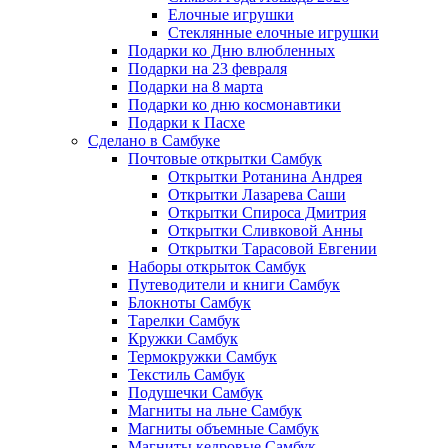
Елочные игрушки
Стеклянные елочные игрушки
Подарки ко Дню влюбленных
Подарки на 23 февраля
Подарки на 8 марта
Подарки ко дню космонавтики
Подарки к Пасхе
Сделано в Самбуке
Почтовые открытки Самбук
Открытки Ротанина Андрея
Открытки Лазарева Саши
Открытки Спироса Дмитрия
Открытки Сливковой Анны
Открытки Тарасовой Евгении
Наборы открыток Самбук
Путеводители и книги Самбук
Блокноты Самбук
Тарелки Самбук
Кружки Самбук
Термокружки Самбук
Текстиль Самбук
Подушечки Самбук
Магниты на льне Самбук
Магниты объемные Самбук
Магниты кедровые Самбук