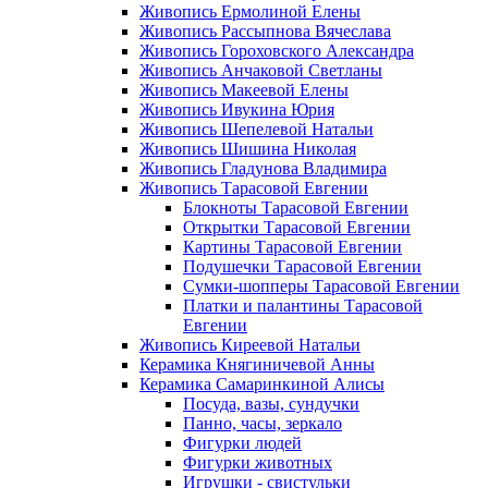
Живопись Ермолиной Елены
Живопись Рассыпнова Вячеслава
Живопись Гороховского Александра
Живопись Анчаковой Светланы
Живопись Макеевой Елены
Живопись Ивукина Юрия
Живопись Шепелевой Натальи
Живопись Шишина Николая
Живопись Гладунова Владимира
Живопись Тарасовой Евгении
Блокноты Тарасовой Евгении
Открытки Тарасовой Евгении
Картины Тарасовой Евгении
Подушечки Тарасовой Евгении
Сумки-шопперы Тарасовой Евгении
Платки и палантины Тарасовой
Евгении
Живопись Киреевой Натальи
Керамика Княгиничевой Анны
Керамика Самаринкиной Алисы
Посуда, вазы, сундучки
Панно, часы, зеркало
Фигурки людей
Фигурки животных
Игрушки - свистульки