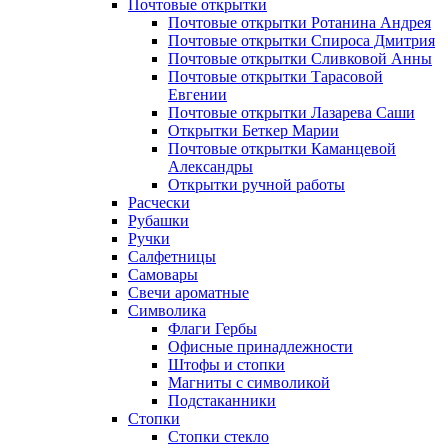
Почтовые открытки
Почтовые открытки Ротанина Андрея
Почтовые открытки Спироса Дмитрия
Почтовые открытки Сливковой Анны
Почтовые открытки Тарасовой
Евгении
Почтовые открытки Лазарева Саши
Открытки Беткер Марии
Почтовые открытки Каманцевой
Александры
Открытки ручной работы
Расчески
Рубашки
Ручки
Салфетницы
Самовары
Свечи ароматные
Символика
Флаги Гербы
Офисные принадлежности
Штофы и стопки
Магниты с символикой
Подстаканники
Стопки
Стопки стекло