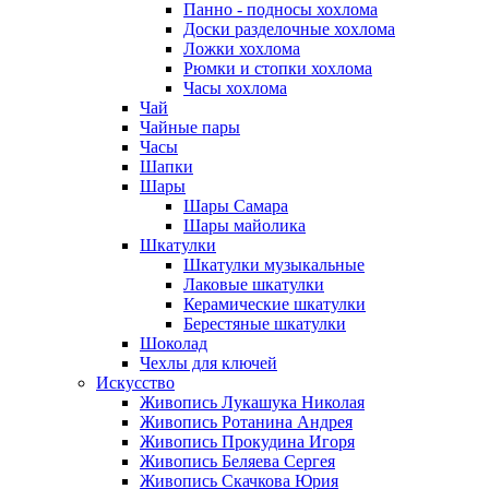
Панно - подносы хохлома
Доски разделочные хохлома
Ложки хохлома
Рюмки и стопки хохлома
Часы хохлома
Чай
Чайные пары
Часы
Шапки
Шары
Шары Самара
Шары майолика
Шкатулки
Шкатулки музыкальные
Лаковые шкатулки
Керамические шкатулки
Берестяные шкатулки
Шоколад
Чехлы для ключей
Искусство
Живопись Лукашука Николая
Живопись Ротанина Андрея
Живопись Прокудина Игоря
Живопись Беляева Сергея
Живопись Скачкова Юрия