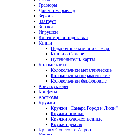
Гравюры
Джем и мармелад
Зеркала
Златоуст
Значки
Игрушки
Ключницы и подставки
Книги
Подарочные книги о Самаре
Книги о Самаре
Путеводители, карты
Колокольчики
Колокольчики металлические
Колокольчики керамические
Колокольчики фарфоровые
Конструкторы
Конфеты
Костюмы
Кружки
Кружки "Самара Город и Люди"
Кружки пивные
Кружки художественные
Кружки деколь
Крылья Советов и Акрон