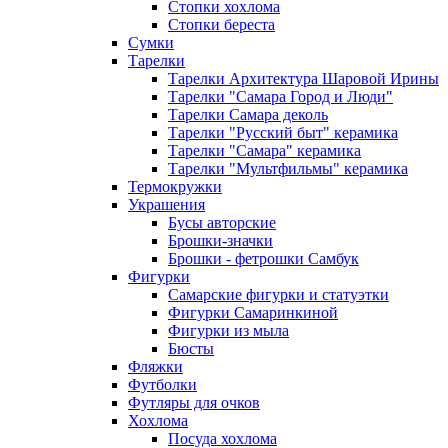
Стопки хохлома
Стопки береста
Сумки
Тарелки
Тарелки Архитектура Шаровой Ирины
Тарелки "Самара Город и Люди"
Тарелки Самара деколь
Тарелки "Русский быт" керамика
Тарелки "Самара" керамика
Тарелки "Мультфильмы" керамика
Термокружки
Украшения
Бусы авторские
Брошки-значки
Брошки - фетрошки Самбук
Фигурки
Самарские фигурки и статуэтки
Фигурки Самаринкиной
Фигурки из мыла
Бюсты
Фляжки
Футболки
Футляры для очков
Хохлома
Посуда хохлома