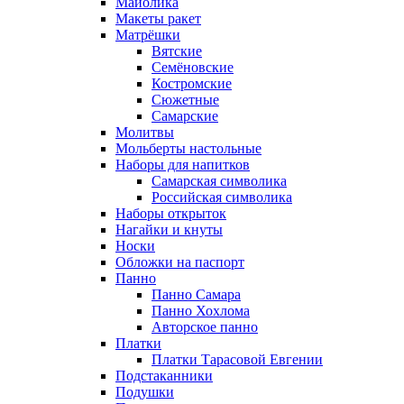
Майолика
Макеты ракет
Матрёшки
Вятские
Семёновские
Костромские
Сюжетные
Самарские
Молитвы
Мольберты настольные
Наборы для напитков
Самарская символика
Российская символика
Наборы открыток
Нагайки и кнуты
Носки
Обложки на паспорт
Панно
Панно Самара
Панно Хохлома
Авторское панно
Платки
Платки Тарасовой Евгении
Подстаканники
Подушки