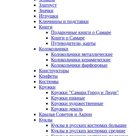
Златоуст
Значки
Игрушки
Ключницы и подставки
Книги
Подарочные книги о Самаре
Книги о Самаре
Путеводители, карты
Колокольчики
Колокольчики металлические
Колокольчики керамические
Колокольчики фарфоровые
Конструкторы
Конфеты
Костюмы
Кружки
Кружки "Самара Город и Люди"
Кружки пивные
Кружки художественные
Кружки деколь
Крылья Советов и Акрон
Куклы
Куклы в русских костюмах большие
Куклы в русских костюмах средние