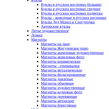
Куклы
Куклы в русских костюмах большие
Куклы в русских костюмах средние
Куклы в русских костюмах подвески
Куклы - животные в русских костюмах
Куклы Дед Мороз и Снегурочка
Авторские куклы
Литье художественное
Ложки
Магниты
Магниты на льне
Магниты Жигулевское пиво
Магниты акриловые художественные
Магниты акриловые фото
Магниты керамические
Магниты - открывалки
Магниты металлические
Магниты фольгированные
Магниты давленые
Магниты объемные
Магниты художественные
Магниты кедровые фото
Магниты деревянные
Магниты авторские
Магниты берестяные