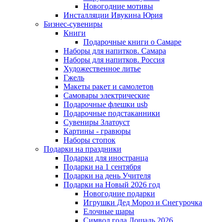
Новогодние мотивы
Инсталляции Ивукина Юрия
Бизнес-сувениры
Книги
Подарочные книги о Самаре
Наборы для напитков. Самара
Наборы для напитков. Россия
Художественное литье
Гжель
Макеты ракет и самолетов
Самовары электрические
Подарочные флешки usb
Подарочные подстаканники
Сувениры Златоуст
Картины - гравюры
Наборы стопок
Подарки на праздники
Подарки для иностранца
Подарки на 1 сентября
Подарки на день Учителя
Подарки на Новый 2026 год
Новогодние подарки
Игрушки Дед Мороз и Снегурочка
Елочные шары
Символ года Лошадь 2026