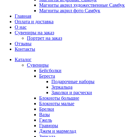
Магниты акрил художественные Самбук
Магниты акрил фото Самбук
Главная
Оплата и доставка
О нас
Сувениры на заказ
Портрет на заказ
Отзывы
Контакты
Каталог
Сувениры
Бейсболки
Береста
Подарочные наборы
Зеркальца
Заколки и расчески
Блокноты большие
Блокноты малые
Брелки
Вазы
Гжель
Гравюры
Джем и мармелад
Зеркала