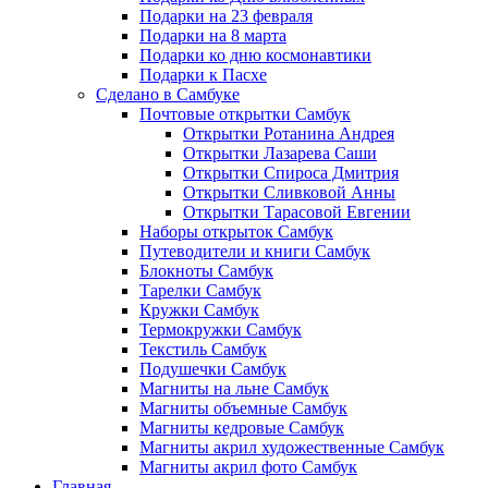
Подарки на 23 февраля
Подарки на 8 марта
Подарки ко дню космонавтики
Подарки к Пасхе
Сделано в Самбуке
Почтовые открытки Самбук
Открытки Ротанина Андрея
Открытки Лазарева Саши
Открытки Спироса Дмитрия
Открытки Сливковой Анны
Открытки Тарасовой Евгении
Наборы открыток Самбук
Путеводители и книги Самбук
Блокноты Самбук
Тарелки Самбук
Кружки Самбук
Термокружки Самбук
Текстиль Самбук
Подушечки Самбук
Магниты на льне Самбук
Магниты объемные Самбук
Магниты кедровые Самбук
Магниты акрил художественные Самбук
Магниты акрил фото Самбук
Главная