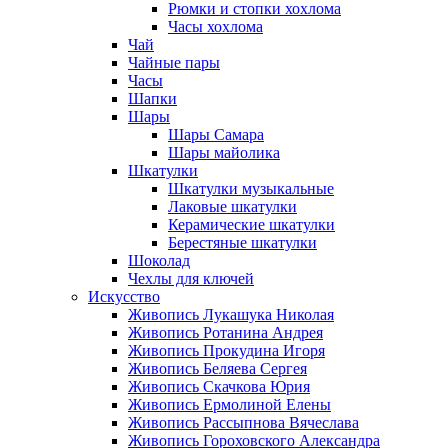
Рюмки и стопки хохлома
Часы хохлома
Чай
Чайные пары
Часы
Шапки
Шары
Шары Самара
Шары майолика
Шкатулки
Шкатулки музыкальные
Лаковые шкатулки
Керамические шкатулки
Берестяные шкатулки
Шоколад
Чехлы для ключей
Искусство
Живопись Лукашука Николая
Живопись Ротанина Андрея
Живопись Прокудина Игоря
Живопись Беляева Сергея
Живопись Скачкова Юрия
Живопись Ермолиной Елены
Живопись Рассыпнова Вячеслава
Живопись Гороховского Александра