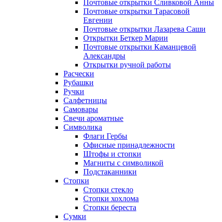
Почтовые открытки Сливковой Анны
Почтовые открытки Тарасовой
Евгении
Почтовые открытки Лазарева Саши
Открытки Беткер Марии
Почтовые открытки Каманцевой
Александры
Открытки ручной работы
Расчески
Рубашки
Ручки
Салфетницы
Самовары
Свечи ароматные
Символика
Флаги Гербы
Офисные принадлежности
Штофы и стопки
Магниты с символикой
Подстаканники
Стопки
Стопки стекло
Стопки хохлома
Стопки береста
Сумки