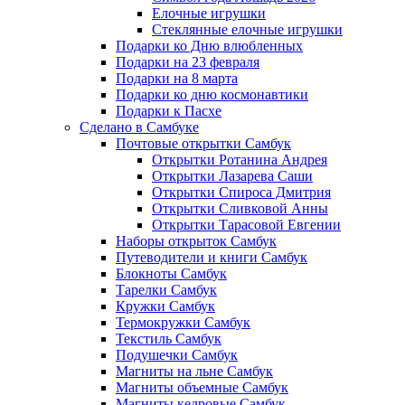
Елочные игрушки
Стеклянные елочные игрушки
Подарки ко Дню влюбленных
Подарки на 23 февраля
Подарки на 8 марта
Подарки ко дню космонавтики
Подарки к Пасхе
Сделано в Самбуке
Почтовые открытки Самбук
Открытки Ротанина Андрея
Открытки Лазарева Саши
Открытки Спироса Дмитрия
Открытки Сливковой Анны
Открытки Тарасовой Евгении
Наборы открыток Самбук
Путеводители и книги Самбук
Блокноты Самбук
Тарелки Самбук
Кружки Самбук
Термокружки Самбук
Текстиль Самбук
Подушечки Самбук
Магниты на льне Самбук
Магниты объемные Самбук
Магниты кедровые Самбук