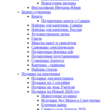
Новогодние мотивы
Инсталляции Ивукина Юрия
Бизнес-сувениры
Книги
Подарочные книги о Самаре
Наборы для напитков. Самара
Наборы для напитков. Россия
Художественное литье
Гжель
Макеты ракет и самолетов
Самовары электрические
Подарочные флешки usb
Подарочные подстаканники
Сувениры Златоуст
Картины - гравюры
Наборы стопок
Подарки на праздники
Подарки для иностранца
Подарки на 1 сентября
Подарки на день Учителя
Подарки на Новый 2026 год
Новогодние подарки
Игрушки Дед Мороз и Снегурочка
Елочные шары
Символ года Лошадь 2026