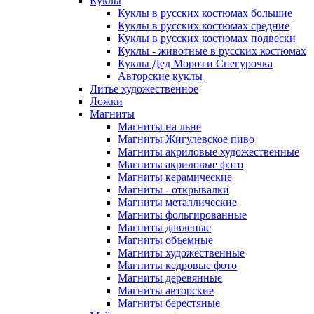
Куклы
Куклы в русских костюмах большие
Куклы в русских костюмах средние
Куклы в русских костюмах подвески
Куклы - животные в русских костюмах
Куклы Дед Мороз и Снегурочка
Авторские куклы
Литье художественное
Ложки
Магниты
Магниты на льне
Магниты Жигулевское пиво
Магниты акриловые художественные
Магниты акриловые фото
Магниты керамические
Магниты - открывалки
Магниты металлические
Магниты фольгированные
Магниты давленые
Магниты объемные
Магниты художественные
Магниты кедровые фото
Магниты деревянные
Магниты авторские
Магниты берестяные