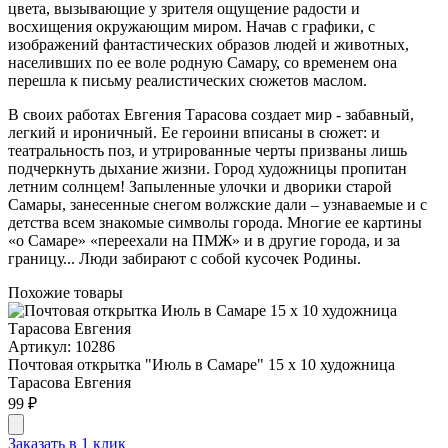
цвета, вызывающие у зрителя ощущение радости и
восхищения окружающим миром. Начав с графики, с
изображений фантастических образов людей и животных,
населивших по ее воле родную Самару, со временем она
перешла к письму реалистических сюжетов маслом.
В своих работах Евгения Тарасова создает мир - забавный,
легкий и ироничный. Ее героини вписаны в сюжет: и
театральность поз, и утрированные черты призваны лишь
подчеркнуть дыхание жизни. Город художницы пропитан
летним солнцем! Запыленные улочки и дворики старой
Самары, занесенные снегом волжские дали – узнаваемые и с
детства всем знакомые символы города. Многие ее картины
«о Самаре» «переехали на ПМЖ» и в другие города, и за
границу... Люди забирают с собой кусочек Родины.
Похожие товары
Артикул: 10286
Почтовая открытка "Июль в Самаре" 15 х 10 художница
Тарасова Евгения
99 ₽
Заказать в 1 клик