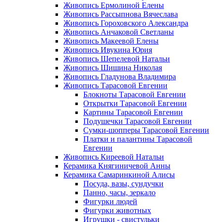
Живопись Ермолиной Елены
Живопись Рассыпнова Вячеслава
Живопись Гороховского Александра
Живопись Анчаковой Светланы
Живопись Макеевой Елены
Живопись Ивукина Юрия
Живопись Шепелевой Натальи
Живопись Шишина Николая
Живопись Гладунова Владимира
Живопись Тарасовой Евгении
Блокноты Тарасовой Евгении
Открытки Тарасовой Евгении
Картины Тарасовой Евгении
Подушечки Тарасовой Евгении
Сумки-шопперы Тарасовой Евгении
Платки и палантины Тарасовой
Евгении
Живопись Киреевой Натальи
Керамика Княгиничевой Анны
Керамика Самаринкиной Алисы
Посуда, вазы, сундучки
Панно, часы, зеркало
Фигурки людей
Фигурки животных
Игрушки - свистульки