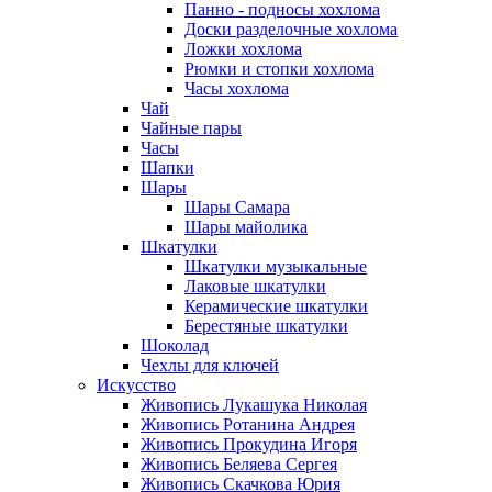
Панно - подносы хохлома
Доски разделочные хохлома
Ложки хохлома
Рюмки и стопки хохлома
Часы хохлома
Чай
Чайные пары
Часы
Шапки
Шары
Шары Самара
Шары майолика
Шкатулки
Шкатулки музыкальные
Лаковые шкатулки
Керамические шкатулки
Берестяные шкатулки
Шоколад
Чехлы для ключей
Искусство
Живопись Лукашука Николая
Живопись Ротанина Андрея
Живопись Прокудина Игоря
Живопись Беляева Сергея
Живопись Скачкова Юрия