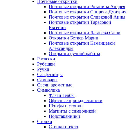
Почтовые открытки
Почтовые открытки Ротанина Андрея
Почтовые открытки Спироса Дмитрия
Почтовые открытки Сливковой Анны
Почтовые открытки Тарасовой
Евгении
Почтовые открытки Лазарева Саши
Открытки Беткер Марии
Почтовые открытки Каманцевой
Александры
Открытки ручной работы
Расчески
Рубашки
Ручки
Салфетницы
Самовары
Свечи ароматные
Символика
Флаги Гербы
Офисные принадлежности
Штофы и стопки
Магниты с символикой
Подстаканники
Стопки
Стопки стекло