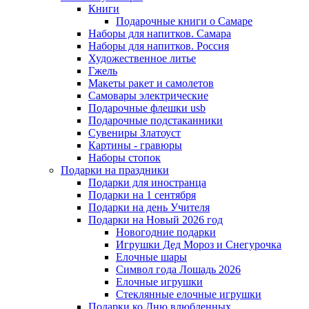
Книги
Подарочные книги о Самаре
Наборы для напитков. Самара
Наборы для напитков. Россия
Художественное литье
Гжель
Макеты ракет и самолетов
Самовары электрические
Подарочные флешки usb
Подарочные подстаканники
Сувениры Златоуст
Картины - гравюры
Наборы стопок
Подарки на праздники
Подарки для иностранца
Подарки на 1 сентября
Подарки на день Учителя
Подарки на Новый 2026 год
Новогодние подарки
Игрушки Дед Мороз и Снегурочка
Елочные шары
Символ года Лошадь 2026
Елочные игрушки
Стеклянные елочные игрушки
Подарки ко Дню влюбленных