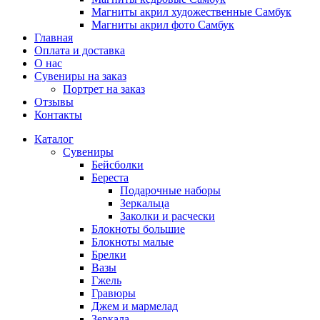
Магниты акрил художественные Самбук
Магниты акрил фото Самбук
Главная
Оплата и доставка
О нас
Сувениры на заказ
Портрет на заказ
Отзывы
Контакты
Каталог
Сувениры
Бейсболки
Береста
Подарочные наборы
Зеркальца
Заколки и расчески
Блокноты большие
Блокноты малые
Брелки
Вазы
Гжель
Гравюры
Джем и мармелад
Зеркала