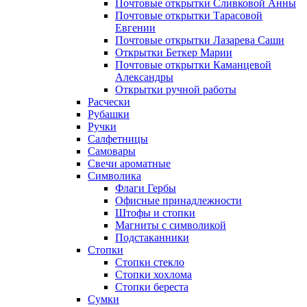
Почтовые открытки Сливковой Анны
Почтовые открытки Тарасовой
Евгении
Почтовые открытки Лазарева Саши
Открытки Беткер Марии
Почтовые открытки Каманцевой
Александры
Открытки ручной работы
Расчески
Рубашки
Ручки
Салфетницы
Самовары
Свечи ароматные
Символика
Флаги Гербы
Офисные принадлежности
Штофы и стопки
Магниты с символикой
Подстаканники
Стопки
Стопки стекло
Стопки хохлома
Стопки береста
Сумки