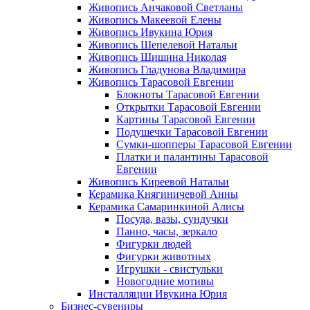
Живопись Анчаковой Светланы
Живопись Макеевой Елены
Живопись Ивукина Юрия
Живопись Шепелевой Натальи
Живопись Шишина Николая
Живопись Гладунова Владимира
Живопись Тарасовой Евгении
Блокноты Тарасовой Евгении
Открытки Тарасовой Евгении
Картины Тарасовой Евгении
Подушечки Тарасовой Евгении
Сумки-шопперы Тарасовой Евгении
Платки и палантины Тарасовой
Евгении
Живопись Киреевой Натальи
Керамика Княгиничевой Анны
Керамика Самаринкиной Алисы
Посуда, вазы, сундучки
Панно, часы, зеркало
Фигурки людей
Фигурки животных
Игрушки - свистульки
Новогодние мотивы
Инсталляции Ивукина Юрия
Бизнес-сувениры