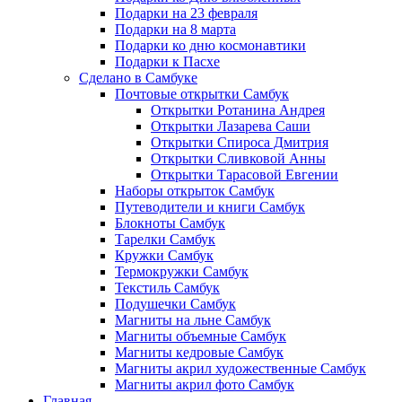
Подарки на 23 февраля
Подарки на 8 марта
Подарки ко дню космонавтики
Подарки к Пасхе
Сделано в Самбуке
Почтовые открытки Самбук
Открытки Ротанина Андрея
Открытки Лазарева Саши
Открытки Спироса Дмитрия
Открытки Сливковой Анны
Открытки Тарасовой Евгении
Наборы открыток Самбук
Путеводители и книги Самбук
Блокноты Самбук
Тарелки Самбук
Кружки Самбук
Термокружки Самбук
Текстиль Самбук
Подушечки Самбук
Магниты на льне Самбук
Магниты объемные Самбук
Магниты кедровые Самбук
Магниты акрил художественные Самбук
Магниты акрил фото Самбук
Главная