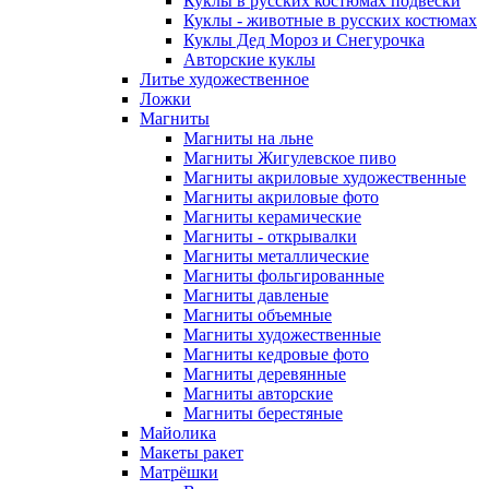
Куклы в русских костюмах подвески
Куклы - животные в русских костюмах
Куклы Дед Мороз и Снегурочка
Авторские куклы
Литье художественное
Ложки
Магниты
Магниты на льне
Магниты Жигулевское пиво
Магниты акриловые художественные
Магниты акриловые фото
Магниты керамические
Магниты - открывалки
Магниты металлические
Магниты фольгированные
Магниты давленые
Магниты объемные
Магниты художественные
Магниты кедровые фото
Магниты деревянные
Магниты авторские
Магниты берестяные
Майолика
Макеты ракет
Матрёшки