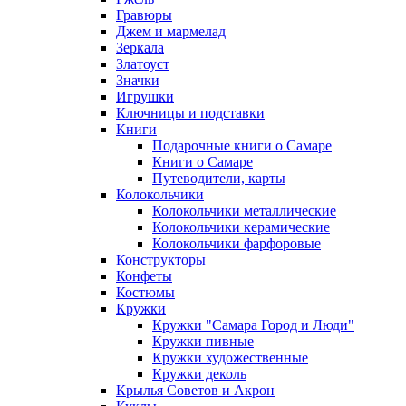
Гравюры
Джем и мармелад
Зеркала
Златоуст
Значки
Игрушки
Ключницы и подставки
Книги
Подарочные книги о Самаре
Книги о Самаре
Путеводители, карты
Колокольчики
Колокольчики металлические
Колокольчики керамические
Колокольчики фарфоровые
Конструкторы
Конфеты
Костюмы
Кружки
Кружки "Самара Город и Люди"
Кружки пивные
Кружки художественные
Кружки деколь
Крылья Советов и Акрон