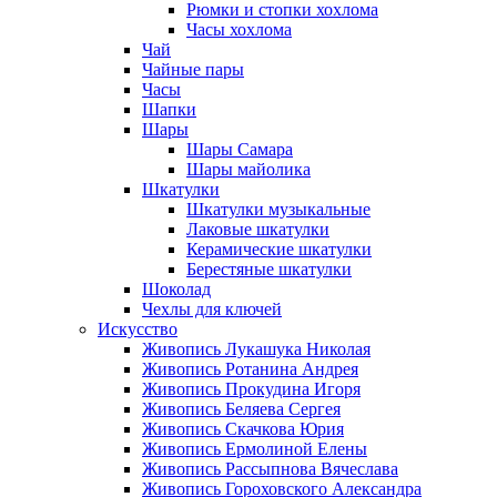
Рюмки и стопки хохлома
Часы хохлома
Чай
Чайные пары
Часы
Шапки
Шары
Шары Самара
Шары майолика
Шкатулки
Шкатулки музыкальные
Лаковые шкатулки
Керамические шкатулки
Берестяные шкатулки
Шоколад
Чехлы для ключей
Искусство
Живопись Лукашука Николая
Живопись Ротанина Андрея
Живопись Прокудина Игоря
Живопись Беляева Сергея
Живопись Скачкова Юрия
Живопись Ермолиной Елены
Живопись Рассыпнова Вячеслава
Живопись Гороховского Александра