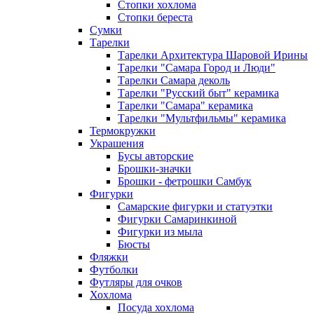
Стопки хохлома
Стопки береста
Сумки
Тарелки
Тарелки Архитектура Шаровой Ирины
Тарелки "Самара Город и Люди"
Тарелки Самара деколь
Тарелки "Русский быт" керамика
Тарелки "Самара" керамика
Тарелки "Мультфильмы" керамика
Термокружки
Украшения
Бусы авторские
Брошки-значки
Брошки - фетрошки Самбук
Фигурки
Самарские фигурки и статуэтки
Фигурки Самаринкиной
Фигурки из мыла
Бюсты
Фляжки
Футболки
Футляры для очков
Хохлома
Посуда хохлома