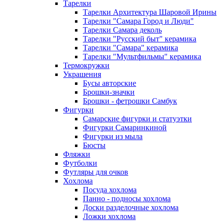
Тарелки
Тарелки Архитектура Шаровой Ирины
Тарелки "Самара Город и Люди"
Тарелки Самара деколь
Тарелки "Русский быт" керамика
Тарелки "Самара" керамика
Тарелки "Мультфильмы" керамика
Термокружки
Украшения
Бусы авторские
Брошки-значки
Брошки - фетрошки Самбук
Фигурки
Самарские фигурки и статуэтки
Фигурки Самаринкиной
Фигурки из мыла
Бюсты
Фляжки
Футболки
Футляры для очков
Хохлома
Посуда хохлома
Панно - подносы хохлома
Доски разделочные хохлома
Ложки хохлома