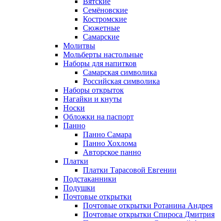
Вятские
Семёновские
Костромские
Сюжетные
Самарские
Молитвы
Мольберты настольные
Наборы для напитков
Самарская символика
Российская символика
Наборы открыток
Нагайки и кнуты
Носки
Обложки на паспорт
Панно
Панно Самара
Панно Хохлома
Авторское панно
Платки
Платки Тарасовой Евгении
Подстаканники
Подушки
Почтовые открытки
Почтовые открытки Ротанина Андрея
Почтовые открытки Спироса Дмитрия