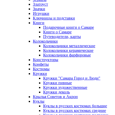
Златоуст
Значки
Игрушки
Ключницы и подставки
Книги
Подарочные книги о Самаре
Книги о Самаре
Путеводители, карты
Колокольчики
Колокольчики металлические
Колокольчики керамические
Колокольчики фарфоровые
Конструкторы
Конфеты
Костюмы
Кружки
Кружки "Самара Город и Люди"
Кружки пивные
Кружки художественные
Кружки деколь
Крылья Советов и Акрон
Куклы
Куклы в русских костюмах большие
Куклы в русских костюмах средние