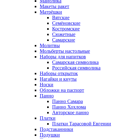
Майолика
Макеты ракет
Матрёшки
Вятские
Семёновские
Костромские
Сюжетные
Самарские
Молитвы
Мольберты настольные
Наборы для напитков
Самарская символика
Российская символика
Наборы открыток
Нагайки и кнуты
Носки
Обложки на паспорт
Панно
Панно Самара
Панно Хохлома
Авторское панно
Платки
Платки Тарасовой Евгении
Подстаканники
Подушки