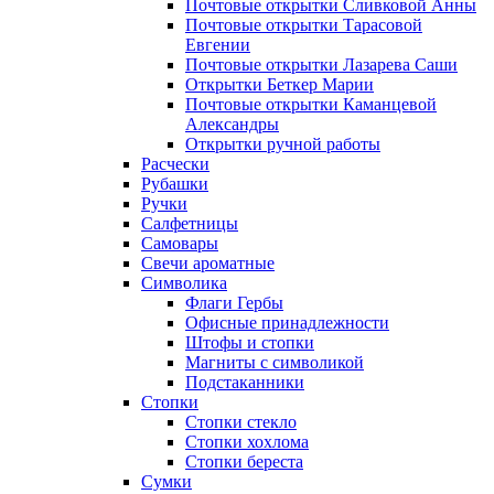
Почтовые открытки Сливковой Анны
Почтовые открытки Тарасовой
Евгении
Почтовые открытки Лазарева Саши
Открытки Беткер Марии
Почтовые открытки Каманцевой
Александры
Открытки ручной работы
Расчески
Рубашки
Ручки
Салфетницы
Самовары
Свечи ароматные
Символика
Флаги Гербы
Офисные принадлежности
Штофы и стопки
Магниты с символикой
Подстаканники
Стопки
Стопки стекло
Стопки хохлома
Стопки береста
Сумки