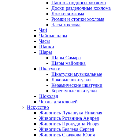
Панно - подносы хохлома
Доски разделочные хохлома
Ложки хохлома
Рюмки и стопки хохлома
Часы хохлома
Чай
Чайные пары
Часы
Шапки
Шары
Шары Самара
Шары майолика
Шкатулки
Шкатулки музыкальные
Лаковые шкатулки
Керамические шкатулки
Берестяные шкатулки
Шоколад
Чехлы для ключей
Искусство
Живопись Лукашука Николая
Живопись Ротанина Андрея
Живопись Прокудина Игоря
Живопись Беляева Сергея
Живопись Скачкова Юрия