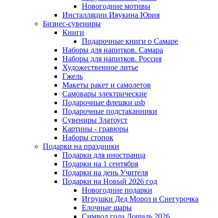
Новогодние мотивы
Инсталляции Ивукина Юрия
Бизнес-сувениры
Книги
Подарочные книги о Самаре
Наборы для напитков. Самара
Наборы для напитков. Россия
Художественное литье
Гжель
Макеты ракет и самолетов
Самовары электрические
Подарочные флешки usb
Подарочные подстаканники
Сувениры Златоуст
Картины - гравюры
Наборы стопок
Подарки на праздники
Подарки для иностранца
Подарки на 1 сентября
Подарки на день Учителя
Подарки на Новый 2026 год
Новогодние подарки
Игрушки Дед Мороз и Снегурочка
Елочные шары
Символ года Лошадь 2026