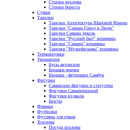
Стопки хохлома
Стопки береста
Сумки
Тарелки
Тарелки Архитектура Шаровой Ирины
Тарелки "Самара Город и Люди"
Тарелки Самара деколь
Тарелки "Русский быт" керамика
Тарелки "Самара" керамика
Тарелки "Мультфильмы" керамика
Термокружки
Украшения
Бусы авторские
Брошки-значки
Брошки - фетрошки Самбук
Фигурки
Самарские фигурки и статуэтки
Фигурки Самаринкиной
Фигурки из мыла
Бюсты
Фляжки
Футболки
Футляры для очков
Хохлома
Посуда хохлома