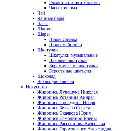
Рюмки и стопки хохлома
Часы хохлома
Чай
Чайные пары
Часы
Шапки
Шары
Шары Самара
Шары майолика
Шкатулки
Шкатулки музыкальные
Лаковые шкатулки
Керамические шкатулки
Берестяные шкатулки
Шоколад
Чехлы для ключей
Искусство
Живопись Лукашука Николая
Живопись Ротанина Андрея
Живопись Прокудина Игоря
Живопись Беляева Сергея
Живопись Скачкова Юрия
Живопись Ермолиной Елены
Живопись Рассыпнова Вячеслава
Живопись Гороховского Александра