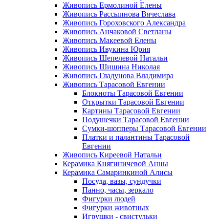
Живопись Ермолиной Елены
Живопись Рассыпнова Вячеслава
Живопись Гороховского Александра
Живопись Анчаковой Светланы
Живопись Макеевой Елены
Живопись Ивукина Юрия
Живопись Шепелевой Натальи
Живопись Шишина Николая
Живопись Гладунова Владимира
Живопись Тарасовой Евгении
Блокноты Тарасовой Евгении
Открытки Тарасовой Евгении
Картины Тарасовой Евгении
Подушечки Тарасовой Евгении
Сумки-шопперы Тарасовой Евгении
Платки и палантины Тарасовой
Евгении
Живопись Киреевой Натальи
Керамика Княгиничевой Анны
Керамика Самаринкиной Алисы
Посуда, вазы, сундучки
Панно, часы, зеркало
Фигурки людей
Фигурки животных
Игрушки - свистульки