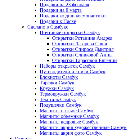
Подарки на 23 февраля
Подарки на 8 марта
Подарки ко дню космонавтики
Подарки к Пасхе
Сделано в Самбуке
Почтовые открытки Самбук
Открытки Ротанина Андрея
Открытки Лазарева Саши
Открытки Спироса Дмитрия
Открытки Сливковой Анны
Открытки Тарасовой Евгении
Наборы открыток Самбук
Путеводители и книги Самбук
Блокноты Самбук
Тарелки Самбук
Кружки Самбук
Термокружки Самбук
Текстиль Самбук
Подушечки Самбук
Магниты на льне Самбук
Магниты объемные Самбук
Магниты кедровые Самбук
Магниты акрил художественные Самбук
Магниты акрил фото Самбук
Главная