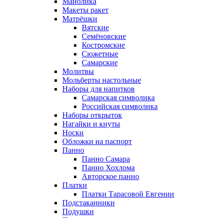
Майолика
Макеты ракет
Матрёшки
Вятские
Семёновские
Костромские
Сюжетные
Самарские
Молитвы
Мольберты настольные
Наборы для напитков
Самарская символика
Российская символика
Наборы открыток
Нагайки и кнуты
Носки
Обложки на паспорт
Панно
Панно Самара
Панно Хохлома
Авторское панно
Платки
Платки Тарасовой Евгении
Подстаканники
Подушки