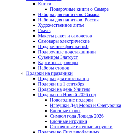
Книги
Подарочные книги о Самаре
Наборы для напитков. Самара
Наборы для напитков. Россия
Художественное литье
Гжель
Макеты ракет и самолетов
Самовары электрические
Подарочные флешки usb
Подарочные подстаканники
Сувениры Златоуст
Картины - гравюры
Наборы стопок
Подарки на праздники
Подарки для иностранца
Подарки на 1 сентября
Подарки на день Учителя
Подарки на Новый 2026 год
Новогодние подарки
Игрушки Дед Мороз и Снегурочка
Елочные шары
Символ года Лошадь 2026
Елочные игрушки
Стеклянные елочные игрушки
Подарки ко Дню влюбленных