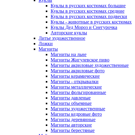
Куклы
Куклы в русских костюмах большие
Куклы в русских костюмах средние
Куклы в русских костюмах подвески
Куклы - животные в русских костюмах
Куклы Дед Мороз и Снегурочка
Авторские куклы
Литье художественное
Ложки
Магниты
Магниты на льне
Магниты Жигулевское пиво
Магниты акриловые художественные
Магниты акриловые фото
Магниты керамические
Магниты - открывалки
Магниты металлические
Магниты фольгированные
Магниты давленые
Магниты объемные
Магниты художественные
Магниты кедровые фото
Магниты деревянные
Магниты авторские
Магниты берестяные