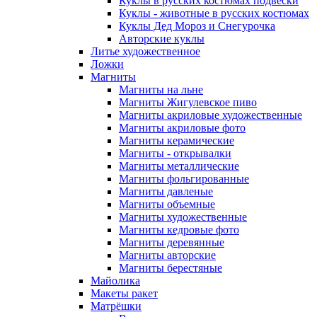
Куклы в русских костюмах подвески
Куклы - животные в русских костюмах
Куклы Дед Мороз и Снегурочка
Авторские куклы
Литье художественное
Ложки
Магниты
Магниты на льне
Магниты Жигулевское пиво
Магниты акриловые художественные
Магниты акриловые фото
Магниты керамические
Магниты - открывалки
Магниты металлические
Магниты фольгированные
Магниты давленые
Магниты объемные
Магниты художественные
Магниты кедровые фото
Магниты деревянные
Магниты авторские
Магниты берестяные
Майолика
Макеты ракет
Матрёшки