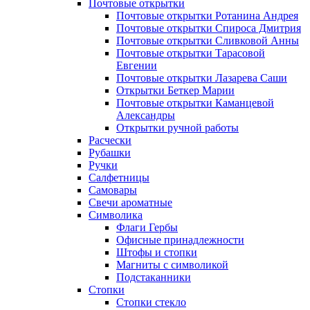
Почтовые открытки
Почтовые открытки Ротанина Андрея
Почтовые открытки Спироса Дмитрия
Почтовые открытки Сливковой Анны
Почтовые открытки Тарасовой
Евгении
Почтовые открытки Лазарева Саши
Открытки Беткер Марии
Почтовые открытки Каманцевой
Александры
Открытки ручной работы
Расчески
Рубашки
Ручки
Салфетницы
Самовары
Свечи ароматные
Символика
Флаги Гербы
Офисные принадлежности
Штофы и стопки
Магниты с символикой
Подстаканники
Стопки
Стопки стекло