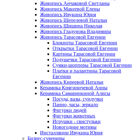
Живопись Анчаковой Светланы
Живопись Макеевой Елены
Живопись Ивукина Юрия
Живопись Шепелевой Натальи
Живопись Шишина Николая
Живопись Гладунова Владимира
Живопись Тарасовой Евгении
Блокноты Тарасовой Евгении
Открытки Тарасовой Евгении
Картины Тарасовой Евгении
Подушечки Тарасовой Евгении
Сумки-шопперы Тарасовой Евгении
Платки и палантины Тарасовой
Евгении
Живопись Киреевой Натальи
Керамика Княгиничевой Анны
Керамика Самаринкиной Алисы
Посуда, вазы, сундучки
Панно, часы, зеркало
Фигурки людей
Фигурки животных
Игрушки - свистульки
Новогодние мотивы
Инсталляции Ивукина Юрия
Бизнес-сувениры