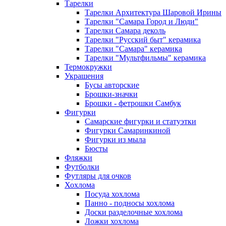
Тарелки
Тарелки Архитектура Шаровой Ирины
Тарелки "Самара Город и Люди"
Тарелки Самара деколь
Тарелки "Русский быт" керамика
Тарелки "Самара" керамика
Тарелки "Мультфильмы" керамика
Термокружки
Украшения
Бусы авторские
Брошки-значки
Брошки - фетрошки Самбук
Фигурки
Самарские фигурки и статуэтки
Фигурки Самаринкиной
Фигурки из мыла
Бюсты
Фляжки
Футболки
Футляры для очков
Хохлома
Посуда хохлома
Панно - подносы хохлома
Доски разделочные хохлома
Ложки хохлома