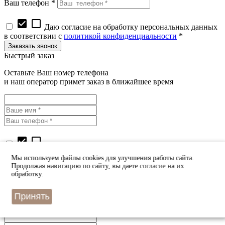
Ваш телефон *
check_box
check_box_outline_blank
Даю согласие на обработку персональных данных
в соответствии с
политикой конфиденциальности
*
Быстрый заказ
Оставьте Ваш номер телефона
и наш оператор примет заказ в ближайшее время
check_box
check_box_outline_blank
Даю согласие на обработку персональных данных
в соответствии с
политикой конфиденциальности
*
Мы используем файлы cookies для улучшения работы сайта.
Продолжая навигацию по сайту, вы даете
согласие
на их
Узнать цену
обработку.
Оставьте Ваш номер телефона
Принять
и наш оператор перезвонит вам в ближайшее время