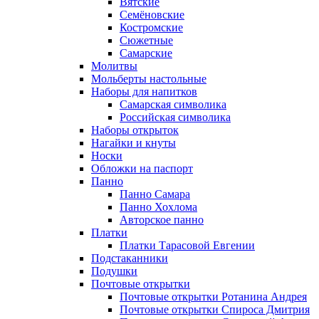
Вятские
Семёновские
Костромские
Сюжетные
Самарские
Молитвы
Мольберты настольные
Наборы для напитков
Самарская символика
Российская символика
Наборы открыток
Нагайки и кнуты
Носки
Обложки на паспорт
Панно
Панно Самара
Панно Хохлома
Авторское панно
Платки
Платки Тарасовой Евгении
Подстаканники
Подушки
Почтовые открытки
Почтовые открытки Ротанина Андрея
Почтовые открытки Спироса Дмитрия