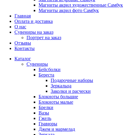
Магниты акрил художественные Самбук
Магниты акрил фото Самбук
Главная
Оплата и доставка
О нас
Сувениры на заказ
Портрет на заказ
Отзывы
Контакты
Каталог
Сувениры
Бейсболки
Береста
Подарочные наборы
Зеркальца
Заколки и расчески
Блокноты большие
Блокноты малые
Брелки
Вазы
Гжель
Гравюры
Джем и мармелад
Зеркала