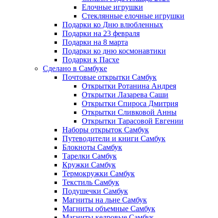
Елочные игрушки
Стеклянные елочные игрушки
Подарки ко Дню влюбленных
Подарки на 23 февраля
Подарки на 8 марта
Подарки ко дню космонавтики
Подарки к Пасхе
Сделано в Самбуке
Почтовые открытки Самбук
Открытки Ротанина Андрея
Открытки Лазарева Саши
Открытки Спироса Дмитрия
Открытки Сливковой Анны
Открытки Тарасовой Евгении
Наборы открыток Самбук
Путеводители и книги Самбук
Блокноты Самбук
Тарелки Самбук
Кружки Самбук
Термокружки Самбук
Текстиль Самбук
Подушечки Самбук
Магниты на льне Самбук
Магниты объемные Самбук
Магниты кедровые Самбук