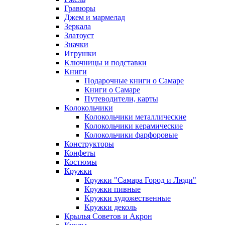
Гравюры
Джем и мармелад
Зеркала
Златоуст
Значки
Игрушки
Ключницы и подставки
Книги
Подарочные книги о Самаре
Книги о Самаре
Путеводители, карты
Колокольчики
Колокольчики металлические
Колокольчики керамические
Колокольчики фарфоровые
Конструкторы
Конфеты
Костюмы
Кружки
Кружки "Самара Город и Люди"
Кружки пивные
Кружки художественные
Кружки деколь
Крылья Советов и Акрон