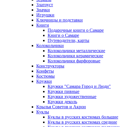
Златоуст
Значки
Игрушки
Ключницы и подставки
Книги
Подарочные книги о Самаре
Книги о Самаре
Путеводители, карты
Колокольчики
Колокольчики металлические
Колокольчики керамические
Колокольчики фарфоровые
Конструкторы
Конфеты
Костюмы
Кружки
Кружки "Самара Город и Люди"
Кружки пивные
Кружки художественные
Кружки деколь
Крылья Советов и Акрон
Куклы
Куклы в русских костюмах большие
Куклы в русских костюмах средние