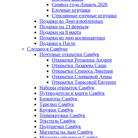
Символ года Лошадь 2026
Елочные игрушки
Стеклянные елочные игрушки
Подарки ко Дню влюбленных
Подарки на 23 февраля
Подарки на 8 марта
Подарки ко дню космонавтики
Подарки к Пасхе
Сделано в Самбуке
Почтовые открытки Самбук
Открытки Ротанина Андрея
Открытки Лазарева Саши
Открытки Спироса Дмитрия
Открытки Сливковой Анны
Открытки Тарасовой Евгении
Наборы открыток Самбук
Путеводители и книги Самбук
Блокноты Самбук
Тарелки Самбук
Кружки Самбук
Термокружки Самбук
Текстиль Самбук
Подушечки Самбук
Магниты на льне Самбук
Магниты объемные Самбук