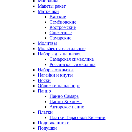
Майолика
Макеты ракет
Матрёшки
Вятские
Семёновские
Костромские
Сюжетные
Самарские
Молитвы
Мольберты настольные
Наборы для напитков
Самарская символика
Российская символика
Наборы открыток
Нагайки и кнуты
Носки
Обложки на паспорт
Панно
Панно Самара
Панно Хохлома
Авторское панно
Платки
Платки Тарасовой Евгении
Подстаканники
Подушки