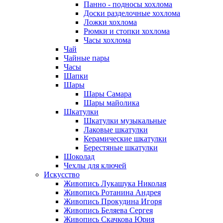
Панно - подносы хохлома
Доски разделочные хохлома
Ложки хохлома
Рюмки и стопки хохлома
Часы хохлома
Чай
Чайные пары
Часы
Шапки
Шары
Шары Самара
Шары майолика
Шкатулки
Шкатулки музыкальные
Лаковые шкатулки
Керамические шкатулки
Берестяные шкатулки
Шоколад
Чехлы для ключей
Искусство
Живопись Лукашука Николая
Живопись Ротанина Андрея
Живопись Прокудина Игоря
Живопись Беляева Сергея
Живопись Скачкова Юрия