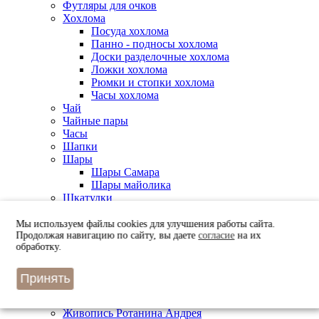
Футляры для очков
Хохлома
Посуда хохлома
Панно - подносы хохлома
Доски разделочные хохлома
Ложки хохлома
Рюмки и стопки хохлома
Часы хохлома
Чай
Чайные пары
Часы
Шапки
Шары
Шары Самара
Шары майолика
Шкатулки
Шкатулки музыкальные
Лаковые шкатулки
Мы используем файлы cookies для улучшения работы сайта.
Керамические шкатулки
Продолжая навигацию по сайту, вы даете
согласие
на их
обработку.
Берестяные шкатулки
Шоколад
Чехлы для ключей
Принять
Искусство
Живопись Лукашука Николая
Живопись Ротанина Андрея