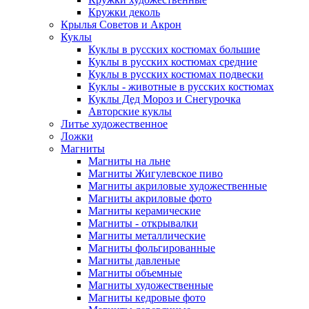
Кружки деколь
Крылья Советов и Акрон
Куклы
Куклы в русских костюмах большие
Куклы в русских костюмах средние
Куклы в русских костюмах подвески
Куклы - животные в русских костюмах
Куклы Дед Мороз и Снегурочка
Авторские куклы
Литье художественное
Ложки
Магниты
Магниты на льне
Магниты Жигулевское пиво
Магниты акриловые художественные
Магниты акриловые фото
Магниты керамические
Магниты - открывалки
Магниты металлические
Магниты фольгированные
Магниты давленые
Магниты объемные
Магниты художественные
Магниты кедровые фото