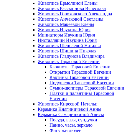
Живопись Ермолиной Елены
Живопись Рассыпнова Вячеслава
Живопись Гороховского Александра
Живопись Анчаковой Светланы
Живопись Макеевой Елены
Живопись Ивукина Юрия
Миниатюры Ивукина Юрия
Инсталляции Ивукина Юрия
Живопись Шепелевой Натальи
Живопись Шишина Николая
Живопись Гладунова Владимира
Живопись Тарасовой Евгении
Блокноты Тарасовой Евгении
Открытки Тарасовой Евгении
Картины Тарасовой Евгении
Подушечки Тарасовой Евгении
Сумки-шопперы Тарасовой Евгении
Платки и палантины Тарасовой
Евгении
Живопись Киреевой Натальи
Керамика Княгиничевой Анны
Керамика Самаринкиной Алисы
Посуда, вазы, сундучки
Панно, часы, зеркало
Фигурки людей