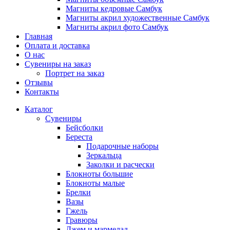
Магниты кедровые Самбук
Магниты акрил художественные Самбук
Магниты акрил фото Самбук
Главная
Оплата и доставка
О нас
Сувениры на заказ
Портрет на заказ
Отзывы
Контакты
Каталог
Сувениры
Бейсболки
Береста
Подарочные наборы
Зеркальца
Заколки и расчески
Блокноты большие
Блокноты малые
Брелки
Вазы
Гжель
Гравюры
Джем и мармелад