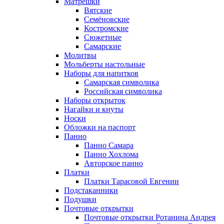
Матрёшки
Вятские
Семёновские
Костромские
Сюжетные
Самарские
Молитвы
Мольберты настольные
Наборы для напитков
Самарская символика
Российская символика
Наборы открыток
Нагайки и кнуты
Носки
Обложки на паспорт
Панно
Панно Самара
Панно Хохлома
Авторское панно
Платки
Платки Тарасовой Евгении
Подстаканники
Подушки
Почтовые открытки
Почтовые открытки Ротанина Андрея