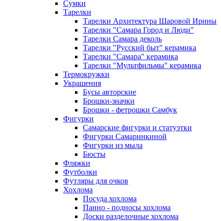
Сумки
Тарелки
Тарелки Архитектура Шаровой Ирины
Тарелки "Самара Город и Люди"
Тарелки Самара деколь
Тарелки "Русский быт" керамика
Тарелки "Самара" керамика
Тарелки "Мультфильмы" керамика
Термокружки
Украшения
Бусы авторские
Брошки-значки
Брошки - фетрошки Самбук
Фигурки
Самарские фигурки и статуэтки
Фигурки Самаринкиной
Фигурки из мыла
Бюсты
Фляжки
Футболки
Футляры для очков
Хохлома
Посуда хохлома
Панно - подносы хохлома
Доски разделочные хохлома