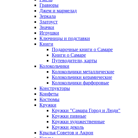
Гравюры
Джем и мармелад
Зеркала
Златоуст
Значки
Игрушки
Ключницы и подставки
Книги
Подарочные книги о Самаре
Книги о Самаре
Путеводители, карты
Колокольчики
Колокольчики металлические
Колокольчики керамические
Колокольчики фарфоровые
Конструкторы
Конфеты
Костюмы
Кружки
Кружки "Самара Город и Люди"
Кружки пивные
Кружки художественные
Кружки деколь
Крылья Советов и Акрон