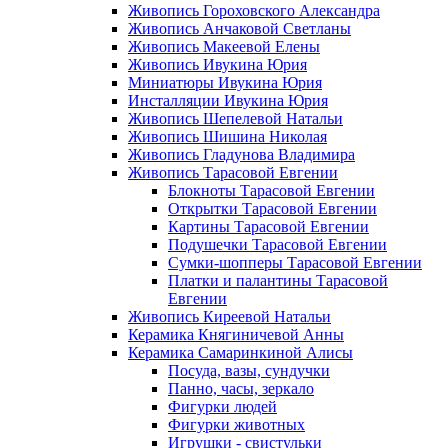
Живопись Гороховского Александра
Живопись Анчаковой Светланы
Живопись Макеевой Елены
Живопись Ивукина Юрия
Миниатюры Ивукина Юрия
Инсталляции Ивукина Юрия
Живопись Шепелевой Натальи
Живопись Шишина Николая
Живопись Гладунова Владимира
Живопись Тарасовой Евгении
Блокноты Тарасовой Евгении
Открытки Тарасовой Евгении
Картины Тарасовой Евгении
Подушечки Тарасовой Евгении
Сумки-шопперы Тарасовой Евгении
Платки и палантины Тарасовой
Евгении
Живопись Киреевой Натальи
Керамика Княгиничевой Анны
Керамика Самаринкиной Алисы
Посуда, вазы, сундучки
Панно, часы, зеркало
Фигурки людей
Фигурки животных
Игрушки - свистульки