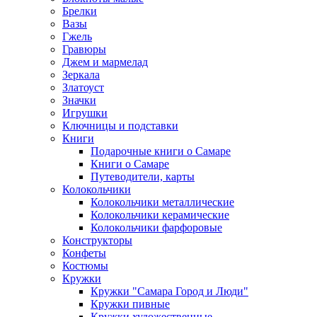
Брелки
Вазы
Гжель
Гравюры
Джем и мармелад
Зеркала
Златоуст
Значки
Игрушки
Ключницы и подставки
Книги
Подарочные книги о Самаре
Книги о Самаре
Путеводители, карты
Колокольчики
Колокольчики металлические
Колокольчики керамические
Колокольчики фарфоровые
Конструкторы
Конфеты
Костюмы
Кружки
Кружки "Самара Город и Люди"
Кружки пивные
Кружки художественные