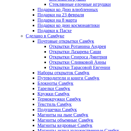
Стеклянные елочные игрушки
Подарки ко Дню влюбленных
Подарки на 23 февраля
Подарки на 8 марта
Подарки ко дню космонавтики
Подарки к Пасхе
Сделано в Самбуке
Почтовые открытки Самбук
Открытки Ротанина Андрея
Открытки Лазарева Саши
Открытки Спироса Дмитрия
Открытки Сливковой Анны
Открытки Тарасовой Евгении
Наборы открыток Самбук
Путеводители и книги Самбук
Блокноты Самбук
Тарелки Самбук
Кружки Самбук
Термокружки Самбук
Текстиль Самбук
Подушечки Самбук
Магниты на льне Самбук
Магниты объемные Самбук
Магниты кедровые Самбук
Магниты акрил художественные Самбук