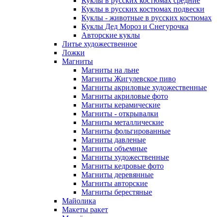
Куклы в русских костюмах средние
Куклы в русских костюмах подвески
Куклы - животные в русских костюмах
Куклы Дед Мороз и Снегурочка
Авторские куклы
Литье художественное
Ложки
Магниты
Магниты на льне
Магниты Жигулевское пиво
Магниты акриловые художественные
Магниты акриловые фото
Магниты керамические
Магниты - открывалки
Магниты металлические
Магниты фольгированные
Магниты давленые
Магниты объемные
Магниты художественные
Магниты кедровые фото
Магниты деревянные
Магниты авторские
Магниты берестяные
Майолика
Макеты ракет