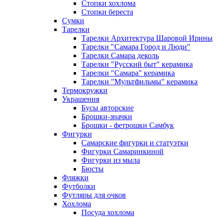
Стопки хохлома
Стопки береста
Сумки
Тарелки
Тарелки Архитектура Шаровой Ирины
Тарелки "Самара Город и Люди"
Тарелки Самара деколь
Тарелки "Русский быт" керамика
Тарелки "Самара" керамика
Тарелки "Мультфильмы" керамика
Термокружки
Украшения
Бусы авторские
Брошки-значки
Брошки - фетрошки Самбук
Фигурки
Самарские фигурки и статуэтки
Фигурки Самаринкиной
Фигурки из мыла
Бюсты
Фляжки
Футболки
Футляры для очков
Хохлома
Посуда хохлома