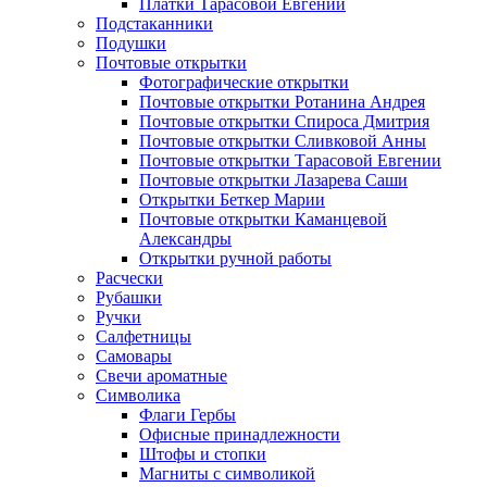
Платки Тарасовой Евгении
Подстаканники
Подушки
Почтовые открытки
Фотографические открытки
Почтовые открытки Ротанина Андрея
Почтовые открытки Спироса Дмитрия
Почтовые открытки Сливковой Анны
Почтовые открытки Тарасовой Евгении
Почтовые открытки Лазарева Саши
Открытки Беткер Марии
Почтовые открытки Каманцевой
Александры
Открытки ручной работы
Расчески
Рубашки
Ручки
Салфетницы
Самовары
Свечи ароматные
Символика
Флаги Гербы
Офисные принадлежности
Штофы и стопки
Магниты с символикой