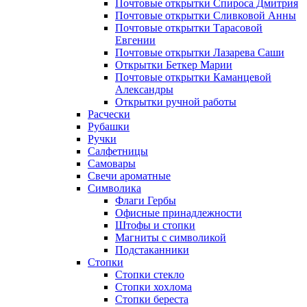
Почтовые открытки Спироса Дмитрия
Почтовые открытки Сливковой Анны
Почтовые открытки Тарасовой
Евгении
Почтовые открытки Лазарева Саши
Открытки Беткер Марии
Почтовые открытки Каманцевой
Александры
Открытки ручной работы
Расчески
Рубашки
Ручки
Салфетницы
Самовары
Свечи ароматные
Символика
Флаги Гербы
Офисные принадлежности
Штофы и стопки
Магниты с символикой
Подстаканники
Стопки
Стопки стекло
Стопки хохлома
Стопки береста