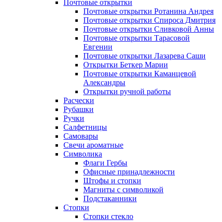
Почтовые открытки
Почтовые открытки Ротанина Андрея
Почтовые открытки Спироса Дмитрия
Почтовые открытки Сливковой Анны
Почтовые открытки Тарасовой
Евгении
Почтовые открытки Лазарева Саши
Открытки Беткер Марии
Почтовые открытки Каманцевой
Александры
Открытки ручной работы
Расчески
Рубашки
Ручки
Салфетницы
Самовары
Свечи ароматные
Символика
Флаги Гербы
Офисные принадлежности
Штофы и стопки
Магниты с символикой
Подстаканники
Стопки
Стопки стекло