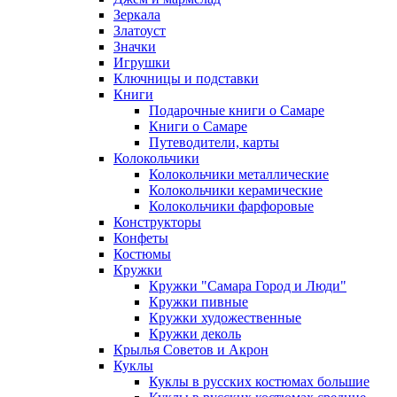
Зеркала
Златоуст
Значки
Игрушки
Ключницы и подставки
Книги
Подарочные книги о Самаре
Книги о Самаре
Путеводители, карты
Колокольчики
Колокольчики металлические
Колокольчики керамические
Колокольчики фарфоровые
Конструкторы
Конфеты
Костюмы
Кружки
Кружки "Самара Город и Люди"
Кружки пивные
Кружки художественные
Кружки деколь
Крылья Советов и Акрон
Куклы
Куклы в русских костюмах большие