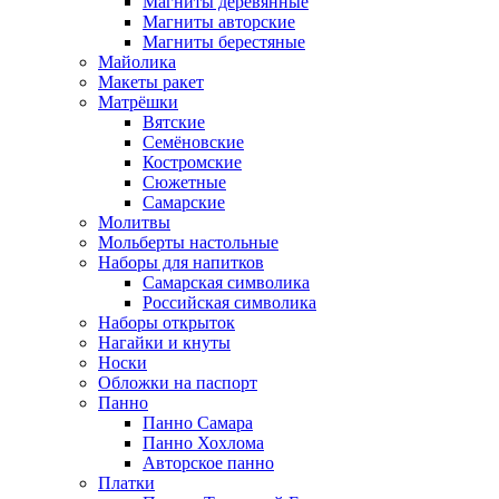
Магниты деревянные
Магниты авторские
Магниты берестяные
Майолика
Макеты ракет
Матрёшки
Вятские
Семёновские
Костромские
Сюжетные
Самарские
Молитвы
Мольберты настольные
Наборы для напитков
Самарская символика
Российская символика
Наборы открыток
Нагайки и кнуты
Носки
Обложки на паспорт
Панно
Панно Самара
Панно Хохлома
Авторское панно
Платки