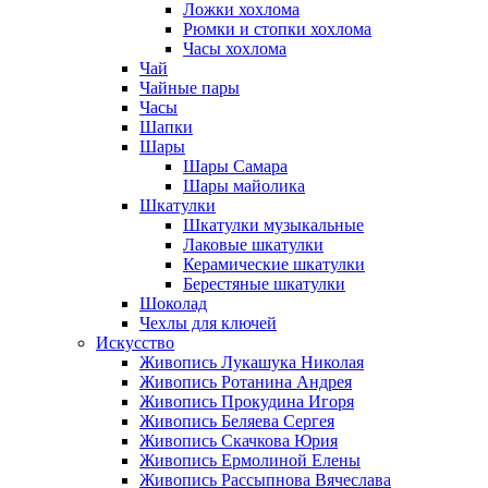
Ложки хохлома
Рюмки и стопки хохлома
Часы хохлома
Чай
Чайные пары
Часы
Шапки
Шары
Шары Самара
Шары майолика
Шкатулки
Шкатулки музыкальные
Лаковые шкатулки
Керамические шкатулки
Берестяные шкатулки
Шоколад
Чехлы для ключей
Искусство
Живопись Лукашука Николая
Живопись Ротанина Андрея
Живопись Прокудина Игоря
Живопись Беляева Сергея
Живопись Скачкова Юрия
Живопись Ермолиной Елены
Живопись Рассыпнова Вячеслава