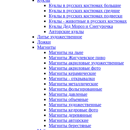
Куклы
Куклы в русских костюмах большие
Куклы в русских костюмах средние
Куклы в русских костюмах подвески
Куклы - животные в русских костюмах
Куклы Дед Мороз и Снегурочка
Авторские куклы
Литье художественное
Ложки
Магниты
Магниты на льне
Магниты Жигулевское пиво
Магниты акриловые художественные
Магниты акриловые фото
Магниты керамические
Магниты - открывалки
Магниты металлические
Магниты фольгированные
Магниты давленые
Магниты объемные
Магниты художественные
Магниты кедровые фото
Магниты деревянные
Магниты авторские
Магниты берестяные