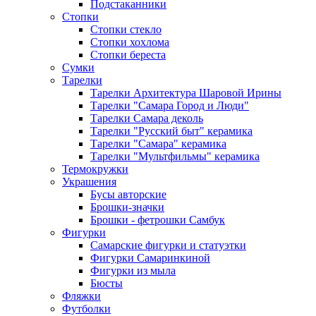
Подстаканники
Стопки
Стопки стекло
Стопки хохлома
Стопки береста
Сумки
Тарелки
Тарелки Архитектура Шаровой Ирины
Тарелки "Самара Город и Люди"
Тарелки Самара деколь
Тарелки "Русский быт" керамика
Тарелки "Самара" керамика
Тарелки "Мультфильмы" керамика
Термокружки
Украшения
Бусы авторские
Брошки-значки
Брошки - фетрошки Самбук
Фигурки
Самарские фигурки и статуэтки
Фигурки Самаринкиной
Фигурки из мыла
Бюсты
Фляжки
Футболки