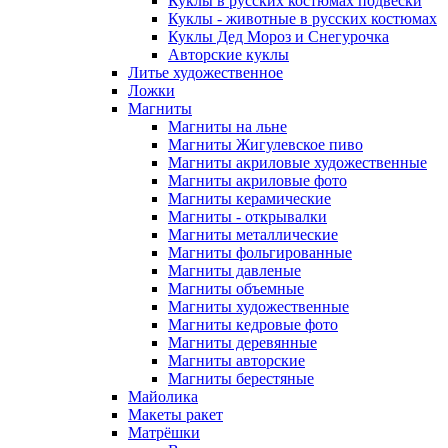
Куклы в русских костюмах подвески
Куклы - животные в русских костюмах
Куклы Дед Мороз и Снегурочка
Авторские куклы
Литье художественное
Ложки
Магниты
Магниты на льне
Магниты Жигулевское пиво
Магниты акриловые художественные
Магниты акриловые фото
Магниты керамические
Магниты - открывалки
Магниты металлические
Магниты фольгированные
Магниты давленые
Магниты объемные
Магниты художественные
Магниты кедровые фото
Магниты деревянные
Магниты авторские
Магниты берестяные
Майолика
Макеты ракет
Матрёшки