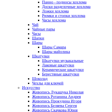
Панно - подносы хохлома
Доски разделочные хохлома
Ложки хохлома
Рюмки и стопки хохлома
Часы хохлома
Чай
Чайные пары
Часы
Шапки
Шары
Шары Самара
Шары майолика
Шкатулки
Шкатулки музыкальные
Лаковые шкатулки
Керамические шкатулки
Берестяные шкатулки
Шоколад
Чехлы для ключей
Искусство
Живопись Лукашука Николая
Живопись Ротанина Андрея
Живопись Прокудина Игоря
Живопись Беляева Сергея
Живопись Скачкова Юрия