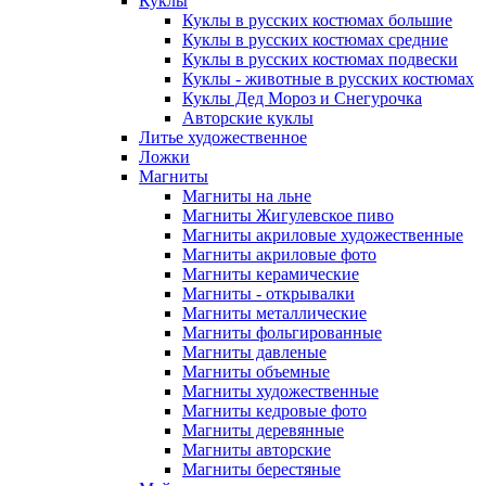
Куклы
Куклы в русских костюмах большие
Куклы в русских костюмах средние
Куклы в русских костюмах подвески
Куклы - животные в русских костюмах
Куклы Дед Мороз и Снегурочка
Авторские куклы
Литье художественное
Ложки
Магниты
Магниты на льне
Магниты Жигулевское пиво
Магниты акриловые художественные
Магниты акриловые фото
Магниты керамические
Магниты - открывалки
Магниты металлические
Магниты фольгированные
Магниты давленые
Магниты объемные
Магниты художественные
Магниты кедровые фото
Магниты деревянные
Магниты авторские
Магниты берестяные