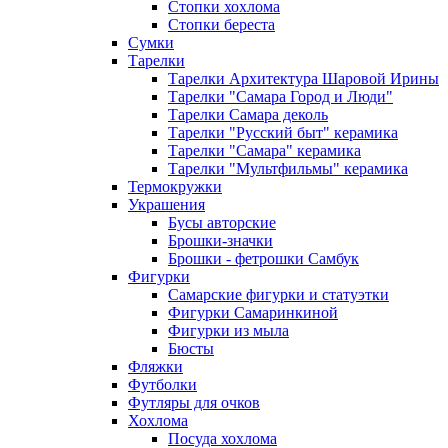
Стопки хохлома
Стопки береста
Сумки
Тарелки
Тарелки Архитектура Шаровой Ирины
Тарелки "Самара Город и Люди"
Тарелки Самара деколь
Тарелки "Русский быт" керамика
Тарелки "Самара" керамика
Тарелки "Мультфильмы" керамика
Термокружки
Украшения
Бусы авторские
Брошки-значки
Брошки - фетрошки Самбук
Фигурки
Самарские фигурки и статуэтки
Фигурки Самаринкиной
Фигурки из мыла
Бюсты
Фляжки
Футболки
Футляры для очков
Хохлома
Посуда хохлома