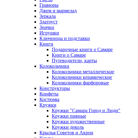
Гравюры
Джем и мармелад
Зеркала
Златоуст
Значки
Игрушки
Ключницы и подставки
Книги
Подарочные книги о Самаре
Книги о Самаре
Путеводители, карты
Колокольчики
Колокольчики металлические
Колокольчики керамические
Колокольчики фарфоровые
Конструкторы
Конфеты
Костюмы
Кружки
Кружки "Самара Город и Люди"
Кружки пивные
Кружки художественные
Кружки деколь
Крылья Советов и Акрон