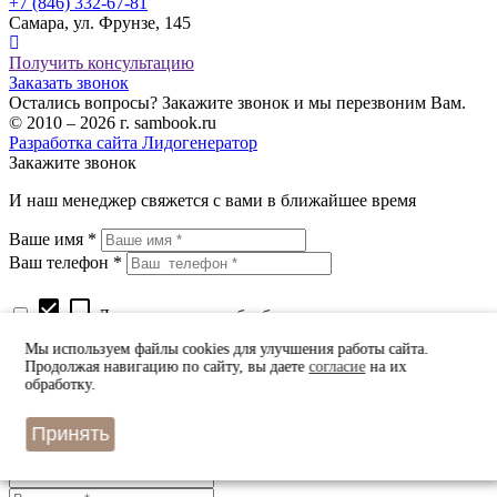
+7 (846) 332-67-81
Самара, ул. Фрунзе, 145
Получить консультацию
Заказать звонок
Остались вопросы? Закажите звонок и мы перезвоним Вам.
© 2010 – 2026 г. sambook.ru
Разработка сайта Лидогенератор
Закажите звонок
И наш менеджер свяжется с вами в ближайшее время
Ваше имя *
Ваш телефон *
check_box
check_box_outline_blank
Даю согласие на обработку персональных данных
в соответствии с
политикой конфиденциальности
*
Мы используем файлы cookies для улучшения работы сайта.
Продолжая навигацию по сайту, вы даете
согласие
на их
Быстрый заказ
обработку.
Оставьте Ваш номер телефона
Принять
и наш оператор примет заказ в ближайшее время