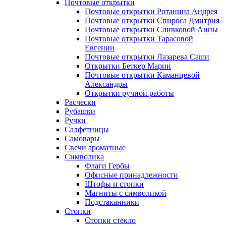
Почтовые открытки
Почтовые открытки Ротанина Андрея
Почтовые открытки Спироса Дмитрия
Почтовые открытки Сливковой Анны
Почтовые открытки Тарасовой
Евгении
Почтовые открытки Лазарева Саши
Открытки Беткер Марии
Почтовые открытки Каманцевой
Александры
Открытки ручной работы
Расчески
Рубашки
Ручки
Салфетницы
Самовары
Свечи ароматные
Символика
Флаги Гербы
Офисные принадлежности
Штофы и стопки
Магниты с символикой
Подстаканники
Стопки
Стопки стекло