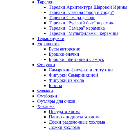
Тарелки
Тарелки Архитектура Шаровой Ирины
Тарелки "Самара Город и Люди"
Тарелки Самара деколь
Тарелки "Русский быт" керамика
Тарелки "Самара" керамика
Тарелки "Мультфильмы" керамика
Термокружки
Украшения
Бусы авторские
Брошки-значки
Брошки - фетрошки Самбук
Фигурки
Самарские фигурки и статуэтки
Фигурки Самаринкиной
Фигурки из мыла
Бюсты
Фляжки
Футболки
Футляры для очков
Хохлома
Посуда хохлома
Панно - подносы хохлома
Доски разделочные хохлома
Ложки хохлома