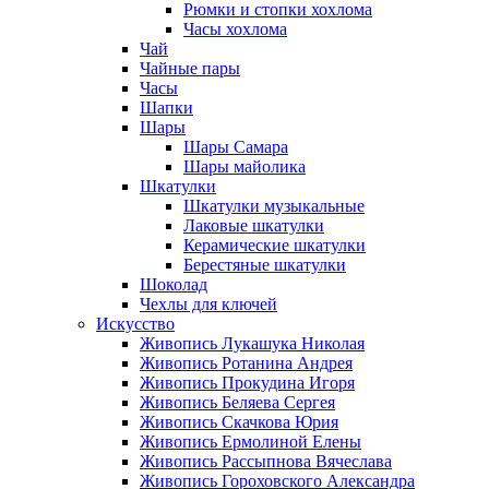
Рюмки и стопки хохлома
Часы хохлома
Чай
Чайные пары
Часы
Шапки
Шары
Шары Самара
Шары майолика
Шкатулки
Шкатулки музыкальные
Лаковые шкатулки
Керамические шкатулки
Берестяные шкатулки
Шоколад
Чехлы для ключей
Искусство
Живопись Лукашука Николая
Живопись Ротанина Андрея
Живопись Прокудина Игоря
Живопись Беляева Сергея
Живопись Скачкова Юрия
Живопись Ермолиной Елены
Живопись Рассыпнова Вячеслава
Живопись Гороховского Александра