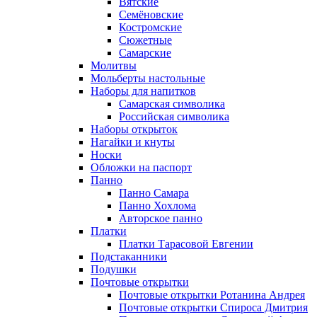
Вятские
Семёновские
Костромские
Сюжетные
Самарские
Молитвы
Мольберты настольные
Наборы для напитков
Самарская символика
Российская символика
Наборы открыток
Нагайки и кнуты
Носки
Обложки на паспорт
Панно
Панно Самара
Панно Хохлома
Авторское панно
Платки
Платки Тарасовой Евгении
Подстаканники
Подушки
Почтовые открытки
Почтовые открытки Ротанина Андрея
Почтовые открытки Спироса Дмитрия