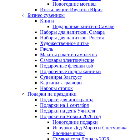
Новогодние мотивы
Инсталляции Ивукина Юрия
Бизнес-сувениры
Книги
Подарочные книги о Самаре
Наборы для напитков. Самара
Наборы для напитков. Россия
Художественное литье
Гжель
Макеты ракет и самолетов
Самовары электрические
Подарочные флешки usb
Подарочные подстаканники
Сувениры Златоуст
Картины - гравюры
Наборы стопок
Подарки на праздники
Подарки для иностранца
Подарки на 1 сентября
Подарки на день Учителя
Подарки на Новый 2026 год
Новогодние подарки
Игрушки Дед Мороз и Снегурочка
Елочные шары
Символ года Лошадь 2026