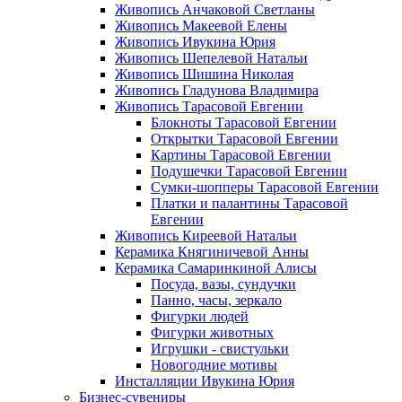
Живопись Анчаковой Светланы
Живопись Макеевой Елены
Живопись Ивукина Юрия
Живопись Шепелевой Натальи
Живопись Шишина Николая
Живопись Гладунова Владимира
Живопись Тарасовой Евгении
Блокноты Тарасовой Евгении
Открытки Тарасовой Евгении
Картины Тарасовой Евгении
Подушечки Тарасовой Евгении
Сумки-шопперы Тарасовой Евгении
Платки и палантины Тарасовой
Евгении
Живопись Киреевой Натальи
Керамика Княгиничевой Анны
Керамика Самаринкиной Алисы
Посуда, вазы, сундучки
Панно, часы, зеркало
Фигурки людей
Фигурки животных
Игрушки - свистульки
Новогодние мотивы
Инсталляции Ивукина Юрия
Бизнес-сувениры