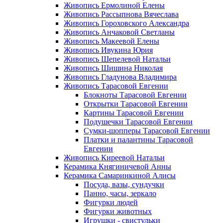
Живопись Ермолиной Елены
Живопись Рассыпнова Вячеслава
Живопись Гороховского Александра
Живопись Анчаковой Светланы
Живопись Макеевой Елены
Живопись Ивукина Юрия
Живопись Шепелевой Натальи
Живопись Шишина Николая
Живопись Гладунова Владимира
Живопись Тарасовой Евгении
Блокноты Тарасовой Евгении
Открытки Тарасовой Евгении
Картины Тарасовой Евгении
Подушечки Тарасовой Евгении
Сумки-шопперы Тарасовой Евгении
Платки и палантины Тарасовой
Евгении
Живопись Киреевой Натальи
Керамика Княгиничевой Анны
Керамика Самаринкиной Алисы
Посуда, вазы, сундучки
Панно, часы, зеркало
Фигурки людей
Фигурки животных
Игрушки - свистульки