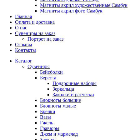
Магниты акрил художественные Самбук
Магниты акрил фото Самбук
Главная
Оплата и доставка
О нас
Сувениры на заказ
Портрет на заказ
Отзывы
Контакты
Каталог
Сувениры
Бейсболки
Береста
Подарочные наборы
Зеркальца
Заколки и расчески
Блокноты большие
Блокноты малые
Брелки
Вазы
Гжель
Гравюры
Джем и мармелад
Зеркала