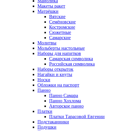
Майолика
Макеты ракет
Матрёшки
Вятские
Семёновские
Костромские
Сюжетные
Самарские
Молитвы
Мольберты настольные
Наборы для напитков
Самарская символика
Российская символика
Наборы открыток
Нагайки и кнуты
Носки
Обложки на паспорт
Панно
Панно Самара
Панно Хохлома
Авторское панно
Платки
Платки Тарасовой Евгении
Подстаканники
Подушки