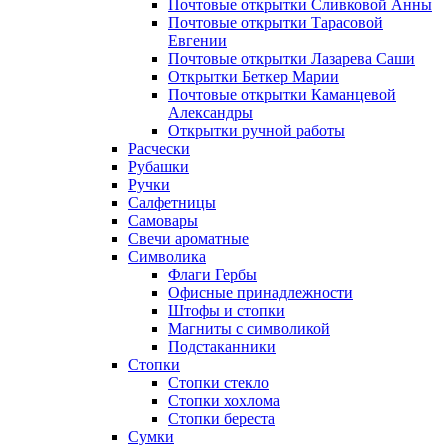
Почтовые открытки Сливковой Анны
Почтовые открытки Тарасовой
Евгении
Почтовые открытки Лазарева Саши
Открытки Беткер Марии
Почтовые открытки Каманцевой
Александры
Открытки ручной работы
Расчески
Рубашки
Ручки
Салфетницы
Самовары
Свечи ароматные
Символика
Флаги Гербы
Офисные принадлежности
Штофы и стопки
Магниты с символикой
Подстаканники
Стопки
Стопки стекло
Стопки хохлома
Стопки береста
Сумки