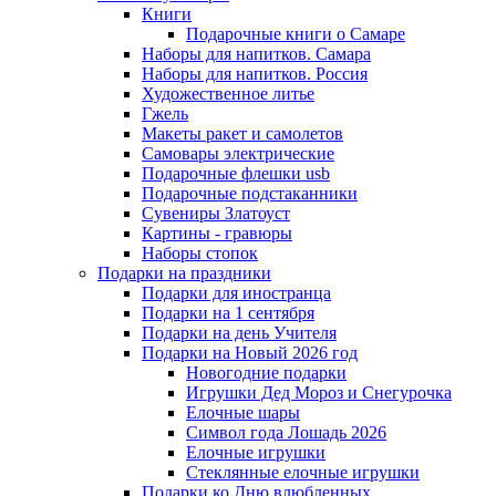
Книги
Подарочные книги о Самаре
Наборы для напитков. Самара
Наборы для напитков. Россия
Художественное литье
Гжель
Макеты ракет и самолетов
Самовары электрические
Подарочные флешки usb
Подарочные подстаканники
Сувениры Златоуст
Картины - гравюры
Наборы стопок
Подарки на праздники
Подарки для иностранца
Подарки на 1 сентября
Подарки на день Учителя
Подарки на Новый 2026 год
Новогодние подарки
Игрушки Дед Мороз и Снегурочка
Елочные шары
Символ года Лошадь 2026
Елочные игрушки
Стеклянные елочные игрушки
Подарки ко Дню влюбленных