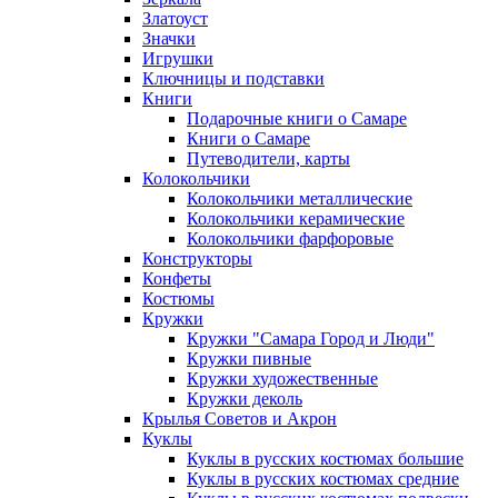
Златоуст
Значки
Игрушки
Ключницы и подставки
Книги
Подарочные книги о Самаре
Книги о Самаре
Путеводители, карты
Колокольчики
Колокольчики металлические
Колокольчики керамические
Колокольчики фарфоровые
Конструкторы
Конфеты
Костюмы
Кружки
Кружки "Самара Город и Люди"
Кружки пивные
Кружки художественные
Кружки деколь
Крылья Советов и Акрон
Куклы
Куклы в русских костюмах большие
Куклы в русских костюмах средние