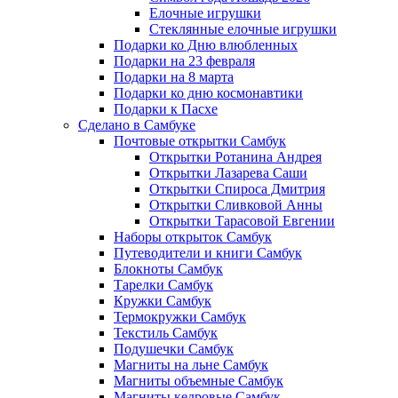
Елочные игрушки
Стеклянные елочные игрушки
Подарки ко Дню влюбленных
Подарки на 23 февраля
Подарки на 8 марта
Подарки ко дню космонавтики
Подарки к Пасхе
Сделано в Самбуке
Почтовые открытки Самбук
Открытки Ротанина Андрея
Открытки Лазарева Саши
Открытки Спироса Дмитрия
Открытки Сливковой Анны
Открытки Тарасовой Евгении
Наборы открыток Самбук
Путеводители и книги Самбук
Блокноты Самбук
Тарелки Самбук
Кружки Самбук
Термокружки Самбук
Текстиль Самбук
Подушечки Самбук
Магниты на льне Самбук
Магниты объемные Самбук
Магниты кедровые Самбук