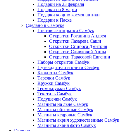
Подарки на 23 февраля
Подарки на 8 марта
Подарки ко дню космонавтики
Подарки к Пасхе
Сделано в Самбуке
Почтовые открытки Самбук
Открытки Ротанина Андрея
Открытки Лазарева Саши
Открытки Спироса Дмитрия
Открытки Сливковой Анны
Открытки Тарасовой Евгении
Наборы открыток Самбук
Путеводители и книги Самбук
Блокноты Самбук
Тарелки Самбук
Кружки Самбук
Термокружки Самбук
Текстиль Самбук
Подушечки Самбук
Магниты на льне Самбук
Магниты объемные Самбук
Магниты кедровые Самбук
Магниты акрил художественные Самбук
Магниты акрил фото Самбук
Главная