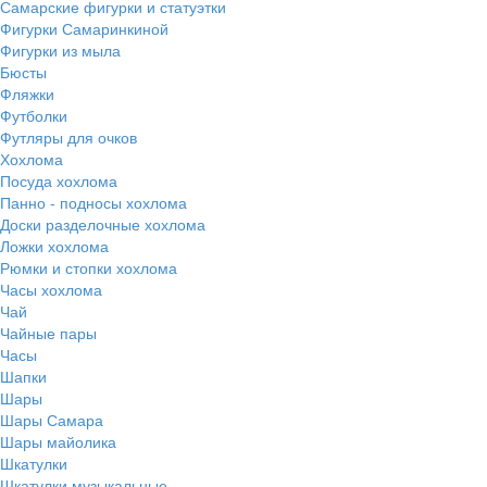
Самарские фигурки и статуэтки
Фигурки Самаринкиной
Фигурки из мыла
Бюсты
Фляжки
Футболки
Футляры для очков
Хохлома
Посуда хохлома
Панно - подносы хохлома
Доски разделочные хохлома
Ложки хохлома
Рюмки и стопки хохлома
Часы хохлома
Чай
Чайные пары
Часы
Шапки
Шары
Шары Самара
Шары майолика
Шкатулки
Шкатулки музыкальные