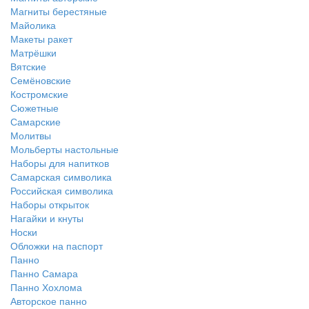
Магниты берестяные
Майолика
Макеты ракет
Матрёшки
Вятские
Семёновские
Костромские
Сюжетные
Самарские
Молитвы
Мольберты настольные
Наборы для напитков
Самарская символика
Российская символика
Наборы открыток
Нагайки и кнуты
Носки
Обложки на паспорт
Панно
Панно Самара
Панно Хохлома
Авторское панно