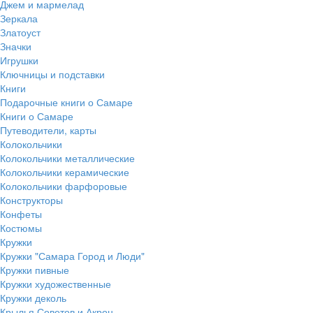
Джем и мармелад
Зеркала
Златоуст
Значки
Игрушки
Ключницы и подставки
Книги
Подарочные книги о Самаре
Книги о Самаре
Путеводители, карты
Колокольчики
Колокольчики металлические
Колокольчики керамические
Колокольчики фарфоровые
Конструкторы
Конфеты
Костюмы
Кружки
Кружки "Самара Город и Люди"
Кружки пивные
Кружки художественные
Кружки деколь
Крылья Советов и Акрон