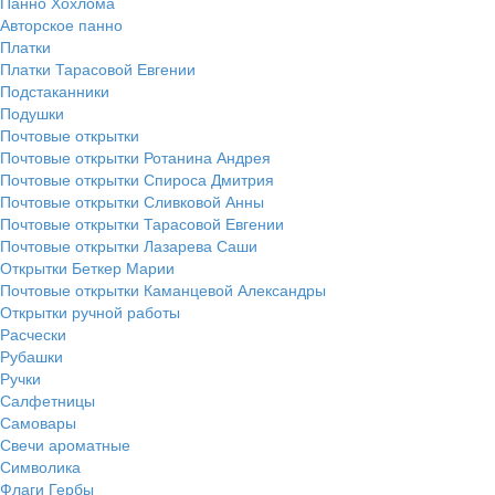
Панно Хохлома
Авторское панно
Платки
Платки Тарасовой Евгении
Подстаканники
Подушки
Почтовые открытки
Почтовые открытки Ротанина Андрея
Почтовые открытки Спироса Дмитрия
Почтовые открытки Сливковой Анны
Почтовые открытки Тарасовой Евгении
Почтовые открытки Лазарева Саши
Открытки Беткер Марии
Почтовые открытки Каманцевой Александры
Открытки ручной работы
Расчески
Рубашки
Ручки
Салфетницы
Самовары
Свечи ароматные
Символика
Флаги Гербы