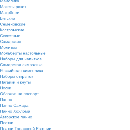
Майолика
Макеты ракет
Матрёшки
Вятские
Семёновские
Костромские
Сюжетные
Самарские
Молитвы
Мольберты настольные
Наборы для напитков
Самарская символика
Российская символика
Наборы открыток
Нагайки и кнуты
Носки
Обложки на паспорт
Панно
Панно Самара
Панно Хохлома
Авторское панно
Платки
Платки Тарасовой Евгении