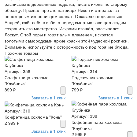
расписывать деревянные поделки, писать иконы по старому
образцу. Прознал про это патриарх Никон и отправил за
непокорным иконописцем солдат. Отказался подчиниться
Андрей, сжёг себя в избе, а перед смертью завещал людям
сохранить его мастерство. Искрами изошёл, рассыпался
Лоскут. С той поры и горят алым пламенем, искрятся
золотыми самородками яркие краски этой чудесной росписи.
Внимание, используйте с осторожностью под горячие блюда.
Похожие товары
Артикул: 356
Артикул: 314
Салфетница хохлома
Подсвечник хохлома
"Клубника"
"Клубника"
899 ₽
799 ₽
Заказать в 1 клик
Заказать в 1 клик
Артикул: 310
Артикул: 338
Конфетница хохлома "Конь"
Кофейная пара хохлома
2 999 ₽
"Клубника"
Заказать в 1 клик
2 999 ₽