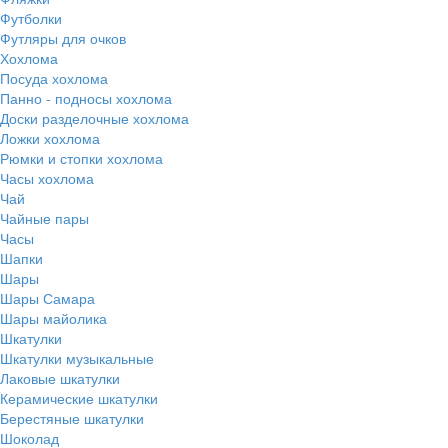
Футболки
Футляры для очков
Хохлома
Посуда хохлома
Панно - подносы хохлома
Доски разделочные хохлома
Ложки хохлома
Рюмки и стопки хохлома
Часы хохлома
Чай
Чайные пары
Часы
Шапки
Шары
Шары Самара
Шары майолика
Шкатулки
Шкатулки музыкальные
Лаковые шкатулки
Керамические шкатулки
Берестяные шкатулки
Шоколад