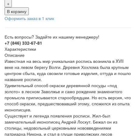
+
В корзину
Оформить заказ в 1 клик
Есть вопросы? Задайте их нашему менеджеру!
+7 (846) 332-67-81
Характеристики
Описание
Известная на весь мир уникальная роспись возникла в XVII
веке на левом берегу Волги. Деревня Хохлома была крупным
центром сбыта, куда свозили готовые изделия, оттуда и пошло
название росписи.
Удивительный способ окраски деревянной посуды «под
золото» в лесном Заволжье и само рождение знаменитого
промысла приписывается старообрядцам. Но есть версия, что
способ окраски, предшествовавший этому, сложился из опыта
иконописцев.
Существует и легенда появления росписи. Жил-был
замечательный иконописец Андрей Лоскут. Бежал он из
столицы, недовольный церковными нововведениями
патриарха Никона, и стал в глуши приволжских лесов