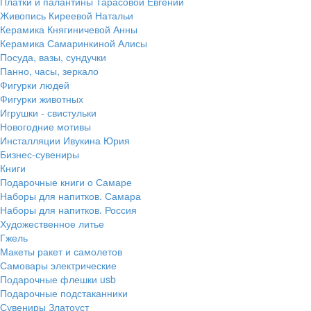
Платки и палантины Тарасовой Евгении
Живопись Киреевой Натальи
Керамика Княгиничевой Анны
Керамика Самаринкиной Алисы
Посуда, вазы, сундучки
Панно, часы, зеркало
Фигурки людей
Фигурки животных
Игрушки - свистульки
Новогодние мотивы
Инсталляции Ивукина Юрия
Бизнес-сувениры
Книги
Подарочные книги о Самаре
Наборы для напитков. Самара
Наборы для напитков. Россия
Художественное литье
Гжель
Макеты ракет и самолетов
Самовары электрические
Подарочные флешки usb
Подарочные подстаканники
Сувениры Златоуст