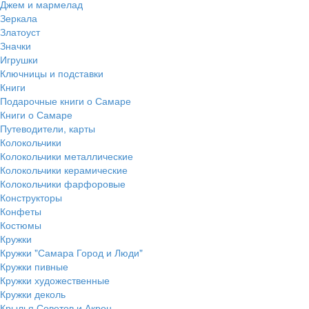
Джем и мармелад
Зеркала
Златоуст
Значки
Игрушки
Ключницы и подставки
Книги
Подарочные книги о Самаре
Книги о Самаре
Путеводители, карты
Колокольчики
Колокольчики металлические
Колокольчики керамические
Колокольчики фарфоровые
Конструкторы
Конфеты
Костюмы
Кружки
Кружки "Самара Город и Люди"
Кружки пивные
Кружки художественные
Кружки деколь
Крылья Советов и Акрон