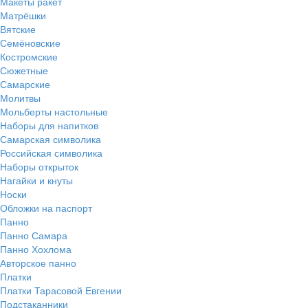
Макеты ракет
Матрёшки
Вятские
Семёновские
Костромские
Сюжетные
Самарские
Молитвы
Мольберты настольные
Наборы для напитков
Самарская символика
Российская символика
Наборы открыток
Нагайки и кнуты
Носки
Обложки на паспорт
Панно
Панно Самара
Панно Хохлома
Авторское панно
Платки
Платки Тарасовой Евгении
Подстаканники