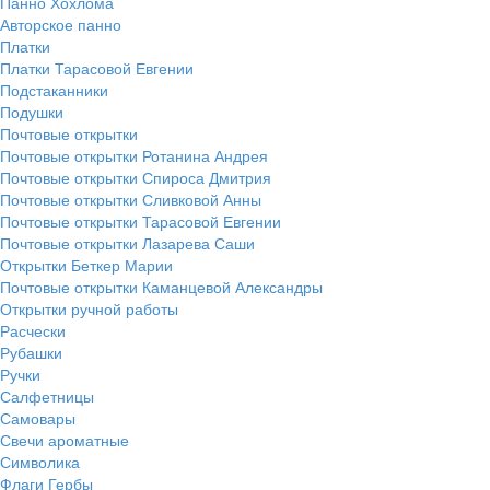
Панно Хохлома
Авторское панно
Платки
Платки Тарасовой Евгении
Подстаканники
Подушки
Почтовые открытки
Почтовые открытки Ротанина Андрея
Почтовые открытки Спироса Дмитрия
Почтовые открытки Сливковой Анны
Почтовые открытки Тарасовой Евгении
Почтовые открытки Лазарева Саши
Открытки Беткер Марии
Почтовые открытки Каманцевой Александры
Открытки ручной работы
Расчески
Рубашки
Ручки
Салфетницы
Самовары
Свечи ароматные
Символика
Флаги Гербы