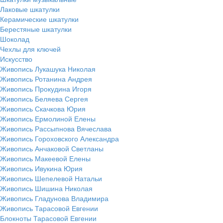
Лаковые шкатулки
Керамические шкатулки
Берестяные шкатулки
Шоколад
Чехлы для ключей
Искусство
Живопись Лукашука Николая
Живопись Ротанина Андрея
Живопись Прокудина Игоря
Живопись Беляева Сергея
Живопись Скачкова Юрия
Живопись Ермолиной Елены
Живопись Рассыпнова Вячеслава
Живопись Гороховского Александра
Живопись Анчаковой Светланы
Живопись Макеевой Елены
Живопись Ивукина Юрия
Живопись Шепелевой Натальи
Живопись Шишина Николая
Живопись Гладунова Владимира
Живопись Тарасовой Евгении
Блокноты Тарасовой Евгении