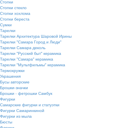
Стопки
Стопки стекло
Стопки хохлома
Стопки береста
Сумки
Тарелки
Тарелки Архитектура Шаровой Ирины
Тарелки "Самара Город и Люди"
Тарелки Самара деколь
Тарелки "Русский быт" керамика
Тарелки "Самара" керамика
Тарелки "Мультфильмы" керамика
Термокружки
Украшения
Бусы авторские
Брошки-значки
Брошки - фетрошки Самбук
Фигурки
Самарские фигурки и статуэтки
Фигурки Самаринкиной
Фигурки из мыла
Бюсты
Фляжки