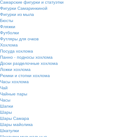
Самарские фигурки и статуэтки
Фигурки Самаринкиной
Фигурки из мыла
Бюсты
Фляжки
Футболки
Футляры для очков
Хохлома
Посуда хохлома
Панно - подносы хохлома
Доски разделочные хохлома
Ложки хохлома
Рюмки и стопки хохлома
Часы хохлома
Чай
Чайные пары
Часы
Шапки
Шары
Шары Самара
Шары майолика
Шкатулки
Шкатулки музыкальные