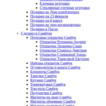
Елочные игрушки
Стеклянные елочные игрушки
Подарки ко Дню влюбленных
Подарки на 23 февраля
Подарки на 8 марта
Подарки ко дню космонавтики
Подарки к Пасхе
Сделано в Самбуке
Почтовые открытки Самбук
Открытки Ротанина Андрея
Открытки Лазарева Саши
Открытки Спироса Дмитрия
Открытки Сливковой Анны
Открытки Тарасовой Евгении
Наборы открыток Самбук
Путеводители и книги Самбук
Блокноты Самбук
Тарелки Самбук
Кружки Самбук
Термокружки Самбук
Текстиль Самбук
Подушечки Самбук
Магниты на льне Самбук
Магниты объемные Самбук
Магниты кедровые Самбук