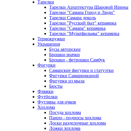
Тарелки
Тарелки Архитектура Шаровой Ирины
Тарелки "Самара Город и Люди"
Тарелки Самара деколь
Тарелки "Русский быт" керамика
Тарелки "Самара" керамика
Тарелки "Мультфильмы" керамика
Термокружки
Украшения
Бусы авторские
Брошки-значки
Брошки - фетрошки Самбук
Фигурки
Самарские фигурки и статуэтки
Фигурки Самаринкиной
Фигурки из мыла
Бюсты
Фляжки
Футболки
Футляры для очков
Хохлома
Посуда хохлома
Панно - подносы хохлома
Доски разделочные хохлома
Ложки хохлома