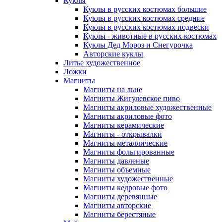
Куклы
Куклы в русских костюмах большие
Куклы в русских костюмах средние
Куклы в русских костюмах подвески
Куклы - животные в русских костюмах
Куклы Дед Мороз и Снегурочка
Авторские куклы
Литье художественное
Ложки
Магниты
Магниты на льне
Магниты Жигулевское пиво
Магниты акриловые художественные
Магниты акриловые фото
Магниты керамические
Магниты - открывалки
Магниты металлические
Магниты фольгированные
Магниты давленые
Магниты объемные
Магниты художественные
Магниты кедровые фото
Магниты деревянные
Магниты авторские
Магниты берестяные