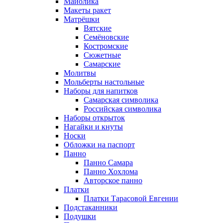
Майолика
Макеты ракет
Матрёшки
Вятские
Семёновские
Костромские
Сюжетные
Самарские
Молитвы
Мольберты настольные
Наборы для напитков
Самарская символика
Российская символика
Наборы открыток
Нагайки и кнуты
Носки
Обложки на паспорт
Панно
Панно Самара
Панно Хохлома
Авторское панно
Платки
Платки Тарасовой Евгении
Подстаканники
Подушки