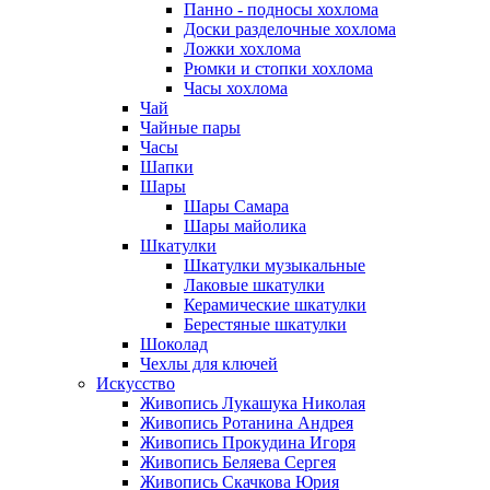
Панно - подносы хохлома
Доски разделочные хохлома
Ложки хохлома
Рюмки и стопки хохлома
Часы хохлома
Чай
Чайные пары
Часы
Шапки
Шары
Шары Самара
Шары майолика
Шкатулки
Шкатулки музыкальные
Лаковые шкатулки
Керамические шкатулки
Берестяные шкатулки
Шоколад
Чехлы для ключей
Искусство
Живопись Лукашука Николая
Живопись Ротанина Андрея
Живопись Прокудина Игоря
Живопись Беляева Сергея
Живопись Скачкова Юрия