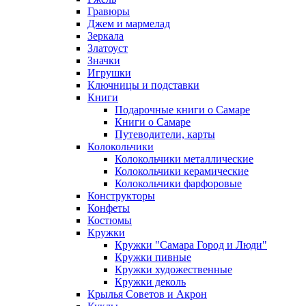
Гравюры
Джем и мармелад
Зеркала
Златоуст
Значки
Игрушки
Ключницы и подставки
Книги
Подарочные книги о Самаре
Книги о Самаре
Путеводители, карты
Колокольчики
Колокольчики металлические
Колокольчики керамические
Колокольчики фарфоровые
Конструкторы
Конфеты
Костюмы
Кружки
Кружки "Самара Город и Люди"
Кружки пивные
Кружки художественные
Кружки деколь
Крылья Советов и Акрон