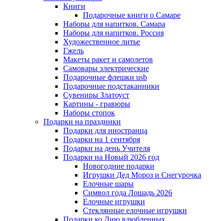
Книги
Подарочные книги о Самаре
Наборы для напитков. Самара
Наборы для напитков. Россия
Художественное литье
Гжель
Макеты ракет и самолетов
Самовары электрические
Подарочные флешки usb
Подарочные подстаканники
Сувениры Златоуст
Картины - гравюры
Наборы стопок
Подарки на праздники
Подарки для иностранца
Подарки на 1 сентября
Подарки на день Учителя
Подарки на Новый 2026 год
Новогодние подарки
Игрушки Дед Мороз и Снегурочка
Елочные шары
Символ года Лошадь 2026
Елочные игрушки
Стеклянные елочные игрушки
Подарки ко Дню влюбленных