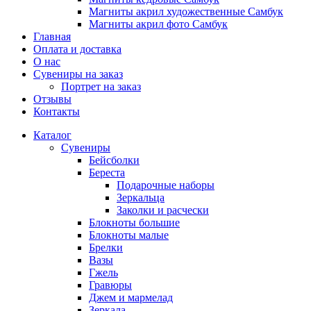
Магниты акрил художественные Самбук
Магниты акрил фото Самбук
Главная
Оплата и доставка
О нас
Сувениры на заказ
Портрет на заказ
Отзывы
Контакты
Каталог
Сувениры
Бейсболки
Береста
Подарочные наборы
Зеркальца
Заколки и расчески
Блокноты большие
Блокноты малые
Брелки
Вазы
Гжель
Гравюры
Джем и мармелад
Зеркала