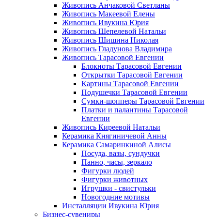
Живопись Анчаковой Светланы
Живопись Макеевой Елены
Живопись Ивукина Юрия
Живопись Шепелевой Натальи
Живопись Шишина Николая
Живопись Гладунова Владимира
Живопись Тарасовой Евгении
Блокноты Тарасовой Евгении
Открытки Тарасовой Евгении
Картины Тарасовой Евгении
Подушечки Тарасовой Евгении
Сумки-шопперы Тарасовой Евгении
Платки и палантины Тарасовой
Евгении
Живопись Киреевой Натальи
Керамика Княгиничевой Анны
Керамика Самаринкиной Алисы
Посуда, вазы, сундучки
Панно, часы, зеркало
Фигурки людей
Фигурки животных
Игрушки - свистульки
Новогодние мотивы
Инсталляции Ивукина Юрия
Бизнес-сувениры