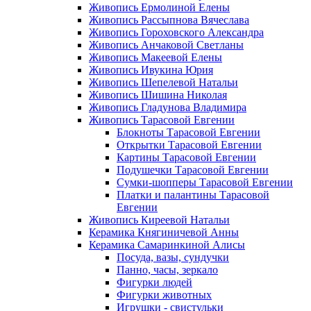
Живопись Ермолиной Елены
Живопись Рассыпнова Вячеслава
Живопись Гороховского Александра
Живопись Анчаковой Светланы
Живопись Макеевой Елены
Живопись Ивукина Юрия
Живопись Шепелевой Натальи
Живопись Шишина Николая
Живопись Гладунова Владимира
Живопись Тарасовой Евгении
Блокноты Тарасовой Евгении
Открытки Тарасовой Евгении
Картины Тарасовой Евгении
Подушечки Тарасовой Евгении
Сумки-шопперы Тарасовой Евгении
Платки и палантины Тарасовой
Евгении
Живопись Киреевой Натальи
Керамика Княгиничевой Анны
Керамика Самаринкиной Алисы
Посуда, вазы, сундучки
Панно, часы, зеркало
Фигурки людей
Фигурки животных
Игрушки - свистульки