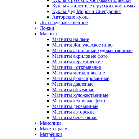
Куклы в русских костюмах подвески
Куклы - животные в русских костюмах
Куклы Дед Мороз и Снегурочка
Авторские куклы
Литье художественное
Ложки
Магниты
Магниты на льне
Магниты Жигулевское пиво
Магниты акриловые художественные
Магниты акриловые фото
Магниты керамические
Магниты - открывалки
Магниты металлические
Магниты фольгированные
Магниты давленые
Магниты объемные
Магниты художественные
Магниты кедровые фото
Магниты деревянные
Магниты авторские
Магниты берестяные
Майолика
Макеты ракет
Матрёшки