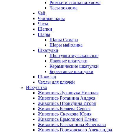
Рюмки и стопки хохлома
Часы хохлома
Чай
Чайные пары
Часы
Шапки
Шары
Шары Самара
Шары майолика
Шкатулки
Шкатулки музыкальные
Лаковые шкатулки
Керамические шкатулки
Берестяные шкатулки
Шоколад
Чехлы для ключей
Искусство
Живопись Лукашука Николая
Живопись Ротанина Андрея
Живопись Прокудина Игоря
Живопись Беляева Сергея
Живопись Скачкова Юрия
Живопись Ермолиной Елены
Живопись Рассыпнова Вячеслава
Живопись Гороховского Александра