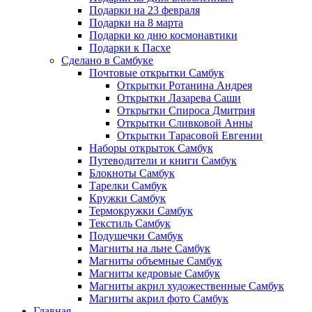
Подарки на 23 февраля
Подарки на 8 марта
Подарки ко дню космонавтики
Подарки к Пасхе
Сделано в Самбуке
Почтовые открытки Самбук
Открытки Ротанина Андрея
Открытки Лазарева Саши
Открытки Спироса Дмитрия
Открытки Сливковой Анны
Открытки Тарасовой Евгении
Наборы открыток Самбук
Путеводители и книги Самбук
Блокноты Самбук
Тарелки Самбук
Кружки Самбук
Термокружки Самбук
Текстиль Самбук
Подушечки Самбук
Магниты на льне Самбук
Магниты объемные Самбук
Магниты кедровые Самбук
Магниты акрил художественные Самбук
Магниты акрил фото Самбук
Главная