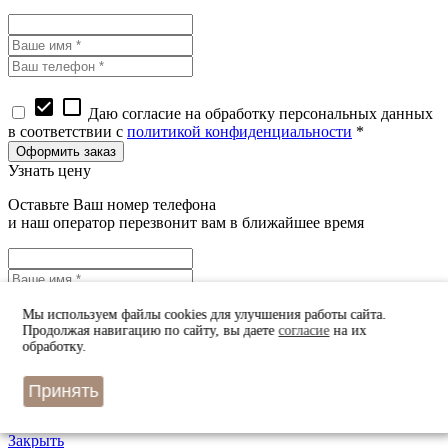
check_box
check_box_outline_blank
Даю согласие на обработку персональных данных
в соответствии с
политикой конфиденциальности
*
Узнать цену
Оставьте Ваш номер телефона
и наш оператор перезвонит вам в ближайшее время
Мы используем файлы cookies для улучшения работы сайта.
Продолжая навигацию по сайту, вы даете
согласие
на их
check_box
check_box_outline_blank
Даю согласие на обработку персональных данных
обработку.
в соответствии с
политикой конфиденциальности
*
Принять
Закрыть