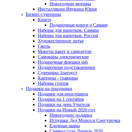
Новогодние мотивы
Инсталляции Ивукина Юрия
Бизнес-сувениры
Книги
Подарочные книги о Самаре
Наборы для напитков. Самара
Наборы для напитков. Россия
Художественное литье
Гжель
Макеты ракет и самолетов
Самовары электрические
Подарочные флешки usb
Подарочные подстаканники
Сувениры Златоуст
Картины - гравюры
Наборы стопок
Подарки на праздники
Подарки для иностранца
Подарки на 1 сентября
Подарки на день Учителя
Подарки на Новый 2026 год
Новогодние подарки
Игрушки Дед Мороз и Снегурочка
Елочные шары
Символ года Лошадь 2026