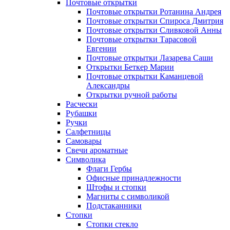
Почтовые открытки
Почтовые открытки Ротанина Андрея
Почтовые открытки Спироса Дмитрия
Почтовые открытки Сливковой Анны
Почтовые открытки Тарасовой
Евгении
Почтовые открытки Лазарева Саши
Открытки Беткер Марии
Почтовые открытки Каманцевой
Александры
Открытки ручной работы
Расчески
Рубашки
Ручки
Салфетницы
Самовары
Свечи ароматные
Символика
Флаги Гербы
Офисные принадлежности
Штофы и стопки
Магниты с символикой
Подстаканники
Стопки
Стопки стекло