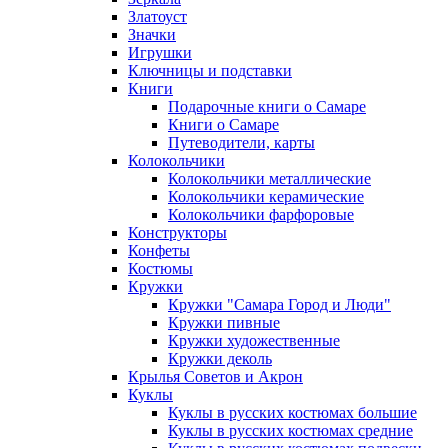
Златоуст
Значки
Игрушки
Ключницы и подставки
Книги
Подарочные книги о Самаре
Книги о Самаре
Путеводители, карты
Колокольчики
Колокольчики металлические
Колокольчики керамические
Колокольчики фарфоровые
Конструкторы
Конфеты
Костюмы
Кружки
Кружки "Самара Город и Люди"
Кружки пивные
Кружки художественные
Кружки деколь
Крылья Советов и Акрон
Куклы
Куклы в русских костюмах большие
Куклы в русских костюмах средние