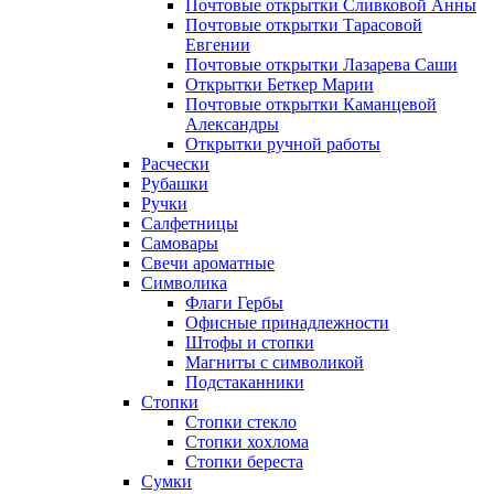
Почтовые открытки Сливковой Анны
Почтовые открытки Тарасовой
Евгении
Почтовые открытки Лазарева Саши
Открытки Беткер Марии
Почтовые открытки Каманцевой
Александры
Открытки ручной работы
Расчески
Рубашки
Ручки
Салфетницы
Самовары
Свечи ароматные
Символика
Флаги Гербы
Офисные принадлежности
Штофы и стопки
Магниты с символикой
Подстаканники
Стопки
Стопки стекло
Стопки хохлома
Стопки береста
Сумки