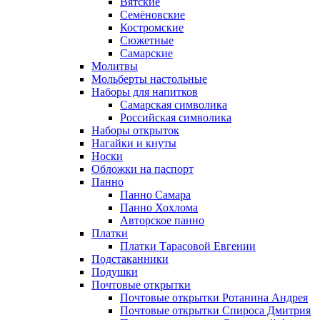
Вятские
Семёновские
Костромские
Сюжетные
Самарские
Молитвы
Мольберты настольные
Наборы для напитков
Самарская символика
Российская символика
Наборы открыток
Нагайки и кнуты
Носки
Обложки на паспорт
Панно
Панно Самара
Панно Хохлома
Авторское панно
Платки
Платки Тарасовой Евгении
Подстаканники
Подушки
Почтовые открытки
Почтовые открытки Ротанина Андрея
Почтовые открытки Спироса Дмитрия