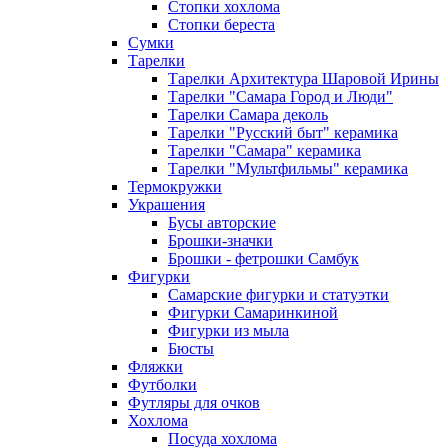
Стопки хохлома
Стопки береста
Сумки
Тарелки
Тарелки Архитектура Шаровой Ирины
Тарелки "Самара Город и Люди"
Тарелки Самара деколь
Тарелки "Русский быт" керамика
Тарелки "Самара" керамика
Тарелки "Мультфильмы" керамика
Термокружки
Украшения
Бусы авторские
Брошки-значки
Брошки - фетрошки Самбук
Фигурки
Самарские фигурки и статуэтки
Фигурки Самаринкиной
Фигурки из мыла
Бюсты
Фляжки
Футболки
Футляры для очков
Хохлома
Посуда хохлома