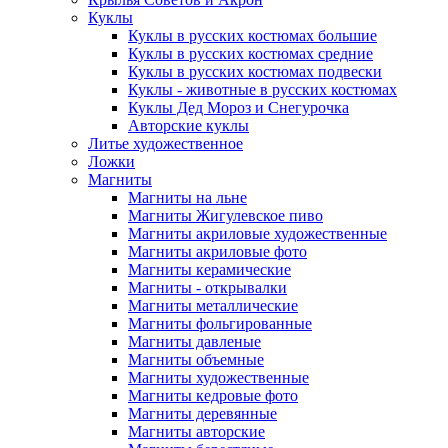
Куклы
Куклы в русских костюмах большие
Куклы в русских костюмах средние
Куклы в русских костюмах подвески
Куклы - животные в русских костюмах
Куклы Дед Мороз и Снегурочка
Авторские куклы
Литье художественное
Ложки
Магниты
Магниты на льне
Магниты Жигулевское пиво
Магниты акриловые художественные
Магниты акриловые фото
Магниты керамические
Магниты - открывалки
Магниты металлические
Магниты фольгированные
Магниты давленые
Магниты объемные
Магниты художественные
Магниты кедровые фото
Магниты деревянные
Магниты авторские