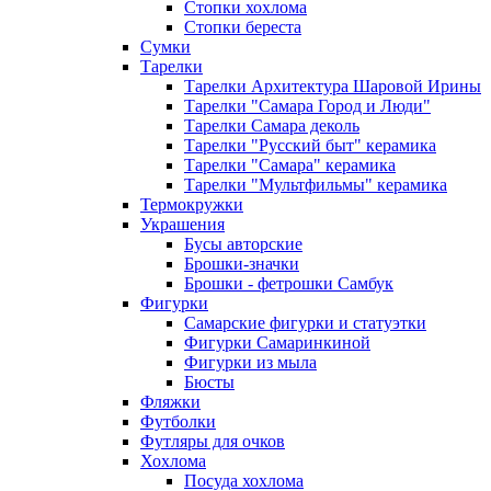
Стопки хохлома
Стопки береста
Сумки
Тарелки
Тарелки Архитектура Шаровой Ирины
Тарелки "Самара Город и Люди"
Тарелки Самара деколь
Тарелки "Русский быт" керамика
Тарелки "Самара" керамика
Тарелки "Мультфильмы" керамика
Термокружки
Украшения
Бусы авторские
Брошки-значки
Брошки - фетрошки Самбук
Фигурки
Самарские фигурки и статуэтки
Фигурки Самаринкиной
Фигурки из мыла
Бюсты
Фляжки
Футболки
Футляры для очков
Хохлома
Посуда хохлома