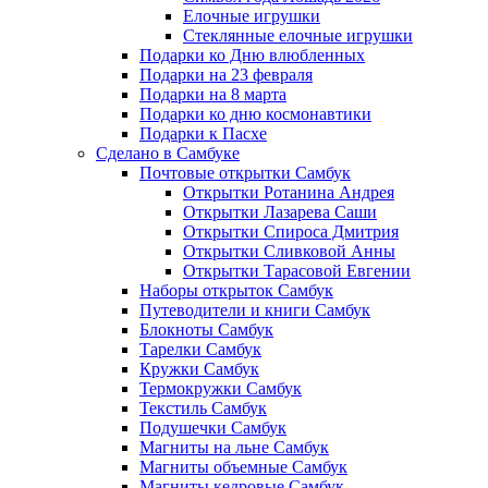
Елочные игрушки
Стеклянные елочные игрушки
Подарки ко Дню влюбленных
Подарки на 23 февраля
Подарки на 8 марта
Подарки ко дню космонавтики
Подарки к Пасхе
Сделано в Самбуке
Почтовые открытки Самбук
Открытки Ротанина Андрея
Открытки Лазарева Саши
Открытки Спироса Дмитрия
Открытки Сливковой Анны
Открытки Тарасовой Евгении
Наборы открыток Самбук
Путеводители и книги Самбук
Блокноты Самбук
Тарелки Самбук
Кружки Самбук
Термокружки Самбук
Текстиль Самбук
Подушечки Самбук
Магниты на льне Самбук
Магниты объемные Самбук
Магниты кедровые Самбук