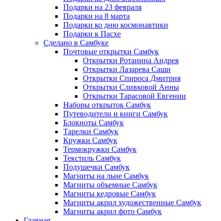
Подарки на 23 февраля
Подарки на 8 марта
Подарки ко дню космонавтики
Подарки к Пасхе
Сделано в Самбуке
Почтовые открытки Самбук
Открытки Ротанина Андрея
Открытки Лазарева Саши
Открытки Спироса Дмитрия
Открытки Сливковой Анны
Открытки Тарасовой Евгении
Наборы открыток Самбук
Путеводители и книги Самбук
Блокноты Самбук
Тарелки Самбук
Кружки Самбук
Термокружки Самбук
Текстиль Самбук
Подушечки Самбук
Магниты на льне Самбук
Магниты объемные Самбук
Магниты кедровые Самбук
Магниты акрил художественные Самбук
Магниты акрил фото Самбук
Главная