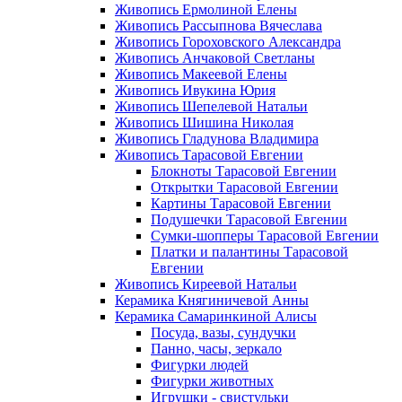
Живопись Ермолиной Елены
Живопись Рассыпнова Вячеслава
Живопись Гороховского Александра
Живопись Анчаковой Светланы
Живопись Макеевой Елены
Живопись Ивукина Юрия
Живопись Шепелевой Натальи
Живопись Шишина Николая
Живопись Гладунова Владимира
Живопись Тарасовой Евгении
Блокноты Тарасовой Евгении
Открытки Тарасовой Евгении
Картины Тарасовой Евгении
Подушечки Тарасовой Евгении
Сумки-шопперы Тарасовой Евгении
Платки и палантины Тарасовой
Евгении
Живопись Киреевой Натальи
Керамика Княгиничевой Анны
Керамика Самаринкиной Алисы
Посуда, вазы, сундучки
Панно, часы, зеркало
Фигурки людей
Фигурки животных
Игрушки - свистульки