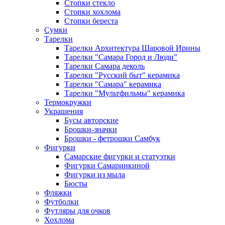
Стопки стекло
Стопки хохлома
Стопки береста
Сумки
Тарелки
Тарелки Архитектура Шаровой Ирины
Тарелки "Самара Город и Люди"
Тарелки Самара деколь
Тарелки "Русский быт" керамика
Тарелки "Самара" керамика
Тарелки "Мультфильмы" керамика
Термокружки
Украшения
Бусы авторские
Брошки-значки
Брошки - фетрошки Самбук
Фигурки
Самарские фигурки и статуэтки
Фигурки Самаринкиной
Фигурки из мыла
Бюсты
Фляжки
Футболки
Футляры для очков
Хохлома