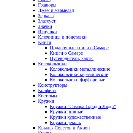
Гравюры
Джем и мармелад
Зеркала
Златоуст
Значки
Игрушки
Ключницы и подставки
Книги
Подарочные книги о Самаре
Книги о Самаре
Путеводители, карты
Колокольчики
Колокольчики металлические
Колокольчики керамические
Колокольчики фарфоровые
Конструкторы
Конфеты
Костюмы
Кружки
Кружки "Самара Город и Люди"
Кружки пивные
Кружки художественные
Кружки деколь
Крылья Советов и Акрон