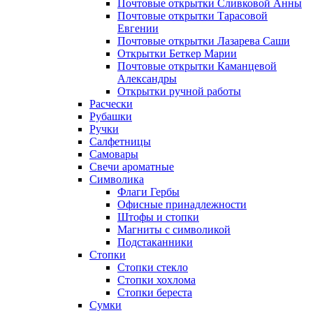
Почтовые открытки Сливковой Анны
Почтовые открытки Тарасовой
Евгении
Почтовые открытки Лазарева Саши
Открытки Беткер Марии
Почтовые открытки Каманцевой
Александры
Открытки ручной работы
Расчески
Рубашки
Ручки
Салфетницы
Самовары
Свечи ароматные
Символика
Флаги Гербы
Офисные принадлежности
Штофы и стопки
Магниты с символикой
Подстаканники
Стопки
Стопки стекло
Стопки хохлома
Стопки береста
Сумки