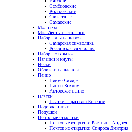
Вятские
Семёновские
Костромские
Сюжетные
Самарские
Молитвы
Мольберты настольные
Наборы для напитков
Самарская символика
Российская символика
Наборы открыток
Нагайки и кнуты
Носки
Обложки на паспорт
Панно
Панно Самара
Панно Хохлома
Авторское панно
Платки
Платки Тарасовой Евгении
Подстаканники
Подушки
Почтовые открытки
Почтовые открытки Ротанина Андрея
Почтовые открытки Спироса Дмитрия