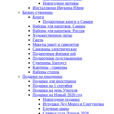
Новогодние мотивы
Инсталляции Ивукина Юрия
Бизнес-сувениры
Книги
Подарочные книги о Самаре
Наборы для напитков. Самара
Наборы для напитков. Россия
Художественное литье
Гжель
Макеты ракет и самолетов
Самовары электрические
Подарочные флешки usb
Подарочные подстаканники
Сувениры Златоуст
Картины - гравюры
Наборы стопок
Подарки на праздники
Подарки для иностранца
Подарки на 1 сентября
Подарки на день Учителя
Подарки на Новый 2026 год
Новогодние подарки
Игрушки Дед Мороз и Снегурочка
Елочные шары
Символ года Лошадь 2026