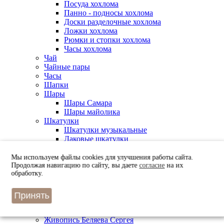
Посуда хохлома
Панно - подносы хохлома
Доски разделочные хохлома
Ложки хохлома
Рюмки и стопки хохлома
Часы хохлома
Чай
Чайные пары
Часы
Шапки
Шары
Шары Самара
Шары майолика
Шкатулки
Шкатулки музыкальные
Лаковые шкатулки
Керамические шкатулки
Берестяные шкатулки
Мы используем файлы cookies для улучшения работы сайта.
Шоколад
Продолжая навигацию по сайту, вы даете
согласие
на их
обработку.
Чехлы для ключей
Искусство
Живопись Лукашука Николая
Принять
Живопись Ротанина Андрея
Живопись Прокудина Игоря
Живопись Беляева Сергея