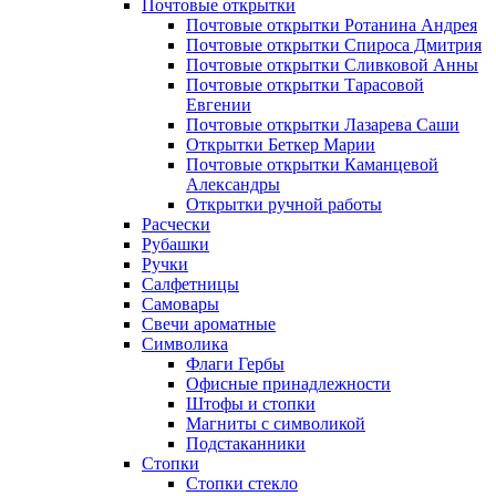
Почтовые открытки
Почтовые открытки Ротанина Андрея
Почтовые открытки Спироса Дмитрия
Почтовые открытки Сливковой Анны
Почтовые открытки Тарасовой
Евгении
Почтовые открытки Лазарева Саши
Открытки Беткер Марии
Почтовые открытки Каманцевой
Александры
Открытки ручной работы
Расчески
Рубашки
Ручки
Салфетницы
Самовары
Свечи ароматные
Символика
Флаги Гербы
Офисные принадлежности
Штофы и стопки
Магниты с символикой
Подстаканники
Стопки
Стопки стекло