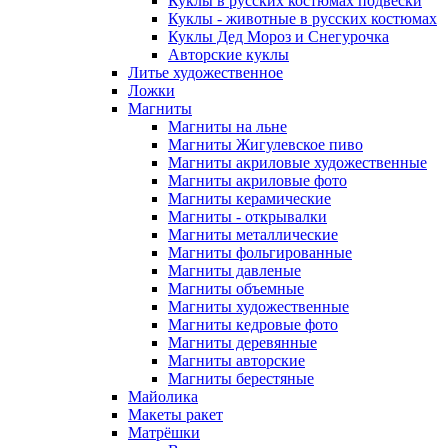
Куклы в русских костюмах подвески
Куклы - животные в русских костюмах
Куклы Дед Мороз и Снегурочка
Авторские куклы
Литье художественное
Ложки
Магниты
Магниты на льне
Магниты Жигулевское пиво
Магниты акриловые художественные
Магниты акриловые фото
Магниты керамические
Магниты - открывалки
Магниты металлические
Магниты фольгированные
Магниты давленые
Магниты объемные
Магниты художественные
Магниты кедровые фото
Магниты деревянные
Магниты авторские
Магниты берестяные
Майолика
Макеты ракет
Матрёшки