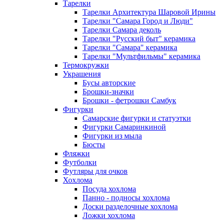
Тарелки
Тарелки Архитектура Шаровой Ирины
Тарелки "Самара Город и Люди"
Тарелки Самара деколь
Тарелки "Русский быт" керамика
Тарелки "Самара" керамика
Тарелки "Мультфильмы" керамика
Термокружки
Украшения
Бусы авторские
Брошки-значки
Брошки - фетрошки Самбук
Фигурки
Самарские фигурки и статуэтки
Фигурки Самаринкиной
Фигурки из мыла
Бюсты
Фляжки
Футболки
Футляры для очков
Хохлома
Посуда хохлома
Панно - подносы хохлома
Доски разделочные хохлома
Ложки хохлома