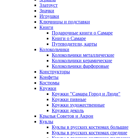
Златоуст
Значки
Игрушки
Ключницы и подставки
Книги
Подарочные книги о Самаре
Книги о Самаре
Путеводители, карты
Колокольчики
Колокольчики металлические
Колокольчики керамические
Колокольчики фарфоровые
Конструкторы
Конфеты
Костюмы
Кружки
Кружки "Самара Город и Люди"
Кружки пивные
Кружки художественные
Кружки деколь
Крылья Советов и Акрон
Куклы
Куклы в русских костюмах большие
Куклы в русских костюмах средние