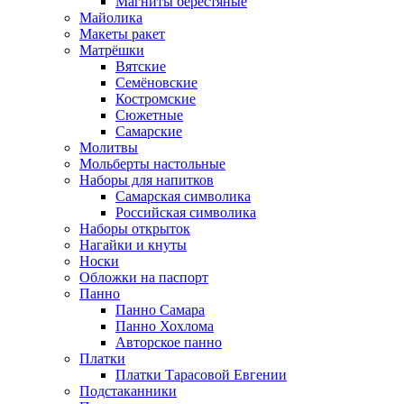
Магниты берестяные
Майолика
Макеты ракет
Матрёшки
Вятские
Семёновские
Костромские
Сюжетные
Самарские
Молитвы
Мольберты настольные
Наборы для напитков
Самарская символика
Российская символика
Наборы открыток
Нагайки и кнуты
Носки
Обложки на паспорт
Панно
Панно Самара
Панно Хохлома
Авторское панно
Платки
Платки Тарасовой Евгении
Подстаканники