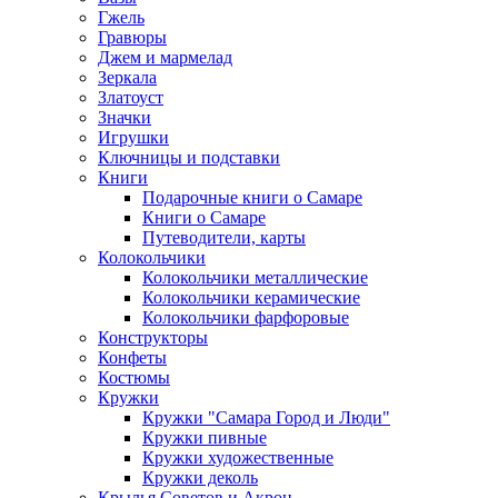
Гжель
Гравюры
Джем и мармелад
Зеркала
Златоуст
Значки
Игрушки
Ключницы и подставки
Книги
Подарочные книги о Самаре
Книги о Самаре
Путеводители, карты
Колокольчики
Колокольчики металлические
Колокольчики керамические
Колокольчики фарфоровые
Конструкторы
Конфеты
Костюмы
Кружки
Кружки "Самара Город и Люди"
Кружки пивные
Кружки художественные
Кружки деколь
Крылья Советов и Акрон