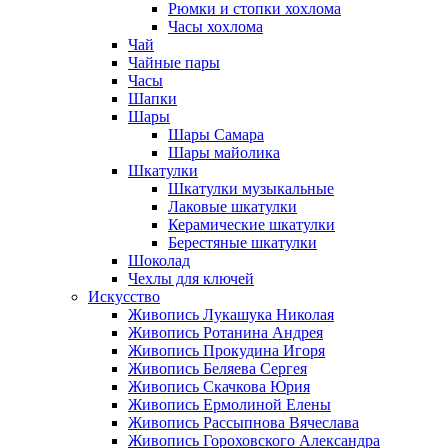
Рюмки и стопки хохлома
Часы хохлома
Чай
Чайные пары
Часы
Шапки
Шары
Шары Самара
Шары майолика
Шкатулки
Шкатулки музыкальные
Лаковые шкатулки
Керамические шкатулки
Берестяные шкатулки
Шоколад
Чехлы для ключей
Искусство
Живопись Лукашука Николая
Живопись Ротанина Андрея
Живопись Прокудина Игоря
Живопись Беляева Сергея
Живопись Скачкова Юрия
Живопись Ермолиной Елены
Живопись Рассыпнова Вячеслава
Живопись Гороховского Александра