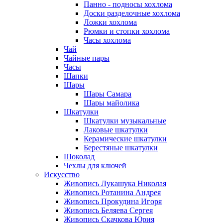
Панно - подносы хохлома
Доски разделочные хохлома
Ложки хохлома
Рюмки и стопки хохлома
Часы хохлома
Чай
Чайные пары
Часы
Шапки
Шары
Шары Самара
Шары майолика
Шкатулки
Шкатулки музыкальные
Лаковые шкатулки
Керамические шкатулки
Берестяные шкатулки
Шоколад
Чехлы для ключей
Искусство
Живопись Лукашука Николая
Живопись Ротанина Андрея
Живопись Прокудина Игоря
Живопись Беляева Сергея
Живопись Скачкова Юрия