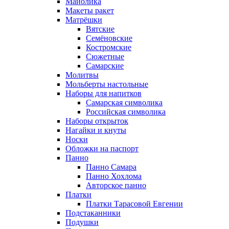
Майолика
Макеты ракет
Матрёшки
Вятские
Семёновские
Костромские
Сюжетные
Самарские
Молитвы
Мольберты настольные
Наборы для напитков
Самарская символика
Российская символика
Наборы открыток
Нагайки и кнуты
Носки
Обложки на паспорт
Панно
Панно Самара
Панно Хохлома
Авторское панно
Платки
Платки Тарасовой Евгении
Подстаканники
Подушки