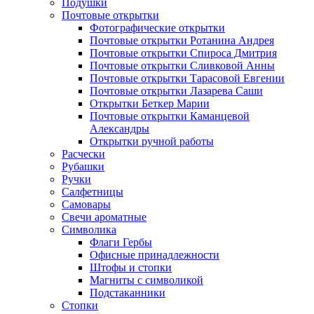
Подушки
Почтовые открытки
Фотографические открытки
Почтовые открытки Ротанина Андрея
Почтовые открытки Спироса Дмитрия
Почтовые открытки Сливковой Анны
Почтовые открытки Тарасовой Евгении
Почтовые открытки Лазарева Саши
Открытки Беткер Марии
Почтовые открытки Каманцевой
Александры
Открытки ручной работы
Расчески
Рубашки
Ручки
Салфетницы
Самовары
Свечи ароматные
Символика
Флаги Гербы
Офисные принадлежности
Штофы и стопки
Магниты с символикой
Подстаканники
Стопки