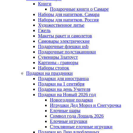
Книги
Подарочные книги о Самаре
Наборы для напитков. Самара
Наборы для напитков. Россия
Художественное литье
Гжель
Макеты ракет и самолетов
Самовары электрические
Подарочные флешки usb
Подарочные подстаканники
Сувениры Златоуст
Картины - гравюры
Наборы стопок
Подарки на праздники
Подарки для иностранца
Подарки на 1 сентября
Подарки на день Учителя
Подарки на Новый 2026 год
Новогодние подарки
Игрушки Дед Мороз и Снегурочка
Елочные шары
Символ года Лошадь 2026
Елочные игрушки
Стеклянные елочные игрушки
Подарки ко Дню влюбленных