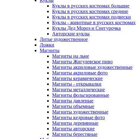
Куклы
Куклы в русских костюмах большие
Куклы в русских костюмах средние
Куклы в русских костюмах подвески
Куклы - животные в русских костюмах
Куклы Дед Мороз и Снегурочка
Авторские куклы
Литье художественное
Ложки
Магниты
Магниты на льне
Магниты Жигулевское пиво
Магниты акриловые художественные
Магниты акриловые фото
Магниты керамические
Магниты - открывалки
Магниты металлические
Магниты фольгированные
Магниты давленые
Магниты объемные
Магниты художественные
Магниты кедровые фото
Магниты деревянные
Магниты авторские
Магниты берестяные