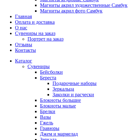
Магниты акрил художественные Самбук
Магниты акрил фото Самбук
Главная
Оплата и доставка
О нас
Сувениры на заказ
Портрет на заказ
Отзывы
Контакты
Каталог
Сувениры
Бейсболки
Береста
Подарочные наборы
Зеркальца
Заколки и расчески
Блокноты большие
Блокноты малые
Брелки
Вазы
Гжель
Гравюры
Джем и мармелад
Зеркала