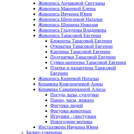
Живопись Анчаковой Светланы
Живопись Макеевой Елены
Живопись Ивукина Юрия
Живопись Шепелевой Натальи
Живопись Шишина Николая
Живопись Гладунова Владимира
Живопись Тарасовой Евгении
Блокноты Тарасовой Евгении
Открытки Тарасовой Евгении
Картины Тарасовой Евгении
Подушечки Тарасовой Евгении
Сумки-шопперы Тарасовой Евгении
Платки и палантины Тарасовой
Евгении
Живопись Киреевой Натальи
Керамика Княгиничевой Анны
Керамика Самаринкиной Алисы
Посуда, вазы, сундучки
Панно, часы, зеркало
Фигурки людей
Фигурки животных
Игрушки - свистульки
Новогодние мотивы
Инсталляции Ивукина Юрия
Бизнес-сувениры