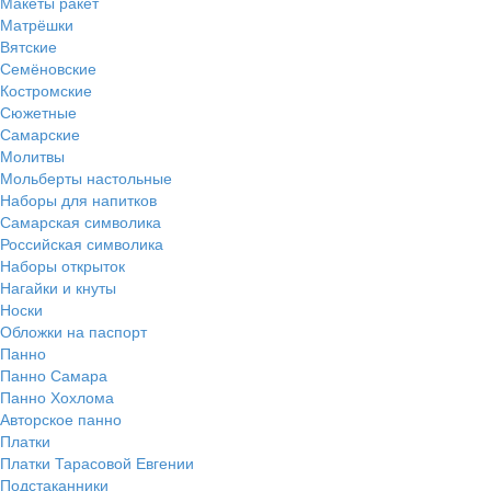
Макеты ракет
Матрёшки
Вятские
Семёновские
Костромские
Сюжетные
Самарские
Молитвы
Мольберты настольные
Наборы для напитков
Самарская символика
Российская символика
Наборы открыток
Нагайки и кнуты
Носки
Обложки на паспорт
Панно
Панно Самара
Панно Хохлома
Авторское панно
Платки
Платки Тарасовой Евгении
Подстаканники