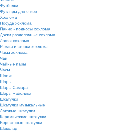
Футболки
Футляры для очков
Хохлома
Посуда хохлома
Панно - подносы хохлома
Доски разделочные хохлома
Ложки хохлома
Рюмки и стопки хохлома
Часы хохлома
Чай
Чайные пары
Часы
Шапки
Шары
Шары Самара
Шары майолика
Шкатулки
Шкатулки музыкальные
Лаковые шкатулки
Керамические шкатулки
Берестяные шкатулки
Шоколад