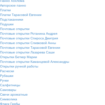
Панно Хохлома
Авторское панно
Платки
Платки Тарасовой Евгении
Подстаканники
Подушки
Почтовые открытки
Почтовые открытки Ротанина Андрея
Почтовые открытки Спироса Дмитрия
Почтовые открытки Сливковой Анны
Почтовые открытки Тарасовой Евгении
Почтовые открытки Лазарева Саши
Открытки Беткер Марии
Почтовые открытки Каманцевой Александры
Открытки ручной работы
Расчески
Рубашки
Ручки
Салфетницы
Самовары
Свечи ароматные
Символика
Флаги Гербы