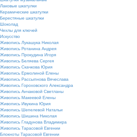
Лаковые шкатулки
Керамические шкатулки
Берестяные шкатулки
Шоколад
Чехлы для ключей
Искусство
Живопись Лукашука Николая
Живопись Ротанина Андрея
Живопись Прокудина Игоря
Живопись Беляева Сергея
Живопись Скачкова Юрия
Живопись Ермолиной Елены
Живопись Рассыпнова Вячеслава
Живопись Гороховского Александра
Живопись Анчаковой Светланы
Живопись Макеевой Елены
Живопись Ивукина Юрия
Живопись Шепелевой Натальи
Живопись Шишина Николая
Живопись Гладунова Владимира
Живопись Тарасовой Евгении
Блокноты Тарасовой Евгении