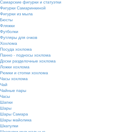
Самарские фигурки и статуэтки
Фигурки Самаринкиной
Фигурки из мыла
Бюсты
Фляжки
Футболки
Футляры для очков
Хохлома
Посуда хохлома
Панно - подносы хохлома
Доски разделочные хохлома
Ложки хохлома
Рюмки и стопки хохлома
Часы хохлома
Чай
Чайные пары
Часы
Шапки
Шары
Шары Самара
Шары майолика
Шкатулки
Шкатулки музыкальные