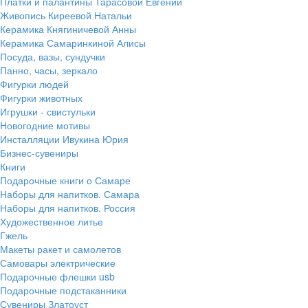
Платки и палантины Тарасовой Евгении
Живопись Киреевой Натальи
Керамика Княгиничевой Анны
Керамика Самаринкиной Алисы
Посуда, вазы, сундучки
Панно, часы, зеркало
Фигурки людей
Фигурки животных
Игрушки - свистульки
Новогодние мотивы
Инсталляции Ивукина Юрия
Бизнес-сувениры
Книги
Подарочные книги о Самаре
Наборы для напитков. Самара
Наборы для напитков. Россия
Художественное литье
Гжель
Макеты ракет и самолетов
Самовары электрические
Подарочные флешки usb
Подарочные подстаканники
Сувениры Златоуст