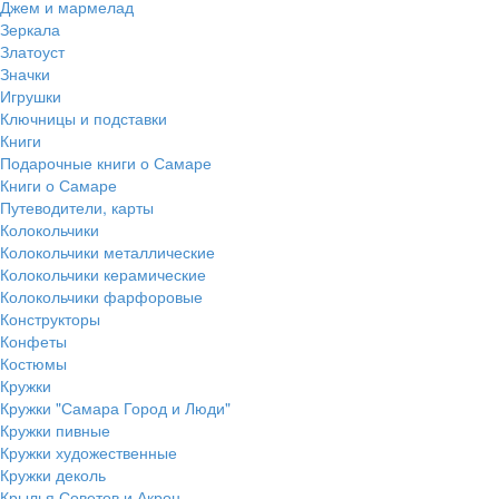
Джем и мармелад
Зеркала
Златоуст
Значки
Игрушки
Ключницы и подставки
Книги
Подарочные книги о Самаре
Книги о Самаре
Путеводители, карты
Колокольчики
Колокольчики металлические
Колокольчики керамические
Колокольчики фарфоровые
Конструкторы
Конфеты
Костюмы
Кружки
Кружки "Самара Город и Люди"
Кружки пивные
Кружки художественные
Кружки деколь
Крылья Советов и Акрон