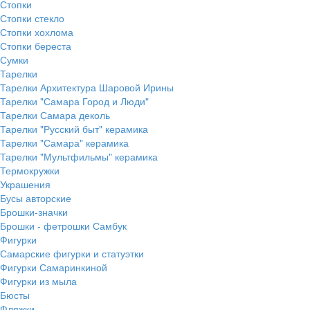
Стопки
Стопки стекло
Стопки хохлома
Стопки береста
Сумки
Тарелки
Тарелки Архитектура Шаровой Ирины
Тарелки "Самара Город и Люди"
Тарелки Самара деколь
Тарелки "Русский быт" керамика
Тарелки "Самара" керамика
Тарелки "Мультфильмы" керамика
Термокружки
Украшения
Бусы авторские
Брошки-значки
Брошки - фетрошки Самбук
Фигурки
Самарские фигурки и статуэтки
Фигурки Самаринкиной
Фигурки из мыла
Бюсты
Фляжки