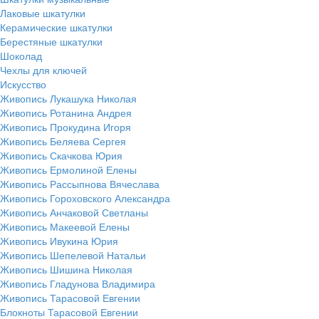
Лаковые шкатулки
Керамические шкатулки
Берестяные шкатулки
Шоколад
Чехлы для ключей
Искусство
Живопись Лукашука Николая
Живопись Ротанина Андрея
Живопись Прокудина Игоря
Живопись Беляева Сергея
Живопись Скачкова Юрия
Живопись Ермолиной Елены
Живопись Рассыпнова Вячеслава
Живопись Гороховского Александра
Живопись Анчаковой Светланы
Живопись Макеевой Елены
Живопись Ивукина Юрия
Живопись Шепелевой Натальи
Живопись Шишина Николая
Живопись Гладунова Владимира
Живопись Тарасовой Евгении
Блокноты Тарасовой Евгении