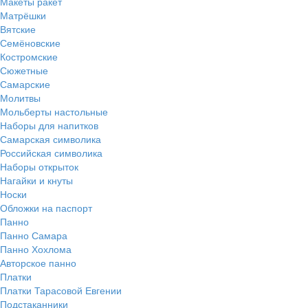
Макеты ракет
Матрёшки
Вятские
Семёновские
Костромские
Сюжетные
Самарские
Молитвы
Мольберты настольные
Наборы для напитков
Самарская символика
Российская символика
Наборы открыток
Нагайки и кнуты
Носки
Обложки на паспорт
Панно
Панно Самара
Панно Хохлома
Авторское панно
Платки
Платки Тарасовой Евгении
Подстаканники