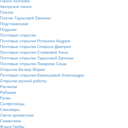
Панно Хохлома
Авторское панно
Платки
Платки Тарасовой Евгении
Подстаканники
Подушки
Почтовые открытки
Почтовые открытки Ротанина Андрея
Почтовые открытки Спироса Дмитрия
Почтовые открытки Сливковой Анны
Почтовые открытки Тарасовой Евгении
Почтовые открытки Лазарева Саши
Открытки Беткер Марии
Почтовые открытки Каманцевой Александры
Открытки ручной работы
Расчески
Рубашки
Ручки
Салфетницы
Самовары
Свечи ароматные
Символика
Флаги Гербы