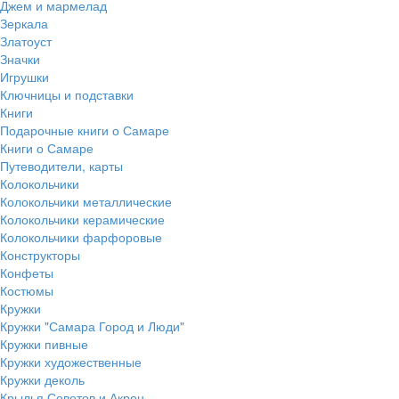
Джем и мармелад
Зеркала
Златоуст
Значки
Игрушки
Ключницы и подставки
Книги
Подарочные книги о Самаре
Книги о Самаре
Путеводители, карты
Колокольчики
Колокольчики металлические
Колокольчики керамические
Колокольчики фарфоровые
Конструкторы
Конфеты
Костюмы
Кружки
Кружки "Самара Город и Люди"
Кружки пивные
Кружки художественные
Кружки деколь
Крылья Советов и Акрон