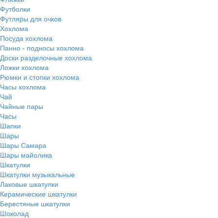
Футболки
Футляры для очков
Хохлома
Посуда хохлома
Панно - подносы хохлома
Доски разделочные хохлома
Ложки хохлома
Рюмки и стопки хохлома
Часы хохлома
Чай
Чайные пары
Часы
Шапки
Шары
Шары Самара
Шары майолика
Шкатулки
Шкатулки музыкальные
Лаковые шкатулки
Керамические шкатулки
Берестяные шкатулки
Шоколад