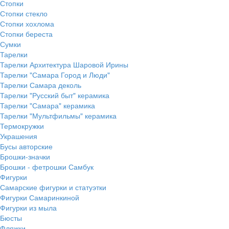
Стопки
Стопки стекло
Стопки хохлома
Стопки береста
Сумки
Тарелки
Тарелки Архитектура Шаровой Ирины
Тарелки "Самара Город и Люди"
Тарелки Самара деколь
Тарелки "Русский быт" керамика
Тарелки "Самара" керамика
Тарелки "Мультфильмы" керамика
Термокружки
Украшения
Бусы авторские
Брошки-значки
Брошки - фетрошки Самбук
Фигурки
Самарские фигурки и статуэтки
Фигурки Самаринкиной
Фигурки из мыла
Бюсты
Фляжки