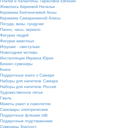
Платки и палантины Тарасовой Евгении
Живопись Киреевой Натальи
Керамика Княгиничевой Анны
Керамика Самаринкиной Алисы
Посуда, вазы, сундучки
Панно, часы, зеркало
Фигурки людей
Фигурки животных
Игрушки - свистульки
Новогодние мотивы
Инсталляции Ивукина Юрия
Бизнес-сувениры
Книги
Подарочные книги о Самаре
Наборы для напитков. Самара
Наборы для напитков. Россия
Художественное литье
Гжель
Макеты ракет и самолетов
Самовары электрические
Подарочные флешки usb
Подарочные подстаканники
Сувениры Златоуст