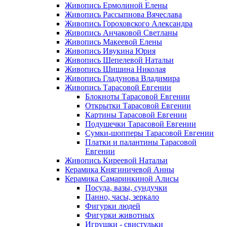
Живопись Ермолиной Елены
Живопись Рассыпнова Вячеслава
Живопись Гороховского Александра
Живопись Анчаковой Светланы
Живопись Макеевой Елены
Живопись Ивукина Юрия
Живопись Шепелевой Натальи
Живопись Шишина Николая
Живопись Гладунова Владимира
Живопись Тарасовой Евгении
Блокноты Тарасовой Евгении
Открытки Тарасовой Евгении
Картины Тарасовой Евгении
Подушечки Тарасовой Евгении
Сумки-шопперы Тарасовой Евгении
Платки и палантины Тарасовой
Евгении
Живопись Киреевой Натальи
Керамика Княгиничевой Анны
Керамика Самаринкиной Алисы
Посуда, вазы, сундучки
Панно, часы, зеркало
Фигурки людей
Фигурки животных
Игрушки - свистульки