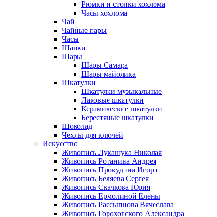
Рюмки и стопки хохлома
Часы хохлома
Чай
Чайные пары
Часы
Шапки
Шары
Шары Самара
Шары майолика
Шкатулки
Шкатулки музыкальные
Лаковые шкатулки
Керамические шкатулки
Берестяные шкатулки
Шоколад
Чехлы для ключей
Искусство
Живопись Лукашука Николая
Живопись Ротанина Андрея
Живопись Прокудина Игоря
Живопись Беляева Сергея
Живопись Скачкова Юрия
Живопись Ермолиной Елены
Живопись Рассыпнова Вячеслава
Живопись Гороховского Александра