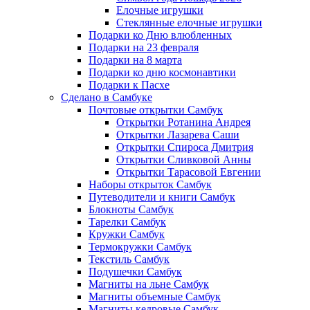
Елочные игрушки
Стеклянные елочные игрушки
Подарки ко Дню влюбленных
Подарки на 23 февраля
Подарки на 8 марта
Подарки ко дню космонавтики
Подарки к Пасхе
Сделано в Самбуке
Почтовые открытки Самбук
Открытки Ротанина Андрея
Открытки Лазарева Саши
Открытки Спироса Дмитрия
Открытки Сливковой Анны
Открытки Тарасовой Евгении
Наборы открыток Самбук
Путеводители и книги Самбук
Блокноты Самбук
Тарелки Самбук
Кружки Самбук
Термокружки Самбук
Текстиль Самбук
Подушечки Самбук
Магниты на льне Самбук
Магниты объемные Самбук
Магниты кедровые Самбук