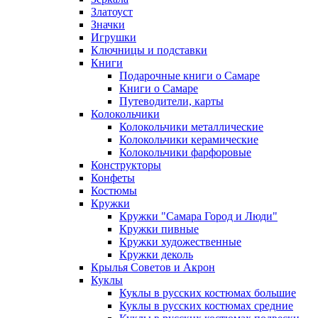
Златоуст
Значки
Игрушки
Ключницы и подставки
Книги
Подарочные книги о Самаре
Книги о Самаре
Путеводители, карты
Колокольчики
Колокольчики металлические
Колокольчики керамические
Колокольчики фарфоровые
Конструкторы
Конфеты
Костюмы
Кружки
Кружки "Самара Город и Люди"
Кружки пивные
Кружки художественные
Кружки деколь
Крылья Советов и Акрон
Куклы
Куклы в русских костюмах большие
Куклы в русских костюмах средние