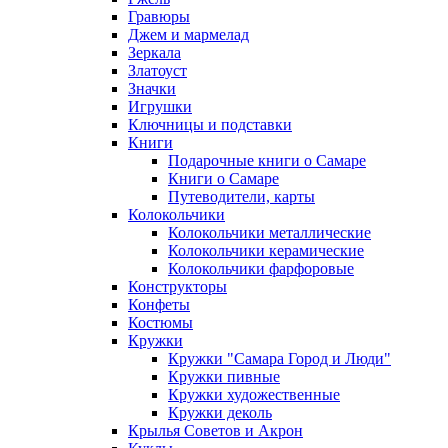
Гравюры
Джем и мармелад
Зеркала
Златоуст
Значки
Игрушки
Ключницы и подставки
Книги
Подарочные книги о Самаре
Книги о Самаре
Путеводители, карты
Колокольчики
Колокольчики металлические
Колокольчики керамические
Колокольчики фарфоровые
Конструкторы
Конфеты
Костюмы
Кружки
Кружки "Самара Город и Люди"
Кружки пивные
Кружки художественные
Кружки деколь
Крылья Советов и Акрон