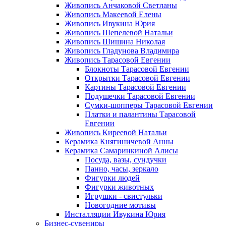
Живопись Анчаковой Светланы
Живопись Макеевой Елены
Живопись Ивукина Юрия
Живопись Шепелевой Натальи
Живопись Шишина Николая
Живопись Гладунова Владимира
Живопись Тарасовой Евгении
Блокноты Тарасовой Евгении
Открытки Тарасовой Евгении
Картины Тарасовой Евгении
Подушечки Тарасовой Евгении
Сумки-шопперы Тарасовой Евгении
Платки и палантины Тарасовой
Евгении
Живопись Киреевой Натальи
Керамика Княгиничевой Анны
Керамика Самаринкиной Алисы
Посуда, вазы, сундучки
Панно, часы, зеркало
Фигурки людей
Фигурки животных
Игрушки - свистульки
Новогодние мотивы
Инсталляции Ивукина Юрия
Бизнес-сувениры