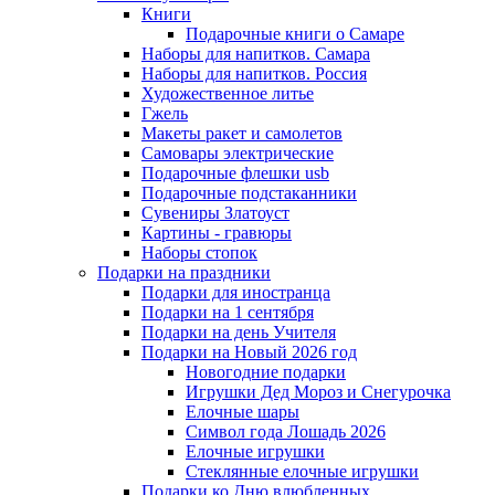
Книги
Подарочные книги о Самаре
Наборы для напитков. Самара
Наборы для напитков. Россия
Художественное литье
Гжель
Макеты ракет и самолетов
Самовары электрические
Подарочные флешки usb
Подарочные подстаканники
Сувениры Златоуст
Картины - гравюры
Наборы стопок
Подарки на праздники
Подарки для иностранца
Подарки на 1 сентября
Подарки на день Учителя
Подарки на Новый 2026 год
Новогодние подарки
Игрушки Дед Мороз и Снегурочка
Елочные шары
Символ года Лошадь 2026
Елочные игрушки
Стеклянные елочные игрушки
Подарки ко Дню влюбленных