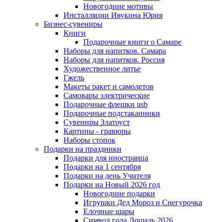
Новогодние мотивы
Инсталляции Ивукина Юрия
Бизнес-сувениры
Книги
Подарочные книги о Самаре
Наборы для напитков. Самара
Наборы для напитков. Россия
Художественное литье
Гжель
Макеты ракет и самолетов
Самовары электрические
Подарочные флешки usb
Подарочные подстаканники
Сувениры Златоуст
Картины - гравюры
Наборы стопок
Подарки на праздники
Подарки для иностранца
Подарки на 1 сентября
Подарки на день Учителя
Подарки на Новый 2026 год
Новогодние подарки
Игрушки Дед Мороз и Снегурочка
Елочные шары
Символ года Лошадь 2026