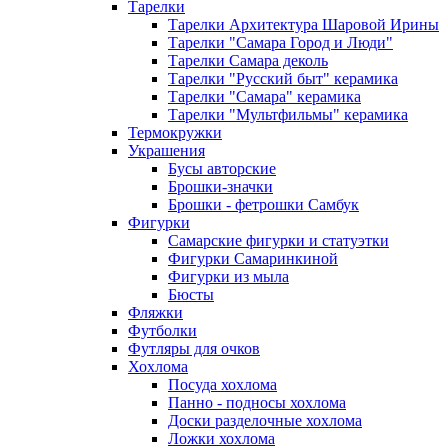
Тарелки
Тарелки Архитектура Шаровой Ирины
Тарелки "Самара Город и Люди"
Тарелки Самара деколь
Тарелки "Русский быт" керамика
Тарелки "Самара" керамика
Тарелки "Мультфильмы" керамика
Термокружки
Украшения
Бусы авторские
Брошки-значки
Брошки - фетрошки Самбук
Фигурки
Самарские фигурки и статуэтки
Фигурки Самаринкиной
Фигурки из мыла
Бюсты
Фляжки
Футболки
Футляры для очков
Хохлома
Посуда хохлома
Панно - подносы хохлома
Доски разделочные хохлома
Ложки хохлома