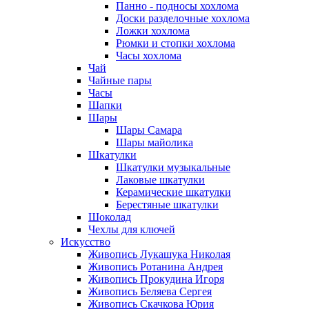
Панно - подносы хохлома
Доски разделочные хохлома
Ложки хохлома
Рюмки и стопки хохлома
Часы хохлома
Чай
Чайные пары
Часы
Шапки
Шары
Шары Самара
Шары майолика
Шкатулки
Шкатулки музыкальные
Лаковые шкатулки
Керамические шкатулки
Берестяные шкатулки
Шоколад
Чехлы для ключей
Искусство
Живопись Лукашука Николая
Живопись Ротанина Андрея
Живопись Прокудина Игоря
Живопись Беляева Сергея
Живопись Скачкова Юрия