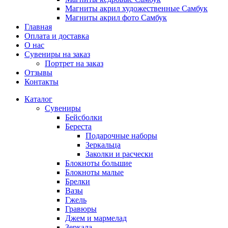
Магниты акрил художественные Самбук
Магниты акрил фото Самбук
Главная
Оплата и доставка
О нас
Сувениры на заказ
Портрет на заказ
Отзывы
Контакты
Каталог
Сувениры
Бейсболки
Береста
Подарочные наборы
Зеркальца
Заколки и расчески
Блокноты большие
Блокноты малые
Брелки
Вазы
Гжель
Гравюры
Джем и мармелад
Зеркала