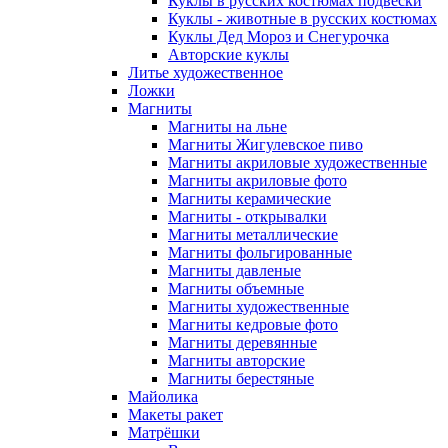
Куклы в русских костюмах подвески
Куклы - животные в русских костюмах
Куклы Дед Мороз и Снегурочка
Авторские куклы
Литье художественное
Ложки
Магниты
Магниты на льне
Магниты Жигулевское пиво
Магниты акриловые художественные
Магниты акриловые фото
Магниты керамические
Магниты - открывалки
Магниты металлические
Магниты фольгированные
Магниты давленые
Магниты объемные
Магниты художественные
Магниты кедровые фото
Магниты деревянные
Магниты авторские
Магниты берестяные
Майолика
Макеты ракет
Матрёшки