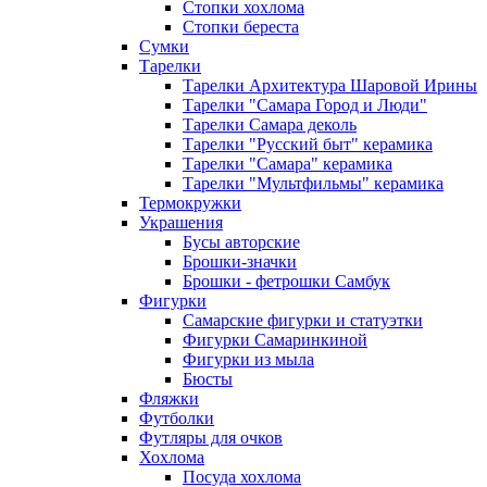
Стопки хохлома
Стопки береста
Сумки
Тарелки
Тарелки Архитектура Шаровой Ирины
Тарелки "Самара Город и Люди"
Тарелки Самара деколь
Тарелки "Русский быт" керамика
Тарелки "Самара" керамика
Тарелки "Мультфильмы" керамика
Термокружки
Украшения
Бусы авторские
Брошки-значки
Брошки - фетрошки Самбук
Фигурки
Самарские фигурки и статуэтки
Фигурки Самаринкиной
Фигурки из мыла
Бюсты
Фляжки
Футболки
Футляры для очков
Хохлома
Посуда хохлома