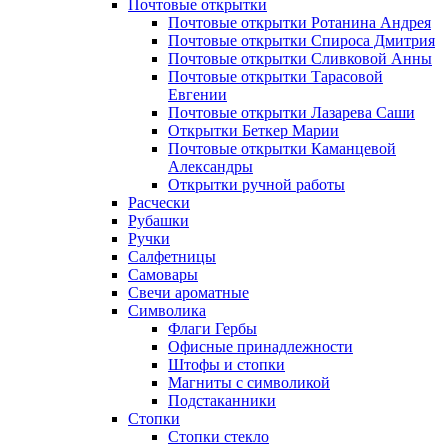
Почтовые открытки
Почтовые открытки Ротанина Андрея
Почтовые открытки Спироса Дмитрия
Почтовые открытки Сливковой Анны
Почтовые открытки Тарасовой
Евгении
Почтовые открытки Лазарева Саши
Открытки Беткер Марии
Почтовые открытки Каманцевой
Александры
Открытки ручной работы
Расчески
Рубашки
Ручки
Салфетницы
Самовары
Свечи ароматные
Символика
Флаги Гербы
Офисные принадлежности
Штофы и стопки
Магниты с символикой
Подстаканники
Стопки
Стопки стекло