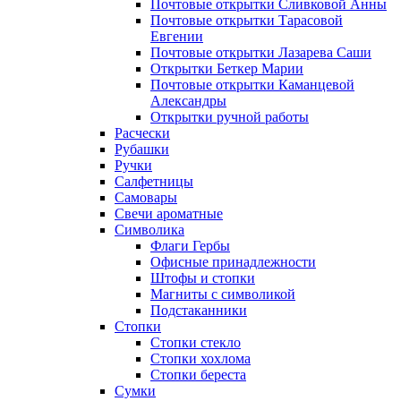
Почтовые открытки Сливковой Анны
Почтовые открытки Тарасовой
Евгении
Почтовые открытки Лазарева Саши
Открытки Беткер Марии
Почтовые открытки Каманцевой
Александры
Открытки ручной работы
Расчески
Рубашки
Ручки
Салфетницы
Самовары
Свечи ароматные
Символика
Флаги Гербы
Офисные принадлежности
Штофы и стопки
Магниты с символикой
Подстаканники
Стопки
Стопки стекло
Стопки хохлома
Стопки береста
Сумки