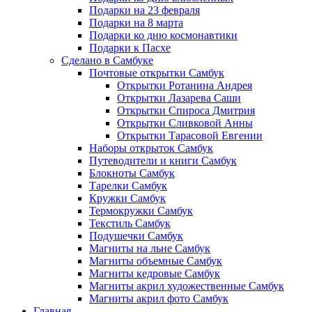
Подарки на 23 февраля
Подарки на 8 марта
Подарки ко дню космонавтики
Подарки к Пасхе
Сделано в Самбуке
Почтовые открытки Самбук
Открытки Ротанина Андрея
Открытки Лазарева Саши
Открытки Спироса Дмитрия
Открытки Сливковой Анны
Открытки Тарасовой Евгении
Наборы открыток Самбук
Путеводители и книги Самбук
Блокноты Самбук
Тарелки Самбук
Кружки Самбук
Термокружки Самбук
Текстиль Самбук
Подушечки Самбук
Магниты на льне Самбук
Магниты объемные Самбук
Магниты кедровые Самбук
Магниты акрил художественные Самбук
Магниты акрил фото Самбук
Главная