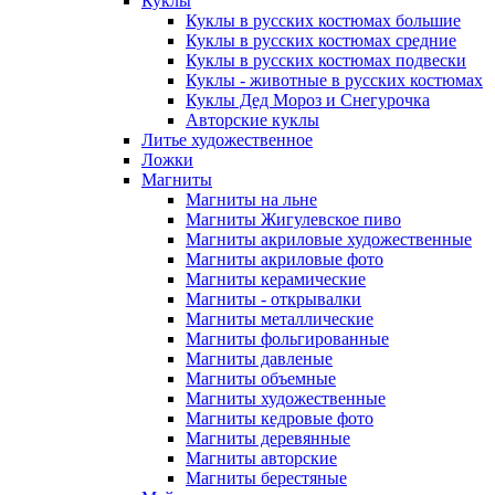
Куклы
Куклы в русских костюмах большие
Куклы в русских костюмах средние
Куклы в русских костюмах подвески
Куклы - животные в русских костюмах
Куклы Дед Мороз и Снегурочка
Авторские куклы
Литье художественное
Ложки
Магниты
Магниты на льне
Магниты Жигулевское пиво
Магниты акриловые художественные
Магниты акриловые фото
Магниты керамические
Магниты - открывалки
Магниты металлические
Магниты фольгированные
Магниты давленые
Магниты объемные
Магниты художественные
Магниты кедровые фото
Магниты деревянные
Магниты авторские
Магниты берестяные