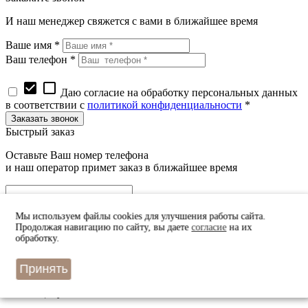
И наш менеджер свяжется с вами в ближайшее время
Ваше имя *
Ваш телефон *
check_box
check_box_outline_blank
Даю согласие на обработку персональных данных
в соответствии с
политикой конфиденциальности
*
Быстрый заказ
Оставьте Ваш номер телефона
и наш оператор примет заказ в ближайшее время
Мы используем файлы cookies для улучшения работы сайта.
Продолжая навигацию по сайту, вы даете
согласие
на их
обработку.
check_box
check_box_outline_blank
Даю согласие на обработку персональных данных
в соответствии с
политикой конфиденциальности
*
Принять
Узнать цену