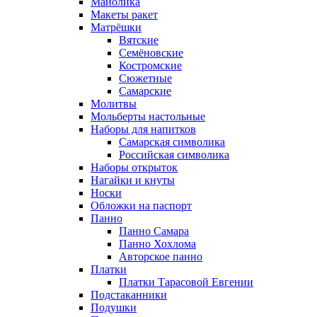
Майолика
Макеты ракет
Матрёшки
Вятские
Семёновские
Костромские
Сюжетные
Самарские
Молитвы
Мольберты настольные
Наборы для напитков
Самарская символика
Российская символика
Наборы открыток
Нагайки и кнуты
Носки
Обложки на паспорт
Панно
Панно Самара
Панно Хохлома
Авторское панно
Платки
Платки Тарасовой Евгении
Подстаканники
Подушки