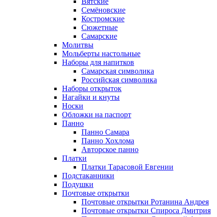
Вятские
Семёновские
Костромские
Сюжетные
Самарские
Молитвы
Мольберты настольные
Наборы для напитков
Самарская символика
Российская символика
Наборы открыток
Нагайки и кнуты
Носки
Обложки на паспорт
Панно
Панно Самара
Панно Хохлома
Авторское панно
Платки
Платки Тарасовой Евгении
Подстаканники
Подушки
Почтовые открытки
Почтовые открытки Ротанина Андрея
Почтовые открытки Спироса Дмитрия