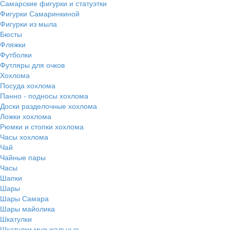
Самарские фигурки и статуэтки
Фигурки Самаринкиной
Фигурки из мыла
Бюсты
Фляжки
Футболки
Футляры для очков
Хохлома
Посуда хохлома
Панно - подносы хохлома
Доски разделочные хохлома
Ложки хохлома
Рюмки и стопки хохлома
Часы хохлома
Чай
Чайные пары
Часы
Шапки
Шары
Шары Самара
Шары майолика
Шкатулки
Шкатулки музыкальные