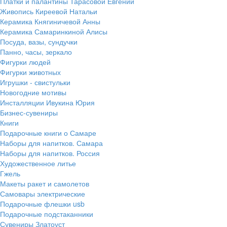
Платки и палантины Тарасовой Евгении
Живопись Киреевой Натальи
Керамика Княгиничевой Анны
Керамика Самаринкиной Алисы
Посуда, вазы, сундучки
Панно, часы, зеркало
Фигурки людей
Фигурки животных
Игрушки - свистульки
Новогодние мотивы
Инсталляции Ивукина Юрия
Бизнес-сувениры
Книги
Подарочные книги о Самаре
Наборы для напитков. Самара
Наборы для напитков. Россия
Художественное литье
Гжель
Макеты ракет и самолетов
Самовары электрические
Подарочные флешки usb
Подарочные подстаканники
Сувениры Златоуст