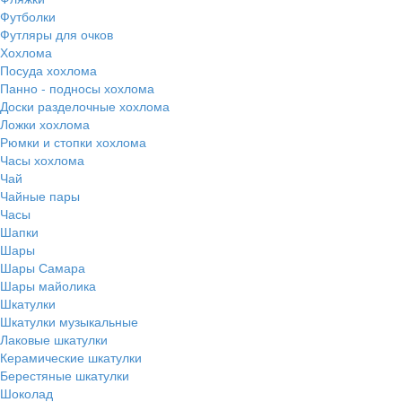
Футболки
Футляры для очков
Хохлома
Посуда хохлома
Панно - подносы хохлома
Доски разделочные хохлома
Ложки хохлома
Рюмки и стопки хохлома
Часы хохлома
Чай
Чайные пары
Часы
Шапки
Шары
Шары Самара
Шары майолика
Шкатулки
Шкатулки музыкальные
Лаковые шкатулки
Керамические шкатулки
Берестяные шкатулки
Шоколад