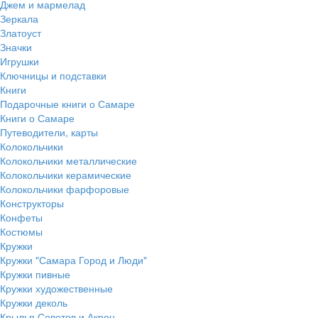
Джем и мармелад
Зеркала
Златоуст
Значки
Игрушки
Ключницы и подставки
Книги
Подарочные книги о Самаре
Книги о Самаре
Путеводители, карты
Колокольчики
Колокольчики металлические
Колокольчики керамические
Колокольчики фарфоровые
Конструкторы
Конфеты
Костюмы
Кружки
Кружки "Самара Город и Люди"
Кружки пивные
Кружки художественные
Кружки деколь
Крылья Советов и Акрон