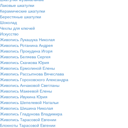
Лаковые шкатулки
Керамические шкатулки
Берестяные шкатулки
Шоколад
Чехлы для ключей
Искусство
Живопись Лукашука Николая
Живопись Ротанина Андрея
Живопись Прокудина Игоря
Живопись Беляева Сергея
Живопись Скачкова Юрия
Живопись Ермолиной Елены
Живопись Рассыпнова Вячеслава
Живопись Гороховского Александра
Живопись Анчаковой Светланы
Живопись Макеевой Елены
Живопись Ивукина Юрия
Живопись Шепелевой Натальи
Живопись Шишина Николая
Живопись Гладунова Владимира
Живопись Тарасовой Евгении
Блокноты Тарасовой Евгении