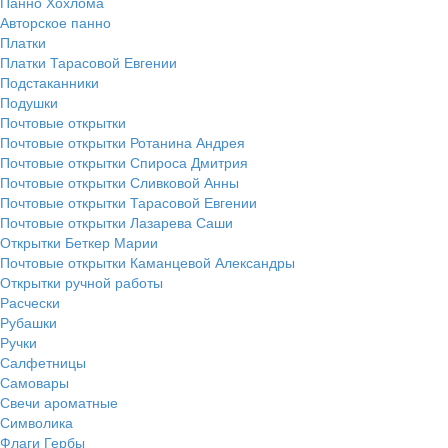
Панно Хохлома
Авторское панно
Платки
Платки Тарасовой Евгении
Подстаканники
Подушки
Почтовые открытки
Почтовые открытки Ротанина Андрея
Почтовые открытки Спироса Дмитрия
Почтовые открытки Сливковой Анны
Почтовые открытки Тарасовой Евгении
Почтовые открытки Лазарева Саши
Открытки Беткер Марии
Почтовые открытки Каманцевой Александры
Открытки ручной работы
Расчески
Рубашки
Ручки
Салфетницы
Самовары
Свечи ароматные
Символика
Флаги Гербы