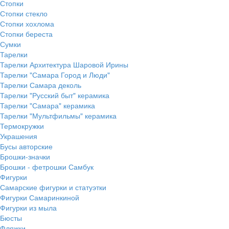
Стопки
Стопки стекло
Стопки хохлома
Стопки береста
Сумки
Тарелки
Тарелки Архитектура Шаровой Ирины
Тарелки "Самара Город и Люди"
Тарелки Самара деколь
Тарелки "Русский быт" керамика
Тарелки "Самара" керамика
Тарелки "Мультфильмы" керамика
Термокружки
Украшения
Бусы авторские
Брошки-значки
Брошки - фетрошки Самбук
Фигурки
Самарские фигурки и статуэтки
Фигурки Самаринкиной
Фигурки из мыла
Бюсты
Фляжки