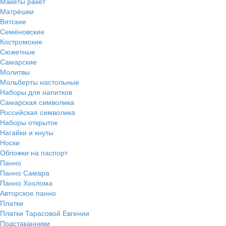
Макеты ракет
Матрёшки
Вятские
Семёновские
Костромские
Сюжетные
Самарские
Молитвы
Мольберты настольные
Наборы для напитков
Самарская символика
Российская символика
Наборы открыток
Нагайки и кнуты
Носки
Обложки на паспорт
Панно
Панно Самара
Панно Хохлома
Авторское панно
Платки
Платки Тарасовой Евгении
Подстаканники