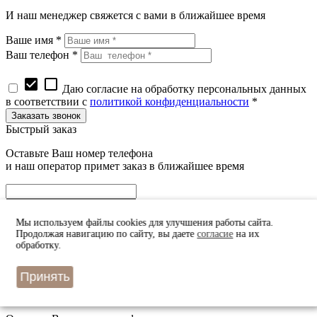
И наш менеджер свяжется с вами в ближайшее время
Ваше имя *
Ваш телефон *
check_box
check_box_outline_blank
Даю согласие на обработку персональных данных
в соответствии с
политикой конфиденциальности
*
Быстрый заказ
Оставьте Ваш номер телефона
и наш оператор примет заказ в ближайшее время
Мы используем файлы cookies для улучшения работы сайта.
Продолжая навигацию по сайту, вы даете
согласие
на их
обработку.
check_box
check_box_outline_blank
Даю согласие на обработку персональных данных
в соответствии с
политикой конфиденциальности
*
Принять
Узнать цену