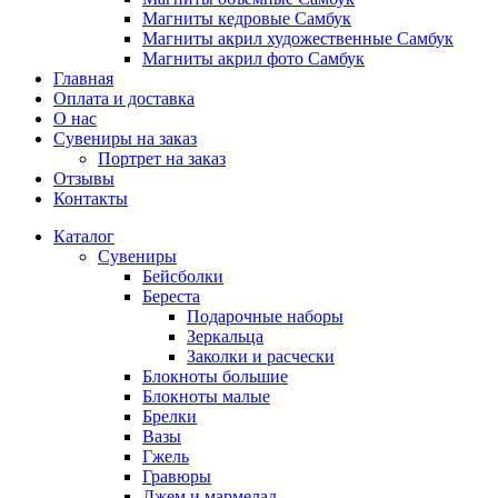
Магниты кедровые Самбук
Магниты акрил художественные Самбук
Магниты акрил фото Самбук
Главная
Оплата и доставка
О нас
Сувениры на заказ
Портрет на заказ
Отзывы
Контакты
Каталог
Сувениры
Бейсболки
Береста
Подарочные наборы
Зеркальца
Заколки и расчески
Блокноты большие
Блокноты малые
Брелки
Вазы
Гжель
Гравюры
Джем и мармелад