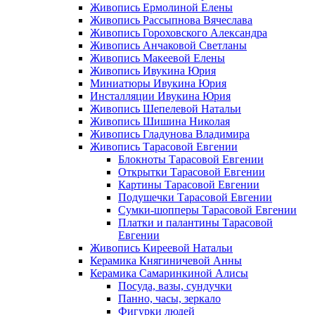
Живопись Ермолиной Елены
Живопись Рассыпнова Вячеслава
Живопись Гороховского Александра
Живопись Анчаковой Светланы
Живопись Макеевой Елены
Живопись Ивукина Юрия
Миниатюры Ивукина Юрия
Инсталляции Ивукина Юрия
Живопись Шепелевой Натальи
Живопись Шишина Николая
Живопись Гладунова Владимира
Живопись Тарасовой Евгении
Блокноты Тарасовой Евгении
Открытки Тарасовой Евгении
Картины Тарасовой Евгении
Подушечки Тарасовой Евгении
Сумки-шопперы Тарасовой Евгении
Платки и палантины Тарасовой
Евгении
Живопись Киреевой Натальи
Керамика Княгиничевой Анны
Керамика Самаринкиной Алисы
Посуда, вазы, сундучки
Панно, часы, зеркало
Фигурки людей