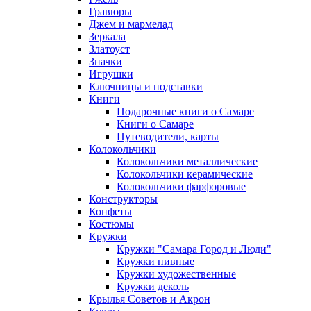
Гравюры
Джем и мармелад
Зеркала
Златоуст
Значки
Игрушки
Ключницы и подставки
Книги
Подарочные книги о Самаре
Книги о Самаре
Путеводители, карты
Колокольчики
Колокольчики металлические
Колокольчики керамические
Колокольчики фарфоровые
Конструкторы
Конфеты
Костюмы
Кружки
Кружки "Самара Город и Люди"
Кружки пивные
Кружки художественные
Кружки деколь
Крылья Советов и Акрон