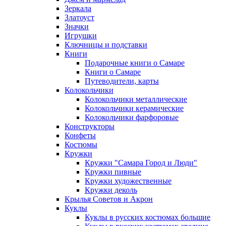
Зеркала
Златоуст
Значки
Игрушки
Ключницы и подставки
Книги
Подарочные книги о Самаре
Книги о Самаре
Путеводители, карты
Колокольчики
Колокольчики металлические
Колокольчики керамические
Колокольчики фарфоровые
Конструкторы
Конфеты
Костюмы
Кружки
Кружки "Самара Город и Люди"
Кружки пивные
Кружки художественные
Кружки деколь
Крылья Советов и Акрон
Куклы
Куклы в русских костюмах большие