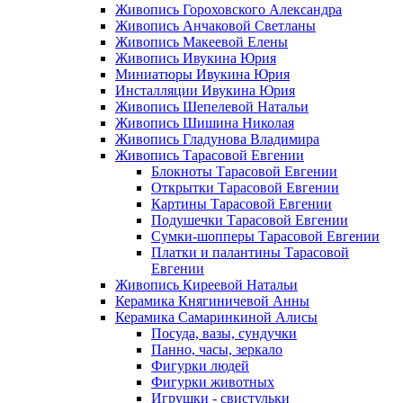
Живопись Гороховского Александра
Живопись Анчаковой Светланы
Живопись Макеевой Елены
Живопись Ивукина Юрия
Миниатюры Ивукина Юрия
Инсталляции Ивукина Юрия
Живопись Шепелевой Натальи
Живопись Шишина Николая
Живопись Гладунова Владимира
Живопись Тарасовой Евгении
Блокноты Тарасовой Евгении
Открытки Тарасовой Евгении
Картины Тарасовой Евгении
Подушечки Тарасовой Евгении
Сумки-шопперы Тарасовой Евгении
Платки и палантины Тарасовой
Евгении
Живопись Киреевой Натальи
Керамика Княгиничевой Анны
Керамика Самаринкиной Алисы
Посуда, вазы, сундучки
Панно, часы, зеркало
Фигурки людей
Фигурки животных
Игрушки - свистульки