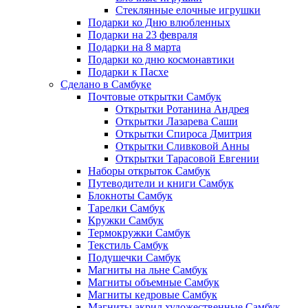
Стеклянные елочные игрушки
Подарки ко Дню влюбленных
Подарки на 23 февраля
Подарки на 8 марта
Подарки ко дню космонавтики
Подарки к Пасхе
Сделано в Самбуке
Почтовые открытки Самбук
Открытки Ротанина Андрея
Открытки Лазарева Саши
Открытки Спироса Дмитрия
Открытки Сливковой Анны
Открытки Тарасовой Евгении
Наборы открыток Самбук
Путеводители и книги Самбук
Блокноты Самбук
Тарелки Самбук
Кружки Самбук
Термокружки Самбук
Текстиль Самбук
Подушечки Самбук
Магниты на льне Самбук
Магниты объемные Самбук
Магниты кедровые Самбук
Магниты акрил художественные Самбук