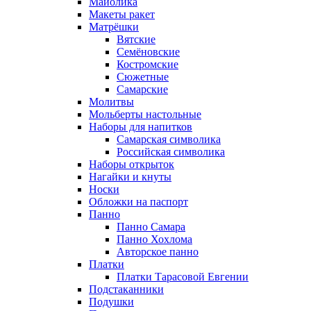
Майолика
Макеты ракет
Матрёшки
Вятские
Семёновские
Костромские
Сюжетные
Самарские
Молитвы
Мольберты настольные
Наборы для напитков
Самарская символика
Российская символика
Наборы открыток
Нагайки и кнуты
Носки
Обложки на паспорт
Панно
Панно Самара
Панно Хохлома
Авторское панно
Платки
Платки Тарасовой Евгении
Подстаканники
Подушки