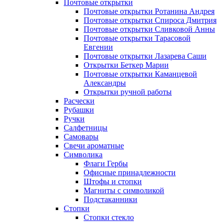
Почтовые открытки
Почтовые открытки Ротанина Андрея
Почтовые открытки Спироса Дмитрия
Почтовые открытки Сливковой Анны
Почтовые открытки Тарасовой
Евгении
Почтовые открытки Лазарева Саши
Открытки Беткер Марии
Почтовые открытки Каманцевой
Александры
Открытки ручной работы
Расчески
Рубашки
Ручки
Салфетницы
Самовары
Свечи ароматные
Символика
Флаги Гербы
Офисные принадлежности
Штофы и стопки
Магниты с символикой
Подстаканники
Стопки
Стопки стекло