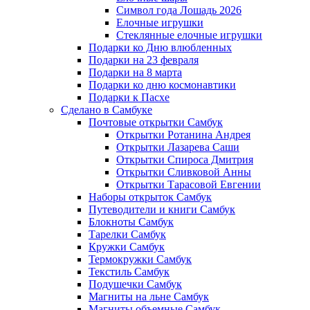
Символ года Лошадь 2026
Елочные игрушки
Стеклянные елочные игрушки
Подарки ко Дню влюбленных
Подарки на 23 февраля
Подарки на 8 марта
Подарки ко дню космонавтики
Подарки к Пасхе
Сделано в Самбуке
Почтовые открытки Самбук
Открытки Ротанина Андрея
Открытки Лазарева Саши
Открытки Спироса Дмитрия
Открытки Сливковой Анны
Открытки Тарасовой Евгении
Наборы открыток Самбук
Путеводители и книги Самбук
Блокноты Самбук
Тарелки Самбук
Кружки Самбук
Термокружки Самбук
Текстиль Самбук
Подушечки Самбук
Магниты на льне Самбук
Магниты объемные Самбук