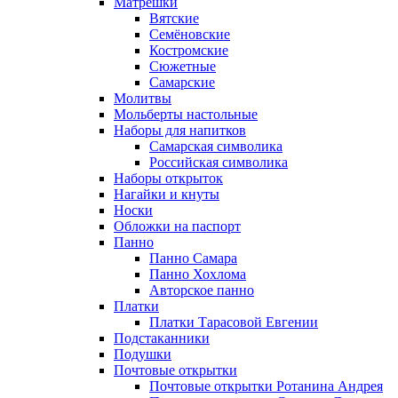
Матрёшки
Вятские
Семёновские
Костромские
Сюжетные
Самарские
Молитвы
Мольберты настольные
Наборы для напитков
Самарская символика
Российская символика
Наборы открыток
Нагайки и кнуты
Носки
Обложки на паспорт
Панно
Панно Самара
Панно Хохлома
Авторское панно
Платки
Платки Тарасовой Евгении
Подстаканники
Подушки
Почтовые открытки
Почтовые открытки Ротанина Андрея