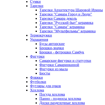
Сумки
Тарелки
Тарелки Архитектура Шаровой Ирины
Тарелки "Самара Город и Люди"
Тарелки Самара деколь
Тарелки "Русский быт" керамика
Тарелки "Самара" керамика
Тарелки "Мультфильмы" керамика
Термокружки
Украшения
Бусы авторские
Брошки-значки
Брошки - фетрошки Самбук
Фигурки
Самарские фигурки и статуэтки
Фигурки Самаринкиной
Фигурки из мыла
Бюсты
Фляжки
Футболки
Футляры для очков
Хохлома
Посуда хохлома
Панно - подносы хохлома
Доски разделочные хохлома