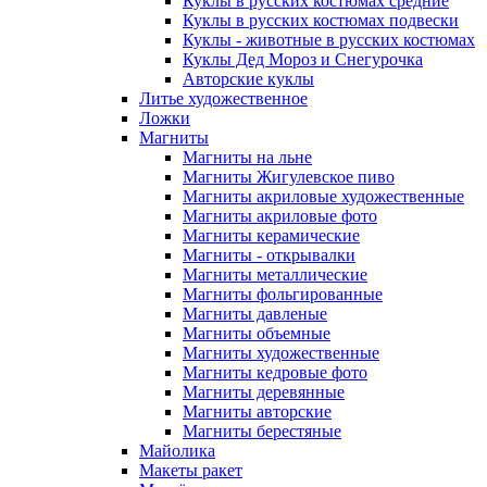
Куклы в русских костюмах средние
Куклы в русских костюмах подвески
Куклы - животные в русских костюмах
Куклы Дед Мороз и Снегурочка
Авторские куклы
Литье художественное
Ложки
Магниты
Магниты на льне
Магниты Жигулевское пиво
Магниты акриловые художественные
Магниты акриловые фото
Магниты керамические
Магниты - открывалки
Магниты металлические
Магниты фольгированные
Магниты давленые
Магниты объемные
Магниты художественные
Магниты кедровые фото
Магниты деревянные
Магниты авторские
Магниты берестяные
Майолика
Макеты ракет