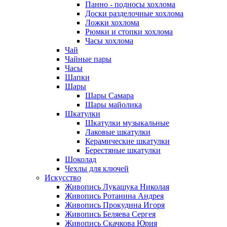
Панно - подносы хохлома
Доски разделочные хохлома
Ложки хохлома
Рюмки и стопки хохлома
Часы хохлома
Чай
Чайные пары
Часы
Шапки
Шары
Шары Самара
Шары майолика
Шкатулки
Шкатулки музыкальные
Лаковые шкатулки
Керамические шкатулки
Берестяные шкатулки
Шоколад
Чехлы для ключей
Искусство
Живопись Лукашука Николая
Живопись Ротанина Андрея
Живопись Прокудина Игоря
Живопись Беляева Сергея
Живопись Скачкова Юрия