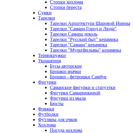
Стопки хохлома
Стопки береста
Сумки
Тарелки
Тарелки Архитектура Шаровой Ирины
Тарелки "Самара Город и Люди"
Тарелки Самара деколь
Тарелки "Русский быт" керамика
Тарелки "Самара" керамика
Тарелки "Мультфильмы" керамика
Термокружки
Украшения
Бусы авторские
Брошки-значки
Брошки - фетрошки Самбук
Фигурки
Самарские фигурки и статуэтки
Фигурки Самаринкиной
Фигурки из мыла
Бюсты
Фляжки
Футболки
Футляры для очков
Хохлома
Посуда хохлома