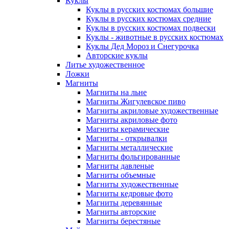
Куклы
Куклы в русских костюмах большие
Куклы в русских костюмах средние
Куклы в русских костюмах подвески
Куклы - животные в русских костюмах
Куклы Дед Мороз и Снегурочка
Авторские куклы
Литье художественное
Ложки
Магниты
Магниты на льне
Магниты Жигулевское пиво
Магниты акриловые художественные
Магниты акриловые фото
Магниты керамические
Магниты - открывалки
Магниты металлические
Магниты фольгированные
Магниты давленые
Магниты объемные
Магниты художественные
Магниты кедровые фото
Магниты деревянные
Магниты авторские
Магниты берестяные