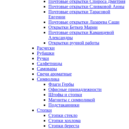
Почтовые открытки Спироса Дмитрия
Почтовые открытки Сливковой Анны
Почтовые открытки Тарасовой
Евгении
Почтовые открытки Лазарева Саши
Открытки Беткер Марии
Почтовые открытки Каманцевой
Александры
Открытки ручной работы
Расчески
Рубашки
Ручки
Салфетницы
Самовары
Свечи ароматные
Символика
Флаги Гербы
Офисные принадлежности
Штофы и стопки
Магниты с символикой
Подстаканники
Стопки
Стопки стекло
Стопки хохлома
Стопки береста