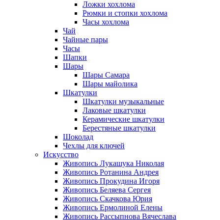
Ложки хохлома
Рюмки и стопки хохлома
Часы хохлома
Чай
Чайные пары
Часы
Шапки
Шары
Шары Самара
Шары майолика
Шкатулки
Шкатулки музыкальные
Лаковые шкатулки
Керамические шкатулки
Берестяные шкатулки
Шоколад
Чехлы для ключей
Искусство
Живопись Лукашука Николая
Живопись Ротанина Андрея
Живопись Прокудина Игоря
Живопись Беляева Сергея
Живопись Скачкова Юрия
Живопись Ермолиной Елены
Живопись Рассыпнова Вячеслава