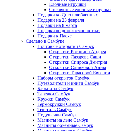
Елочные игрушки
Стеклянные елочные игрушки
Подарки ко Дню влюбленных
Подарки на 23 февраля
Подарки на 8 марта
Подарки ко дню космонавтики
Подарки к Пасхе
Сделано в Самбуке
Почтовые открытки Самбук
Открытки Ротанина Андрея
Открытки Лазарева Саши
Открытки Спироса Дмитрия
Открытки Сливковой Анны
Открытки Тарасовой Евгении
Наборы открыток Самбук
Путеводители и книги Самбук
Блокноты Самбук
Тарелки Самбук
Кружки Самбук
Термокружки Самбук
Текстиль Самбук
Подушечки Самбук
Магниты на льне Самбук
Магниты объемные Самбук
Магниты кедровые Самбук