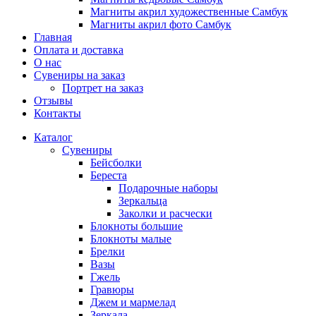
Магниты акрил художественные Самбук
Магниты акрил фото Самбук
Главная
Оплата и доставка
О нас
Сувениры на заказ
Портрет на заказ
Отзывы
Контакты
Каталог
Сувениры
Бейсболки
Береста
Подарочные наборы
Зеркальца
Заколки и расчески
Блокноты большие
Блокноты малые
Брелки
Вазы
Гжель
Гравюры
Джем и мармелад
Зеркала