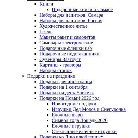
Книги
Подарочные книги о Самаре
Наборы для напитков. Самара
Наборы для напитков. Россия
Художественное литье
Гжель
Макеты ракет и самолетов
Самовары электрические
Подарочные флешки usb
Подарочные подстаканники
Сувениры Златоуст
Картины - гравюры
Наборы стопок
Подарки на праздники
Подарки для иностранца
Подарки на 1 сентября
Подарки на день Учителя
Подарки на Новый 2026 год
Новогодние подарки
Игрушки Дед Мороз и Снегурочка
Елочные шары
Символ года Лошадь 2026
Елочные игрушки
Стеклянные елочные игрушки
Подарки ко Дню влюбленных