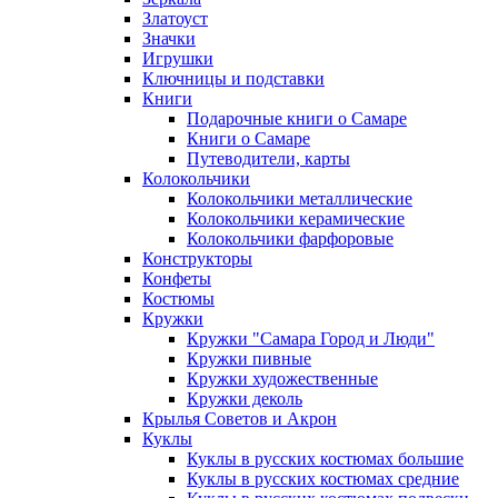
Златоуст
Значки
Игрушки
Ключницы и подставки
Книги
Подарочные книги о Самаре
Книги о Самаре
Путеводители, карты
Колокольчики
Колокольчики металлические
Колокольчики керамические
Колокольчики фарфоровые
Конструкторы
Конфеты
Костюмы
Кружки
Кружки "Самара Город и Люди"
Кружки пивные
Кружки художественные
Кружки деколь
Крылья Советов и Акрон
Куклы
Куклы в русских костюмах большие
Куклы в русских костюмах средние