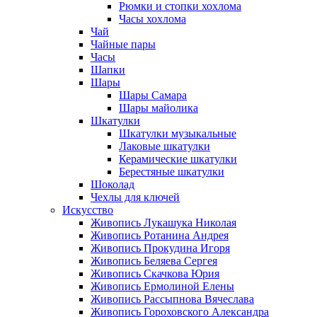
Рюмки и стопки хохлома
Часы хохлома
Чай
Чайные пары
Часы
Шапки
Шары
Шары Самара
Шары майолика
Шкатулки
Шкатулки музыкальные
Лаковые шкатулки
Керамические шкатулки
Берестяные шкатулки
Шоколад
Чехлы для ключей
Искусство
Живопись Лукашука Николая
Живопись Ротанина Андрея
Живопись Прокудина Игоря
Живопись Беляева Сергея
Живопись Скачкова Юрия
Живопись Ермолиной Елены
Живопись Рассыпнова Вячеслава
Живопись Гороховского Александра