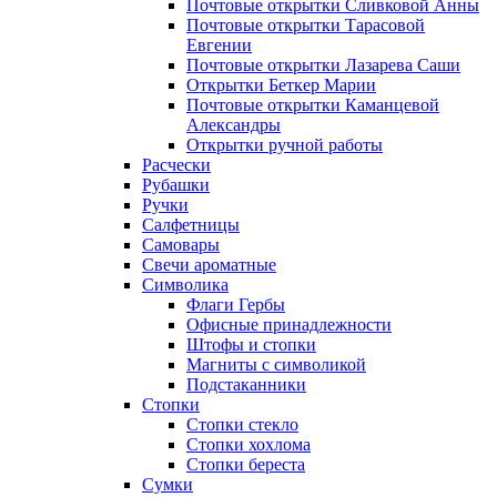
Почтовые открытки Сливковой Анны
Почтовые открытки Тарасовой
Евгении
Почтовые открытки Лазарева Саши
Открытки Беткер Марии
Почтовые открытки Каманцевой
Александры
Открытки ручной работы
Расчески
Рубашки
Ручки
Салфетницы
Самовары
Свечи ароматные
Символика
Флаги Гербы
Офисные принадлежности
Штофы и стопки
Магниты с символикой
Подстаканники
Стопки
Стопки стекло
Стопки хохлома
Стопки береста
Сумки