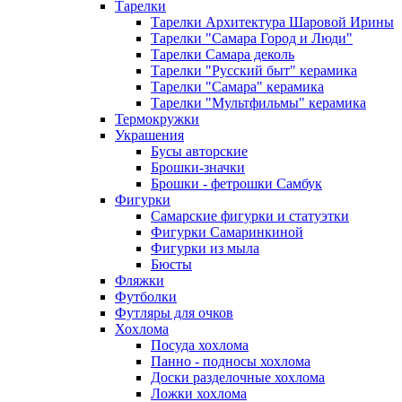
Тарелки
Тарелки Архитектура Шаровой Ирины
Тарелки "Самара Город и Люди"
Тарелки Самара деколь
Тарелки "Русский быт" керамика
Тарелки "Самара" керамика
Тарелки "Мультфильмы" керамика
Термокружки
Украшения
Бусы авторские
Брошки-значки
Брошки - фетрошки Самбук
Фигурки
Самарские фигурки и статуэтки
Фигурки Самаринкиной
Фигурки из мыла
Бюсты
Фляжки
Футболки
Футляры для очков
Хохлома
Посуда хохлома
Панно - подносы хохлома
Доски разделочные хохлома
Ложки хохлома