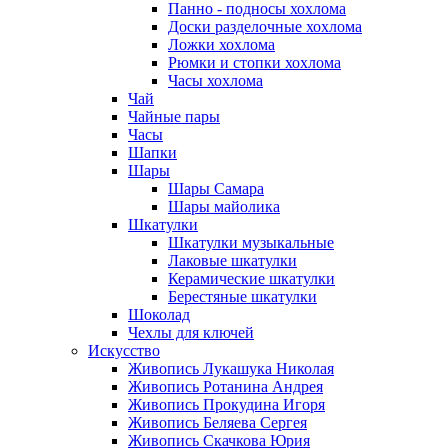
Панно - подносы хохлома
Доски разделочные хохлома
Ложки хохлома
Рюмки и стопки хохлома
Часы хохлома
Чай
Чайные пары
Часы
Шапки
Шары
Шары Самара
Шары майолика
Шкатулки
Шкатулки музыкальные
Лаковые шкатулки
Керамические шкатулки
Берестяные шкатулки
Шоколад
Чехлы для ключей
Искусство
Живопись Лукашука Николая
Живопись Ротанина Андрея
Живопись Прокудина Игоря
Живопись Беляева Сергея
Живопись Скачкова Юрия