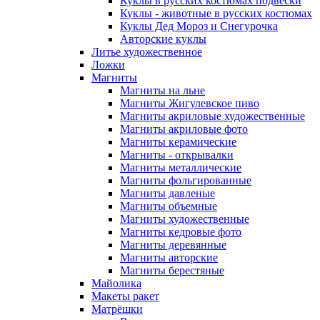
Куклы в русских костюмах подвески
Куклы - животные в русских костюмах
Куклы Дед Мороз и Снегурочка
Авторские куклы
Литье художественное
Ложки
Магниты
Магниты на льне
Магниты Жигулевское пиво
Магниты акриловые художественные
Магниты акриловые фото
Магниты керамические
Магниты - открывалки
Магниты металлические
Магниты фольгированные
Магниты давленые
Магниты объемные
Магниты художественные
Магниты кедровые фото
Магниты деревянные
Магниты авторские
Магниты берестяные
Майолика
Макеты ракет
Матрёшки