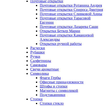
Почтовые открытки
Почтовые открытки Ротанина Андрея
Почтовые открытки Спироса Дмитрия
Почтовые открытки Сливковой Анны
Почтовые открытки Тарасовой
Евгении
Почтовые открытки Лазарева Саши
Открытки Беткер Марии
Почтовые открытки Каманцевой
Александры
Открытки ручной работы
Расчески
Рубашки
Ручки
Салфетницы
Самовары
Свечи ароматные
Символика
Флаги Гербы
Офисные принадлежности
Штофы и стопки
Магниты с символикой
Подстаканники
Стопки
Стопки стекло