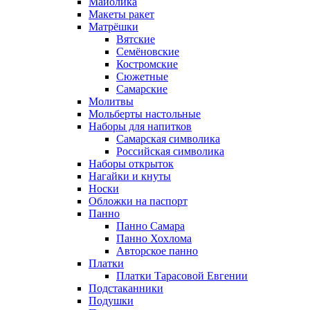
Майолика
Макеты ракет
Матрёшки
Вятские
Семёновские
Костромские
Сюжетные
Самарские
Молитвы
Мольберты настольные
Наборы для напитков
Самарская символика
Российская символика
Наборы открыток
Нагайки и кнуты
Носки
Обложки на паспорт
Панно
Панно Самара
Панно Хохлома
Авторское панно
Платки
Платки Тарасовой Евгении
Подстаканники
Подушки