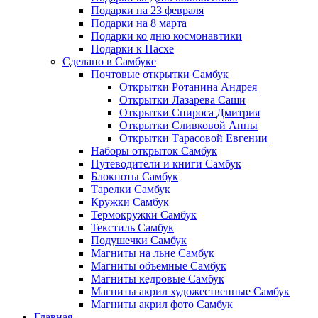
Подарки на 23 февраля
Подарки на 8 марта
Подарки ко дню космонавтики
Подарки к Пасхе
Сделано в Самбуке
Почтовые открытки Самбук
Открытки Ротанина Андрея
Открытки Лазарева Саши
Открытки Спироса Дмитрия
Открытки Сливковой Анны
Открытки Тарасовой Евгении
Наборы открыток Самбук
Путеводители и книги Самбук
Блокноты Самбук
Тарелки Самбук
Кружки Самбук
Термокружки Самбук
Текстиль Самбук
Подушечки Самбук
Магниты на льне Самбук
Магниты объемные Самбук
Магниты кедровые Самбук
Магниты акрил художественные Самбук
Магниты акрил фото Самбук
Главная