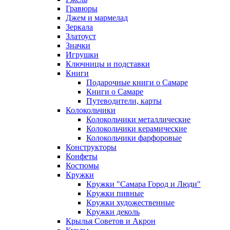
Гравюры
Джем и мармелад
Зеркала
Златоуст
Значки
Игрушки
Ключницы и подставки
Книги
Подарочные книги о Самаре
Книги о Самаре
Путеводители, карты
Колокольчики
Колокольчики металлические
Колокольчики керамические
Колокольчики фарфоровые
Конструкторы
Конфеты
Костюмы
Кружки
Кружки "Самара Город и Люди"
Кружки пивные
Кружки художественные
Кружки деколь
Крылья Советов и Акрон