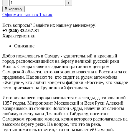
-
+
В корзину
Оформить заказ в 1 клик
Есть вопросы? Задайте их нашему менеджеру!
+7 (846) 332-67-81
Характеристики
Описание
Добро пожаловать в Самару - удивительный и красивый
город, расположившийся на берегу великой русской реки
Волги. Самара является административным центром
Самарской области, которая хорошо известна в России и за ее
пределами. Нас знают те, кто сидит за рулем автомобиля
«Жигули», кто любит конфеты фабрики «Россия», кто каждое
лето приезжает на Грушинский фестиваль.
История нашего города начинается с легенды, датированной
1357 годом. Митрополит Московский и Всея Руси Алексий,
возвращаясь из столицы Золотой Орды, излечив от слепоты
любимую жену хана Джанибека Тайдуллу, посетил в
Самарском урочище монаха, келия которого располагалась на
высоком берегу реки. На вопрос, что это за река,
пустынножитель ответил, что он называет её Самарой.