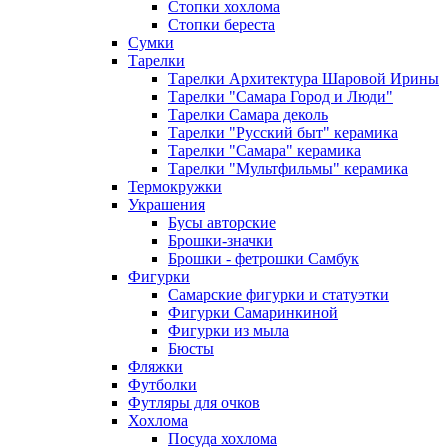
Стопки хохлома
Стопки береста
Сумки
Тарелки
Тарелки Архитектура Шаровой Ирины
Тарелки "Самара Город и Люди"
Тарелки Самара деколь
Тарелки "Русский быт" керамика
Тарелки "Самара" керамика
Тарелки "Мультфильмы" керамика
Термокружки
Украшения
Бусы авторские
Брошки-значки
Брошки - фетрошки Самбук
Фигурки
Самарские фигурки и статуэтки
Фигурки Самаринкиной
Фигурки из мыла
Бюсты
Фляжки
Футболки
Футляры для очков
Хохлома
Посуда хохлома