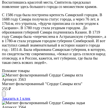
Восхитившись красотой места, Святитель предсказал
появление здесь большого города со множеством храмов.
С 1586 года была построена крепость Самарский городок. В
1688 году Самара получила статус города, а через 76 лет, в
1764-м, его утратила, «будучи приписана со всем уездом к
Сызрани». В 1780 году стала уездным городом. До
образования губерний Сама­ра подчинялась Казани. В 1719
году Самара была «перечислена в Астраханскую губернию», а
в 1780-м стала уездным городом губернии Симбирской. И вот
наступил самый зна­менательный в истории наше­го города
год - 1851-й. Была образована Самарская губер­ния, в которую,
по свидетель­ству современника, «бежал и здесь селился народ
отовсю­ду, и в России, кажется, нет губернии, где была бы
такая смесь всяких людей».
Похожие товары
Артикул: 3563
Магнит фольгированный "Сердце Самары яхта"
255 ₽
Заказать в 1 клик
Артикул: 3564