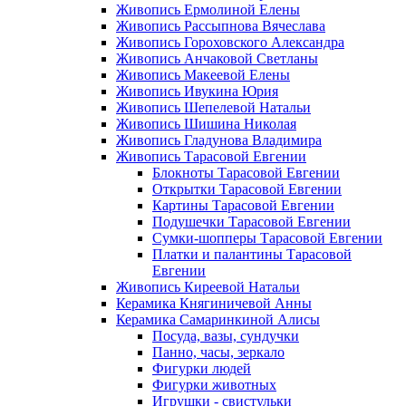
Живопись Ермолиной Елены
Живопись Рассыпнова Вячеслава
Живопись Гороховского Александра
Живопись Анчаковой Светланы
Живопись Макеевой Елены
Живопись Ивукина Юрия
Живопись Шепелевой Натальи
Живопись Шишина Николая
Живопись Гладунова Владимира
Живопись Тарасовой Евгении
Блокноты Тарасовой Евгении
Открытки Тарасовой Евгении
Картины Тарасовой Евгении
Подушечки Тарасовой Евгении
Сумки-шопперы Тарасовой Евгении
Платки и палантины Тарасовой
Евгении
Живопись Киреевой Натальи
Керамика Княгиничевой Анны
Керамика Самаринкиной Алисы
Посуда, вазы, сундучки
Панно, часы, зеркало
Фигурки людей
Фигурки животных
Игрушки - свистульки