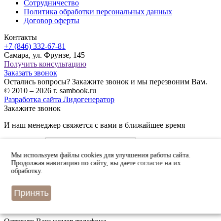
Сотрудничество
Политика обработки персональных данных
Договор оферты
Контакты
+7 (846) 332-67-81
Самара, ул. Фрунзе, 145
Получить консультацию
Заказать звонок
Остались вопросы? Закажите звонок и мы перезвоним Вам.
© 2010 – 2026 г. sambook.ru
Разработка сайта Лидогенератор
Закажите звонок
И наш менеджер свяжется с вами в ближайшее время
Ваше имя *
Ваш телефон *
Мы используем файлы cookies для улучшения работы сайта.
Продолжая навигацию по сайту, вы даете
согласие
на их
check_box
check_box_outline_blank
обработку.
Даю согласие на обработку персональных данных
в соответствии с
политикой конфиденциальности
*
Принять
Быстрый заказ