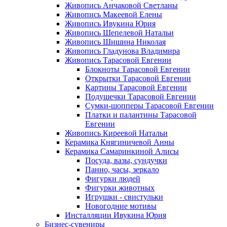
Живопись Анчаковой Светланы
Живопись Макеевой Елены
Живопись Ивукина Юрия
Живопись Шепелевой Натальи
Живопись Шишина Николая
Живопись Гладунова Владимира
Живопись Тарасовой Евгении
Блокноты Тарасовой Евгении
Открытки Тарасовой Евгении
Картины Тарасовой Евгении
Подушечки Тарасовой Евгении
Сумки-шопперы Тарасовой Евгении
Платки и палантины Тарасовой
Евгении
Живопись Киреевой Натальи
Керамика Княгиничевой Анны
Керамика Самаринкиной Алисы
Посуда, вазы, сундучки
Панно, часы, зеркало
Фигурки людей
Фигурки животных
Игрушки - свистульки
Новогодние мотивы
Инсталляции Ивукина Юрия
Бизнес-сувениры