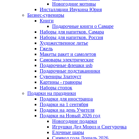
Новогодние мотивы
Инсталляции Ивукина Юрия
Бизнес-сувениры
Книги
Подарочные книги о Самаре
Наборы для напитков. Самара
Наборы для напитков. Россия
Художественное литье
Гжель
Макеты ракет и самолетов
Самовары электрические
Подарочные флешки usb
Подарочные подстаканники
Сувениры Златоуст
Картины - гравюры
Наборы стопок
Подарки на праздники
Подарки для иностранца
Подарки на 1 сентября
Подарки на день Учителя
Подарки на Новый 2026 год
Новогодние подарки
Игрушки Дед Мороз и Снегурочка
Елочные шары
Символ года Лошадь 2026