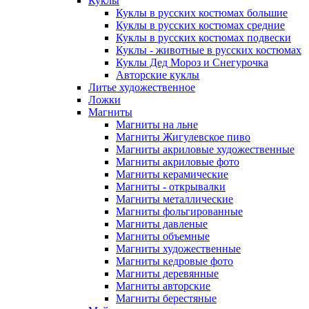
Куклы
Куклы в русских костюмах большие
Куклы в русских костюмах средние
Куклы в русских костюмах подвески
Куклы - животные в русских костюмах
Куклы Дед Мороз и Снегурочка
Авторские куклы
Литье художественное
Ложки
Магниты
Магниты на льне
Магниты Жигулевское пиво
Магниты акриловые художественные
Магниты акриловые фото
Магниты керамические
Магниты - открывалки
Магниты металлические
Магниты фольгированные
Магниты давленые
Магниты объемные
Магниты художественные
Магниты кедровые фото
Магниты деревянные
Магниты авторские
Магниты берестяные