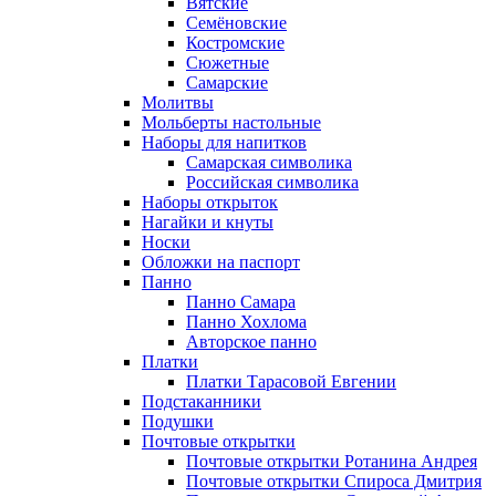
Вятские
Семёновские
Костромские
Сюжетные
Самарские
Молитвы
Мольберты настольные
Наборы для напитков
Самарская символика
Российская символика
Наборы открыток
Нагайки и кнуты
Носки
Обложки на паспорт
Панно
Панно Самара
Панно Хохлома
Авторское панно
Платки
Платки Тарасовой Евгении
Подстаканники
Подушки
Почтовые открытки
Почтовые открытки Ротанина Андрея
Почтовые открытки Спироса Дмитрия