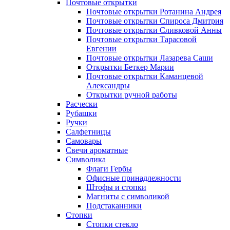
Почтовые открытки
Почтовые открытки Ротанина Андрея
Почтовые открытки Спироса Дмитрия
Почтовые открытки Сливковой Анны
Почтовые открытки Тарасовой
Евгении
Почтовые открытки Лазарева Саши
Открытки Беткер Марии
Почтовые открытки Каманцевой
Александры
Открытки ручной работы
Расчески
Рубашки
Ручки
Салфетницы
Самовары
Свечи ароматные
Символика
Флаги Гербы
Офисные принадлежности
Штофы и стопки
Магниты с символикой
Подстаканники
Стопки
Стопки стекло