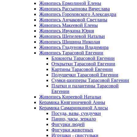
Живопись Ермолиной Елены
Живопись Рассыпнова Вячеслава
Живопись Гороховского Александра
Живопись Анчаковой Светланы
Живопись Макеевой Елены
Живопись Ивукина Юрия
Живопись Шепелевой Натальи
Живопись Шишина Николая
Живопись Гладунова Владимира
Живопись Тарасовой Евгении
Блокноты Тарасовой Евгении
Открытки Тарасовой Евгении
Картины Тарасовой Евгении
Подушечки Тарасовой Евгении
Сумки-шопперы Тарасовой Евгении
Платки и палантины Тарасовой
Евгении
Живопись Киреевой Натальи
Керамика Княгиничевой Анны
Керамика Самаринкиной Алисы
Посуда, вазы, сундучки
Панно, часы, зеркало
Фигурки людей
Фигурки животных
Игрушки - свистульки