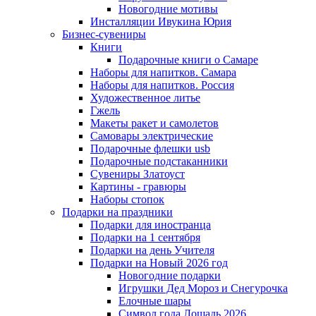
Новогодние мотивы
Инсталляции Ивукина Юрия
Бизнес-сувениры
Книги
Подарочные книги о Самаре
Наборы для напитков. Самара
Наборы для напитков. Россия
Художественное литье
Гжель
Макеты ракет и самолетов
Самовары электрические
Подарочные флешки usb
Подарочные подстаканники
Сувениры Златоуст
Картины - гравюры
Наборы стопок
Подарки на праздники
Подарки для иностранца
Подарки на 1 сентября
Подарки на день Учителя
Подарки на Новый 2026 год
Новогодние подарки
Игрушки Дед Мороз и Снегурочка
Елочные шары
Символ года Лошадь 2026