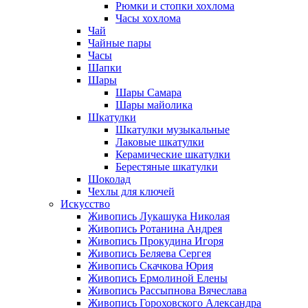
Рюмки и стопки хохлома
Часы хохлома
Чай
Чайные пары
Часы
Шапки
Шары
Шары Самара
Шары майолика
Шкатулки
Шкатулки музыкальные
Лаковые шкатулки
Керамические шкатулки
Берестяные шкатулки
Шоколад
Чехлы для ключей
Искусство
Живопись Лукашука Николая
Живопись Ротанина Андрея
Живопись Прокудина Игоря
Живопись Беляева Сергея
Живопись Скачкова Юрия
Живопись Ермолиной Елены
Живопись Рассыпнова Вячеслава
Живопись Гороховского Александра