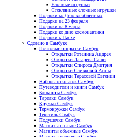
Елочные игрушки
Стеклянные елочные игрушки
Подарки ко Дню влюбленных
Подарки на 23 февраля
Подарки на 8 марта
Подарки ко дню космонавтики
Подарки к Пасхе
Сделано в Самбуке
Почтовые открытки Самбук
Открытки Ротанина Андрея
Открытки Лазарева Саши
Открытки Спироса Дмитрия
Открытки Сливковой Анны
Открытки Тарасовой Евгении
Наборы открыток Самбук
Путеводители и книги Самбук
Блокноты Самбук
Тарелки Самбук
Кружки Самбук
Термокружки Самбук
Текстиль Самбук
Подушечки Самбук
Магниты на льне Самбук
Магниты объемные Самбук
Магниты кедровые Самбук