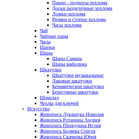
Панно - подносы хохлома
Доски разделочные хохлома
Ложки хохлома
Рюмки и стопки хохлома
Часы хохлома
Чай
Чайные пары
Часы
Шапки
Шары
Шары Самара
Шары майолика
Шкатулки
Шкатулки музыкальные
Лаковые шкатулки
Керамические шкатулки
Берестяные шкатулки
Шоколад
Чехлы для ключей
Искусство
Живопись Лукашука Николая
Живопись Ротанина Андрея
Живопись Прокудина Игоря
Живопись Беляева Сергея
Живопись Скачкова Юрия