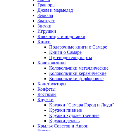
Гравюры
Джем и мармелад
Зеркала
Златоуст
Значки
Игрушки
Ключницы и подставки
Книги
Подарочные книги о Самаре
Книги о Самаре
Путеводители, карты
Колокольчики
Колокольчики металлические
Колокольчики керамические
Колокольчики фарфоровые
Конструкторы
Конфеты
Костюмы
Кружки
Кружки "Самара Город и Люди"
Кружки пивные
Кружки художественные
Кружки деколь
Крылья Советов и Акрон