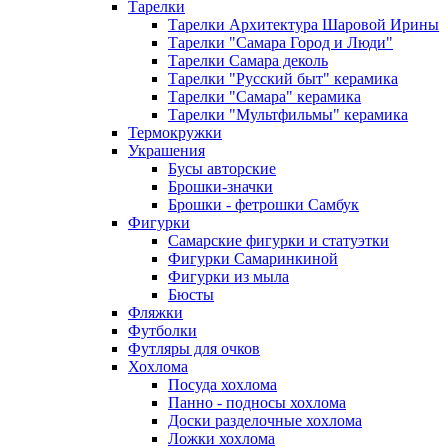
Тарелки
Тарелки Архитектура Шаровой Ирины
Тарелки "Самара Город и Люди"
Тарелки Самара деколь
Тарелки "Русский быт" керамика
Тарелки "Самара" керамика
Тарелки "Мультфильмы" керамика
Термокружки
Украшения
Бусы авторские
Брошки-значки
Брошки - фетрошки Самбук
Фигурки
Самарские фигурки и статуэтки
Фигурки Самаринкиной
Фигурки из мыла
Бюсты
Фляжки
Футболки
Футляры для очков
Хохлома
Посуда хохлома
Панно - подносы хохлома
Доски разделочные хохлома
Ложки хохлома