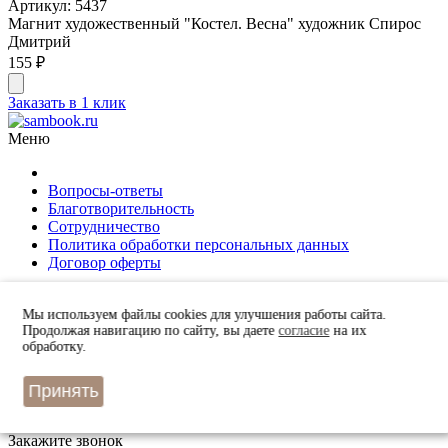
Артикул: 5437
Магнит художественный "Костел. Весна" художник Спирос
Дмитрий
155 ₽
Заказать в 1 клик
Меню
Вопросы-ответы
Благотворительность
Сотрудничество
Политика обработки персональных данных
Договор оферты
Контакты
+7 (846) 332-67-81
Мы используем файлы cookies для улучшения работы сайта.
Продолжая навигацию по сайту, вы даете
согласие
на их
Самара, ул. Фрунзе, 145
обработку.
Получить консультацию
Заказать звонок
Остались вопросы? Закажите звонок и мы перезвоним Вам.
Принять
© 2010 – 2026 г. sambook.ru
Разработка сайта Лидогенератор
Закажите звонок