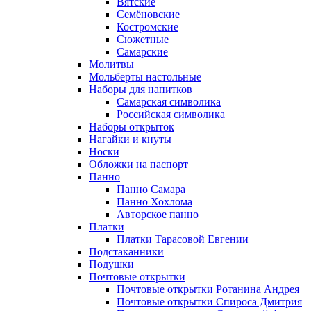
Вятские
Семёновские
Костромские
Сюжетные
Самарские
Молитвы
Мольберты настольные
Наборы для напитков
Самарская символика
Российская символика
Наборы открыток
Нагайки и кнуты
Носки
Обложки на паспорт
Панно
Панно Самара
Панно Хохлома
Авторское панно
Платки
Платки Тарасовой Евгении
Подстаканники
Подушки
Почтовые открытки
Почтовые открытки Ротанина Андрея
Почтовые открытки Спироса Дмитрия