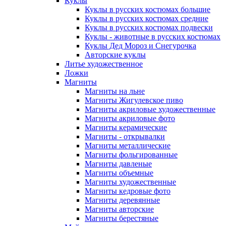
Куклы
Куклы в русских костюмах большие
Куклы в русских костюмах средние
Куклы в русских костюмах подвески
Куклы - животные в русских костюмах
Куклы Дед Мороз и Снегурочка
Авторские куклы
Литье художественное
Ложки
Магниты
Магниты на льне
Магниты Жигулевское пиво
Магниты акриловые художественные
Магниты акриловые фото
Магниты керамические
Магниты - открывалки
Магниты металлические
Магниты фольгированные
Магниты давленые
Магниты объемные
Магниты художественные
Магниты кедровые фото
Магниты деревянные
Магниты авторские
Магниты берестяные