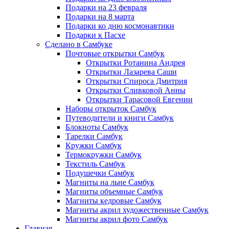
Подарки на 23 февраля
Подарки на 8 марта
Подарки ко дню космонавтики
Подарки к Пасхе
Сделано в Самбуке
Почтовые открытки Самбук
Открытки Ротанина Андрея
Открытки Лазарева Саши
Открытки Спироса Дмитрия
Открытки Сливковой Анны
Открытки Тарасовой Евгении
Наборы открыток Самбук
Путеводители и книги Самбук
Блокноты Самбук
Тарелки Самбук
Кружки Самбук
Термокружки Самбук
Текстиль Самбук
Подушечки Самбук
Магниты на льне Самбук
Магниты объемные Самбук
Магниты кедровые Самбук
Магниты акрил художественные Самбук
Магниты акрил фото Самбук
Главная