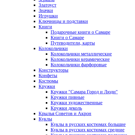
Златоуст
Значки
Игрушки
Ключницы и подставки
Книги
Подарочные книги о Самаре
Книги о Самаре
Путеводители, карты
Колокольчики
Колокольчики металлические
Колокольчики керамические
Колокольчики фарфоровые
Конструкторы
Конфеты
Костюмы
Кружки
Кружки "Самара Город и Люди"
Кружки пивные
Кружки художественные
Кружки деколь
Крылья Советов и Акрон
Куклы
Куклы в русских костюмах большие
Куклы в русских костюмах средние