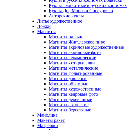
Куклы в русских костюмах подвески
Куклы - животные в русских костюмах
Куклы Дед Мороз и Снегурочка
Авторские куклы
Литье художественное
Ложки
Магниты
Магниты на льне
Магниты Жигулевское пиво
Магниты акриловые художественные
Магниты акриловые фото
Магниты керамические
Магниты - открывалки
Магниты металлические
Магниты фольгированные
Магниты давленые
Магниты объемные
Магниты художественные
Магниты кедровые фото
Магниты деревянные
Магниты авторские
Магниты берестяные
Майолика
Макеты ракет
Матрёшки