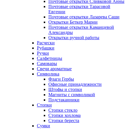
Почтовые открытки Сливковой Анны
Почтовые открытки Тарасовой
Евгении
Почтовые открытки Лазарева Саши
Открытки Беткер Марии
Почтовые открытки Каманцевой
Александры
Открытки ручной работы
Расчески
Рубашки
Ручки
Салфетницы
Самовары
Свечи ароматные
Символика
Флаги Гербы
Офисные принадлежности
Штофы и стопки
Магниты с символикой
Подстаканники
Стопки
Стопки стекло
Стопки хохлома
Стопки береста
Сумки