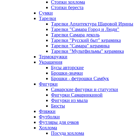
Стопки хохлома
Стопки береста
Сумки
Тарелки
Тарелки Архитектура Шаровой Ирины
Тарелки "Самара Город и Люди"
Тарелки Самара деколь
Тарелки "Русский быт" керамика
Тарелки "Самара" керамика
Тарелки "Мультфильмы" керамика
Термокружки
Украшения
Бусы авторские
Брошки-значки
Брошки - фетрошки Самбук
Фигурки
Самарские фигурки и статуэтки
Фигурки Самаринкиной
Фигурки из мыла
Бюсты
Фляжки
Футболки
Футляры для очков
Хохлома
Посуда хохлома