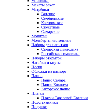
Майолика
Макеты ракет
Матрёшки
Вятские
Семёновские
Костромские
Сюжетные
Самарские
Молитвы
Мольберты настольные
Наборы для напитков
Самарская символика
Российская символика
Наборы открыток
Нагайки и кнуты
Носки
Обложки на паспорт
Панно
Панно Самара
Панно Хохлома
Авторское панно
Платки
Платки Тарасовой Евгении
Подстаканники
Подушки