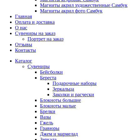
Магниты акрил художественные Самбук
Магниты акрил фото Самбук
Главная
Оплата и доставка
О нас
Сувениры на заказ
Портрет на заказ
Отзывы
Контакты
Каталог
Сувениры
Бейсболки
Береста
Подарочные наборы
Зеркальца
Заколки и расчески
Блокноты большие
Блокноты малые
Брелки
Вазы
Гжель
Гравюры
Джем и мармелад
Зеркала