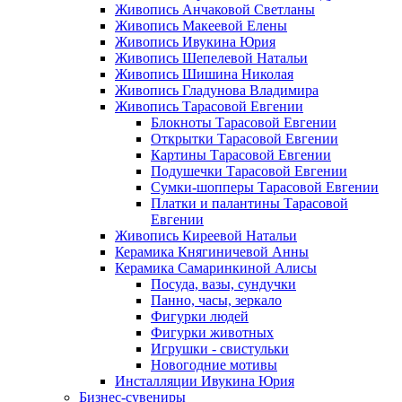
Живопись Анчаковой Светланы
Живопись Макеевой Елены
Живопись Ивукина Юрия
Живопись Шепелевой Натальи
Живопись Шишина Николая
Живопись Гладунова Владимира
Живопись Тарасовой Евгении
Блокноты Тарасовой Евгении
Открытки Тарасовой Евгении
Картины Тарасовой Евгении
Подушечки Тарасовой Евгении
Сумки-шопперы Тарасовой Евгении
Платки и палантины Тарасовой
Евгении
Живопись Киреевой Натальи
Керамика Княгиничевой Анны
Керамика Самаринкиной Алисы
Посуда, вазы, сундучки
Панно, часы, зеркало
Фигурки людей
Фигурки животных
Игрушки - свистульки
Новогодние мотивы
Инсталляции Ивукина Юрия
Бизнес-сувениры