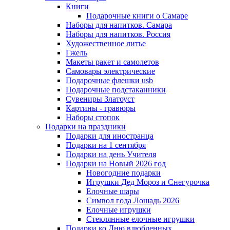
Книги
Подарочные книги о Самаре
Наборы для напитков. Самара
Наборы для напитков. Россия
Художественное литье
Гжель
Макеты ракет и самолетов
Самовары электрические
Подарочные флешки usb
Подарочные подстаканники
Сувениры Златоуст
Картины - гравюры
Наборы стопок
Подарки на праздники
Подарки для иностранца
Подарки на 1 сентября
Подарки на день Учителя
Подарки на Новый 2026 год
Новогодние подарки
Игрушки Дед Мороз и Снегурочка
Елочные шары
Символ года Лошадь 2026
Елочные игрушки
Стеклянные елочные игрушки
Подарки ко Дню влюбленных