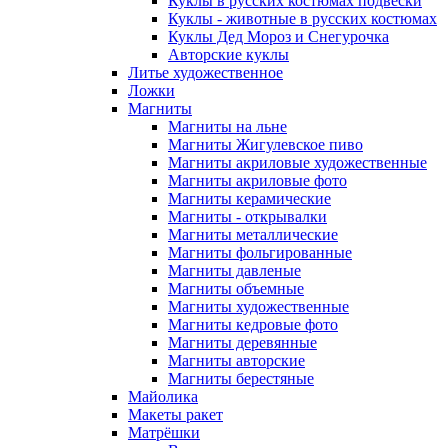
Куклы в русских костюмах подвески
Куклы - животные в русских костюмах
Куклы Дед Мороз и Снегурочка
Авторские куклы
Литье художественное
Ложки
Магниты
Магниты на льне
Магниты Жигулевское пиво
Магниты акриловые художественные
Магниты акриловые фото
Магниты керамические
Магниты - открывалки
Магниты металлические
Магниты фольгированные
Магниты давленые
Магниты объемные
Магниты художественные
Магниты кедровые фото
Магниты деревянные
Магниты авторские
Магниты берестяные
Майолика
Макеты ракет
Матрёшки