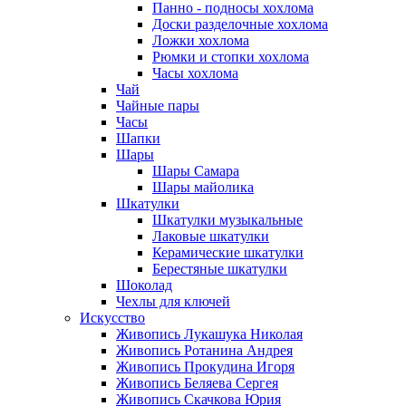
Панно - подносы хохлома
Доски разделочные хохлома
Ложки хохлома
Рюмки и стопки хохлома
Часы хохлома
Чай
Чайные пары
Часы
Шапки
Шары
Шары Самара
Шары майолика
Шкатулки
Шкатулки музыкальные
Лаковые шкатулки
Керамические шкатулки
Берестяные шкатулки
Шоколад
Чехлы для ключей
Искусство
Живопись Лукашука Николая
Живопись Ротанина Андрея
Живопись Прокудина Игоря
Живопись Беляева Сергея
Живопись Скачкова Юрия