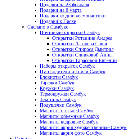
Подарки на 23 февраля
Подарки на 8 марта
Подарки ко дню космонавтики
Подарки к Пасхе
Сделано в Самбуке
Почтовые открытки Самбук
Открытки Ротанина Андрея
Открытки Лазарева Саши
Открытки Спироса Дмитрия
Открытки Сливковой Анны
Открытки Тарасовой Евгении
Наборы открыток Самбук
Путеводители и книги Самбук
Блокноты Самбук
Тарелки Самбук
Кружки Самбук
Термокружки Самбук
Текстиль Самбук
Подушечки Самбук
Магниты на льне Самбук
Магниты объемные Самбук
Магниты кедровые Самбук
Магниты акрил художественные Самбук
Магниты акрил фото Самбук
Главная