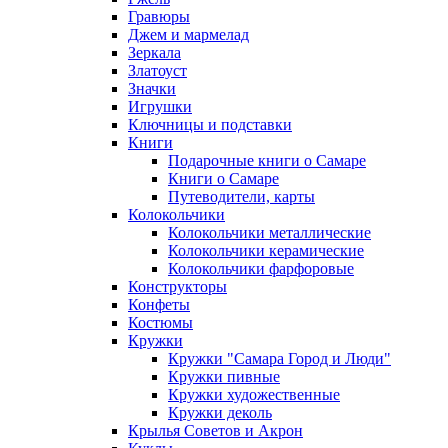
Гравюры
Джем и мармелад
Зеркала
Златоуст
Значки
Игрушки
Ключницы и подставки
Книги
Подарочные книги о Самаре
Книги о Самаре
Путеводители, карты
Колокольчики
Колокольчики металлические
Колокольчики керамические
Колокольчики фарфоровые
Конструкторы
Конфеты
Костюмы
Кружки
Кружки "Самара Город и Люди"
Кружки пивные
Кружки художественные
Кружки деколь
Крылья Советов и Акрон