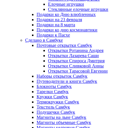
Елочные игрушки
Стеклянные елочные игрушки
Подарки ко Дню влюбленных
Подарки на 23 февраля
Подарки на 8 марта
Подарки ко дню космонавтики
Подарки к Пасхе
Сделано в Самбуке
Почтовые открытки Самбук
Открытки Ротанина Андрея
Открытки Лазарева Саши
Открытки Спироса Дмитрия
Открытки Сливковой Анны
Открытки Тарасовой Евгении
Наборы открыток Самбук
Путеводители и книги Самбук
Блокноты Самбук
Тарелки Самбук
Кружки Самбук
Термокружки Самбук
Текстиль Самбук
Подушечки Самбук
Магниты на льне Самбук
Магниты объемные Самбук
Магниты кедровые Самбук