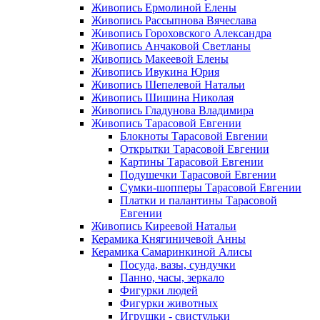
Живопись Ермолиной Елены
Живопись Рассыпнова Вячеслава
Живопись Гороховского Александра
Живопись Анчаковой Светланы
Живопись Макеевой Елены
Живопись Ивукина Юрия
Живопись Шепелевой Натальи
Живопись Шишина Николая
Живопись Гладунова Владимира
Живопись Тарасовой Евгении
Блокноты Тарасовой Евгении
Открытки Тарасовой Евгении
Картины Тарасовой Евгении
Подушечки Тарасовой Евгении
Сумки-шопперы Тарасовой Евгении
Платки и палантины Тарасовой
Евгении
Живопись Киреевой Натальи
Керамика Княгиничевой Анны
Керамика Самаринкиной Алисы
Посуда, вазы, сундучки
Панно, часы, зеркало
Фигурки людей
Фигурки животных
Игрушки - свистульки