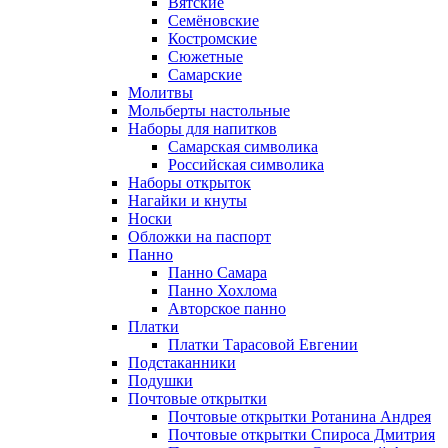
Вятские
Семёновские
Костромские
Сюжетные
Самарские
Молитвы
Мольберты настольные
Наборы для напитков
Самарская символика
Российская символика
Наборы открыток
Нагайки и кнуты
Носки
Обложки на паспорт
Панно
Панно Самара
Панно Хохлома
Авторское панно
Платки
Платки Тарасовой Евгении
Подстаканники
Подушки
Почтовые открытки
Почтовые открытки Ротанина Андрея
Почтовые открытки Спироса Дмитрия