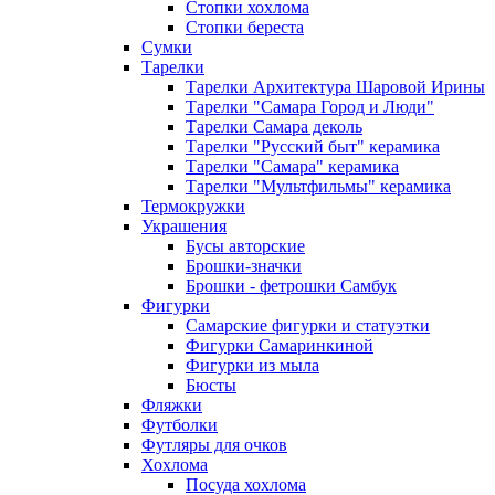
Стопки хохлома
Стопки береста
Сумки
Тарелки
Тарелки Архитектура Шаровой Ирины
Тарелки "Самара Город и Люди"
Тарелки Самара деколь
Тарелки "Русский быт" керамика
Тарелки "Самара" керамика
Тарелки "Мультфильмы" керамика
Термокружки
Украшения
Бусы авторские
Брошки-значки
Брошки - фетрошки Самбук
Фигурки
Самарские фигурки и статуэтки
Фигурки Самаринкиной
Фигурки из мыла
Бюсты
Фляжки
Футболки
Футляры для очков
Хохлома
Посуда хохлома