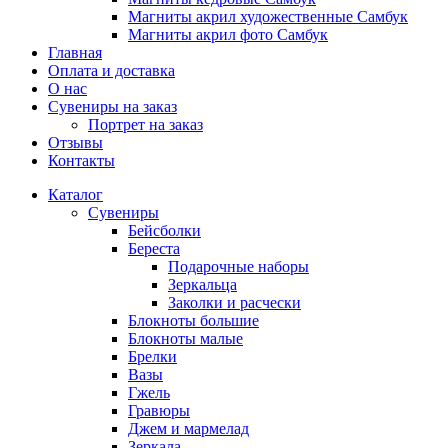
Магниты акрил художественные Самбук
Магниты акрил фото Самбук
Главная
Оплата и доставка
О нас
Сувениры на заказ
Портрет на заказ
Отзывы
Контакты
Каталог
Сувениры
Бейсболки
Береста
Подарочные наборы
Зеркальца
Заколки и расчески
Блокноты большие
Блокноты малые
Брелки
Вазы
Гжель
Гравюры
Джем и мармелад
Зеркала