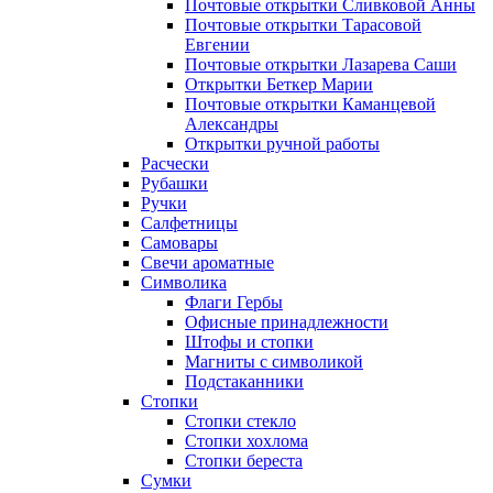
Почтовые открытки Сливковой Анны
Почтовые открытки Тарасовой
Евгении
Почтовые открытки Лазарева Саши
Открытки Беткер Марии
Почтовые открытки Каманцевой
Александры
Открытки ручной работы
Расчески
Рубашки
Ручки
Салфетницы
Самовары
Свечи ароматные
Символика
Флаги Гербы
Офисные принадлежности
Штофы и стопки
Магниты с символикой
Подстаканники
Стопки
Стопки стекло
Стопки хохлома
Стопки береста
Сумки