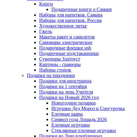
Книги
Подарочные книги о Самаре
Наборы для напитков. Самара
Наборы для напитков. Россия
Художественное литье
Гжель
Макеты ракет и самолетов
Самовары электрические
Подарочные флешки usb
Подарочные подстаканники
Сувениры Златоуст
Картины - гравюры
Наборы стопок
Подарки на праздники
Подарки для иностранца
Подарки на 1 сентября
Подарки на день Учителя
Подарки на Новый 2026 год
Новогодние подарки
Игрушки Дед Мороз и Снегурочка
Елочные шары
Символ года Лошадь 2026
Елочные игрушки
Стеклянные елочные игрушки
Подарки ко Дню влюбленных