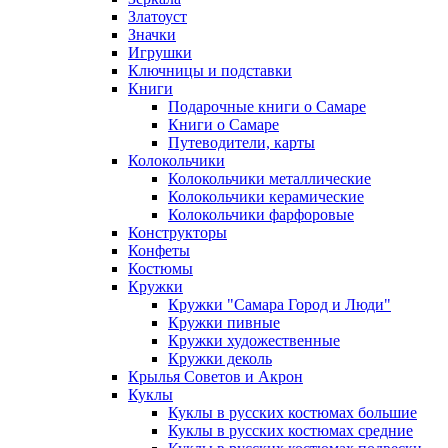
Златоуст
Значки
Игрушки
Ключницы и подставки
Книги
Подарочные книги о Самаре
Книги о Самаре
Путеводители, карты
Колокольчики
Колокольчики металлические
Колокольчики керамические
Колокольчики фарфоровые
Конструкторы
Конфеты
Костюмы
Кружки
Кружки "Самара Город и Люди"
Кружки пивные
Кружки художественные
Кружки деколь
Крылья Советов и Акрон
Куклы
Куклы в русских костюмах большие
Куклы в русских костюмах средние