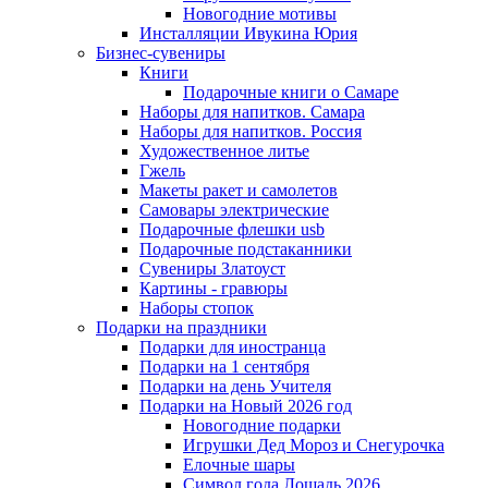
Новогодние мотивы
Инсталляции Ивукина Юрия
Бизнес-сувениры
Книги
Подарочные книги о Самаре
Наборы для напитков. Самара
Наборы для напитков. Россия
Художественное литье
Гжель
Макеты ракет и самолетов
Самовары электрические
Подарочные флешки usb
Подарочные подстаканники
Сувениры Златоуст
Картины - гравюры
Наборы стопок
Подарки на праздники
Подарки для иностранца
Подарки на 1 сентября
Подарки на день Учителя
Подарки на Новый 2026 год
Новогодние подарки
Игрушки Дед Мороз и Снегурочка
Елочные шары
Символ года Лошадь 2026