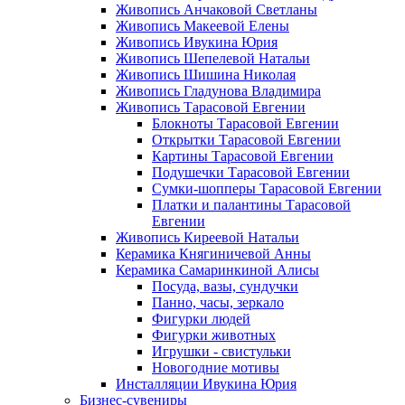
Живопись Анчаковой Светланы
Живопись Макеевой Елены
Живопись Ивукина Юрия
Живопись Шепелевой Натальи
Живопись Шишина Николая
Живопись Гладунова Владимира
Живопись Тарасовой Евгении
Блокноты Тарасовой Евгении
Открытки Тарасовой Евгении
Картины Тарасовой Евгении
Подушечки Тарасовой Евгении
Сумки-шопперы Тарасовой Евгении
Платки и палантины Тарасовой
Евгении
Живопись Киреевой Натальи
Керамика Княгиничевой Анны
Керамика Самаринкиной Алисы
Посуда, вазы, сундучки
Панно, часы, зеркало
Фигурки людей
Фигурки животных
Игрушки - свистульки
Новогодние мотивы
Инсталляции Ивукина Юрия
Бизнес-сувениры