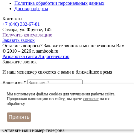
Политика обработки персональных данных
Договор оферты
Контакты
+7 (846) 332-67-81
Самара, ул. Фрунзе, 145
Получить консультацию
Заказать звонок
Остались вопросы? Закажите звонок и мы перезвоним Вам.
© 2010 – 2026 г. sambook.ru
Разработка сайта Лидогенератор
Закажите звонок
И наш менеджер свяжется с вами в ближайшее время
Ваше имя *
Ваш телефон *
Мы используем файлы cookies для улучшения работы сайта.
Продолжая навигацию по сайту, вы даете
согласие
на их
check_box
check_box_outline_blank
Даю согласие на обработку персональных данных
обработку.
в соответствии с
политикой конфиденциальности
*
Принять
Быстрый заказ
Оставьте Ваш номер телефона