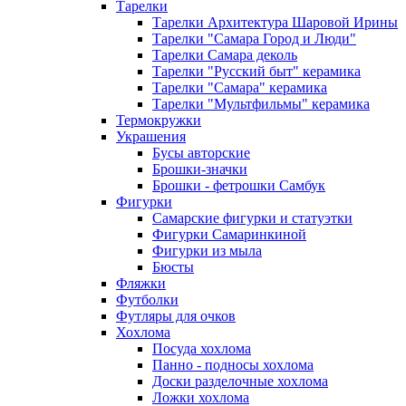
Тарелки
Тарелки Архитектура Шаровой Ирины
Тарелки "Самара Город и Люди"
Тарелки Самара деколь
Тарелки "Русский быт" керамика
Тарелки "Самара" керамика
Тарелки "Мультфильмы" керамика
Термокружки
Украшения
Бусы авторские
Брошки-значки
Брошки - фетрошки Самбук
Фигурки
Самарские фигурки и статуэтки
Фигурки Самаринкиной
Фигурки из мыла
Бюсты
Фляжки
Футболки
Футляры для очков
Хохлома
Посуда хохлома
Панно - подносы хохлома
Доски разделочные хохлома
Ложки хохлома