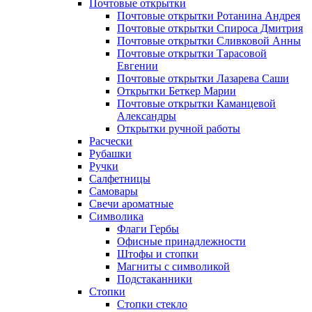
Почтовые открытки
Почтовые открытки Ротанина Андрея
Почтовые открытки Спироса Дмитрия
Почтовые открытки Сливковой Анны
Почтовые открытки Тарасовой
Евгении
Почтовые открытки Лазарева Саши
Открытки Беткер Марии
Почтовые открытки Каманцевой
Александры
Открытки ручной работы
Расчески
Рубашки
Ручки
Салфетницы
Самовары
Свечи ароматные
Символика
Флаги Гербы
Офисные принадлежности
Штофы и стопки
Магниты с символикой
Подстаканники
Стопки
Стопки стекло