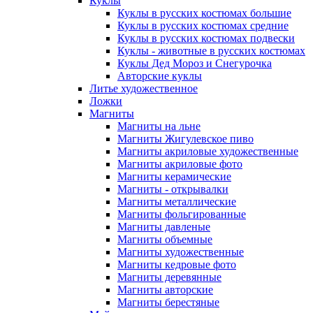
Куклы
Куклы в русских костюмах большие
Куклы в русских костюмах средние
Куклы в русских костюмах подвески
Куклы - животные в русских костюмах
Куклы Дед Мороз и Снегурочка
Авторские куклы
Литье художественное
Ложки
Магниты
Магниты на льне
Магниты Жигулевское пиво
Магниты акриловые художественные
Магниты акриловые фото
Магниты керамические
Магниты - открывалки
Магниты металлические
Магниты фольгированные
Магниты давленые
Магниты объемные
Магниты художественные
Магниты кедровые фото
Магниты деревянные
Магниты авторские
Магниты берестяные