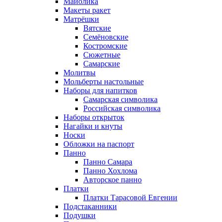
Майолика
Макеты ракет
Матрёшки
Вятские
Семёновские
Костромские
Сюжетные
Самарские
Молитвы
Мольберты настольные
Наборы для напитков
Самарская символика
Российская символика
Наборы открыток
Нагайки и кнуты
Носки
Обложки на паспорт
Панно
Панно Самара
Панно Хохлома
Авторское панно
Платки
Платки Тарасовой Евгении
Подстаканники
Подушки