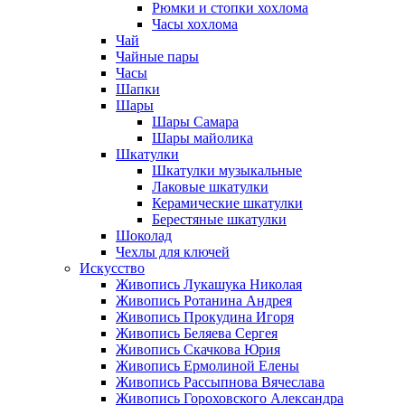
Рюмки и стопки хохлома
Часы хохлома
Чай
Чайные пары
Часы
Шапки
Шары
Шары Самара
Шары майолика
Шкатулки
Шкатулки музыкальные
Лаковые шкатулки
Керамические шкатулки
Берестяные шкатулки
Шоколад
Чехлы для ключей
Искусство
Живопись Лукашука Николая
Живопись Ротанина Андрея
Живопись Прокудина Игоря
Живопись Беляева Сергея
Живопись Скачкова Юрия
Живопись Ермолиной Елены
Живопись Рассыпнова Вячеслава
Живопись Гороховского Александра