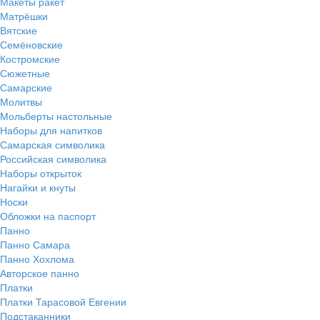
Макеты ракет
Матрёшки
Вятские
Семёновские
Костромские
Сюжетные
Самарские
Молитвы
Мольберты настольные
Наборы для напитков
Самарская символика
Российская символика
Наборы открыток
Нагайки и кнуты
Носки
Обложки на паспорт
Панно
Панно Самара
Панно Хохлома
Авторское панно
Платки
Платки Тарасовой Евгении
Подстаканники