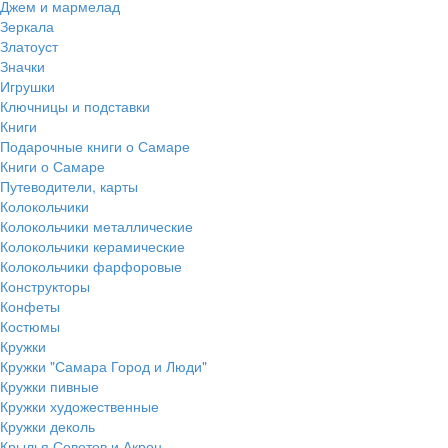
Джем и мармелад
Зеркала
Златоуст
Значки
Игрушки
Ключницы и подставки
Книги
Подарочные книги о Самаре
Книги о Самаре
Путеводители, карты
Колокольчики
Колокольчики металлические
Колокольчики керамические
Колокольчики фарфоровые
Конструкторы
Конфеты
Костюмы
Кружки
Кружки "Самара Город и Люди"
Кружки пивные
Кружки художественные
Кружки деколь
Крылья Советов и Акрон