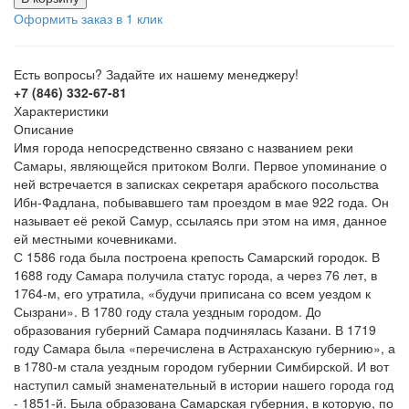
Оформить заказ в 1 клик
Есть вопросы? Задайте их нашему менеджеру!
+7 (846) 332-67-81
Характеристики
Описание
Имя города непосредственно связано с названием реки
Самары, являющейся притоком Волги. Первое упоминание о
ней встречается в записках секретаря арабского посольства
Ибн-Фадлана, побывавшего там проездом в мае 922 года. Он
называет её рекой Самур, ссылаясь при этом на имя, данное
ей местными кочевниками.
С 1586 года была построена крепость Самарский городок. В
1688 году Самара получила статус города, а через 76 лет, в
1764-м, его утратила, «будучи приписана со всем уездом к
Сызрани». В 1780 году стала уездным городом. До
образования губерний Сама­ра подчинялась Казани. В 1719
году Самара была «перечислена в Астраханскую губернию», а
в 1780-м стала уездным городом губернии Симбирской. И вот
наступил самый зна­менательный в истории наше­го города год
- 1851-й. Была образована Самарская губер­ния, в которую, по