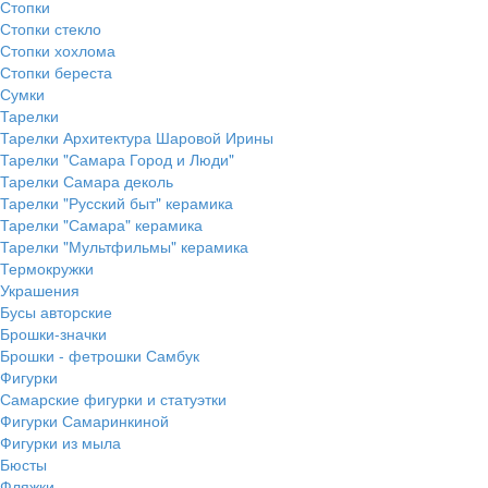
Стопки
Стопки стекло
Стопки хохлома
Стопки береста
Сумки
Тарелки
Тарелки Архитектура Шаровой Ирины
Тарелки "Самара Город и Люди"
Тарелки Самара деколь
Тарелки "Русский быт" керамика
Тарелки "Самара" керамика
Тарелки "Мультфильмы" керамика
Термокружки
Украшения
Бусы авторские
Брошки-значки
Брошки - фетрошки Самбук
Фигурки
Самарские фигурки и статуэтки
Фигурки Самаринкиной
Фигурки из мыла
Бюсты
Фляжки