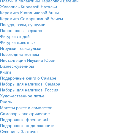
Платки и палантины Тарасовой Евгении
Живопись Киреевой Натальи
Керамика Княгиничевой Анны
Керамика Самаринкиной Алисы
Посуда, вазы, сундучки
Панно, часы, зеркало
Фигурки людей
Фигурки животных
Игрушки - свистульки
Новогодние мотивы
Инсталляции Ивукина Юрия
Бизнес-сувениры
Книги
Подарочные книги о Самаре
Наборы для напитков. Самара
Наборы для напитков. Россия
Художественное литье
Гжель
Макеты ракет и самолетов
Самовары электрические
Подарочные флешки usb
Подарочные подстаканники
Сувениры Златоуст