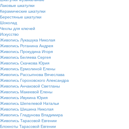
Лаковые шкатулки
Керамические шкатулки
Берестяные шкатулки
Шоколад
Чехлы для ключей
Искусство
Живопись Лукашука Николая
Живопись Ротанина Андрея
Живопись Прокудина Игоря
Живопись Беляева Сергея
Живопись Скачкова Юрия
Живопись Ермолиной Елены
Живопись Рассыпнова Вячеслава
Живопись Гороховского Александра
Живопись Анчаковой Светланы
Живопись Макеевой Елены
Живопись Ивукина Юрия
Живопись Шепелевой Натальи
Живопись Шишина Николая
Живопись Гладунова Владимира
Живопись Тарасовой Евгении
Блокноты Тарасовой Евгении