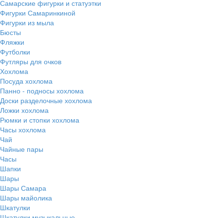
Самарские фигурки и статуэтки
Фигурки Самаринкиной
Фигурки из мыла
Бюсты
Фляжки
Футболки
Футляры для очков
Хохлома
Посуда хохлома
Панно - подносы хохлома
Доски разделочные хохлома
Ложки хохлома
Рюмки и стопки хохлома
Часы хохлома
Чай
Чайные пары
Часы
Шапки
Шары
Шары Самара
Шары майолика
Шкатулки
Шкатулки музыкальные