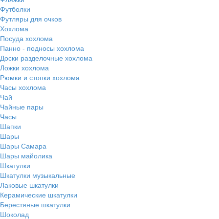
Футболки
Футляры для очков
Хохлома
Посуда хохлома
Панно - подносы хохлома
Доски разделочные хохлома
Ложки хохлома
Рюмки и стопки хохлома
Часы хохлома
Чай
Чайные пары
Часы
Шапки
Шары
Шары Самара
Шары майолика
Шкатулки
Шкатулки музыкальные
Лаковые шкатулки
Керамические шкатулки
Берестяные шкатулки
Шоколад