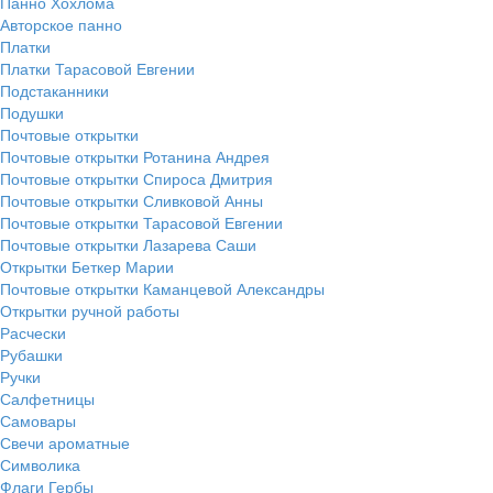
Панно Хохлома
Авторское панно
Платки
Платки Тарасовой Евгении
Подстаканники
Подушки
Почтовые открытки
Почтовые открытки Ротанина Андрея
Почтовые открытки Спироса Дмитрия
Почтовые открытки Сливковой Анны
Почтовые открытки Тарасовой Евгении
Почтовые открытки Лазарева Саши
Открытки Беткер Марии
Почтовые открытки Каманцевой Александры
Открытки ручной работы
Расчески
Рубашки
Ручки
Салфетницы
Самовары
Свечи ароматные
Символика
Флаги Гербы