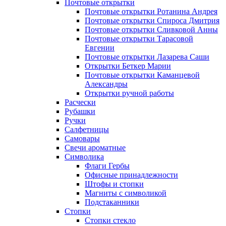
Почтовые открытки
Почтовые открытки Ротанина Андрея
Почтовые открытки Спироса Дмитрия
Почтовые открытки Сливковой Анны
Почтовые открытки Тарасовой
Евгении
Почтовые открытки Лазарева Саши
Открытки Беткер Марии
Почтовые открытки Каманцевой
Александры
Открытки ручной работы
Расчески
Рубашки
Ручки
Салфетницы
Самовары
Свечи ароматные
Символика
Флаги Гербы
Офисные принадлежности
Штофы и стопки
Магниты с символикой
Подстаканники
Стопки
Стопки стекло