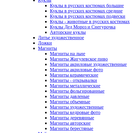
Куклы
Куклы в русских костюмах большие
Куклы в русских костюмах средние
Куклы в русских костюмах подвески
Куклы - животные в русских костюмах
Куклы Дед Мороз и Снегурочка
Авторские куклы
Литье художественное
Ложки
Магниты
Магниты на льне
Магниты Жигулевское пиво
Магниты акриловые художественные
Магниты акриловые фото
Магниты керамические
Магниты - открывалки
Магниты металлические
Магниты фольгированные
Магниты давленые
Магниты объемные
Магниты художественные
Магниты кедровые фото
Магниты деревянные
Магниты авторские
Магниты берестяные