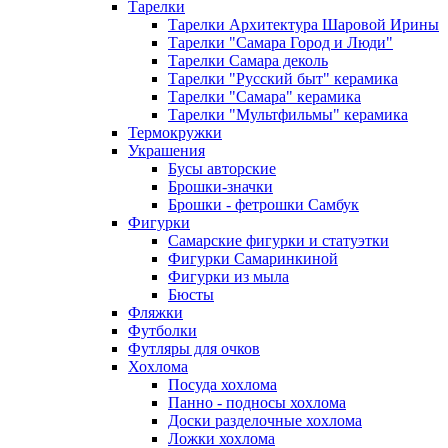
Тарелки
Тарелки Архитектура Шаровой Ирины
Тарелки "Самара Город и Люди"
Тарелки Самара деколь
Тарелки "Русский быт" керамика
Тарелки "Самара" керамика
Тарелки "Мультфильмы" керамика
Термокружки
Украшения
Бусы авторские
Брошки-значки
Брошки - фетрошки Самбук
Фигурки
Самарские фигурки и статуэтки
Фигурки Самаринкиной
Фигурки из мыла
Бюсты
Фляжки
Футболки
Футляры для очков
Хохлома
Посуда хохлома
Панно - подносы хохлома
Доски разделочные хохлома
Ложки хохлома