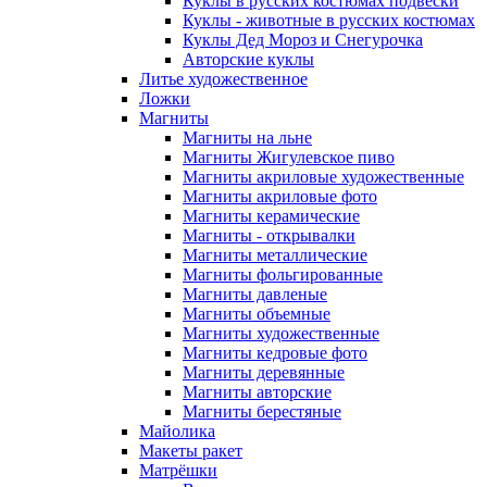
Куклы в русских костюмах подвески
Куклы - животные в русских костюмах
Куклы Дед Мороз и Снегурочка
Авторские куклы
Литье художественное
Ложки
Магниты
Магниты на льне
Магниты Жигулевское пиво
Магниты акриловые художественные
Магниты акриловые фото
Магниты керамические
Магниты - открывалки
Магниты металлические
Магниты фольгированные
Магниты давленые
Магниты объемные
Магниты художественные
Магниты кедровые фото
Магниты деревянные
Магниты авторские
Магниты берестяные
Майолика
Макеты ракет
Матрёшки