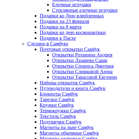
Елочные игрушки
Стеклянные елочные игрушки
Подарки ко Дню влюбленных
Подарки на 23 февраля
Подарки на 8 марта
Подарки ко дню космонавтики
Подарки к Пасхе
Сделано в Самбуке
Почтовые открытки Самбук
Открытки Ротанина Андрея
Открытки Лазарева Саши
Открытки Спироса Дмитрия
Открытки Сливковой Анны
Открытки Тарасовой Евгении
Наборы открыток Самбук
Путеводители и книги Самбук
Блокноты Самбук
Тарелки Самбук
Кружки Самбук
Термокружки Самбук
Текстиль Самбук
Подушечки Самбук
Магниты на льне Самбук
Магниты объемные Самбук
Магниты кедровые Самбук