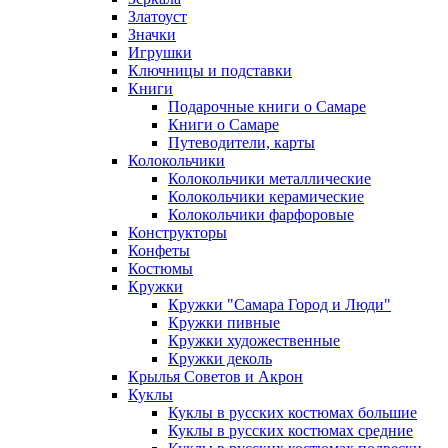
Златоуст
Значки
Игрушки
Ключницы и подставки
Книги
Подарочные книги о Самаре
Книги о Самаре
Путеводители, карты
Колокольчики
Колокольчики металлические
Колокольчики керамические
Колокольчики фарфоровые
Конструкторы
Конфеты
Костюмы
Кружки
Кружки "Самара Город и Люди"
Кружки пивные
Кружки художественные
Кружки деколь
Крылья Советов и Акрон
Куклы
Куклы в русских костюмах большие
Куклы в русских костюмах средние