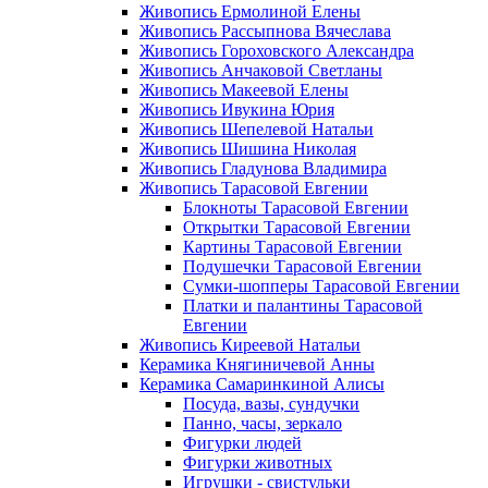
Живопись Ермолиной Елены
Живопись Рассыпнова Вячеслава
Живопись Гороховского Александра
Живопись Анчаковой Светланы
Живопись Макеевой Елены
Живопись Ивукина Юрия
Живопись Шепелевой Натальи
Живопись Шишина Николая
Живопись Гладунова Владимира
Живопись Тарасовой Евгении
Блокноты Тарасовой Евгении
Открытки Тарасовой Евгении
Картины Тарасовой Евгении
Подушечки Тарасовой Евгении
Сумки-шопперы Тарасовой Евгении
Платки и палантины Тарасовой
Евгении
Живопись Киреевой Натальи
Керамика Княгиничевой Анны
Керамика Самаринкиной Алисы
Посуда, вазы, сундучки
Панно, часы, зеркало
Фигурки людей
Фигурки животных
Игрушки - свистульки