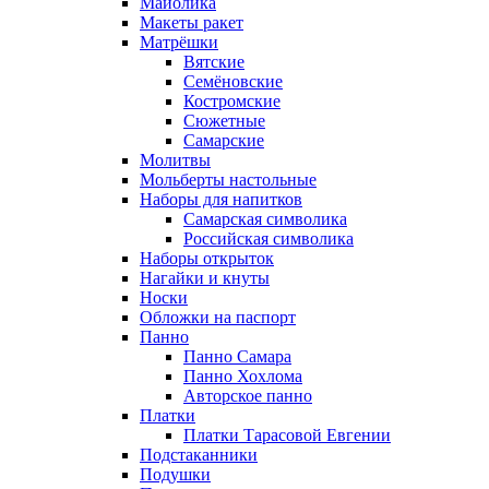
Майолика
Макеты ракет
Матрёшки
Вятские
Семёновские
Костромские
Сюжетные
Самарские
Молитвы
Мольберты настольные
Наборы для напитков
Самарская символика
Российская символика
Наборы открыток
Нагайки и кнуты
Носки
Обложки на паспорт
Панно
Панно Самара
Панно Хохлома
Авторское панно
Платки
Платки Тарасовой Евгении
Подстаканники
Подушки