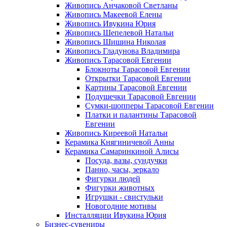
Живопись Анчаковой Светланы
Живопись Макеевой Елены
Живопись Ивукина Юрия
Живопись Шепелевой Натальи
Живопись Шишина Николая
Живопись Гладунова Владимира
Живопись Тарасовой Евгении
Блокноты Тарасовой Евгении
Открытки Тарасовой Евгении
Картины Тарасовой Евгении
Подушечки Тарасовой Евгении
Сумки-шопперы Тарасовой Евгении
Платки и палантины Тарасовой
Евгении
Живопись Киреевой Натальи
Керамика Княгиничевой Анны
Керамика Самаринкиной Алисы
Посуда, вазы, сундучки
Панно, часы, зеркало
Фигурки людей
Фигурки животных
Игрушки - свистульки
Новогодние мотивы
Инсталляции Ивукина Юрия
Бизнес-сувениры