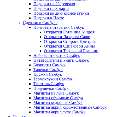
Подарки на 23 февраля
Подарки на 8 марта
Подарки ко дню космонавтики
Подарки к Пасхе
Сделано в Самбуке
Почтовые открытки Самбук
Открытки Ротанина Андрея
Открытки Лазарева Саши
Открытки Спироса Дмитрия
Открытки Сливковой Анны
Открытки Тарасовой Евгении
Наборы открыток Самбук
Путеводители и книги Самбук
Блокноты Самбук
Тарелки Самбук
Кружки Самбук
Термокружки Самбук
Текстиль Самбук
Подушечки Самбук
Магниты на льне Самбук
Магниты объемные Самбук
Магниты кедровые Самбук
Магниты акрил художественные Самбук
Магниты акрил фото Самбук
Главная