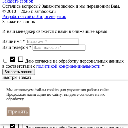
Заказать звонок
Остались вопросы? Закажите звонок и мы перезвоним Вам.
© 2010 – 2026 г. sambook.ru
Разработка сайта Лидогенератор
Закажите звонок
И наш менеджер свяжется с вами в ближайшее время
Ваше имя *
Ваш телефон *
check_box
check_box_outline_blank
Даю согласие на обработку персональных данных
в соответствии с
политикой конфиденциальности
*
Быстрый заказ
Оставьте Ваш номер телефона
Мы используем файлы cookies для улучшения работы сайта.
и наш оператор примет заказ в ближайшее время
Продолжая навигацию по сайту, вы даете
согласие
на их
обработку.
Принять
check_box
check_box_outline_blank
Даю согласие на обработку персональных данных