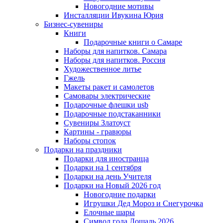
Новогодние мотивы
Инсталляции Ивукина Юрия
Бизнес-сувениры
Книги
Подарочные книги о Самаре
Наборы для напитков. Самара
Наборы для напитков. Россия
Художественное литье
Гжель
Макеты ракет и самолетов
Самовары электрические
Подарочные флешки usb
Подарочные подстаканники
Сувениры Златоуст
Картины - гравюры
Наборы стопок
Подарки на праздники
Подарки для иностранца
Подарки на 1 сентября
Подарки на день Учителя
Подарки на Новый 2026 год
Новогодние подарки
Игрушки Дед Мороз и Снегурочка
Елочные шары
Символ года Лошадь 2026