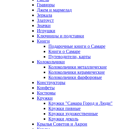
Гравюры
Джем и мармелад
Зеркала
Златоуст
Значки
Игрушки
Ключницы и подставки
Книги
Подарочные книги о Самаре
Книги о Самаре
Путеводители, карты
Колокольчики
Колокольчики металлические
Колокольчики керамические
Колокольчики фарфоровые
Конструкторы
Конфеты
Костюмы
Кружки
Кружки "Самара Город и Люди"
Кружки пивные
Кружки художественные
Кружки деколь
Крылья Советов и Акрон