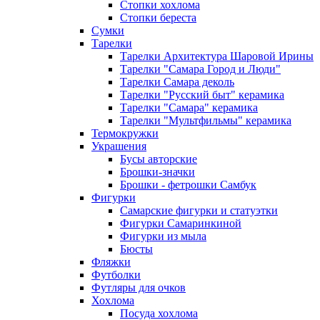
Стопки хохлома
Стопки береста
Сумки
Тарелки
Тарелки Архитектура Шаровой Ирины
Тарелки "Самара Город и Люди"
Тарелки Самара деколь
Тарелки "Русский быт" керамика
Тарелки "Самара" керамика
Тарелки "Мультфильмы" керамика
Термокружки
Украшения
Бусы авторские
Брошки-значки
Брошки - фетрошки Самбук
Фигурки
Самарские фигурки и статуэтки
Фигурки Самаринкиной
Фигурки из мыла
Бюсты
Фляжки
Футболки
Футляры для очков
Хохлома
Посуда хохлома