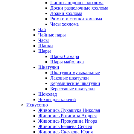
Панно - подносы хохлома
Доски разделочные хохлома
Ложки хохлома
Рюмки и стопки хохлома
Часы хохлома
Чай
Чайные пары
Часы
Шапки
Шары
Шары Самара
Шары майолика
Шкатулки
Шкатулки музыкальные
Лаковые шкатулки
Керамические шкатулки
Берестяные шкатулки
Шоколад
Чехлы для ключей
Искусство
Живопись Лукашука Николая
Живопись Ротанина Андрея
Живопись Прокудина Игоря
Живопись Беляева Сергея
Живопись Скачкова Юрия