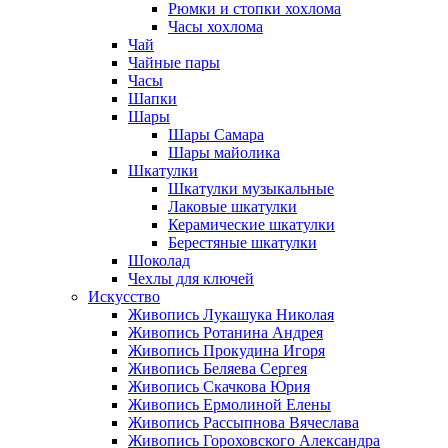
Рюмки и стопки хохлома
Часы хохлома
Чай
Чайные пары
Часы
Шапки
Шары
Шары Самара
Шары майолика
Шкатулки
Шкатулки музыкальные
Лаковые шкатулки
Керамические шкатулки
Берестяные шкатулки
Шоколад
Чехлы для ключей
Искусство
Живопись Лукашука Николая
Живопись Ротанина Андрея
Живопись Прокудина Игоря
Живопись Беляева Сергея
Живопись Скачкова Юрия
Живопись Ермолиной Елены
Живопись Рассыпнова Вячеслава
Живопись Гороховского Александра