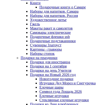
Книги
Подарочные книги о Самаре
Наборы для напитков. Самара
Наборы для напитков. Россия
Художественное литье
Гжель
Макеты ракет и самолетов
Самовары электрические
Подарочные флешки usb
Подарочные подстаканники
Сувениры Златоуст
Картины - гравюры
Наборы стопок
Подарки на праздники
Подарки для иностранца
Подарки на 1 сентября
Подарки на день Учителя
Подарки на Новый 2026 год
Новогодние подарки
Игрушки Дед Мороз и Снегурочка
Елочные шары
Символ года Лошадь 2026
Елочные игрушки
Стеклянные елочные игрушки
Подарки ко Дню влюбленных