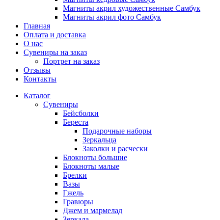
Магниты акрил художественные Самбук
Магниты акрил фото Самбук
Главная
Оплата и доставка
О нас
Сувениры на заказ
Портрет на заказ
Отзывы
Контакты
Каталог
Сувениры
Бейсболки
Береста
Подарочные наборы
Зеркальца
Заколки и расчески
Блокноты большие
Блокноты малые
Брелки
Вазы
Гжель
Гравюры
Джем и мармелад
Зеркала