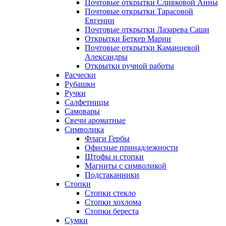
Почтовые открытки Сливковой Анны
Почтовые открытки Тарасовой
Евгении
Почтовые открытки Лазарева Саши
Открытки Беткер Марии
Почтовые открытки Каманцевой
Александры
Открытки ручной работы
Расчески
Рубашки
Ручки
Салфетницы
Самовары
Свечи ароматные
Символика
Флаги Гербы
Офисные принадлежности
Штофы и стопки
Магниты с символикой
Подстаканники
Стопки
Стопки стекло
Стопки хохлома
Стопки береста
Сумки