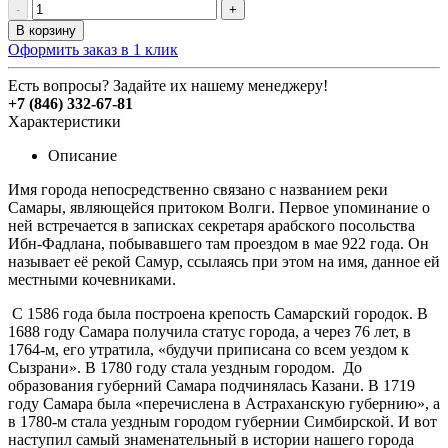
-
+
В корзину
Оформить заказ в 1 клик
Есть вопросы? Задайте их нашему менеджеру!
+7 (846) 332-67-81
Характеристики
Описание
Имя города непосредственно связано с названием реки
Самары, являющейся притоком Волги. Первое упоминание о
ней встречается в записках секретаря арабского посольства
Ибн-Фадлана, побывавшего там проездом в мае 922 года. Он
называет её рекой Самур, ссылаясь при этом на имя, данное ей
местными кочевниками.
С 1586 года была построена крепость Самарский городок. В
1688 году Самара получила статус города, а через 76 лет, в
1764-м, его утратила, «будучи приписана со всем уездом к
Сызрани». В 1780 году стала уездным городом. До
образования губерний Сама­ра подчинялась Казани. В 1719
году Самара была «перечислена в Астраханскую губернию», а
в 1780-м стала уездным городом губернии Симбирской. И вот
наступил самый зна­менательный в истории наше­го города