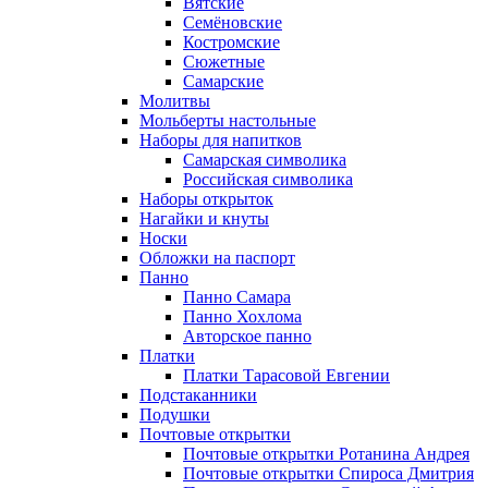
Вятские
Семёновские
Костромские
Сюжетные
Самарские
Молитвы
Мольберты настольные
Наборы для напитков
Самарская символика
Российская символика
Наборы открыток
Нагайки и кнуты
Носки
Обложки на паспорт
Панно
Панно Самара
Панно Хохлома
Авторское панно
Платки
Платки Тарасовой Евгении
Подстаканники
Подушки
Почтовые открытки
Почтовые открытки Ротанина Андрея
Почтовые открытки Спироса Дмитрия