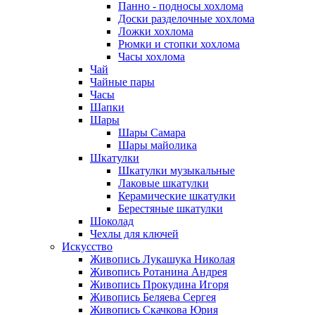
Панно - подносы хохлома
Доски разделочные хохлома
Ложки хохлома
Рюмки и стопки хохлома
Часы хохлома
Чай
Чайные пары
Часы
Шапки
Шары
Шары Самара
Шары майолика
Шкатулки
Шкатулки музыкальные
Лаковые шкатулки
Керамические шкатулки
Берестяные шкатулки
Шоколад
Чехлы для ключей
Искусство
Живопись Лукашука Николая
Живопись Ротанина Андрея
Живопись Прокудина Игоря
Живопись Беляева Сергея
Живопись Скачкова Юрия