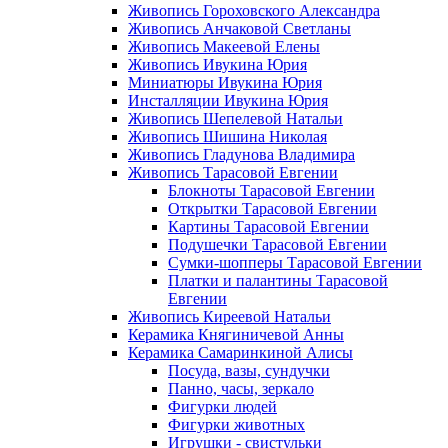
Живопись Гороховского Александра
Живопись Анчаковой Светланы
Живопись Макеевой Елены
Живопись Ивукина Юрия
Миниатюры Ивукина Юрия
Инсталляции Ивукина Юрия
Живопись Шепелевой Натальи
Живопись Шишина Николая
Живопись Гладунова Владимира
Живопись Тарасовой Евгении
Блокноты Тарасовой Евгении
Открытки Тарасовой Евгении
Картины Тарасовой Евгении
Подушечки Тарасовой Евгении
Сумки-шопперы Тарасовой Евгении
Платки и палантины Тарасовой
Евгении
Живопись Киреевой Натальи
Керамика Княгиничевой Анны
Керамика Самаринкиной Алисы
Посуда, вазы, сундучки
Панно, часы, зеркало
Фигурки людей
Фигурки животных
Игрушки - свистульки