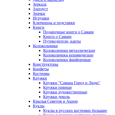
Зеркала
Златоуст
Значки
Игрушки
Ключницы и подставки
Книги
Подарочные книги о Самаре
Книги о Самаре
Путеводители, карты
Колокольчики
Колокольчики металлические
Колокольчики керамические
Колокольчики фарфоровые
Конструкторы
Конфеты
Костюмы
Кружки
Кружки "Самара Город и Люди"
Кружки пивные
Кружки художественные
Кружки деколь
Крылья Советов и Акрон
Куклы
Куклы в русских костюмах большие