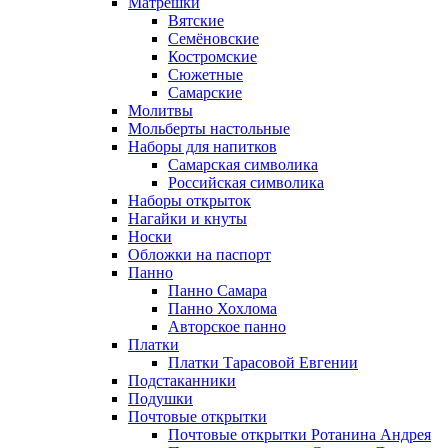
Матрёшки
Вятские
Семёновские
Костромские
Сюжетные
Самарские
Молитвы
Мольберты настольные
Наборы для напитков
Самарская символика
Российская символика
Наборы открыток
Нагайки и кнуты
Носки
Обложки на паспорт
Панно
Панно Самара
Панно Хохлома
Авторское панно
Платки
Платки Тарасовой Евгении
Подстаканники
Подушки
Почтовые открытки
Почтовые открытки Ротанина Андрея