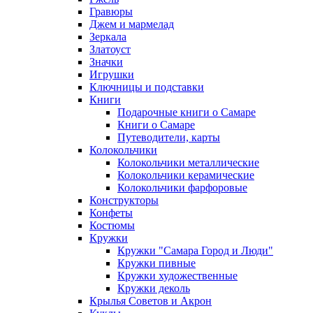
Гравюры
Джем и мармелад
Зеркала
Златоуст
Значки
Игрушки
Ключницы и подставки
Книги
Подарочные книги о Самаре
Книги о Самаре
Путеводители, карты
Колокольчики
Колокольчики металлические
Колокольчики керамические
Колокольчики фарфоровые
Конструкторы
Конфеты
Костюмы
Кружки
Кружки "Самара Город и Люди"
Кружки пивные
Кружки художественные
Кружки деколь
Крылья Советов и Акрон