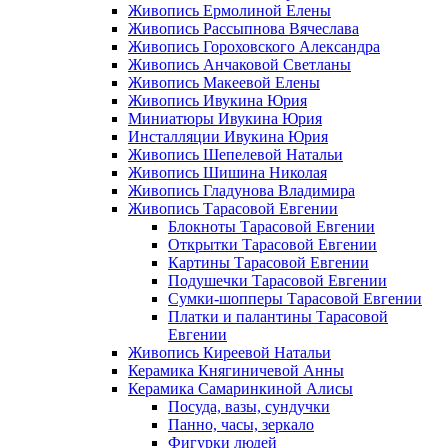
Живопись Ермолиной Елены
Живопись Рассыпнова Вячеслава
Живопись Гороховского Александра
Живопись Анчаковой Светланы
Живопись Макеевой Елены
Живопись Ивукина Юрия
Миниатюры Ивукина Юрия
Инсталляции Ивукина Юрия
Живопись Шепелевой Натальи
Живопись Шишина Николая
Живопись Гладунова Владимира
Живопись Тарасовой Евгении
Блокноты Тарасовой Евгении
Открытки Тарасовой Евгении
Картины Тарасовой Евгении
Подушечки Тарасовой Евгении
Сумки-шопперы Тарасовой Евгении
Платки и палантины Тарасовой
Евгении
Живопись Киреевой Натальи
Керамика Княгиничевой Анны
Керамика Самаринкиной Алисы
Посуда, вазы, сундучки
Панно, часы, зеркало
Фигурки людей