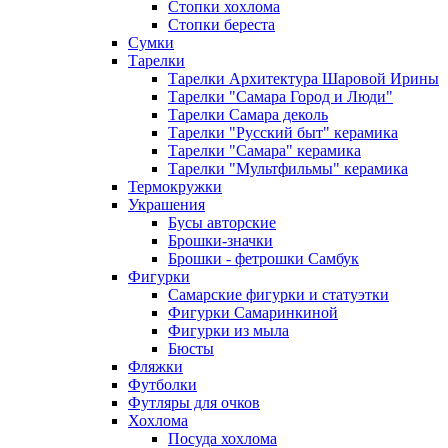
Стопки хохлома
Стопки береста
Сумки
Тарелки
Тарелки Архитектура Шаровой Ирины
Тарелки "Самара Город и Люди"
Тарелки Самара деколь
Тарелки "Русский быт" керамика
Тарелки "Самара" керамика
Тарелки "Мультфильмы" керамика
Термокружки
Украшения
Бусы авторские
Брошки-значки
Брошки - фетрошки Самбук
Фигурки
Самарские фигурки и статуэтки
Фигурки Самаринкиной
Фигурки из мыла
Бюсты
Фляжки
Футболки
Футляры для очков
Хохлома
Посуда хохлома