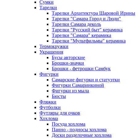
Сумки
Тарелки
Тарелки Архитектура Шаровой Ирины
Тарелки "Самара Город и Люди"
Тарелки Самара деколь
Тарелки "Русский быт" керамика
Тарелки "Самара" керамика
Тарелки "Мультфильмы" керамика
Термокружки
Украшения
Бусы авторские
Брошки-значки
Брошки - фетрошки Самбук
Фигурки
Самарские фигурки и статуэтки
Фигурки Самаринкиной
Фигурки из мыла
Бюсты
Фляжки
Футболки
Футляры для очков
Хохлома
Посуда хохлома
Панно - подносы хохлома
Доски разделочные хохлома