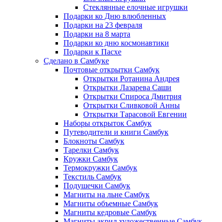
Стеклянные елочные игрушки
Подарки ко Дню влюбленных
Подарки на 23 февраля
Подарки на 8 марта
Подарки ко дню космонавтики
Подарки к Пасхе
Сделано в Самбуке
Почтовые открытки Самбук
Открытки Ротанина Андрея
Открытки Лазарева Саши
Открытки Спироса Дмитрия
Открытки Сливковой Анны
Открытки Тарасовой Евгении
Наборы открыток Самбук
Путеводители и книги Самбук
Блокноты Самбук
Тарелки Самбук
Кружки Самбук
Термокружки Самбук
Текстиль Самбук
Подушечки Самбук
Магниты на льне Самбук
Магниты объемные Самбук
Магниты кедровые Самбук
Магниты акрил художественные Самбук