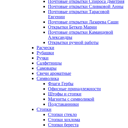
Почтовые открытки Спироса Дмитрия
Почтовые открытки Сливковой Анны
Почтовые открытки Тарасовой
Евгении
Почтовые открытки Лазарева Саши
Открытки Беткер Марии
Почтовые открытки Каманцевой
Александры
Открытки ручной работы
Расчески
Рубашки
Ручки
Салфетницы
Самовары
Свечи ароматные
Символика
Флаги Гербы
Офисные принадлежности
Штофы и стопки
Магниты с символикой
Подстаканники
Стопки
Стопки стекло
Стопки хохлома
Стопки береста