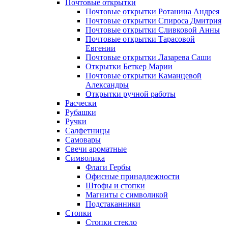
Почтовые открытки
Почтовые открытки Ротанина Андрея
Почтовые открытки Спироса Дмитрия
Почтовые открытки Сливковой Анны
Почтовые открытки Тарасовой
Евгении
Почтовые открытки Лазарева Саши
Открытки Беткер Марии
Почтовые открытки Каманцевой
Александры
Открытки ручной работы
Расчески
Рубашки
Ручки
Салфетницы
Самовары
Свечи ароматные
Символика
Флаги Гербы
Офисные принадлежности
Штофы и стопки
Магниты с символикой
Подстаканники
Стопки
Стопки стекло