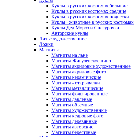
Куклы
Куклы в русских костюмах большие
Куклы в русских костюмах средние
Куклы в русских костюмах подвески
Куклы - животные в русских костюмах
Куклы Дед Мороз и Снегурочка
Авторские куклы
Литье художественное
Ложки
Магниты
Магниты на льне
Магниты Жигулевское пиво
Магниты акриловые художественные
Магниты акриловые фото
Магниты керамические
Магниты - открывалки
Магниты металлические
Магниты фольгированные
Магниты давленые
Магниты объемные
Магниты художественные
Магниты кедровые фото
Магниты деревянные
Магниты авторские
Магниты берестяные