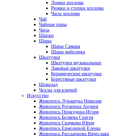
Ложки хохлома
Рюмки и стопки хохлома
Часы хохлома
Чай
Чайные пары
Часы
Шапки
Шары
Шары Самара
Шары майолика
Шкатулки
Шкатулки музыкальные
Лаковые шкатулки
Керамические шкатулки
Берестяные шкатулки
Шоколад
Чехлы для ключей
Искусство
Живопись Лукашука Николая
Живопись Ротанина Андрея
Живопись Прокудина Игоря
Живопись Беляева Сергея
Живопись Скачкова Юрия
Живопись Ермолиной Елены
Живопись Рассыпнова Вячеслава