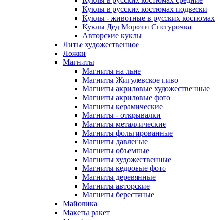
Куклы в русских костюмах средние
Куклы в русских костюмах подвески
Куклы - животные в русских костюмах
Куклы Дед Мороз и Снегурочка
Авторские куклы
Литье художественное
Ложки
Магниты
Магниты на льне
Магниты Жигулевское пиво
Магниты акриловые художественные
Магниты акриловые фото
Магниты керамические
Магниты - открывалки
Магниты металлические
Магниты фольгированные
Магниты давленые
Магниты объемные
Магниты художественные
Магниты кедровые фото
Магниты деревянные
Магниты авторские
Магниты берестяные
Майолика
Макеты ракет