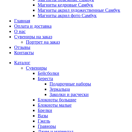
Магниты кедровые Самбук
Магниты акрил художественные Самбук
Магниты акрил фото Самбук
Главная
Оплата и доставка
О нас
Сувениры на заказ
Портрет на заказ
Отзывы
Контакты
Каталог
Сувениры
Бейсболки
Береста
Подарочные наборы
Зеркальца
Заколки и расчески
Блокноты большие
Блокноты малые
Брелки
Вазы
Гжель
Гравюры
Джем и мармелад