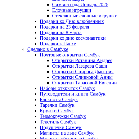
Символ года Лошадь 2026
Елочные игрушки
Стеклянные елочные игрушки
Подарки ко Дню влюбленных
Подарки на 23 февраля
Подарки на 8 марта
Подарки ко дню космонавтики
Подарки к Пасхе
Сделано в Самбуке
Почтовые открытки Самбук
Открытки Ротанина Андрея
Открытки Лазарева Саши
Открытки Спироса Дмитрия
Открытки Сливковой Анны
Открытки Тарасовой Евгении
Наборы открыток Самбук
Путеводители и книги Самбук
Блокноты Самбук
Тарелки Самбук
Кружки Самбук
Термокружки Самбук
Текстиль Самбук
Подушечки Самбук
Магниты на льне Самбук
Магниты объемные Самбук