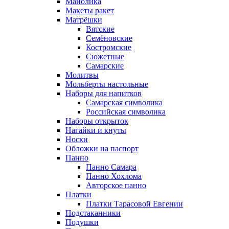
Майолика
Макеты ракет
Матрёшки
Вятские
Семёновские
Костромские
Сюжетные
Самарские
Молитвы
Мольберты настольные
Наборы для напитков
Самарская символика
Российская символика
Наборы открыток
Нагайки и кнуты
Носки
Обложки на паспорт
Панно
Панно Самара
Панно Хохлома
Авторское панно
Платки
Платки Тарасовой Евгении
Подстаканники
Подушки