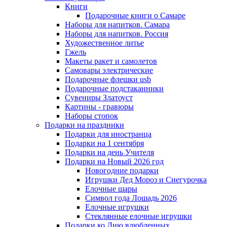
Книги
Подарочные книги о Самаре
Наборы для напитков. Самара
Наборы для напитков. Россия
Художественное литье
Гжель
Макеты ракет и самолетов
Самовары электрические
Подарочные флешки usb
Подарочные подстаканники
Сувениры Златоуст
Картины - гравюры
Наборы стопок
Подарки на праздники
Подарки для иностранца
Подарки на 1 сентября
Подарки на день Учителя
Подарки на Новый 2026 год
Новогодние подарки
Игрушки Дед Мороз и Снегурочка
Елочные шары
Символ года Лошадь 2026
Елочные игрушки
Стеклянные елочные игрушки
Подарки ко Дню влюбленных