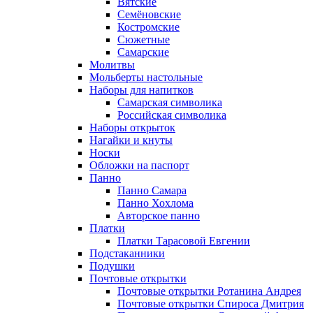
Вятские
Семёновские
Костромские
Сюжетные
Самарские
Молитвы
Мольберты настольные
Наборы для напитков
Самарская символика
Российская символика
Наборы открыток
Нагайки и кнуты
Носки
Обложки на паспорт
Панно
Панно Самара
Панно Хохлома
Авторское панно
Платки
Платки Тарасовой Евгении
Подстаканники
Подушки
Почтовые открытки
Почтовые открытки Ротанина Андрея
Почтовые открытки Спироса Дмитрия