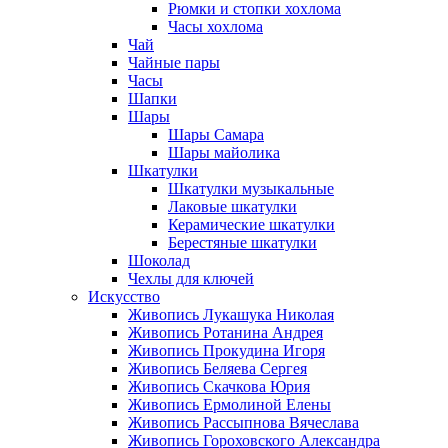
Рюмки и стопки хохлома
Часы хохлома
Чай
Чайные пары
Часы
Шапки
Шары
Шары Самара
Шары майолика
Шкатулки
Шкатулки музыкальные
Лаковые шкатулки
Керамические шкатулки
Берестяные шкатулки
Шоколад
Чехлы для ключей
Искусство
Живопись Лукашука Николая
Живопись Ротанина Андрея
Живопись Прокудина Игоря
Живопись Беляева Сергея
Живопись Скачкова Юрия
Живопись Ермолиной Елены
Живопись Рассыпнова Вячеслава
Живопись Гороховского Александра