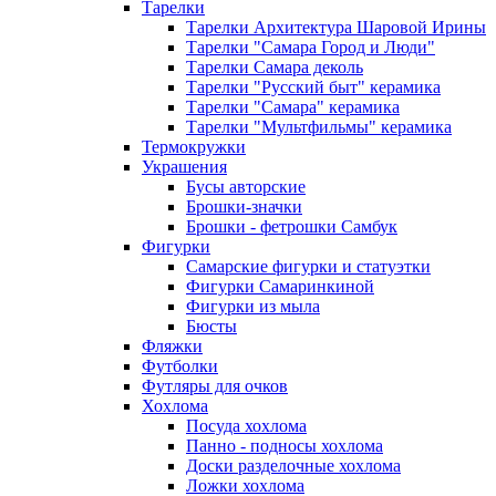
Тарелки
Тарелки Архитектура Шаровой Ирины
Тарелки "Самара Город и Люди"
Тарелки Самара деколь
Тарелки "Русский быт" керамика
Тарелки "Самара" керамика
Тарелки "Мультфильмы" керамика
Термокружки
Украшения
Бусы авторские
Брошки-значки
Брошки - фетрошки Самбук
Фигурки
Самарские фигурки и статуэтки
Фигурки Самаринкиной
Фигурки из мыла
Бюсты
Фляжки
Футболки
Футляры для очков
Хохлома
Посуда хохлома
Панно - подносы хохлома
Доски разделочные хохлома
Ложки хохлома