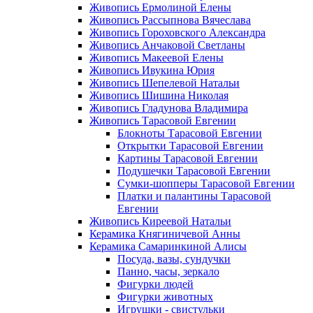
Живопись Ермолиной Елены
Живопись Рассыпнова Вячеслава
Живопись Гороховского Александра
Живопись Анчаковой Светланы
Живопись Макеевой Елены
Живопись Ивукина Юрия
Живопись Шепелевой Натальи
Живопись Шишина Николая
Живопись Гладунова Владимира
Живопись Тарасовой Евгении
Блокноты Тарасовой Евгении
Открытки Тарасовой Евгении
Картины Тарасовой Евгении
Подушечки Тарасовой Евгении
Сумки-шопперы Тарасовой Евгении
Платки и палантины Тарасовой
Евгении
Живопись Киреевой Натальи
Керамика Княгиничевой Анны
Керамика Самаринкиной Алисы
Посуда, вазы, сундучки
Панно, часы, зеркало
Фигурки людей
Фигурки животных
Игрушки - свистульки