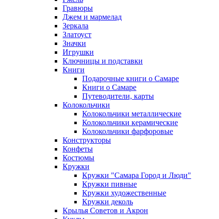
Гравюры
Джем и мармелад
Зеркала
Златоуст
Значки
Игрушки
Ключницы и подставки
Книги
Подарочные книги о Самаре
Книги о Самаре
Путеводители, карты
Колокольчики
Колокольчики металлические
Колокольчики керамические
Колокольчики фарфоровые
Конструкторы
Конфеты
Костюмы
Кружки
Кружки "Самара Город и Люди"
Кружки пивные
Кружки художественные
Кружки деколь
Крылья Советов и Акрон