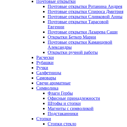
Почтовые открытки
Почтовые открытки Ротанина Андрея
Почтовые открытки Спироса Дмитрия
Почтовые открытки Сливковой Анны
Почтовые открытки Тарасовой
Евгении
Почтовые открытки Лазарева Саши
Открытки Беткер Марии
Почтовые открытки Каманцевой
Александры
Открытки ручной работы
Расчески
Рубашки
Ручки
Салфетницы
Самовары
Свечи ароматные
Символика
Флаги Гербы
Офисные принадлежности
Штофы и стопки
Магниты с символикой
Подстаканники
Стопки
Стопки стекло