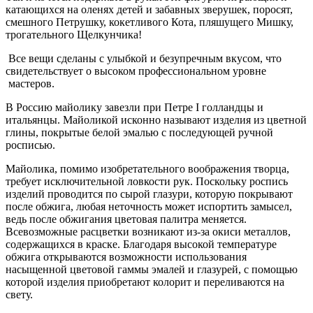
катающихся на оленях детей и забавных зверушек, поросят,
смешного Петрушку, кокетливого Кота, пляшущего Мишку,
трогательного Щелкунчика!
Все вещи сделаны с улыбкой и безупречным вкусом, что
свидетельствует о высоком профессиональном уровне
мастеров.
В Россию майолику завезли при Петре I голландцы и
итальянцы. Майоликой исконно называют изделия из цветной
глины, покрытые белой эмалью с последующей ручной
росписью.
Майолика, помимо изобретательного воображения творца,
требует исключительной ловкости рук. Поскольку роспись
изделий проводится по сырой глазури, которую покрывают
после обжига, любая неточность может испортить замысел,
ведь после обжигания цветовая палитра меняется.
Всевозможные расцветки возникают из-за окиси металлов,
содержащихся в краске. Благодаря высокой температуре
обжига открываются возможности использования
насыщенной цветовой гаммы эмалей и глазурей, с помощью
которой изделия приобретают колорит и переливаются на
свету.