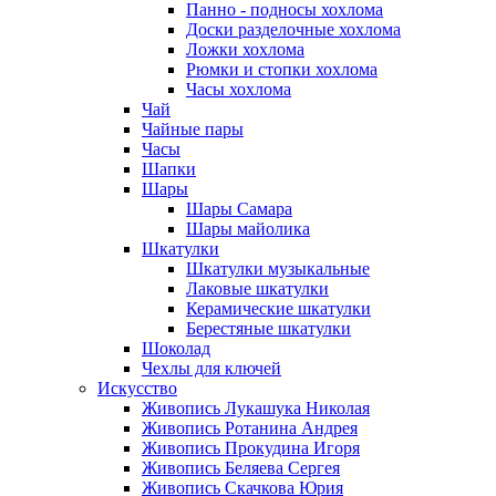
Панно - подносы хохлома
Доски разделочные хохлома
Ложки хохлома
Рюмки и стопки хохлома
Часы хохлома
Чай
Чайные пары
Часы
Шапки
Шары
Шары Самара
Шары майолика
Шкатулки
Шкатулки музыкальные
Лаковые шкатулки
Керамические шкатулки
Берестяные шкатулки
Шоколад
Чехлы для ключей
Искусство
Живопись Лукашука Николая
Живопись Ротанина Андрея
Живопись Прокудина Игоря
Живопись Беляева Сергея
Живопись Скачкова Юрия