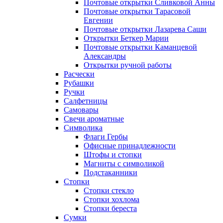
Почтовые открытки Сливковой Анны
Почтовые открытки Тарасовой
Евгении
Почтовые открытки Лазарева Саши
Открытки Беткер Марии
Почтовые открытки Каманцевой
Александры
Открытки ручной работы
Расчески
Рубашки
Ручки
Салфетницы
Самовары
Свечи ароматные
Символика
Флаги Гербы
Офисные принадлежности
Штофы и стопки
Магниты с символикой
Подстаканники
Стопки
Стопки стекло
Стопки хохлома
Стопки береста
Сумки