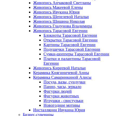
Живопись Анчаковой Светланы
Живопись Макеевой Елены
Живопись Ивукина Юрия
Живопись Шепелевой Натальи
Живопись Шишина Николая
Живопись Гладунова Владимира
Живопись Тарасовой Евгении
Блокноты Тарасовой Евгении
Открытки Тарасовой Евгении
Картины Тарасовой Евгении
Подушечки Тарасовой Евгении
Сумки-шопперы Тарасовой Евгении
Платки и палантины Тарасовой
Евгении
Живопись Киреевой Натальи
Керамика Княгиничевой Анны
Керамика Самаринкиной Алисы
Посуда, вазы, сундучки
Панно, часы, зеркало
Фигурки людей
Фигурки животных
Игрушки - свистульки
Новогодние мотивы
Инсталляции Ивукина Юрия
Бизнес-сувениры