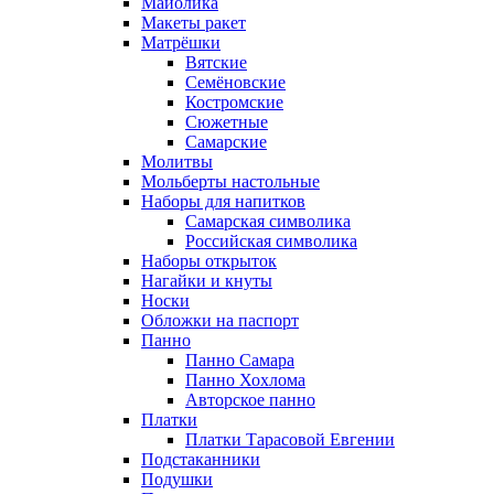
Майолика
Макеты ракет
Матрёшки
Вятские
Семёновские
Костромские
Сюжетные
Самарские
Молитвы
Мольберты настольные
Наборы для напитков
Самарская символика
Российская символика
Наборы открыток
Нагайки и кнуты
Носки
Обложки на паспорт
Панно
Панно Самара
Панно Хохлома
Авторское панно
Платки
Платки Тарасовой Евгении
Подстаканники
Подушки