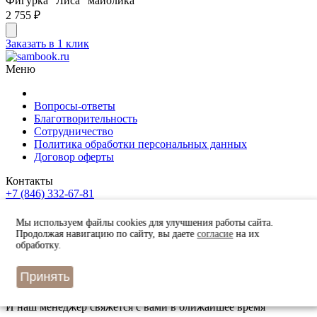
Фигурка "Лиса" майолика
2 755 ₽
Заказать в 1 клик
Меню
Вопросы-ответы
Благотворительность
Сотрудничество
Политика обработки персональных данных
Договор оферты
Контакты
+7 (846) 332-67-81
Самара, ул. Фрунзе, 145
Получить консультацию
Мы используем файлы cookies для улучшения работы сайта.
Заказать звонок
Продолжая навигацию по сайту, вы даете
согласие
на их
Остались вопросы? Закажите звонок и мы перезвоним Вам.
обработку.
© 2010 – 2026 г. sambook.ru
Разработка сайта Лидогенератор
Принять
Закажите звонок
И наш менеджер свяжется с вами в ближайшее время