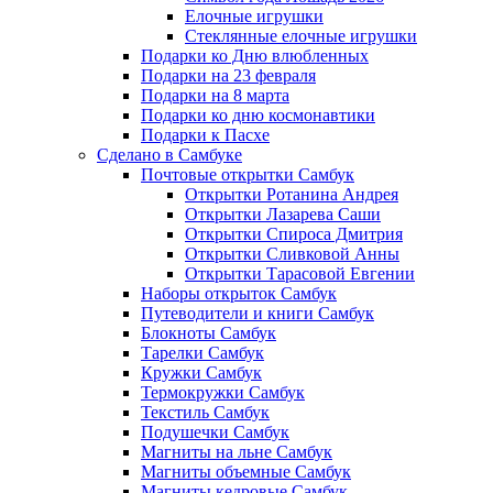
Елочные игрушки
Стеклянные елочные игрушки
Подарки ко Дню влюбленных
Подарки на 23 февраля
Подарки на 8 марта
Подарки ко дню космонавтики
Подарки к Пасхе
Сделано в Самбуке
Почтовые открытки Самбук
Открытки Ротанина Андрея
Открытки Лазарева Саши
Открытки Спироса Дмитрия
Открытки Сливковой Анны
Открытки Тарасовой Евгении
Наборы открыток Самбук
Путеводители и книги Самбук
Блокноты Самбук
Тарелки Самбук
Кружки Самбук
Термокружки Самбук
Текстиль Самбук
Подушечки Самбук
Магниты на льне Самбук
Магниты объемные Самбук
Магниты кедровые Самбук