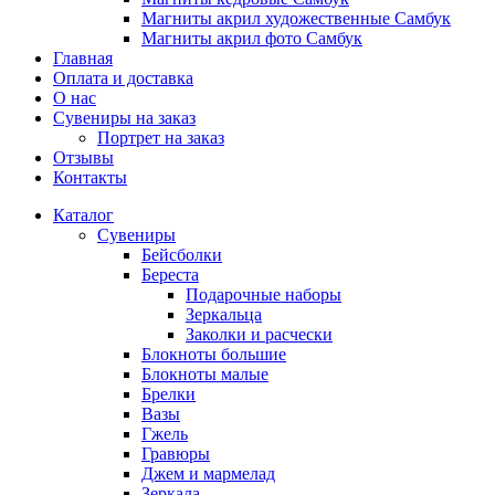
Магниты акрил художественные Самбук
Магниты акрил фото Самбук
Главная
Оплата и доставка
О нас
Сувениры на заказ
Портрет на заказ
Отзывы
Контакты
Каталог
Сувениры
Бейсболки
Береста
Подарочные наборы
Зеркальца
Заколки и расчески
Блокноты большие
Блокноты малые
Брелки
Вазы
Гжель
Гравюры
Джем и мармелад
Зеркала