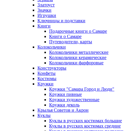
Златоуст
Значки
Игрушки
Ключницы и подставки
Книги
Подарочные книги о Самаре
Книги о Самаре
Путеводители, карты
Колокольчики
Колокольчики металлические
Колокольчики керамические
Колокольчики фарфоровые
Конструкторы
Конфеты
Костюмы
Кружки
Кружки "Самара Город и Люди"
Кружки пивные
Кружки художественные
Кружки деколь
Крылья Советов и Акрон
Куклы
Куклы в русских костюмах большие
Куклы в русских костюмах средние