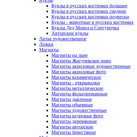
Куклы
Куклы в русских костюмах большие
Куклы в русских костюмах средние
Куклы в русских костюмах подвески
Куклы - животные в русских костюмах
Куклы Дед Мороз и Снегурочка
Авторские куклы
Литье художественное
Ложки
Магниты
Магниты на льне
Магниты Жигулевское пиво
Магниты акриловые художественные
Магниты акриловые фото
Магниты керамические
Магниты - открывалки
Магниты металлические
Магниты фольгированные
Магниты давленые
Магниты объемные
Магниты художественные
Магниты кедровые фото
Магниты деревянные
Магниты авторские
Магниты берестяные