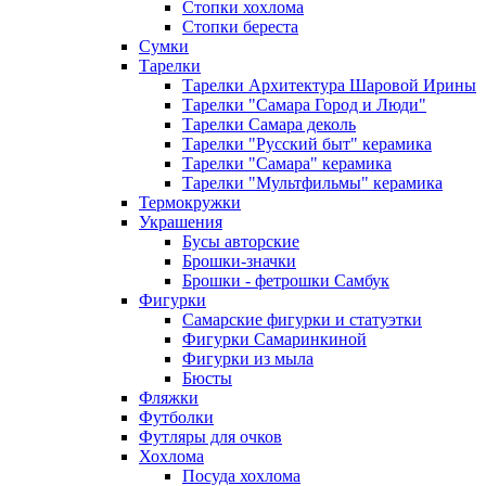
Стопки хохлома
Стопки береста
Сумки
Тарелки
Тарелки Архитектура Шаровой Ирины
Тарелки "Самара Город и Люди"
Тарелки Самара деколь
Тарелки "Русский быт" керамика
Тарелки "Самара" керамика
Тарелки "Мультфильмы" керамика
Термокружки
Украшения
Бусы авторские
Брошки-значки
Брошки - фетрошки Самбук
Фигурки
Самарские фигурки и статуэтки
Фигурки Самаринкиной
Фигурки из мыла
Бюсты
Фляжки
Футболки
Футляры для очков
Хохлома
Посуда хохлома