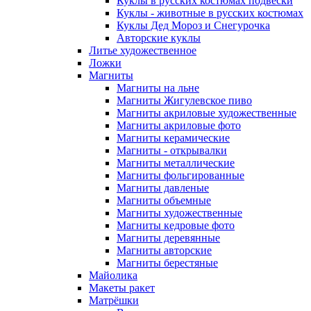
Куклы в русских костюмах подвески
Куклы - животные в русских костюмах
Куклы Дед Мороз и Снегурочка
Авторские куклы
Литье художественное
Ложки
Магниты
Магниты на льне
Магниты Жигулевское пиво
Магниты акриловые художественные
Магниты акриловые фото
Магниты керамические
Магниты - открывалки
Магниты металлические
Магниты фольгированные
Магниты давленые
Магниты объемные
Магниты художественные
Магниты кедровые фото
Магниты деревянные
Магниты авторские
Магниты берестяные
Майолика
Макеты ракет
Матрёшки