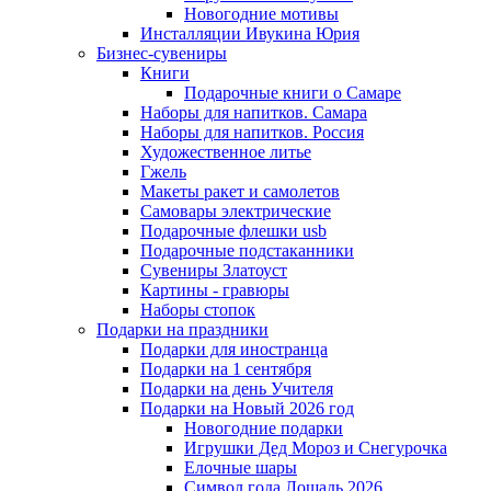
Новогодние мотивы
Инсталляции Ивукина Юрия
Бизнес-сувениры
Книги
Подарочные книги о Самаре
Наборы для напитков. Самара
Наборы для напитков. Россия
Художественное литье
Гжель
Макеты ракет и самолетов
Самовары электрические
Подарочные флешки usb
Подарочные подстаканники
Сувениры Златоуст
Картины - гравюры
Наборы стопок
Подарки на праздники
Подарки для иностранца
Подарки на 1 сентября
Подарки на день Учителя
Подарки на Новый 2026 год
Новогодние подарки
Игрушки Дед Мороз и Снегурочка
Елочные шары
Символ года Лошадь 2026