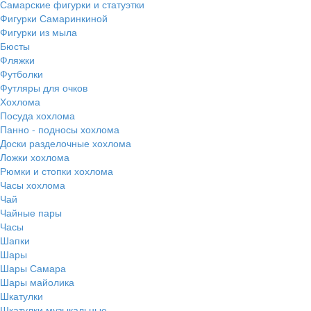
Самарские фигурки и статуэтки
Фигурки Самаринкиной
Фигурки из мыла
Бюсты
Фляжки
Футболки
Футляры для очков
Хохлома
Посуда хохлома
Панно - подносы хохлома
Доски разделочные хохлома
Ложки хохлома
Рюмки и стопки хохлома
Часы хохлома
Чай
Чайные пары
Часы
Шапки
Шары
Шары Самара
Шары майолика
Шкатулки
Шкатулки музыкальные