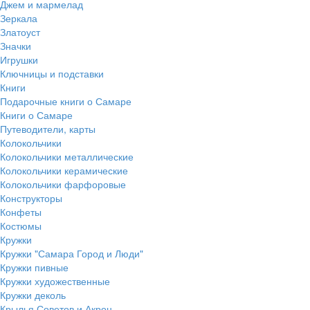
Джем и мармелад
Зеркала
Златоуст
Значки
Игрушки
Ключницы и подставки
Книги
Подарочные книги о Самаре
Книги о Самаре
Путеводители, карты
Колокольчики
Колокольчики металлические
Колокольчики керамические
Колокольчики фарфоровые
Конструкторы
Конфеты
Костюмы
Кружки
Кружки "Самара Город и Люди"
Кружки пивные
Кружки художественные
Кружки деколь
Крылья Советов и Акрон