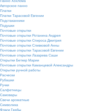
Панно Хохлома
Авторское панно
Платки
Платки Тарасовой Евгении
Подстаканники
Подушки
Почтовые открытки
Почтовые открытки Ротанина Андрея
Почтовые открытки Спироса Дмитрия
Почтовые открытки Сливковой Анны
Почтовые открытки Тарасовой Евгении
Почтовые открытки Лазарева Саши
Открытки Беткер Марии
Почтовые открытки Каманцевой Александры
Открытки ручной работы
Расчески
Рубашки
Ручки
Салфетницы
Самовары
Свечи ароматные
Символика
Флаги Гербы