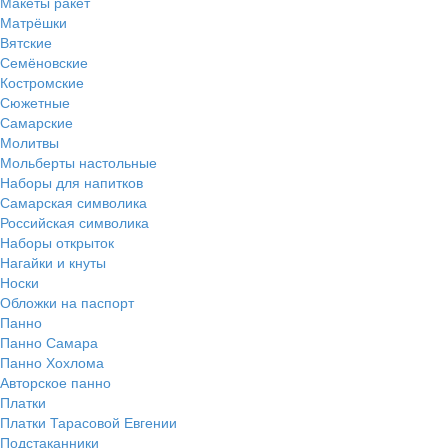
Макеты ракет
Матрёшки
Вятские
Семёновские
Костромские
Сюжетные
Самарские
Молитвы
Мольберты настольные
Наборы для напитков
Самарская символика
Российская символика
Наборы открыток
Нагайки и кнуты
Носки
Обложки на паспорт
Панно
Панно Самара
Панно Хохлома
Авторское панно
Платки
Платки Тарасовой Евгении
Подстаканники