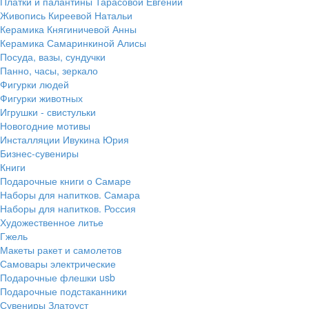
Платки и палантины Тарасовой Евгении
Живопись Киреевой Натальи
Керамика Княгиничевой Анны
Керамика Самаринкиной Алисы
Посуда, вазы, сундучки
Панно, часы, зеркало
Фигурки людей
Фигурки животных
Игрушки - свистульки
Новогодние мотивы
Инсталляции Ивукина Юрия
Бизнес-сувениры
Книги
Подарочные книги о Самаре
Наборы для напитков. Самара
Наборы для напитков. Россия
Художественное литье
Гжель
Макеты ракет и самолетов
Самовары электрические
Подарочные флешки usb
Подарочные подстаканники
Сувениры Златоуст