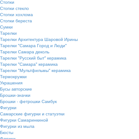
Стопки
Стопки стекло
Стопки хохлома
Стопки береста
Сумки
Тарелки
Тарелки Архитектура Шаровой Ирины
Тарелки "Самара Город и Люди"
Тарелки Самара деколь
Тарелки "Русский быт" керамика
Тарелки "Самара" керамика
Тарелки "Мультфильмы" керамика
Термокружки
Украшения
Бусы авторские
Брошки-значки
Брошки - фетрошки Самбук
Фигурки
Самарские фигурки и статуэтки
Фигурки Самаринкиной
Фигурки из мыла
Бюсты
Фляжки