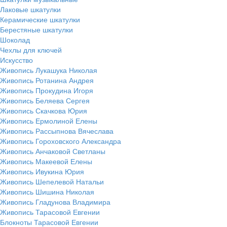
Лаковые шкатулки
Керамические шкатулки
Берестяные шкатулки
Шоколад
Чехлы для ключей
Искусство
Живопись Лукашука Николая
Живопись Ротанина Андрея
Живопись Прокудина Игоря
Живопись Беляева Сергея
Живопись Скачкова Юрия
Живопись Ермолиной Елены
Живопись Рассыпнова Вячеслава
Живопись Гороховского Александра
Живопись Анчаковой Светланы
Живопись Макеевой Елены
Живопись Ивукина Юрия
Живопись Шепелевой Натальи
Живопись Шишина Николая
Живопись Гладунова Владимира
Живопись Тарасовой Евгении
Блокноты Тарасовой Евгении