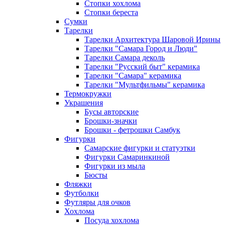
Стопки хохлома
Стопки береста
Сумки
Тарелки
Тарелки Архитектура Шаровой Ирины
Тарелки "Самара Город и Люди"
Тарелки Самара деколь
Тарелки "Русский быт" керамика
Тарелки "Самара" керамика
Тарелки "Мультфильмы" керамика
Термокружки
Украшения
Бусы авторские
Брошки-значки
Брошки - фетрошки Самбук
Фигурки
Самарские фигурки и статуэтки
Фигурки Самаринкиной
Фигурки из мыла
Бюсты
Фляжки
Футболки
Футляры для очков
Хохлома
Посуда хохлома