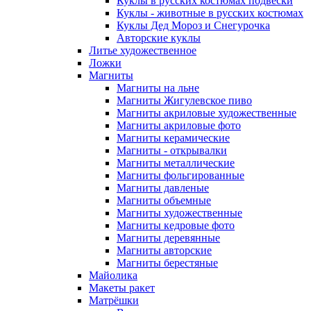
Куклы в русских костюмах подвески
Куклы - животные в русских костюмах
Куклы Дед Мороз и Снегурочка
Авторские куклы
Литье художественное
Ложки
Магниты
Магниты на льне
Магниты Жигулевское пиво
Магниты акриловые художественные
Магниты акриловые фото
Магниты керамические
Магниты - открывалки
Магниты металлические
Магниты фольгированные
Магниты давленые
Магниты объемные
Магниты художественные
Магниты кедровые фото
Магниты деревянные
Магниты авторские
Магниты берестяные
Майолика
Макеты ракет
Матрёшки