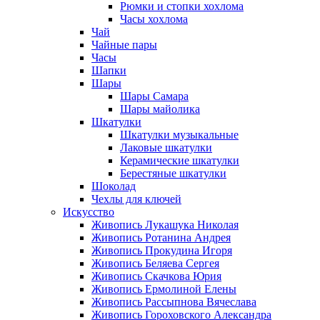
Рюмки и стопки хохлома
Часы хохлома
Чай
Чайные пары
Часы
Шапки
Шары
Шары Самара
Шары майолика
Шкатулки
Шкатулки музыкальные
Лаковые шкатулки
Керамические шкатулки
Берестяные шкатулки
Шоколад
Чехлы для ключей
Искусство
Живопись Лукашука Николая
Живопись Ротанина Андрея
Живопись Прокудина Игоря
Живопись Беляева Сергея
Живопись Скачкова Юрия
Живопись Ермолиной Елены
Живопись Рассыпнова Вячеслава
Живопись Гороховского Александра