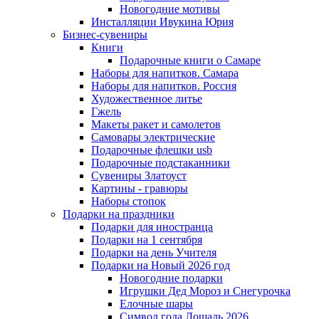
Новогодние мотивы
Инсталляции Ивукина Юрия
Бизнес-сувениры
Книги
Подарочные книги о Самаре
Наборы для напитков. Самара
Наборы для напитков. Россия
Художественное литье
Гжель
Макеты ракет и самолетов
Самовары электрические
Подарочные флешки usb
Подарочные подстаканники
Сувениры Златоуст
Картины - гравюры
Наборы стопок
Подарки на праздники
Подарки для иностранца
Подарки на 1 сентября
Подарки на день Учителя
Подарки на Новый 2026 год
Новогодние подарки
Игрушки Дед Мороз и Снегурочка
Елочные шары
Символ года Лошадь 2026