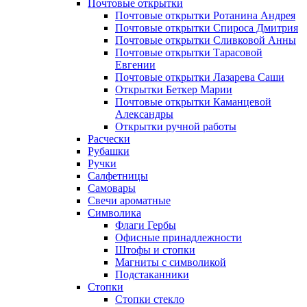
Почтовые открытки
Почтовые открытки Ротанина Андрея
Почтовые открытки Спироса Дмитрия
Почтовые открытки Сливковой Анны
Почтовые открытки Тарасовой
Евгении
Почтовые открытки Лазарева Саши
Открытки Беткер Марии
Почтовые открытки Каманцевой
Александры
Открытки ручной работы
Расчески
Рубашки
Ручки
Салфетницы
Самовары
Свечи ароматные
Символика
Флаги Гербы
Офисные принадлежности
Штофы и стопки
Магниты с символикой
Подстаканники
Стопки
Стопки стекло