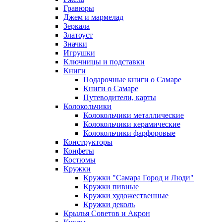
Гравюры
Джем и мармелад
Зеркала
Златоуст
Значки
Игрушки
Ключницы и подставки
Книги
Подарочные книги о Самаре
Книги о Самаре
Путеводители, карты
Колокольчики
Колокольчики металлические
Колокольчики керамические
Колокольчики фарфоровые
Конструкторы
Конфеты
Костюмы
Кружки
Кружки "Самара Город и Люди"
Кружки пивные
Кружки художественные
Кружки деколь
Крылья Советов и Акрон