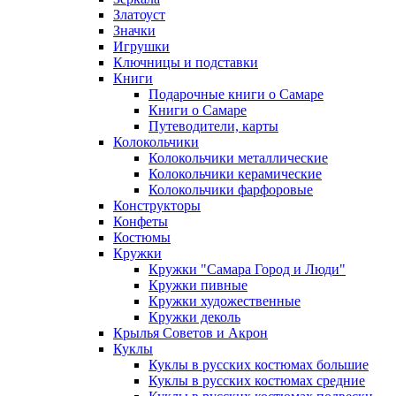
Златоуст
Значки
Игрушки
Ключницы и подставки
Книги
Подарочные книги о Самаре
Книги о Самаре
Путеводители, карты
Колокольчики
Колокольчики металлические
Колокольчики керамические
Колокольчики фарфоровые
Конструкторы
Конфеты
Костюмы
Кружки
Кружки "Самара Город и Люди"
Кружки пивные
Кружки художественные
Кружки деколь
Крылья Советов и Акрон
Куклы
Куклы в русских костюмах большие
Куклы в русских костюмах средние