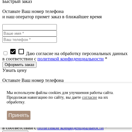
Быстрый заказ
Оставьте Ваш номер телефона
и наш оператор примет заказ в ближайшее время
check_box
check_box_outline_blank
Даю согласие на обработку персональных данных
в соответствии с
политикой конфиденциальности
*
Узнать цену
Оставьте Ваш номер телефона
и наш оператор перезвонит вам в ближайшее время
Мы используем файлы cookies для улучшения работы сайта.
Продолжая навигацию по сайту, вы даете
согласие
на их
обработку.
Принять
check_box
check_box_outline_blank
Даю согласие на обработку персональных данных
в соответствии с
политикой конфиденциальности
*