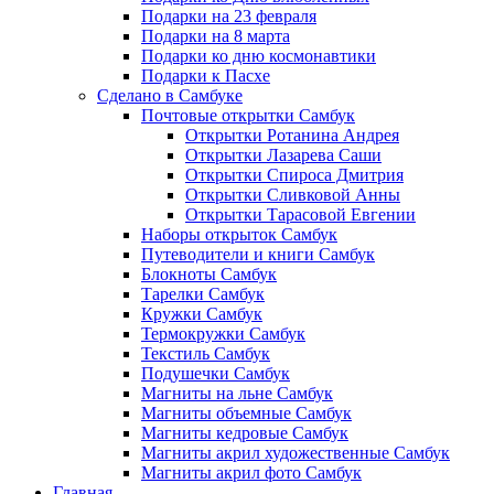
Подарки на 23 февраля
Подарки на 8 марта
Подарки ко дню космонавтики
Подарки к Пасхе
Сделано в Самбуке
Почтовые открытки Самбук
Открытки Ротанина Андрея
Открытки Лазарева Саши
Открытки Спироса Дмитрия
Открытки Сливковой Анны
Открытки Тарасовой Евгении
Наборы открыток Самбук
Путеводители и книги Самбук
Блокноты Самбук
Тарелки Самбук
Кружки Самбук
Термокружки Самбук
Текстиль Самбук
Подушечки Самбук
Магниты на льне Самбук
Магниты объемные Самбук
Магниты кедровые Самбук
Магниты акрил художественные Самбук
Магниты акрил фото Самбук
Главная