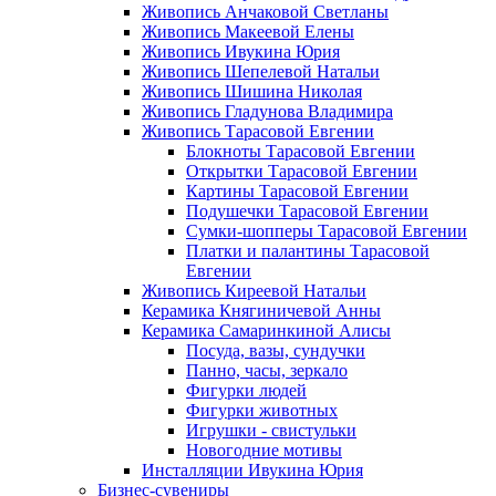
Живопись Анчаковой Светланы
Живопись Макеевой Елены
Живопись Ивукина Юрия
Живопись Шепелевой Натальи
Живопись Шишина Николая
Живопись Гладунова Владимира
Живопись Тарасовой Евгении
Блокноты Тарасовой Евгении
Открытки Тарасовой Евгении
Картины Тарасовой Евгении
Подушечки Тарасовой Евгении
Сумки-шопперы Тарасовой Евгении
Платки и палантины Тарасовой
Евгении
Живопись Киреевой Натальи
Керамика Княгиничевой Анны
Керамика Самаринкиной Алисы
Посуда, вазы, сундучки
Панно, часы, зеркало
Фигурки людей
Фигурки животных
Игрушки - свистульки
Новогодние мотивы
Инсталляции Ивукина Юрия
Бизнес-сувениры