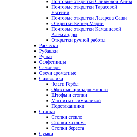
Почтовые открытки Сливковой Анны
Почтовые открытки Тарасовой
Евгении
Почтовые открытки Лазарева Саши
Открытки Беткер Марии
Почтовые открытки Каманцевой
Александры
Открытки ручной работы
Расчески
Рубашки
Ручки
Салфетницы
Самовары
Свечи ароматные
Символика
Флаги Гербы
Офисные принадлежности
Штофы и стопки
Магниты с символикой
Подстаканники
Стопки
Стопки стекло
Стопки хохлома
Стопки береста
Сумки