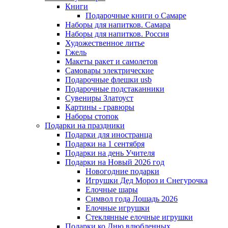
Книги
Подарочные книги о Самаре
Наборы для напитков. Самара
Наборы для напитков. Россия
Художественное литье
Гжель
Макеты ракет и самолетов
Самовары электрические
Подарочные флешки usb
Подарочные подстаканники
Сувениры Златоуст
Картины - гравюры
Наборы стопок
Подарки на праздники
Подарки для иностранца
Подарки на 1 сентября
Подарки на день Учителя
Подарки на Новый 2026 год
Новогодние подарки
Игрушки Дед Мороз и Снегурочка
Елочные шары
Символ года Лошадь 2026
Елочные игрушки
Стеклянные елочные игрушки
Подарки ко Дню влюбленных