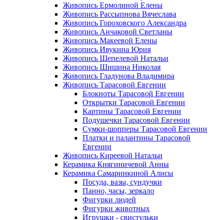
Живопись Ермолиной Елены
Живопись Рассыпнова Вячеслава
Живопись Гороховского Александра
Живопись Анчаковой Светланы
Живопись Макеевой Елены
Живопись Ивукина Юрия
Живопись Шепелевой Натальи
Живопись Шишина Николая
Живопись Гладунова Владимира
Живопись Тарасовой Евгении
Блокноты Тарасовой Евгении
Открытки Тарасовой Евгении
Картины Тарасовой Евгении
Подушечки Тарасовой Евгении
Сумки-шопперы Тарасовой Евгении
Платки и палантины Тарасовой
Евгении
Живопись Киреевой Натальи
Керамика Княгиничевой Анны
Керамика Самаринкиной Алисы
Посуда, вазы, сундучки
Панно, часы, зеркало
Фигурки людей
Фигурки животных
Игрушки - свистульки