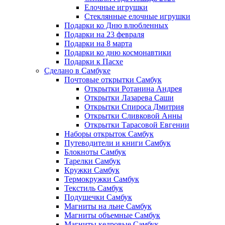
Елочные игрушки
Стеклянные елочные игрушки
Подарки ко Дню влюбленных
Подарки на 23 февраля
Подарки на 8 марта
Подарки ко дню космонавтики
Подарки к Пасхе
Сделано в Самбуке
Почтовые открытки Самбук
Открытки Ротанина Андрея
Открытки Лазарева Саши
Открытки Спироса Дмитрия
Открытки Сливковой Анны
Открытки Тарасовой Евгении
Наборы открыток Самбук
Путеводители и книги Самбук
Блокноты Самбук
Тарелки Самбук
Кружки Самбук
Термокружки Самбук
Текстиль Самбук
Подушечки Самбук
Магниты на льне Самбук
Магниты объемные Самбук
Магниты кедровые Самбук