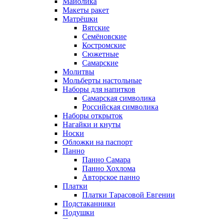
Майолика
Макеты ракет
Матрёшки
Вятские
Семёновские
Костромские
Сюжетные
Самарские
Молитвы
Мольберты настольные
Наборы для напитков
Самарская символика
Российская символика
Наборы открыток
Нагайки и кнуты
Носки
Обложки на паспорт
Панно
Панно Самара
Панно Хохлома
Авторское панно
Платки
Платки Тарасовой Евгении
Подстаканники
Подушки