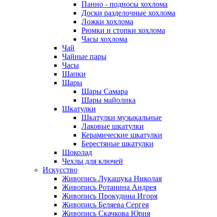
Панно - подносы хохлома
Доски разделочные хохлома
Ложки хохлома
Рюмки и стопки хохлома
Часы хохлома
Чай
Чайные пары
Часы
Шапки
Шары
Шары Самара
Шары майолика
Шкатулки
Шкатулки музыкальные
Лаковые шкатулки
Керамические шкатулки
Берестяные шкатулки
Шоколад
Чехлы для ключей
Искусство
Живопись Лукашука Николая
Живопись Ротанина Андрея
Живопись Прокудина Игоря
Живопись Беляева Сергея
Живопись Скачкова Юрия