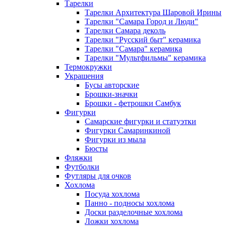
Тарелки
Тарелки Архитектура Шаровой Ирины
Тарелки "Самара Город и Люди"
Тарелки Самара деколь
Тарелки "Русский быт" керамика
Тарелки "Самара" керамика
Тарелки "Мультфильмы" керамика
Термокружки
Украшения
Бусы авторские
Брошки-значки
Брошки - фетрошки Самбук
Фигурки
Самарские фигурки и статуэтки
Фигурки Самаринкиной
Фигурки из мыла
Бюсты
Фляжки
Футболки
Футляры для очков
Хохлома
Посуда хохлома
Панно - подносы хохлома
Доски разделочные хохлома
Ложки хохлома