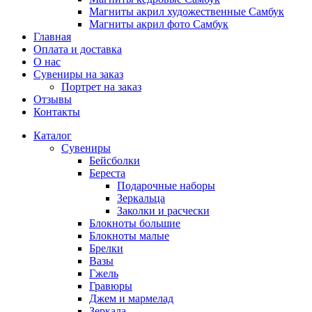
Магниты акрил художественные Самбук
Магниты акрил фото Самбук
Главная
Оплата и доставка
О нас
Сувениры на заказ
Портрет на заказ
Отзывы
Контакты
Каталог
Сувениры
Бейсболки
Береста
Подарочные наборы
Зеркальца
Заколки и расчески
Блокноты большие
Блокноты малые
Брелки
Вазы
Гжель
Гравюры
Джем и мармелад
Зеркала