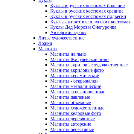
Куклы
Куклы в русских костюмах большие
Куклы в русских костюмах средние
Куклы в русских костюмах подвески
Куклы - животные в русских костюмах
Куклы Дед Мороз и Снегурочка
Авторские куклы
Литье художественное
Ложки
Магниты
Магниты на льне
Магниты Жигулевское пиво
Магниты акриловые художественные
Магниты акриловые фото
Магниты керамические
Магниты - открывалки
Магниты металлические
Магниты фольгированные
Магниты давленые
Магниты объемные
Магниты художественные
Магниты кедровые фото
Магниты деревянные
Магниты авторские
Магниты берестяные