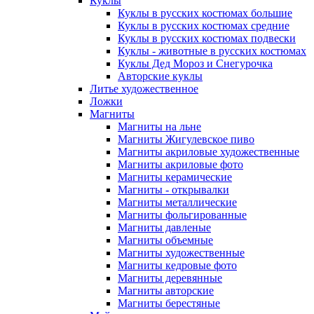
Куклы
Куклы в русских костюмах большие
Куклы в русских костюмах средние
Куклы в русских костюмах подвески
Куклы - животные в русских костюмах
Куклы Дед Мороз и Снегурочка
Авторские куклы
Литье художественное
Ложки
Магниты
Магниты на льне
Магниты Жигулевское пиво
Магниты акриловые художественные
Магниты акриловые фото
Магниты керамические
Магниты - открывалки
Магниты металлические
Магниты фольгированные
Магниты давленые
Магниты объемные
Магниты художественные
Магниты кедровые фото
Магниты деревянные
Магниты авторские
Магниты берестяные