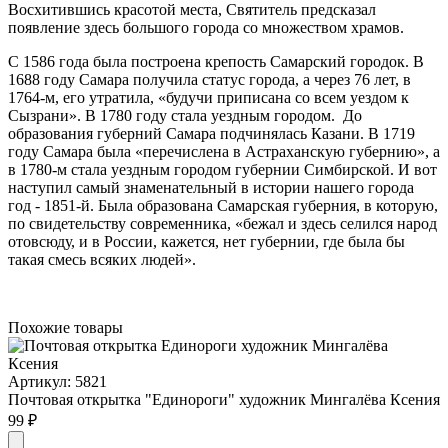
Восхитившись красотой места, Святитель предсказал
появление здесь большого города со множеством храмов.
С 1586 года была построена крепость Самарский городок. В
1688 году Самара получила статус города, а через 76 лет, в
1764-м, его утратила, «будучи приписана со всем уездом к
Сызрани». В 1780 году стала уездным городом. До
образования губерний Сама­ра подчинялась Казани. В 1719
году Самара была «перечислена в Астраханскую губернию», а
в 1780-м стала уездным городом губернии Симбирской. И вот
наступил самый зна­менательный в истории наше­го города
год - 1851-й. Была образована Самарская губер­ния, в которую,
по свидетель­ству современника, «бежал и здесь селился народ
отовсю­ду, и в России, кажется, нет губернии, где была бы
такая смесь всяких людей».
Похожие товары
Артикул: 5821
Почтовая открытка "Единороги" художник Мингалёва Ксения
99 ₽