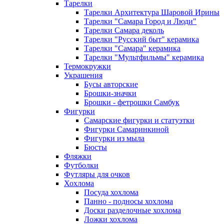
Тарелки
Тарелки Архитектура Шаровой Ирины
Тарелки "Самара Город и Люди"
Тарелки Самара деколь
Тарелки "Русский быт" керамика
Тарелки "Самара" керамика
Тарелки "Мультфильмы" керамика
Термокружки
Украшения
Бусы авторские
Брошки-значки
Брошки - фетрошки Самбук
Фигурки
Самарские фигурки и статуэтки
Фигурки Самаринкиной
Фигурки из мыла
Бюсты
Фляжки
Футболки
Футляры для очков
Хохлома
Посуда хохлома
Панно - подносы хохлома
Доски разделочные хохлома
Ложки хохлома