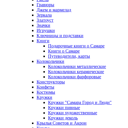
Гравюры
Джем и мармелад
Зеркала
Златоуст
Значки
Игрушки
Ключницы и подставки
Книги
Подарочные книги о Самаре
Книги о Самаре
Путеводители, карты
Колокольчики
Колокольчики металлические
Колокольчики керамические
Колокольчики фарфоровые
Конструкторы
Конфеты
Костюмы
Кружки
Кружки "Самара Город и Люди"
Кружки пивные
Кружки художественные
Кружки деколь
Крылья Советов и Акрон