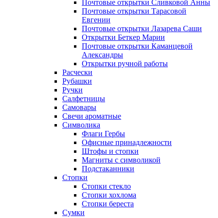
Почтовые открытки Сливковой Анны
Почтовые открытки Тарасовой
Евгении
Почтовые открытки Лазарева Саши
Открытки Беткер Марии
Почтовые открытки Каманцевой
Александры
Открытки ручной работы
Расчески
Рубашки
Ручки
Салфетницы
Самовары
Свечи ароматные
Символика
Флаги Гербы
Офисные принадлежности
Штофы и стопки
Магниты с символикой
Подстаканники
Стопки
Стопки стекло
Стопки хохлома
Стопки береста
Сумки