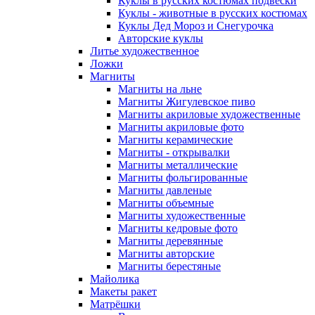
Куклы в русских костюмах подвески
Куклы - животные в русских костюмах
Куклы Дед Мороз и Снегурочка
Авторские куклы
Литье художественное
Ложки
Магниты
Магниты на льне
Магниты Жигулевское пиво
Магниты акриловые художественные
Магниты акриловые фото
Магниты керамические
Магниты - открывалки
Магниты металлические
Магниты фольгированные
Магниты давленые
Магниты объемные
Магниты художественные
Магниты кедровые фото
Магниты деревянные
Магниты авторские
Магниты берестяные
Майолика
Макеты ракет
Матрёшки