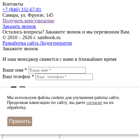
Контакты
+7 (846) 332-67-81
Самара, ул. Фрунзе, 145
Получить консультацию
Заказать звонок
Остались вопросы? Закажите звонок и мы перезвоним Вам.
© 2010 – 2026 г. sambook.ru
Разработка сайта Лидогенератор
Закажите звонок
И наш менеджер свяжется с вами в ближайшее время
Ваше имя *
Ваш телефон *
check_box
check_box_outline_blank
Даю согласие на обработку персональных данных
в соответствии с
политикой конфиденциальности
*
Мы используем файлы cookies для улучшения работы сайта.
Продолжая навигацию по сайту, вы даете
согласие
на их
обработку.
Быстрый заказ
Оставьте Ваш номер телефона
Принять
и наш оператор примет заказ в ближайшее время