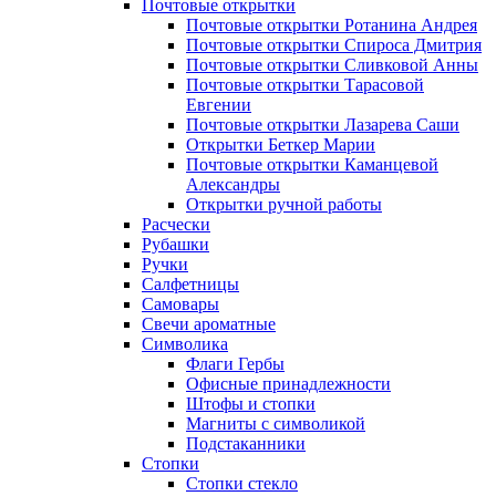
Почтовые открытки
Почтовые открытки Ротанина Андрея
Почтовые открытки Спироса Дмитрия
Почтовые открытки Сливковой Анны
Почтовые открытки Тарасовой
Евгении
Почтовые открытки Лазарева Саши
Открытки Беткер Марии
Почтовые открытки Каманцевой
Александры
Открытки ручной работы
Расчески
Рубашки
Ручки
Салфетницы
Самовары
Свечи ароматные
Символика
Флаги Гербы
Офисные принадлежности
Штофы и стопки
Магниты с символикой
Подстаканники
Стопки
Стопки стекло