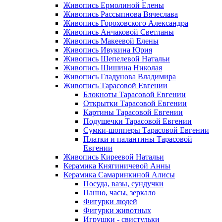
Живопись Ермолиной Елены
Живопись Рассыпнова Вячеслава
Живопись Гороховского Александра
Живопись Анчаковой Светланы
Живопись Макеевой Елены
Живопись Ивукина Юрия
Живопись Шепелевой Натальи
Живопись Шишина Николая
Живопись Гладунова Владимира
Живопись Тарасовой Евгении
Блокноты Тарасовой Евгении
Открытки Тарасовой Евгении
Картины Тарасовой Евгении
Подушечки Тарасовой Евгении
Сумки-шопперы Тарасовой Евгении
Платки и палантины Тарасовой
Евгении
Живопись Киреевой Натальи
Керамика Княгиничевой Анны
Керамика Самаринкиной Алисы
Посуда, вазы, сундучки
Панно, часы, зеркало
Фигурки людей
Фигурки животных
Игрушки - свистульки