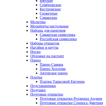
Вятские
Семёновские
Костромские
Сюжетные
Самарские
Молитвы
Мольберты настольные
Наборы для напитков
Самарская символика
Российская символика
Наборы открыток
Нагайки и кнуты
Носки
Обложки на паспорт
Панно
Панно Самара
Панно Хохлома
Авторское панно
Платки
Платки Тарасовой Евгении
Подстаканники
Подушки
Почтовые открытки
Почтовые открытки Ротанина Андрея
Почтовые открытки Спироса Дмитрия