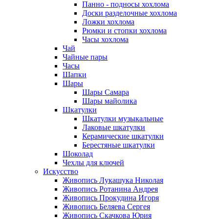
Панно - подносы хохлома
Доски разделочные хохлома
Ложки хохлома
Рюмки и стопки хохлома
Часы хохлома
Чай
Чайные пары
Часы
Шапки
Шары
Шары Самара
Шары майолика
Шкатулки
Шкатулки музыкальные
Лаковые шкатулки
Керамические шкатулки
Берестяные шкатулки
Шоколад
Чехлы для ключей
Искусство
Живопись Лукашука Николая
Живопись Ротанина Андрея
Живопись Прокудина Игоря
Живопись Беляева Сергея
Живопись Скачкова Юрия