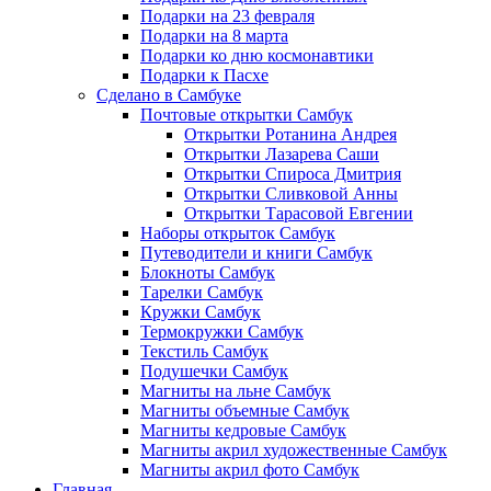
Подарки на 23 февраля
Подарки на 8 марта
Подарки ко дню космонавтики
Подарки к Пасхе
Сделано в Самбуке
Почтовые открытки Самбук
Открытки Ротанина Андрея
Открытки Лазарева Саши
Открытки Спироса Дмитрия
Открытки Сливковой Анны
Открытки Тарасовой Евгении
Наборы открыток Самбук
Путеводители и книги Самбук
Блокноты Самбук
Тарелки Самбук
Кружки Самбук
Термокружки Самбук
Текстиль Самбук
Подушечки Самбук
Магниты на льне Самбук
Магниты объемные Самбук
Магниты кедровые Самбук
Магниты акрил художественные Самбук
Магниты акрил фото Самбук
Главная