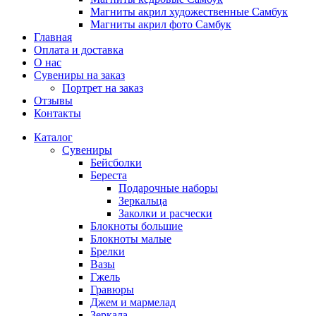
Магниты акрил художественные Самбук
Магниты акрил фото Самбук
Главная
Оплата и доставка
О нас
Сувениры на заказ
Портрет на заказ
Отзывы
Контакты
Каталог
Сувениры
Бейсболки
Береста
Подарочные наборы
Зеркальца
Заколки и расчески
Блокноты большие
Блокноты малые
Брелки
Вазы
Гжель
Гравюры
Джем и мармелад
Зеркала