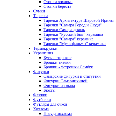
Стопки хохлома
Стопки береста
Сумки
Тарелки
Тарелки Архитектура Шаровой Ирины
Тарелки "Самара Город и Люди"
Тарелки Самара деколь
Тарелки "Русский быт" керамика
Тарелки "Самара" керамика
Тарелки "Мультфильмы" керамика
Термокружки
Украшения
Бусы авторские
Брошки-значки
Брошки - фетрошки Самбук
Фигурки
Самарские фигурки и статуэтки
Фигурки Самаринкиной
Фигурки из мыла
Бюсты
Фляжки
Футболки
Футляры для очков
Хохлома
Посуда хохлома