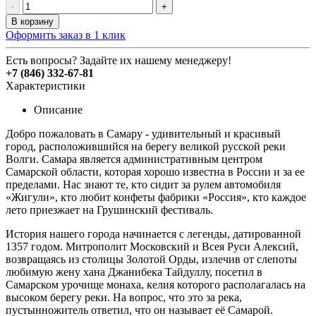
-
+
В корзину
Оформить заказ в 1 клик
Есть вопросы? Задайте их нашему менеджеру!
+7 (846) 332-67-81
Характеристики
Описание
Добро пожаловать в Самару - удивительный и красивый
город, расположившийся на берегу великой русской реки
Волги. Самара является административным центром
Самарской области, которая хорошо известна в России и за ее
пределами. Нас знают те, кто сидит за рулем автомобиля
«Жигули», кто любит конфеты фабрики «Россия», кто каждое
лето приезжает на Грушинский фестиваль.
История нашего города начинается с легенды, датированной
1357 годом. Митрополит Московский и Всея Руси Алексий,
возвращаясь из столицы Золотой Орды, излечив от слепоты
любимую жену хана Джанибека Тайдуллу, посетил в
Самарском урочище монаха, келия которого располагалась на
высоком берегу реки. На вопрос, что это за река,
пустынножитель ответил, что он называет её Самарой.