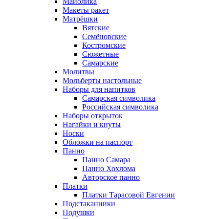
Майолика
Макеты ракет
Матрёшки
Вятские
Семёновские
Костромские
Сюжетные
Самарские
Молитвы
Мольберты настольные
Наборы для напитков
Самарская символика
Российская символика
Наборы открыток
Нагайки и кнуты
Носки
Обложки на паспорт
Панно
Панно Самара
Панно Хохлома
Авторское панно
Платки
Платки Тарасовой Евгении
Подстаканники
Подушки