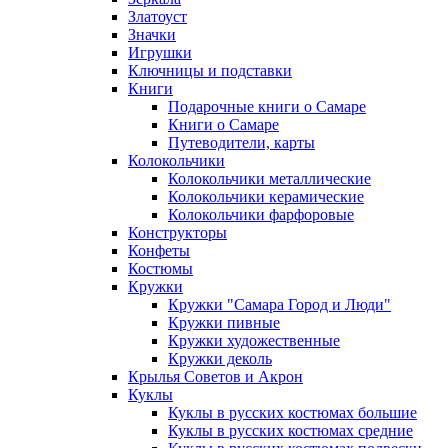
Златоуст
Значки
Игрушки
Ключницы и подставки
Книги
Подарочные книги о Самаре
Книги о Самаре
Путеводители, карты
Колокольчики
Колокольчики металлические
Колокольчики керамические
Колокольчики фарфоровые
Конструкторы
Конфеты
Костюмы
Кружки
Кружки "Самара Город и Люди"
Кружки пивные
Кружки художественные
Кружки деколь
Крылья Советов и Акрон
Куклы
Куклы в русских костюмах большие
Куклы в русских костюмах средние