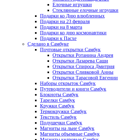
Елочные игрушки
Стеклянные елочные игрушки
Подарки ко Дню влюбленных
Подарки на 23 февраля
Подарки на 8 марта
Подарки ко дню космонавтики
Подарки к Пасхе
Сделано в Самбуке
Почтовые открытки Самбук
Открытки Ротанина Андрея
Открытки Лазарева Саши
Открытки Спироса Дмитрия
Открытки Сливковой Анны
Открытки Тарасовой Евгении
Наборы открыток Самбук
Путеводители и книги Самбук
Блокноты Самбук
Тарелки Самбук
Кружки Самбук
Термокружки Самбук
Текстиль Самбук
Подушечки Самбук
Магниты на льне Самбук
Магниты объемные Самбук
Магниты кедровые Самбук