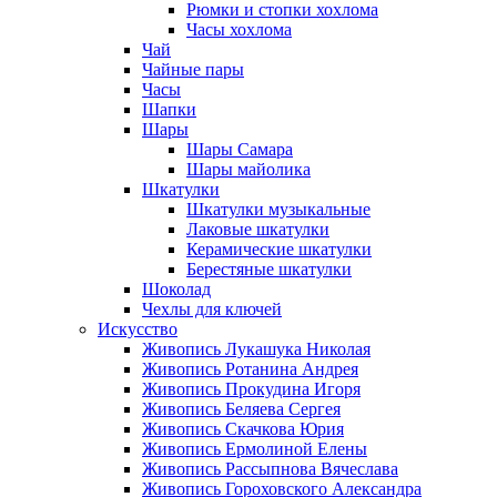
Рюмки и стопки хохлома
Часы хохлома
Чай
Чайные пары
Часы
Шапки
Шары
Шары Самара
Шары майолика
Шкатулки
Шкатулки музыкальные
Лаковые шкатулки
Керамические шкатулки
Берестяные шкатулки
Шоколад
Чехлы для ключей
Искусство
Живопись Лукашука Николая
Живопись Ротанина Андрея
Живопись Прокудина Игоря
Живопись Беляева Сергея
Живопись Скачкова Юрия
Живопись Ермолиной Елены
Живопись Рассыпнова Вячеслава
Живопись Гороховского Александра