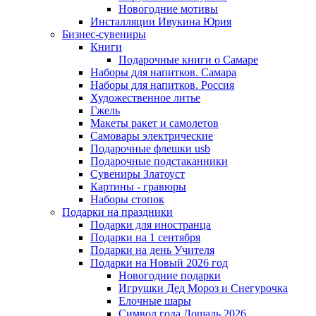
Новогодние мотивы
Инсталляции Ивукина Юрия
Бизнес-сувениры
Книги
Подарочные книги о Самаре
Наборы для напитков. Самара
Наборы для напитков. Россия
Художественное литье
Гжель
Макеты ракет и самолетов
Самовары электрические
Подарочные флешки usb
Подарочные подстаканники
Сувениры Златоуст
Картины - гравюры
Наборы стопок
Подарки на праздники
Подарки для иностранца
Подарки на 1 сентября
Подарки на день Учителя
Подарки на Новый 2026 год
Новогодние подарки
Игрушки Дед Мороз и Снегурочка
Елочные шары
Символ года Лошадь 2026