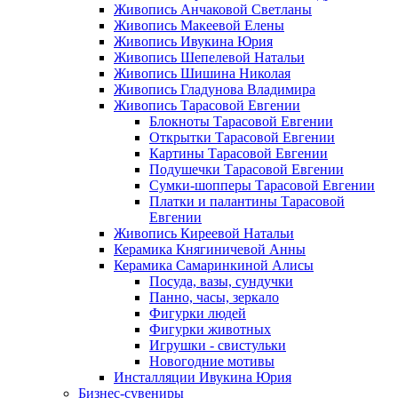
Живопись Анчаковой Светланы
Живопись Макеевой Елены
Живопись Ивукина Юрия
Живопись Шепелевой Натальи
Живопись Шишина Николая
Живопись Гладунова Владимира
Живопись Тарасовой Евгении
Блокноты Тарасовой Евгении
Открытки Тарасовой Евгении
Картины Тарасовой Евгении
Подушечки Тарасовой Евгении
Сумки-шопперы Тарасовой Евгении
Платки и палантины Тарасовой
Евгении
Живопись Киреевой Натальи
Керамика Княгиничевой Анны
Керамика Самаринкиной Алисы
Посуда, вазы, сундучки
Панно, часы, зеркало
Фигурки людей
Фигурки животных
Игрушки - свистульки
Новогодние мотивы
Инсталляции Ивукина Юрия
Бизнес-сувениры