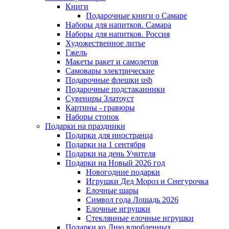
Книги
Подарочные книги о Самаре
Наборы для напитков. Самара
Наборы для напитков. Россия
Художественное литье
Гжель
Макеты ракет и самолетов
Самовары электрические
Подарочные флешки usb
Подарочные подстаканники
Сувениры Златоуст
Картины - гравюры
Наборы стопок
Подарки на праздники
Подарки для иностранца
Подарки на 1 сентября
Подарки на день Учителя
Подарки на Новый 2026 год
Новогодние подарки
Игрушки Дед Мороз и Снегурочка
Елочные шары
Символ года Лошадь 2026
Елочные игрушки
Стеклянные елочные игрушки
Подарки ко Дню влюбленных