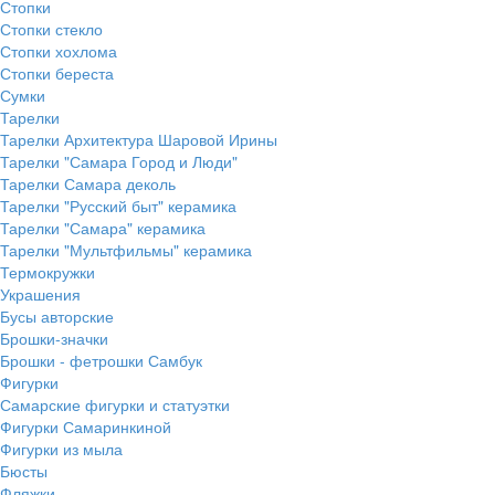
Стопки
Стопки стекло
Стопки хохлома
Стопки береста
Сумки
Тарелки
Тарелки Архитектура Шаровой Ирины
Тарелки "Самара Город и Люди"
Тарелки Самара деколь
Тарелки "Русский быт" керамика
Тарелки "Самара" керамика
Тарелки "Мультфильмы" керамика
Термокружки
Украшения
Бусы авторские
Брошки-значки
Брошки - фетрошки Самбук
Фигурки
Самарские фигурки и статуэтки
Фигурки Самаринкиной
Фигурки из мыла
Бюсты
Фляжки