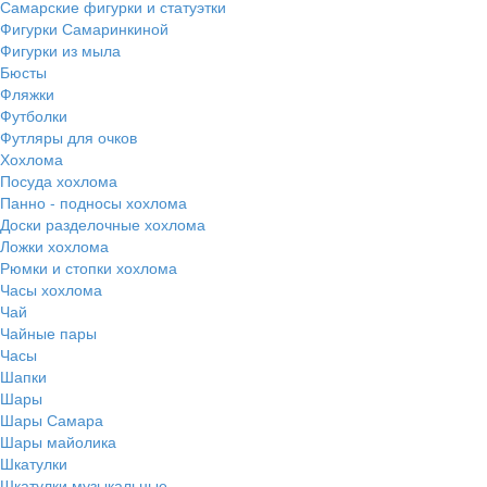
Самарские фигурки и статуэтки
Фигурки Самаринкиной
Фигурки из мыла
Бюсты
Фляжки
Футболки
Футляры для очков
Хохлома
Посуда хохлома
Панно - подносы хохлома
Доски разделочные хохлома
Ложки хохлома
Рюмки и стопки хохлома
Часы хохлома
Чай
Чайные пары
Часы
Шапки
Шары
Шары Самара
Шары майолика
Шкатулки
Шкатулки музыкальные