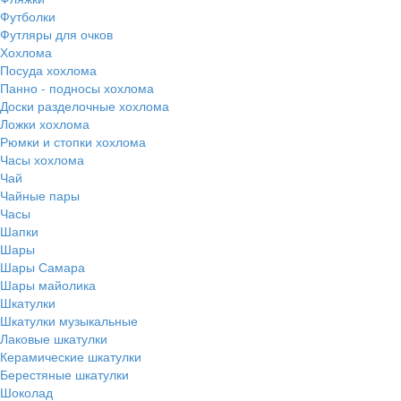
Футболки
Футляры для очков
Хохлома
Посуда хохлома
Панно - подносы хохлома
Доски разделочные хохлома
Ложки хохлома
Рюмки и стопки хохлома
Часы хохлома
Чай
Чайные пары
Часы
Шапки
Шары
Шары Самара
Шары майолика
Шкатулки
Шкатулки музыкальные
Лаковые шкатулки
Керамические шкатулки
Берестяные шкатулки
Шоколад