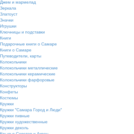
Джем и мармелад
Зеркала
Златоуст
Значки
Игрушки
Ключницы и подставки
Книги
Подарочные книги о Самаре
Книги о Самаре
Путеводители, карты
Колокольчики
Колокольчики металлические
Колокольчики керамические
Колокольчики фарфоровые
Конструкторы
Конфеты
Костюмы
Кружки
Кружки "Самара Город и Люди"
Кружки пивные
Кружки художественные
Кружки деколь
Крылья Советов и Акрон