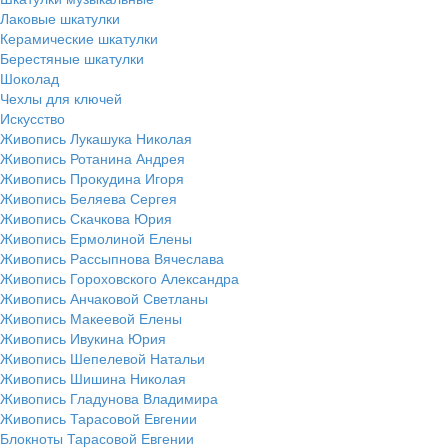
Лаковые шкатулки
Керамические шкатулки
Берестяные шкатулки
Шоколад
Чехлы для ключей
Искусство
Живопись Лукашука Николая
Живопись Ротанина Андрея
Живопись Прокудина Игоря
Живопись Беляева Сергея
Живопись Скачкова Юрия
Живопись Ермолиной Елены
Живопись Рассыпнова Вячеслава
Живопись Гороховского Александра
Живопись Анчаковой Светланы
Живопись Макеевой Елены
Живопись Ивукина Юрия
Живопись Шепелевой Натальи
Живопись Шишина Николая
Живопись Гладунова Владимира
Живопись Тарасовой Евгении
Блокноты Тарасовой Евгении