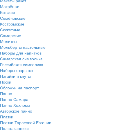
Макеты ракет
Матрёшки
Вятские
Семёновские
Костромские
Сюжетные
Самарские
Молитвы
Мольберты настольные
Наборы для напитков
Самарская символика
Российская символика
Наборы открыток
Нагайки и кнуты
Носки
Обложки на паспорт
Панно
Панно Самара
Панно Хохлома
Авторское панно
Платки
Платки Тарасовой Евгении
Подстаканники