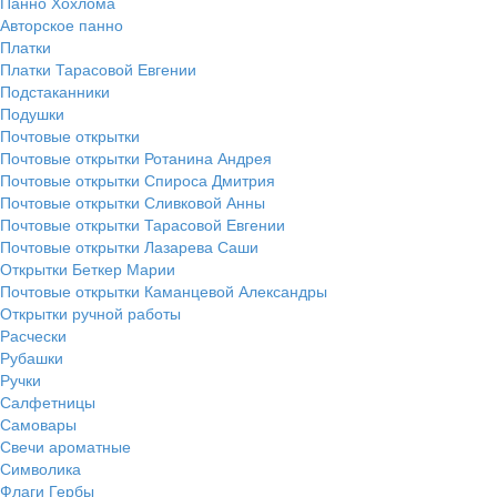
Панно Хохлома
Авторское панно
Платки
Платки Тарасовой Евгении
Подстаканники
Подушки
Почтовые открытки
Почтовые открытки Ротанина Андрея
Почтовые открытки Спироса Дмитрия
Почтовые открытки Сливковой Анны
Почтовые открытки Тарасовой Евгении
Почтовые открытки Лазарева Саши
Открытки Беткер Марии
Почтовые открытки Каманцевой Александры
Открытки ручной работы
Расчески
Рубашки
Ручки
Салфетницы
Самовары
Свечи ароматные
Символика
Флаги Гербы