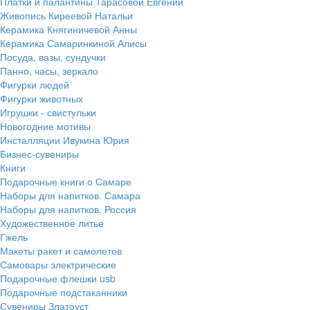
Платки и палантины Тарасовой Евгении
Живопись Киреевой Натальи
Керамика Княгиничевой Анны
Керамика Самаринкиной Алисы
Посуда, вазы, сундучки
Панно, часы, зеркало
Фигурки людей
Фигурки животных
Игрушки - свистульки
Новогодние мотивы
Инсталляции Ивукина Юрия
Бизнес-сувениры
Книги
Подарочные книги о Самаре
Наборы для напитков. Самара
Наборы для напитков. Россия
Художественное литье
Гжель
Макеты ракет и самолетов
Самовары электрические
Подарочные флешки usb
Подарочные подстаканники
Сувениры Златоуст