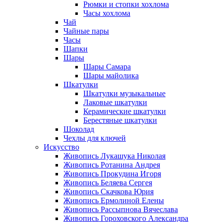
Рюмки и стопки хохлома
Часы хохлома
Чай
Чайные пары
Часы
Шапки
Шары
Шары Самара
Шары майолика
Шкатулки
Шкатулки музыкальные
Лаковые шкатулки
Керамические шкатулки
Берестяные шкатулки
Шоколад
Чехлы для ключей
Искусство
Живопись Лукашука Николая
Живопись Ротанина Андрея
Живопись Прокудина Игоря
Живопись Беляева Сергея
Живопись Скачкова Юрия
Живопись Ермолиной Елены
Живопись Рассыпнова Вячеслава
Живопись Гороховского Александра