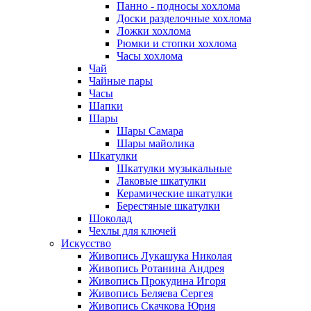
Панно - подносы хохлома
Доски разделочные хохлома
Ложки хохлома
Рюмки и стопки хохлома
Часы хохлома
Чай
Чайные пары
Часы
Шапки
Шары
Шары Самара
Шары майолика
Шкатулки
Шкатулки музыкальные
Лаковые шкатулки
Керамические шкатулки
Берестяные шкатулки
Шоколад
Чехлы для ключей
Искусство
Живопись Лукашука Николая
Живопись Ротанина Андрея
Живопись Прокудина Игоря
Живопись Беляева Сергея
Живопись Скачкова Юрия