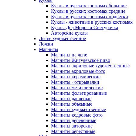
Куклы
Куклы в русских костюмах большие
Куклы в русских костюмах средние
Куклы в русских костюмах подвески
Куклы - животные в русских костюмах
Куклы Дед Мороз и Снегурочка
Авторские куклы
Литье художественное
Ложки
Магниты
Магниты на льне
Магниты Жигулевское пиво
Магниты акриловые художественные
Магниты акриловые фото
Магниты керамические
Магниты - открывалки
Магниты металлические
Магниты фольгированные
Магниты давленые
Магниты объемные
Магниты художественные
Магниты кедровые фото
Магниты деревянные
Магниты авторские
Магниты берестяные