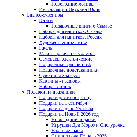
Новогодние мотивы
Инсталляции Ивукина Юрия
Бизнес-сувениры
Книги
Подарочные книги о Самаре
Наборы для напитков. Самара
Наборы для напитков. Россия
Художественное литье
Гжель
Макеты ракет и самолетов
Самовары электрические
Подарочные флешки usb
Подарочные подстаканники
Сувениры Златоуст
Картины - гравюры
Наборы стопок
Подарки на праздники
Подарки для иностранца
Подарки на 1 сентября
Подарки на день Учителя
Подарки на Новый 2026 год
Новогодние подарки
Игрушки Дед Мороз и Снегурочка
Елочные шары
Символ года Лошадь 2026