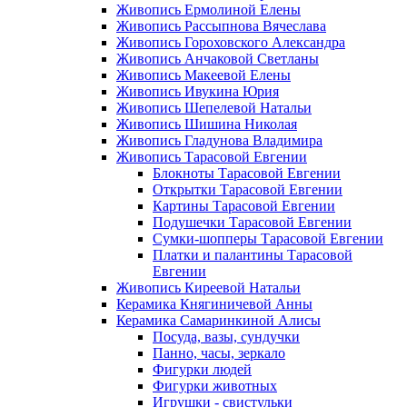
Живопись Ермолиной Елены
Живопись Рассыпнова Вячеслава
Живопись Гороховского Александра
Живопись Анчаковой Светланы
Живопись Макеевой Елены
Живопись Ивукина Юрия
Живопись Шепелевой Натальи
Живопись Шишина Николая
Живопись Гладунова Владимира
Живопись Тарасовой Евгении
Блокноты Тарасовой Евгении
Открытки Тарасовой Евгении
Картины Тарасовой Евгении
Подушечки Тарасовой Евгении
Сумки-шопперы Тарасовой Евгении
Платки и палантины Тарасовой
Евгении
Живопись Киреевой Натальи
Керамика Княгиничевой Анны
Керамика Самаринкиной Алисы
Посуда, вазы, сундучки
Панно, часы, зеркало
Фигурки людей
Фигурки животных
Игрушки - свистульки