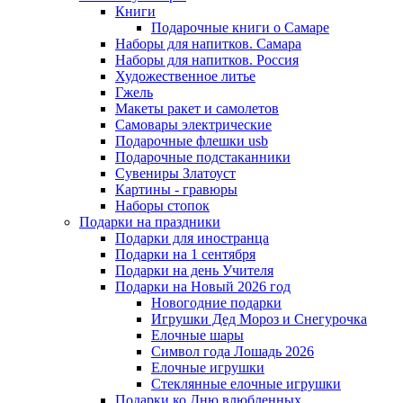
Книги
Подарочные книги о Самаре
Наборы для напитков. Самара
Наборы для напитков. Россия
Художественное литье
Гжель
Макеты ракет и самолетов
Самовары электрические
Подарочные флешки usb
Подарочные подстаканники
Сувениры Златоуст
Картины - гравюры
Наборы стопок
Подарки на праздники
Подарки для иностранца
Подарки на 1 сентября
Подарки на день Учителя
Подарки на Новый 2026 год
Новогодние подарки
Игрушки Дед Мороз и Снегурочка
Елочные шары
Символ года Лошадь 2026
Елочные игрушки
Стеклянные елочные игрушки
Подарки ко Дню влюбленных