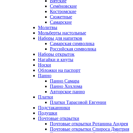
Вятские
Семёновские
Костромские
Сюжетные
Самарские
Молитвы
Мольберты настольные
Наборы для напитков
Самарская символика
Российская символика
Наборы открыток
Нагайки и кнуты
Носки
Обложки на паспорт
Панно
Панно Самара
Панно Хохлома
Авторское панно
Платки
Платки Тарасовой Евгении
Подстаканники
Подушки
Почтовые открытки
Почтовые открытки Ротанина Андрея
Почтовые открытки Спироса Дмитрия