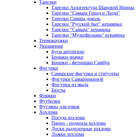
Тарелки
Тарелки Архитектура Шаровой Ирины
Тарелки "Самара Город и Люди"
Тарелки Самара деколь
Тарелки "Русский быт" керамика
Тарелки "Самара" керамика
Тарелки "Мультфильмы" керамика
Термокружки
Украшения
Бусы авторские
Брошки-значки
Брошки - фетрошки Самбук
Фигурки
Самарские фигурки и статуэтки
Фигурки Самаринкиной
Фигурки из мыла
Бюсты
Фляжки
Футболки
Футляры для очков
Хохлома
Посуда хохлома
Панно - подносы хохлома
Доски разделочные хохлома
Ложки хохлома