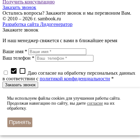
Получить консультацию
Заказать звонок
Остались вопросы? Закажите звонок и мы перезвоним Вам.
© 2010 – 2026 г. sambook.ru
Разработка сайта Лидогенератор
Закажите звонок
И наш менеджер свяжется с вами в ближайшее время
Ваше имя *
Ваш телефон *
check_box
check_box_outline_blank
Даю согласие на обработку персональных данных
в соответствии с
политикой конфиденциальности
*
Быстрый заказ
Мы используем файлы cookies для улучшения работы сайта.
Оставьте Ваш номер телефона
Продолжая навигацию по сайту, вы даете
согласие
на их
и наш оператор примет заказ в ближайшее время
обработку.
Принять