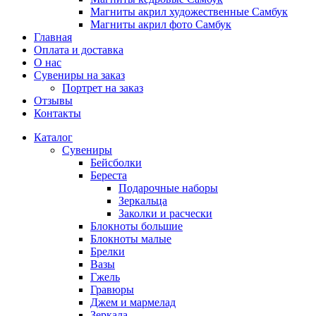
Магниты акрил художественные Самбук
Магниты акрил фото Самбук
Главная
Оплата и доставка
О нас
Сувениры на заказ
Портрет на заказ
Отзывы
Контакты
Каталог
Сувениры
Бейсболки
Береста
Подарочные наборы
Зеркальца
Заколки и расчески
Блокноты большие
Блокноты малые
Брелки
Вазы
Гжель
Гравюры
Джем и мармелад
Зеркала