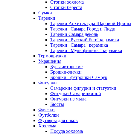
Стопки хохлома
Стопки береста
Сумки
Тарелки
Тарелки Архитектура Шаровой Ирины
Тарелки "Самара Город и Люди"
Тарелки Самара деколь
Тарелки "Русский быт" керамика
Тарелки "Самара" керамика
Тарелки "Мультфильмы" керамика
Термокружки
Украшения
Бусы авторские
Брошки-значки
Брошки - фетрошки Самбук
Фигурки
Самарские фигурки и статуэтки
Фигурки Самаринкиной
Фигурки из мыла
Бюсты
Фляжки
Футболки
Футляры для очков
Хохлома
Посуда хохлома