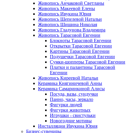
Живопись Анчаковой Светланы
Живопись Макеевой Елены
Живопись Ивукина Юрия
Живопись Шепелевой Натальи
Живопись Шишина Николая
Живопись Гладунова Владимира
Живопись Тарасовой Евгении
Блокноты Тарасовой Евгении
Открытки Тарасовой Евгении
Картины Тарасовой Евгении
Подушечки Тарасовой Евгении
Сумки-шопперы Тарасовой Евгении
Платки и палантины Тарасовой
Евгении
Живопись Киреевой Натальи
Керамика Княгиничевой Анны
Керамика Самаринкиной Алисы
Посуда, вазы, сундучки
Панно, часы, зеркало
Фигурки людей
Фигурки животных
Игрушки - свистульки
Новогодние мотивы
Инсталляции Ивукина Юрия
Бизнес-сувениры