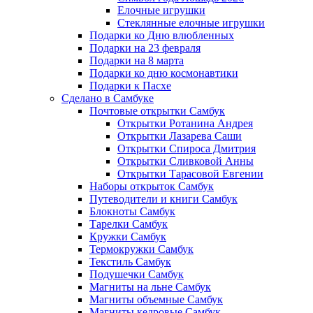
Елочные игрушки
Стеклянные елочные игрушки
Подарки ко Дню влюбленных
Подарки на 23 февраля
Подарки на 8 марта
Подарки ко дню космонавтики
Подарки к Пасхе
Сделано в Самбуке
Почтовые открытки Самбук
Открытки Ротанина Андрея
Открытки Лазарева Саши
Открытки Спироса Дмитрия
Открытки Сливковой Анны
Открытки Тарасовой Евгении
Наборы открыток Самбук
Путеводители и книги Самбук
Блокноты Самбук
Тарелки Самбук
Кружки Самбук
Термокружки Самбук
Текстиль Самбук
Подушечки Самбук
Магниты на льне Самбук
Магниты объемные Самбук
Магниты кедровые Самбук