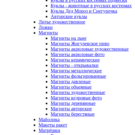
Куклы в русских костюмах подвески
Куклы - животные в русских костюмах
Куклы Дед Мороз и Снегурочка
Авторские куклы
Литье художественное
Ложки
Магниты
Магниты на льне
Магниты Жигулевское пиво
Магниты акриловые художественные
Магниты акриловые фото
Магниты керамические
Магниты - открывалки
Магниты металлические
Магниты фольгированные
Магниты давленые
Магниты объемные
Магниты художественные
Магниты кедровые фото
Магниты деревянные
Магниты авторские
Магниты берестяные
Майолика
Макеты ракет
Матрёшки