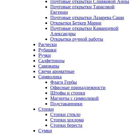
Почтовые открытки Сливковой Анны
Почтовые открытки Тарасовой
Евгении
Почтовые открытки Лазарева Саши
Открытки Беткер Марии
Почтовые открытки Каманцевой
Александры
Открытки ручной работы
Расчески
Рубашки
Ручки
Салфетницы
Самовары
Свечи ароматные
Символика
Флаги Гербы
Офисные принадлежности
Штофы и стопки
Магниты с символикой
Подстаканники
Стопки
Стопки стекло
Стопки хохлома
Стопки береста
Сумки