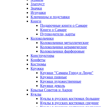
Златоуст
Значки
Игрушки
Ключницы и подставки
Книги
Подарочные книги о Самаре
Книги о Самаре
Путеводители, карты
Колокольчики
Колокольчики металлические
Колокольчики керамические
Колокольчики фарфоровые
Конструкторы
Конфеты
Костюмы
Кружки
Кружки "Самара Город и Люди"
Кружки пивные
Кружки художественные
Кружки деколь
Крылья Советов и Акрон
Куклы
Куклы в русских костюмах большие
Куклы в русских костюмах средние