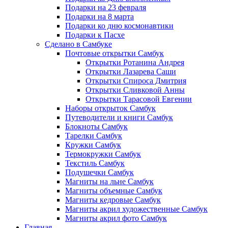
Подарки на 23 февраля
Подарки на 8 марта
Подарки ко дню космонавтики
Подарки к Пасхе
Сделано в Самбуке
Почтовые открытки Самбук
Открытки Ротанина Андрея
Открытки Лазарева Саши
Открытки Спироса Дмитрия
Открытки Сливковой Анны
Открытки Тарасовой Евгении
Наборы открыток Самбук
Путеводители и книги Самбук
Блокноты Самбук
Тарелки Самбук
Кружки Самбук
Термокружки Самбук
Текстиль Самбук
Подушечки Самбук
Магниты на льне Самбук
Магниты объемные Самбук
Магниты кедровые Самбук
Магниты акрил художественные Самбук
Магниты акрил фото Самбук
Главная