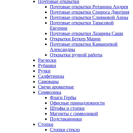
Почтовые открытки
Почтовые открытки Ротанина Андрея
Почтовые открытки Спироса Дмитрия
Почтовые открытки Сливковой Анны
Почтовые открытки Тарасовой
Евгении
Почтовые открытки Лазарева Саши
Открытки Беткер Марии
Почтовые открытки Каманцевой
Александры
Открытки ручной работы
Расчески
Рубашки
Ручки
Салфетницы
Самовары
Свечи ароматные
Символика
Флаги Гербы
Офисные принадлежности
Штофы и стопки
Магниты с символикой
Подстаканники
Стопки
Стопки стекло