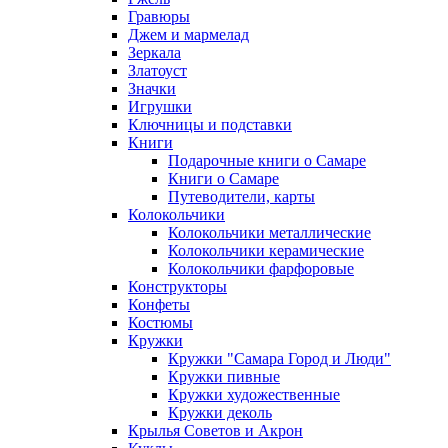
Гравюры
Джем и мармелад
Зеркала
Златоуст
Значки
Игрушки
Ключницы и подставки
Книги
Подарочные книги о Самаре
Книги о Самаре
Путеводители, карты
Колокольчики
Колокольчики металлические
Колокольчики керамические
Колокольчики фарфоровые
Конструкторы
Конфеты
Костюмы
Кружки
Кружки "Самара Город и Люди"
Кружки пивные
Кружки художественные
Кружки деколь
Крылья Советов и Акрон