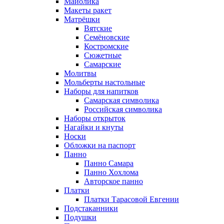
Майолика
Макеты ракет
Матрёшки
Вятские
Семёновские
Костромские
Сюжетные
Самарские
Молитвы
Мольберты настольные
Наборы для напитков
Самарская символика
Российская символика
Наборы открыток
Нагайки и кнуты
Носки
Обложки на паспорт
Панно
Панно Самара
Панно Хохлома
Авторское панно
Платки
Платки Тарасовой Евгении
Подстаканники
Подушки