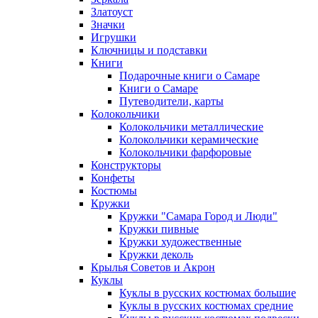
Златоуст
Значки
Игрушки
Ключницы и подставки
Книги
Подарочные книги о Самаре
Книги о Самаре
Путеводители, карты
Колокольчики
Колокольчики металлические
Колокольчики керамические
Колокольчики фарфоровые
Конструкторы
Конфеты
Костюмы
Кружки
Кружки "Самара Город и Люди"
Кружки пивные
Кружки художественные
Кружки деколь
Крылья Советов и Акрон
Куклы
Куклы в русских костюмах большие
Куклы в русских костюмах средние