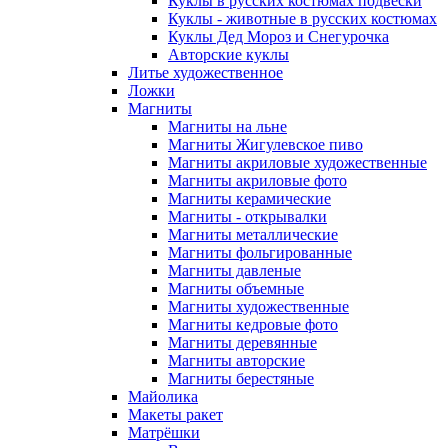
Куклы в русских костюмах подвески
Куклы - животные в русских костюмах
Куклы Дед Мороз и Снегурочка
Авторские куклы
Литье художественное
Ложки
Магниты
Магниты на льне
Магниты Жигулевское пиво
Магниты акриловые художественные
Магниты акриловые фото
Магниты керамические
Магниты - открывалки
Магниты металлические
Магниты фольгированные
Магниты давленые
Магниты объемные
Магниты художественные
Магниты кедровые фото
Магниты деревянные
Магниты авторские
Магниты берестяные
Майолика
Макеты ракет
Матрёшки