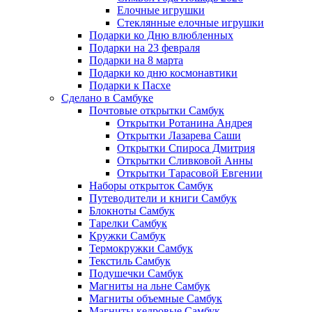
Елочные игрушки
Стеклянные елочные игрушки
Подарки ко Дню влюбленных
Подарки на 23 февраля
Подарки на 8 марта
Подарки ко дню космонавтики
Подарки к Пасхе
Сделано в Самбуке
Почтовые открытки Самбук
Открытки Ротанина Андрея
Открытки Лазарева Саши
Открытки Спироса Дмитрия
Открытки Сливковой Анны
Открытки Тарасовой Евгении
Наборы открыток Самбук
Путеводители и книги Самбук
Блокноты Самбук
Тарелки Самбук
Кружки Самбук
Термокружки Самбук
Текстиль Самбук
Подушечки Самбук
Магниты на льне Самбук
Магниты объемные Самбук
Магниты кедровые Самбук