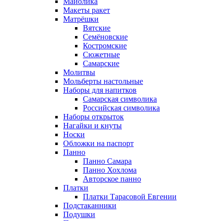
Майолика
Макеты ракет
Матрёшки
Вятские
Семёновские
Костромские
Сюжетные
Самарские
Молитвы
Мольберты настольные
Наборы для напитков
Самарская символика
Российская символика
Наборы открыток
Нагайки и кнуты
Носки
Обложки на паспорт
Панно
Панно Самара
Панно Хохлома
Авторское панно
Платки
Платки Тарасовой Евгении
Подстаканники
Подушки