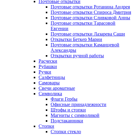
Почтовые открытки
Почтовые открытки Ротанина Андрея
Почтовые открытки Спироса Дмитрия
Почтовые открытки Сливковой Анны
Почтовые открытки Тарасовой
Евгении
Почтовые открытки Лазарева Саши
Открытки Беткер Марии
Почтовые открытки Каманцевой
Александры
Открытки ручной работы
Расчески
Рубашки
Ручки
Салфетницы
Самовары
Свечи ароматные
Символика
Флаги Гербы
Офисные принадлежности
Штофы и стопки
Магниты с символикой
Подстаканники
Стопки
Стопки стекло