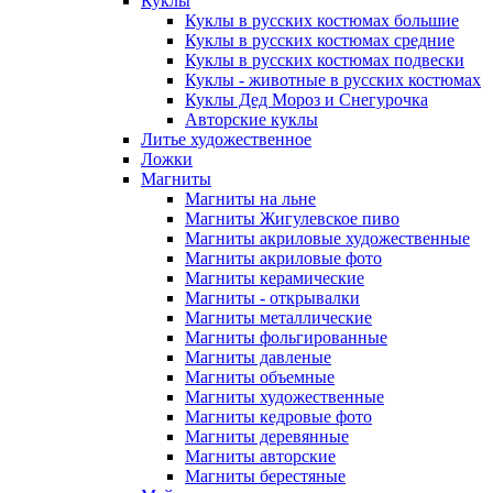
Куклы
Куклы в русских костюмах большие
Куклы в русских костюмах средние
Куклы в русских костюмах подвески
Куклы - животные в русских костюмах
Куклы Дед Мороз и Снегурочка
Авторские куклы
Литье художественное
Ложки
Магниты
Магниты на льне
Магниты Жигулевское пиво
Магниты акриловые художественные
Магниты акриловые фото
Магниты керамические
Магниты - открывалки
Магниты металлические
Магниты фольгированные
Магниты давленые
Магниты объемные
Магниты художественные
Магниты кедровые фото
Магниты деревянные
Магниты авторские
Магниты берестяные