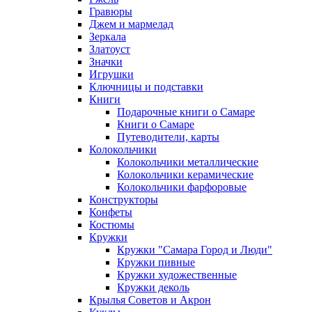
Гравюры
Джем и мармелад
Зеркала
Златоуст
Значки
Игрушки
Ключницы и подставки
Книги
Подарочные книги о Самаре
Книги о Самаре
Путеводители, карты
Колокольчики
Колокольчики металлические
Колокольчики керамические
Колокольчики фарфоровые
Конструкторы
Конфеты
Костюмы
Кружки
Кружки "Самара Город и Люди"
Кружки пивные
Кружки художественные
Кружки деколь
Крылья Советов и Акрон