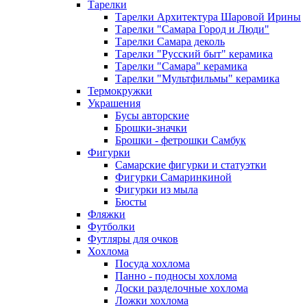
Тарелки
Тарелки Архитектура Шаровой Ирины
Тарелки "Самара Город и Люди"
Тарелки Самара деколь
Тарелки "Русский быт" керамика
Тарелки "Самара" керамика
Тарелки "Мультфильмы" керамика
Термокружки
Украшения
Бусы авторские
Брошки-значки
Брошки - фетрошки Самбук
Фигурки
Самарские фигурки и статуэтки
Фигурки Самаринкиной
Фигурки из мыла
Бюсты
Фляжки
Футболки
Футляры для очков
Хохлома
Посуда хохлома
Панно - подносы хохлома
Доски разделочные хохлома
Ложки хохлома