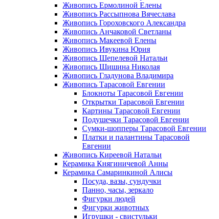
Живопись Ермолиной Елены
Живопись Рассыпнова Вячеслава
Живопись Гороховского Александра
Живопись Анчаковой Светланы
Живопись Макеевой Елены
Живопись Ивукина Юрия
Живопись Шепелевой Натальи
Живопись Шишина Николая
Живопись Гладунова Владимира
Живопись Тарасовой Евгении
Блокноты Тарасовой Евгении
Открытки Тарасовой Евгении
Картины Тарасовой Евгении
Подушечки Тарасовой Евгении
Сумки-шопперы Тарасовой Евгении
Платки и палантины Тарасовой
Евгении
Живопись Киреевой Натальи
Керамика Княгиничевой Анны
Керамика Самаринкиной Алисы
Посуда, вазы, сундучки
Панно, часы, зеркало
Фигурки людей
Фигурки животных
Игрушки - свистульки