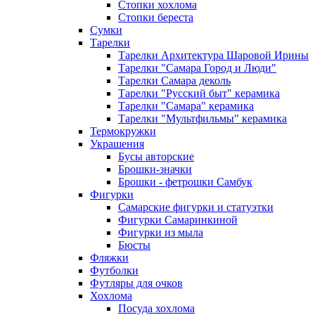
Стопки хохлома
Стопки береста
Сумки
Тарелки
Тарелки Архитектура Шаровой Ирины
Тарелки "Самара Город и Люди"
Тарелки Самара деколь
Тарелки "Русский быт" керамика
Тарелки "Самара" керамика
Тарелки "Мультфильмы" керамика
Термокружки
Украшения
Бусы авторские
Брошки-значки
Брошки - фетрошки Самбук
Фигурки
Самарские фигурки и статуэтки
Фигурки Самаринкиной
Фигурки из мыла
Бюсты
Фляжки
Футболки
Футляры для очков
Хохлома
Посуда хохлома