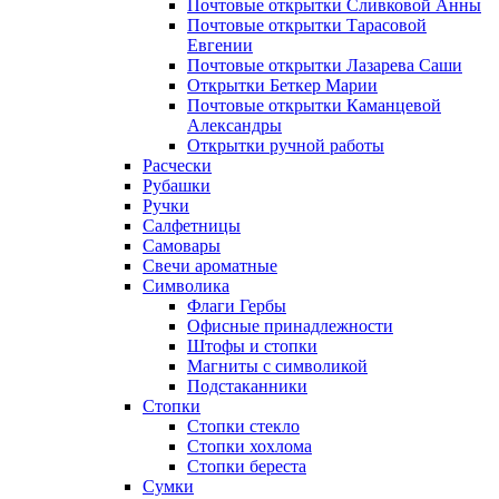
Почтовые открытки Сливковой Анны
Почтовые открытки Тарасовой
Евгении
Почтовые открытки Лазарева Саши
Открытки Беткер Марии
Почтовые открытки Каманцевой
Александры
Открытки ручной работы
Расчески
Рубашки
Ручки
Салфетницы
Самовары
Свечи ароматные
Символика
Флаги Гербы
Офисные принадлежности
Штофы и стопки
Магниты с символикой
Подстаканники
Стопки
Стопки стекло
Стопки хохлома
Стопки береста
Сумки