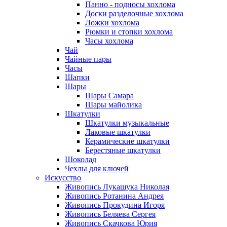
Панно - подносы хохлома
Доски разделочные хохлома
Ложки хохлома
Рюмки и стопки хохлома
Часы хохлома
Чай
Чайные пары
Часы
Шапки
Шары
Шары Самара
Шары майолика
Шкатулки
Шкатулки музыкальные
Лаковые шкатулки
Керамические шкатулки
Берестяные шкатулки
Шоколад
Чехлы для ключей
Искусство
Живопись Лукашука Николая
Живопись Ротанина Андрея
Живопись Прокудина Игоря
Живопись Беляева Сергея
Живопись Скачкова Юрия