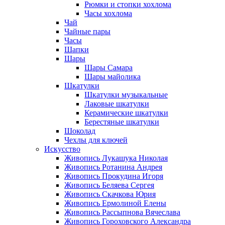
Рюмки и стопки хохлома
Часы хохлома
Чай
Чайные пары
Часы
Шапки
Шары
Шары Самара
Шары майолика
Шкатулки
Шкатулки музыкальные
Лаковые шкатулки
Керамические шкатулки
Берестяные шкатулки
Шоколад
Чехлы для ключей
Искусство
Живопись Лукашука Николая
Живопись Ротанина Андрея
Живопись Прокудина Игоря
Живопись Беляева Сергея
Живопись Скачкова Юрия
Живопись Ермолиной Елены
Живопись Рассыпнова Вячеслава
Живопись Гороховского Александра