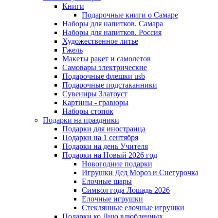
Книги
Подарочные книги о Самаре
Наборы для напитков. Самара
Наборы для напитков. Россия
Художественное литье
Гжель
Макеты ракет и самолетов
Самовары электрические
Подарочные флешки usb
Подарочные подстаканники
Сувениры Златоуст
Картины - гравюры
Наборы стопок
Подарки на праздники
Подарки для иностранца
Подарки на 1 сентября
Подарки на день Учителя
Подарки на Новый 2026 год
Новогодние подарки
Игрушки Дед Мороз и Снегурочка
Елочные шары
Символ года Лошадь 2026
Елочные игрушки
Стеклянные елочные игрушки
Подарки ко Дню влюбленных