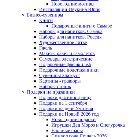
Новогодние мотивы
Инсталляции Ивукина Юрия
Бизнес-сувениры
Книги
Подарочные книги о Самаре
Наборы для напитков. Самара
Наборы для напитков. Россия
Художественное литье
Гжель
Макеты ракет и самолетов
Самовары электрические
Подарочные флешки usb
Подарочные подстаканники
Сувениры Златоуст
Картины - гравюры
Наборы стопок
Подарки на праздники
Подарки для иностранца
Подарки на 1 сентября
Подарки на день Учителя
Подарки на Новый 2026 год
Новогодние подарки
Игрушки Дед Мороз и Снегурочка
Елочные шары
Символ года Лошадь 2026