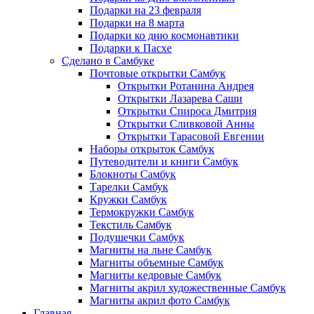
Подарки на 23 февраля
Подарки на 8 марта
Подарки ко дню космонавтики
Подарки к Пасхе
Сделано в Самбуке
Почтовые открытки Самбук
Открытки Ротанина Андрея
Открытки Лазарева Саши
Открытки Спироса Дмитрия
Открытки Сливковой Анны
Открытки Тарасовой Евгении
Наборы открыток Самбук
Путеводители и книги Самбук
Блокноты Самбук
Тарелки Самбук
Кружки Самбук
Термокружки Самбук
Текстиль Самбук
Подушечки Самбук
Магниты на льне Самбук
Магниты объемные Самбук
Магниты кедровые Самбук
Магниты акрил художественные Самбук
Магниты акрил фото Самбук
Главная