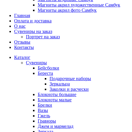
Магниты акрил художественные Самбук
Магниты акрил фото Самбук
Главная
Оплата и доставка
О нас
Сувениры на заказ
Портрет на заказ
Отзывы
Контакты
Каталог
Сувениры
Бейсболки
Береста
Подарочные наборы
Зеркальца
Заколки и расчески
Блокноты большие
Блокноты малые
Брелки
Вазы
Гжель
Гравюры
Джем и мармелад
Зеркала