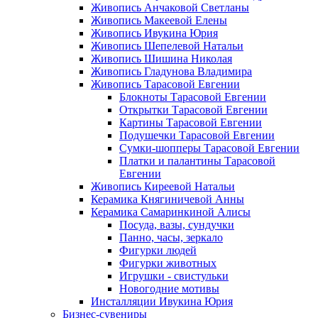
Живопись Анчаковой Светланы
Живопись Макеевой Елены
Живопись Ивукина Юрия
Живопись Шепелевой Натальи
Живопись Шишина Николая
Живопись Гладунова Владимира
Живопись Тарасовой Евгении
Блокноты Тарасовой Евгении
Открытки Тарасовой Евгении
Картины Тарасовой Евгении
Подушечки Тарасовой Евгении
Сумки-шопперы Тарасовой Евгении
Платки и палантины Тарасовой
Евгении
Живопись Киреевой Натальи
Керамика Княгиничевой Анны
Керамика Самаринкиной Алисы
Посуда, вазы, сундучки
Панно, часы, зеркало
Фигурки людей
Фигурки животных
Игрушки - свистульки
Новогодние мотивы
Инсталляции Ивукина Юрия
Бизнес-сувениры