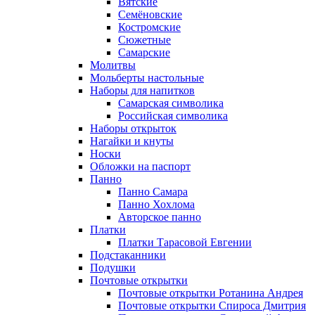
Вятские
Семёновские
Костромские
Сюжетные
Самарские
Молитвы
Мольберты настольные
Наборы для напитков
Самарская символика
Российская символика
Наборы открыток
Нагайки и кнуты
Носки
Обложки на паспорт
Панно
Панно Самара
Панно Хохлома
Авторское панно
Платки
Платки Тарасовой Евгении
Подстаканники
Подушки
Почтовые открытки
Почтовые открытки Ротанина Андрея
Почтовые открытки Спироса Дмитрия