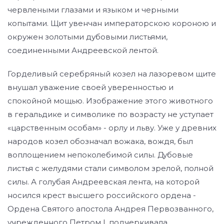
червлеными глазами и языком и черными
копытами. Щит увенчан императорскою короною и
окружен золотыми дубовыми листьями,
соединенными Андреевской лентой.
Горделивый серебряный козел на лазоревом щите
внушал уважение своей уверенностью и
спокойной мощью. Изображение этого животного
в геральдике и символике по возрасту не уступает
«царственным особам» - орлу и льву. Уже у древних
народов козел обозначал вожака, вождя, был
воплощением непоколебимой силы. Дубовые
листья с желудями стали символом зрелой, полной
силы. А голубая Андреевская лента, на которой
носился крест высшего российского ордена -
Ордена Святого апостола Андрея Первозванного,
учрежденного Петром I, подчеркивала