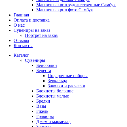
Магниты акрил художественные Самбук
Магниты акрил фото Самбук
Главная
Оплата и доставка
О нас
Сувениры на заказ
Портрет на заказ
Отзывы
Контакты
Каталог
Сувениры
Бейсболки
Береста
Подарочные наборы
Зеркальца
Заколки и расчески
Блокноты большие
Блокноты малые
Брелки
Вазы
Гжель
Гравюры
Джем и мармелад
Зеркала