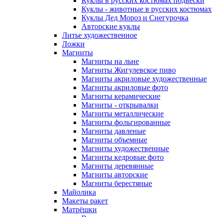
Куклы в русских костюмах подвески
Куклы - животные в русских костюмах
Куклы Дед Мороз и Снегурочка
Авторские куклы
Литье художественное
Ложки
Магниты
Магниты на льне
Магниты Жигулевское пиво
Магниты акриловые художественные
Магниты акриловые фото
Магниты керамические
Магниты - открывалки
Магниты металлические
Магниты фольгированные
Магниты давленые
Магниты объемные
Магниты художественные
Магниты кедровые фото
Магниты деревянные
Магниты авторские
Магниты берестяные
Майолика
Макеты ракет
Матрёшки