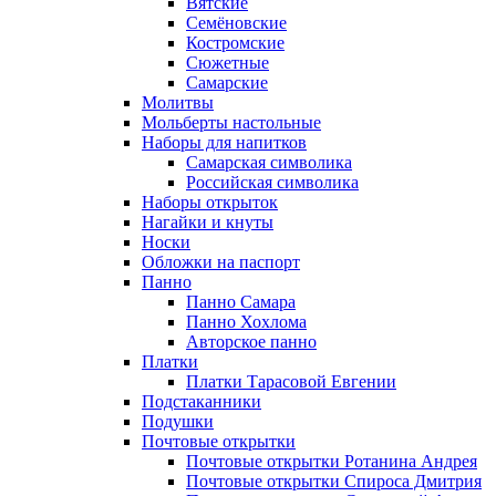
Вятские
Семёновские
Костромские
Сюжетные
Самарские
Молитвы
Мольберты настольные
Наборы для напитков
Самарская символика
Российская символика
Наборы открыток
Нагайки и кнуты
Носки
Обложки на паспорт
Панно
Панно Самара
Панно Хохлома
Авторское панно
Платки
Платки Тарасовой Евгении
Подстаканники
Подушки
Почтовые открытки
Почтовые открытки Ротанина Андрея
Почтовые открытки Спироса Дмитрия