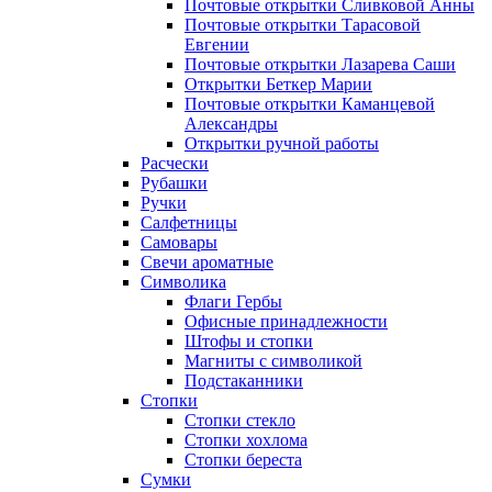
Почтовые открытки Сливковой Анны
Почтовые открытки Тарасовой
Евгении
Почтовые открытки Лазарева Саши
Открытки Беткер Марии
Почтовые открытки Каманцевой
Александры
Открытки ручной работы
Расчески
Рубашки
Ручки
Салфетницы
Самовары
Свечи ароматные
Символика
Флаги Гербы
Офисные принадлежности
Штофы и стопки
Магниты с символикой
Подстаканники
Стопки
Стопки стекло
Стопки хохлома
Стопки береста
Сумки