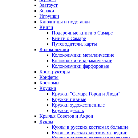
Златоуст
Значки
Игрушки
Ключницы и подставки
Книги
Подарочные книги о Самаре
Книги о Самаре
Путеводители, карты
Колокольчики
Колокольчики металлические
Колокольчики керамические
Колокольчики фарфоровые
Конструкторы
Конфеты
Костюмы
Кружки
Кружки "Самара Город и Люди"
Кружки пивные
Кружки художественные
Кружки деколь
Крылья Советов и Акрон
Куклы
Куклы в русских костюмах большие
Куклы в русских костюмах средние