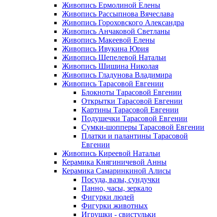
Живопись Ермолиной Елены
Живопись Рассыпнова Вячеслава
Живопись Гороховского Александра
Живопись Анчаковой Светланы
Живопись Макеевой Елены
Живопись Ивукина Юрия
Живопись Шепелевой Натальи
Живопись Шишина Николая
Живопись Гладунова Владимира
Живопись Тарасовой Евгении
Блокноты Тарасовой Евгении
Открытки Тарасовой Евгении
Картины Тарасовой Евгении
Подушечки Тарасовой Евгении
Сумки-шопперы Тарасовой Евгении
Платки и палантины Тарасовой
Евгении
Живопись Киреевой Натальи
Керамика Княгиничевой Анны
Керамика Самаринкиной Алисы
Посуда, вазы, сундучки
Панно, часы, зеркало
Фигурки людей
Фигурки животных
Игрушки - свистульки