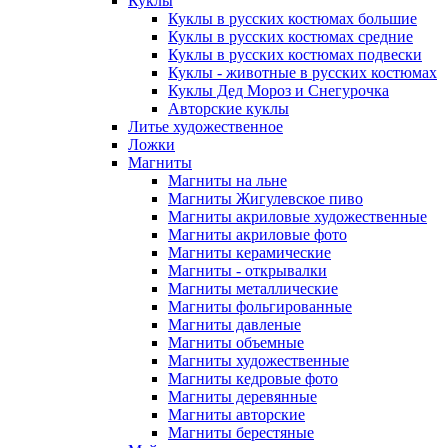
Куклы
Куклы в русских костюмах большие
Куклы в русских костюмах средние
Куклы в русских костюмах подвески
Куклы - животные в русских костюмах
Куклы Дед Мороз и Снегурочка
Авторские куклы
Литье художественное
Ложки
Магниты
Магниты на льне
Магниты Жигулевское пиво
Магниты акриловые художественные
Магниты акриловые фото
Магниты керамические
Магниты - открывалки
Магниты металлические
Магниты фольгированные
Магниты давленые
Магниты объемные
Магниты художественные
Магниты кедровые фото
Магниты деревянные
Магниты авторские
Магниты берестяные