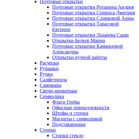
Почтовые открытки
Почтовые открытки Ротанина Андрея
Почтовые открытки Спироса Дмитрия
Почтовые открытки Сливковой Анны
Почтовые открытки Тарасовой
Евгении
Почтовые открытки Лазарева Саши
Открытки Беткер Марии
Почтовые открытки Каманцевой
Александры
Открытки ручной работы
Расчески
Рубашки
Ручки
Салфетницы
Самовары
Свечи ароматные
Символика
Флаги Гербы
Офисные принадлежности
Штофы и стопки
Магниты с символикой
Подстаканники
Стопки
Стопки стекло