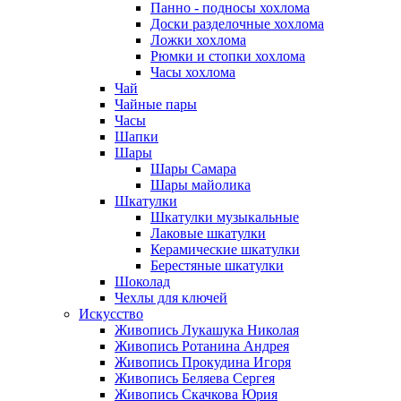
Панно - подносы хохлома
Доски разделочные хохлома
Ложки хохлома
Рюмки и стопки хохлома
Часы хохлома
Чай
Чайные пары
Часы
Шапки
Шары
Шары Самара
Шары майолика
Шкатулки
Шкатулки музыкальные
Лаковые шкатулки
Керамические шкатулки
Берестяные шкатулки
Шоколад
Чехлы для ключей
Искусство
Живопись Лукашука Николая
Живопись Ротанина Андрея
Живопись Прокудина Игоря
Живопись Беляева Сергея
Живопись Скачкова Юрия