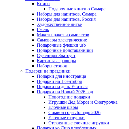
Книги
Подарочные книги о Самаре
Наборы для напитков. Самара
Наборы для напитков. Россия
Художественное литье
Гжель
Макеты ракет и самолетов
Самовары электрические
Подарочные флешки usb
Подарочные подстаканники
Сувениры Златоуст
Картины - гравюры
Наборы стопок
Подарки на праздники
Подарки для иностранца
Подарки на 1 сентября
Подарки на день Учителя
Подарки на Новый 2026 год
Новогодние подарки
Игрушки Дед Мороз и Снегурочка
Елочные шары
Символ года Лошадь 2026
Елочные игрушки
Стеклянные елочные игрушки
Подарки ко Дню влюбленных