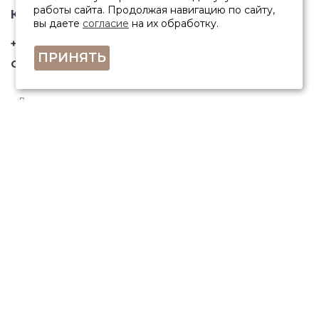
работы сайта. Продолжая навигацию по сайту,
КОНТАКТЫ
вы даете
согласие
на их обработку.
+7 (846) 332-67-81
ПРИНЯТЬ
Самара, ул. Фрунзе, 145
ПОЛУЧИТЬ КОНСУЛЬТАЦИЮ
ЗАКАЗАТЬ ЗВОНОК
Остались вопросы? Закажите звонок и мы перезвоним Вам.
© 2010 – 2026 г. sambook.ru
Разработка сайта Лидогенератор