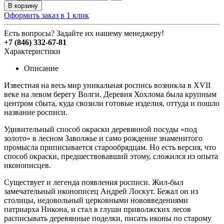
В корзину
Оформить заказ в 1 клик
Есть вопросы? Задайте их нашему менеджеру!
+7 (846) 332-67-81
Характеристики
Описание
Известная на весь мир уникальная роспись возникла в XVII
веке на левом берегу Волги. Деревня Хохлома была крупным
центром сбыта, куда свозили готовые изделия, оттуда и пошло
название росписи.
Удивительный способ окраски деревянной посуды «под
золото» в лесном Заволжье и само рождение знаменитого
промысла приписывается старообрядцам. Но есть версия, что
способ окраски, предшествовавший этому, сложился из опыта
иконописцев.
Существует и легенда появления росписи. Жил-был
замечательный иконописец Андрей Лоскут. Бежал он из
столицы, недовольный церковными нововведениями
патриарха Никона, и стал в глуши приволжских лесов
расписывать деревянные поделки, писать иконы по старому