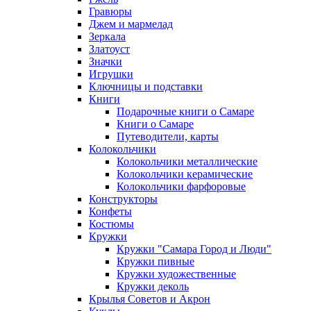
Гравюры
Джем и мармелад
Зеркала
Златоуст
Значки
Игрушки
Ключницы и подставки
Книги
Подарочные книги о Самаре
Книги о Самаре
Путеводители, карты
Колокольчики
Колокольчики металлические
Колокольчики керамические
Колокольчики фарфоровые
Конструкторы
Конфеты
Костюмы
Кружки
Кружки "Самара Город и Люди"
Кружки пивные
Кружки художественные
Кружки деколь
Крылья Советов и Акрон