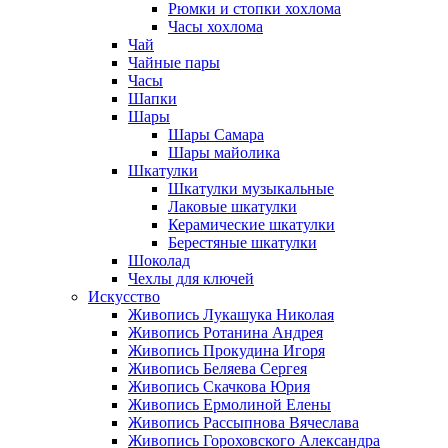
Рюмки и стопки хохлома
Часы хохлома
Чай
Чайные пары
Часы
Шапки
Шары
Шары Самара
Шары майолика
Шкатулки
Шкатулки музыкальные
Лаковые шкатулки
Керамические шкатулки
Берестяные шкатулки
Шоколад
Чехлы для ключей
Искусство
Живопись Лукашука Николая
Живопись Ротанина Андрея
Живопись Прокудина Игоря
Живопись Беляева Сергея
Живопись Скачкова Юрия
Живопись Ермолиной Елены
Живопись Рассыпнова Вячеслава
Живопись Гороховского Александра