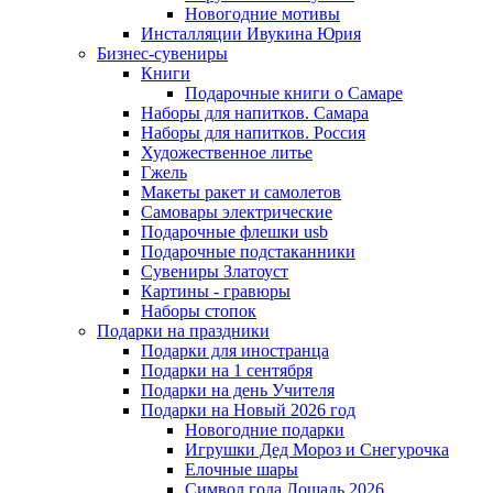
Новогодние мотивы
Инсталляции Ивукина Юрия
Бизнес-сувениры
Книги
Подарочные книги о Самаре
Наборы для напитков. Самара
Наборы для напитков. Россия
Художественное литье
Гжель
Макеты ракет и самолетов
Самовары электрические
Подарочные флешки usb
Подарочные подстаканники
Сувениры Златоуст
Картины - гравюры
Наборы стопок
Подарки на праздники
Подарки для иностранца
Подарки на 1 сентября
Подарки на день Учителя
Подарки на Новый 2026 год
Новогодние подарки
Игрушки Дед Мороз и Снегурочка
Елочные шары
Символ года Лошадь 2026