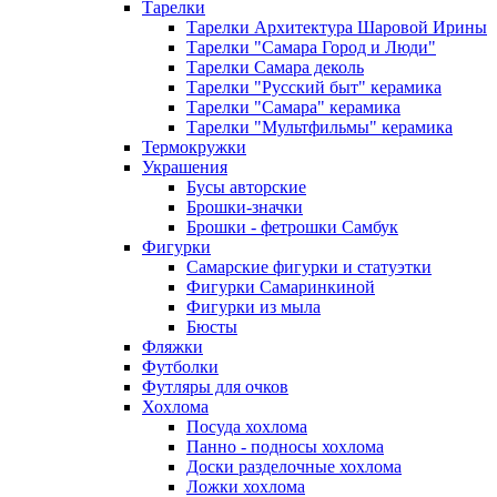
Тарелки
Тарелки Архитектура Шаровой Ирины
Тарелки "Самара Город и Люди"
Тарелки Самара деколь
Тарелки "Русский быт" керамика
Тарелки "Самара" керамика
Тарелки "Мультфильмы" керамика
Термокружки
Украшения
Бусы авторские
Брошки-значки
Брошки - фетрошки Самбук
Фигурки
Самарские фигурки и статуэтки
Фигурки Самаринкиной
Фигурки из мыла
Бюсты
Фляжки
Футболки
Футляры для очков
Хохлома
Посуда хохлома
Панно - подносы хохлома
Доски разделочные хохлома
Ложки хохлома