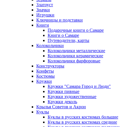
Златоуст
Значки
Игрушки
Ключницы и подставки
Книги
Подарочные книги о Самаре
Книги о Самаре
Путеводители, карты
Колокольчики
Колокольчики металлические
Колокольчики керамические
Колокольчики фарфоровые
Конструкторы
Конфеты
Костюмы
Кружки
Кружки "Самара Город и Люди"
Кружки пивные
Кружки художественные
Кружки деколь
Крылья Советов и Акрон
Куклы
Куклы в русских костюмах большие
Куклы в русских костюмах средние