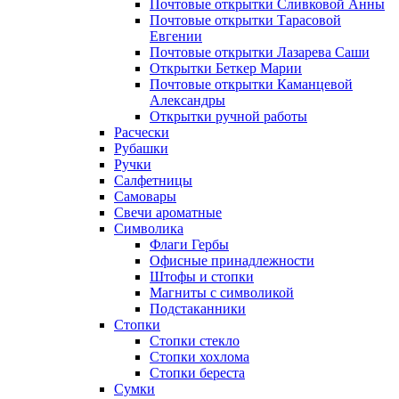
Почтовые открытки Сливковой Анны
Почтовые открытки Тарасовой
Евгении
Почтовые открытки Лазарева Саши
Открытки Беткер Марии
Почтовые открытки Каманцевой
Александры
Открытки ручной работы
Расчески
Рубашки
Ручки
Салфетницы
Самовары
Свечи ароматные
Символика
Флаги Гербы
Офисные принадлежности
Штофы и стопки
Магниты с символикой
Подстаканники
Стопки
Стопки стекло
Стопки хохлома
Стопки береста
Сумки