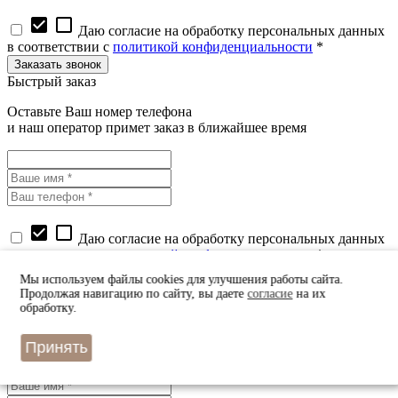
check_box
check_box_outline_blank
Даю согласие на обработку персональных данных
в соответствии с
политикой конфиденциальности
*
Быстрый заказ
Оставьте Ваш номер телефона
и наш оператор примет заказ в ближайшее время
check_box
check_box_outline_blank
Даю согласие на обработку персональных данных
в соответствии с
политикой конфиденциальности
*
Мы используем файлы cookies для улучшения работы сайта.
Узнать цену
Продолжая навигацию по сайту, вы даете
согласие
на их
обработку.
Оставьте Ваш номер телефона
и наш оператор перезвонит вам в ближайшее время
Принять