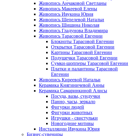
Живопись Анчаковой Светланы
Живопись Макеевой Елены
Живопись Ивукина Юрия
Живопись Шепелевой Натальи
Живопись Шишина Николая
Живопись Гладунова Владимира
Живопись Тарасовой Евгении
Блокноты Тарасовой Евгении
Открытки Тарасовой Евгении
Картины Тарасовой Евгении
Подушечки Тарасовой Евгении
Сумки-шопперы Тарасовой Евгении
Платки и палантины Тарасовой
Евгении
Живопись Киреевой Натальи
Керамика Княгиничевой Анны
Керамика Самаринкиной Алисы
Посуда, вазы, сундучки
Панно, часы, зеркало
Фигурки людей
Фигурки животных
Игрушки - свистульки
Новогодние мотивы
Инсталляции Ивукина Юрия
Бизнес-сувениры