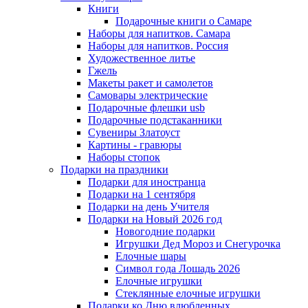
Книги
Подарочные книги о Самаре
Наборы для напитков. Самара
Наборы для напитков. Россия
Художественное литье
Гжель
Макеты ракет и самолетов
Самовары электрические
Подарочные флешки usb
Подарочные подстаканники
Сувениры Златоуст
Картины - гравюры
Наборы стопок
Подарки на праздники
Подарки для иностранца
Подарки на 1 сентября
Подарки на день Учителя
Подарки на Новый 2026 год
Новогодние подарки
Игрушки Дед Мороз и Снегурочка
Елочные шары
Символ года Лошадь 2026
Елочные игрушки
Стеклянные елочные игрушки
Подарки ко Дню влюбленных