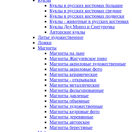
Куклы
Куклы в русских костюмах большие
Куклы в русских костюмах средние
Куклы в русских костюмах подвески
Куклы - животные в русских костюмах
Куклы Дед Мороз и Снегурочка
Авторские куклы
Литье художественное
Ложки
Магниты
Магниты на льне
Магниты Жигулевское пиво
Магниты акриловые художественные
Магниты акриловые фото
Магниты керамические
Магниты - открывалки
Магниты металлические
Магниты фольгированные
Магниты давленые
Магниты объемные
Магниты художественные
Магниты кедровые фото
Магниты деревянные
Магниты авторские
Магниты берестяные