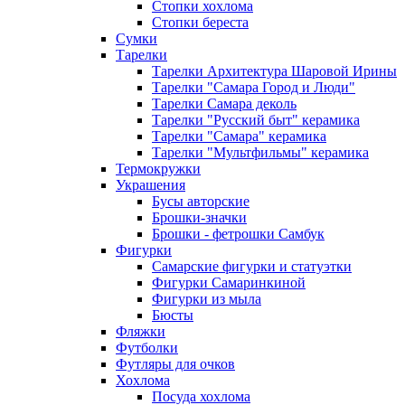
Стопки хохлома
Стопки береста
Сумки
Тарелки
Тарелки Архитектура Шаровой Ирины
Тарелки "Самара Город и Люди"
Тарелки Самара деколь
Тарелки "Русский быт" керамика
Тарелки "Самара" керамика
Тарелки "Мультфильмы" керамика
Термокружки
Украшения
Бусы авторские
Брошки-значки
Брошки - фетрошки Самбук
Фигурки
Самарские фигурки и статуэтки
Фигурки Самаринкиной
Фигурки из мыла
Бюсты
Фляжки
Футболки
Футляры для очков
Хохлома
Посуда хохлома