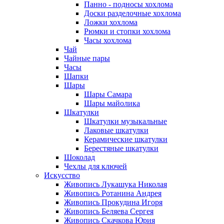
Панно - подносы хохлома
Доски разделочные хохлома
Ложки хохлома
Рюмки и стопки хохлома
Часы хохлома
Чай
Чайные пары
Часы
Шапки
Шары
Шары Самара
Шары майолика
Шкатулки
Шкатулки музыкальные
Лаковые шкатулки
Керамические шкатулки
Берестяные шкатулки
Шоколад
Чехлы для ключей
Искусство
Живопись Лукашука Николая
Живопись Ротанина Андрея
Живопись Прокудина Игоря
Живопись Беляева Сергея
Живопись Скачкова Юрия