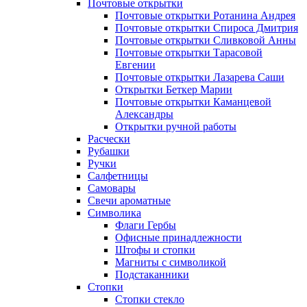
Почтовые открытки
Почтовые открытки Ротанина Андрея
Почтовые открытки Спироса Дмитрия
Почтовые открытки Сливковой Анны
Почтовые открытки Тарасовой
Евгении
Почтовые открытки Лазарева Саши
Открытки Беткер Марии
Почтовые открытки Каманцевой
Александры
Открытки ручной работы
Расчески
Рубашки
Ручки
Салфетницы
Самовары
Свечи ароматные
Символика
Флаги Гербы
Офисные принадлежности
Штофы и стопки
Магниты с символикой
Подстаканники
Стопки
Стопки стекло