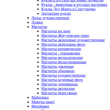
Куклы в русских костюмах подвески
Куклы - животные в русских костюмах
Куклы Дед Мороз и Снегурочка
Авторские куклы
Литье художественное
Ложки
Магниты
Магниты на льне
Магниты Жигулевское пиво
Магниты акриловые художественные
Магниты акриловые фото
Магниты керамические
Магниты - открывалки
Магниты металлические
Магниты фольгированные
Магниты давленые
Магниты объемные
Магниты художественные
Магниты кедровые фото
Магниты деревянные
Магниты авторские
Магниты берестяные
Майолика
Макеты ракет
Матрёшки