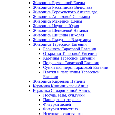
Живопись Ермолиной Елены
Живопись Рассыпнова Вячеслава
Живопись Гороховского Александра
Живопись Анчаковой Светланы
Живопись Макеевой Елены
Живопись Ивукина Юрия
Живопись Шепелевой Натальи
Живопись Шишина Николая
Живопись Гладунова Владимира
Живопись Тарасовой Евгении
Блокноты Тарасовой Евгении
Открытки Тарасовой Евгении
Картины Тарасовой Евгении
Подушечки Тарасовой Евгении
Сумки-шопперы Тарасовой Евгении
Платки и палантины Тарасовой
Евгении
Живопись Киреевой Натальи
Керамика Княгиничевой Анны
Керамика Самаринкиной Алисы
Посуда, вазы, сундучки
Панно, часы, зеркало
Фигурки людей
Фигурки животных
Игрушки - свистульки