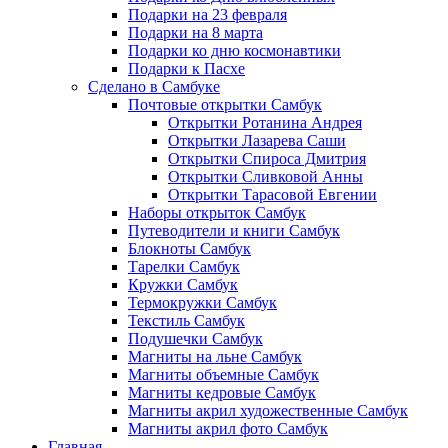
Подарки на 23 февраля
Подарки на 8 марта
Подарки ко дню космонавтики
Подарки к Пасхе
Сделано в Самбуке
Почтовые открытки Самбук
Открытки Ротанина Андрея
Открытки Лазарева Саши
Открытки Спироса Дмитрия
Открытки Сливковой Анны
Открытки Тарасовой Евгении
Наборы открыток Самбук
Путеводители и книги Самбук
Блокноты Самбук
Тарелки Самбук
Кружки Самбук
Термокружки Самбук
Текстиль Самбук
Подушечки Самбук
Магниты на льне Самбук
Магниты объемные Самбук
Магниты кедровые Самбук
Магниты акрил художественные Самбук
Магниты акрил фото Самбук
Главная