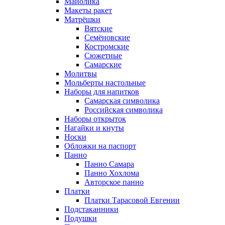
Майолика
Макеты ракет
Матрёшки
Вятские
Семёновские
Костромские
Сюжетные
Самарские
Молитвы
Мольберты настольные
Наборы для напитков
Самарская символика
Российская символика
Наборы открыток
Нагайки и кнуты
Носки
Обложки на паспорт
Панно
Панно Самара
Панно Хохлома
Авторское панно
Платки
Платки Тарасовой Евгении
Подстаканники
Подушки