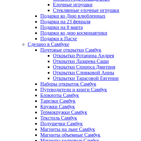
Елочные игрушки
Стеклянные елочные игрушки
Подарки ко Дню влюбленных
Подарки на 23 февраля
Подарки на 8 марта
Подарки ко дню космонавтики
Подарки к Пасхе
Сделано в Самбуке
Почтовые открытки Самбук
Открытки Ротанина Андрея
Открытки Лазарева Саши
Открытки Спироса Дмитрия
Открытки Сливковой Анны
Открытки Тарасовой Евгении
Наборы открыток Самбук
Путеводители и книги Самбук
Блокноты Самбук
Тарелки Самбук
Кружки Самбук
Термокружки Самбук
Текстиль Самбук
Подушечки Самбук
Магниты на льне Самбук
Магниты объемные Самбук
Магниты кедровые Самбук