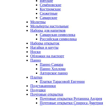
Вятские
Семёновские
Костромские
Сюжетные
Самарские
Молитвы
Мольберты настольные
Наборы для напитков
Самарская символика
Российская символика
Наборы открыток
Нагайки и кнуты
Носки
Обложки на паспорт
Панно
Панно Самара
Панно Хохлома
Авторское панно
Платки
Платки Тарасовой Евгении
Подстаканники
Подушки
Почтовые открытки
Почтовые открытки Ротанина Андрея
Почтовые открытки Спироса Дмитрия