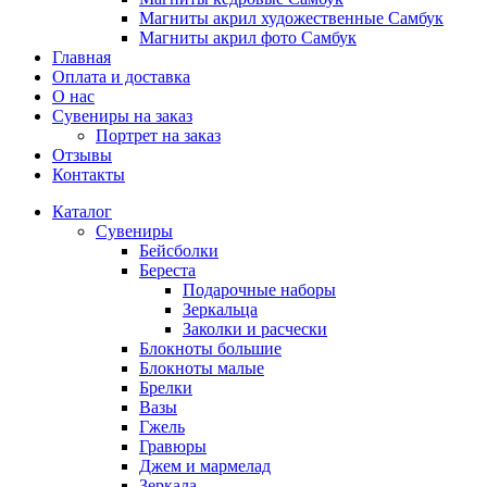
Магниты акрил художественные Самбук
Магниты акрил фото Самбук
Главная
Оплата и доставка
О нас
Сувениры на заказ
Портрет на заказ
Отзывы
Контакты
Каталог
Сувениры
Бейсболки
Береста
Подарочные наборы
Зеркальца
Заколки и расчески
Блокноты большие
Блокноты малые
Брелки
Вазы
Гжель
Гравюры
Джем и мармелад
Зеркала